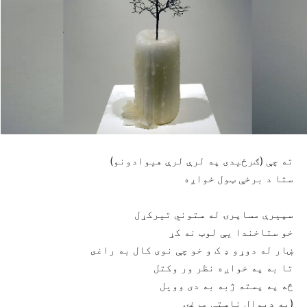
ته چې (ګرځيدى په لرې لرې هيوادونو)
ستا د برخې ټول خواږه
سپيرې مساپرۍ له ستوني تيرکړل
خو ستاخندا یې لوټ نه کړ
ښار له دوړو ډ ک و خو چې نوى کال به راغى
تا به په خواږه نظر ور وکتل
څه په پسته ژبه به دى وويل
(په ديوال ناستې مرغۍ