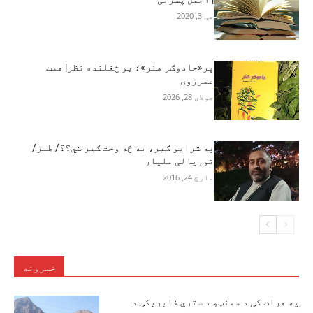
مې 3, 2020
پر«جادوګر هنر»؛ یو ځغلنده نظر| همت
عمرزوی
جولای 28, 2026
په شرابو ګیر، به څه وخت ګیر شي؟؟/ طنز/
توریالی ملیار
مارچ 24, 2016
خبرونه
په هرات کې د سمنټو د سترې فابریکې د