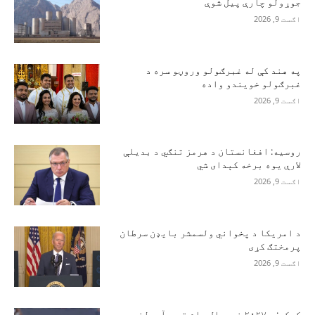
جوړولو چارې پیل شوې
اګست 9, 2026
په هند کې له غبرګولو وروڼو سره د
غبرګولو خویندو واده
اګست 9, 2026
روسیه: افغانستان د هرمز تنګي د بدیلې
لارې یوه برخه کېدای شي
اګست 9, 2026
د امریکا د پخواني ولسمشر بایډن سرطان
پرمختګ کړی
اګست 9, 2026
کرکټ: د ۲۰۲۷ نړیوال جام ته د آیرلنډ د