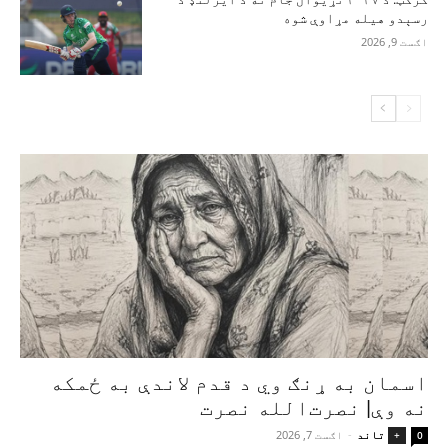
رسېدو هیله مړاوې شوه
اګست 9, 2026
اسمان به ړنګ وي د قدم لاندې به ځمکه
نه وې| نصرت‌الله نصرت
تاند
-
اګست 7, 2026
+
0