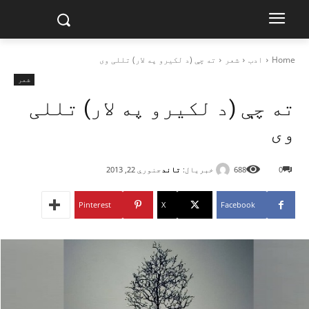
Home
ادب
شعر
ته چې (د لکيرو په لار) تللی وی
شعر
ته چې (د لکيرو په لار) تللی
وی
خبریال:
تاند
0
688
جنوري 22, 2013
Pinterest
X
Facebook