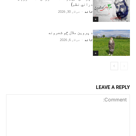
دراني نظم)
تاند
-
جولای 30, 2026
+
د پروین ملال څو شعرونه
تاند
-
جولای 6, 2026
+
LEAVE A REPLY