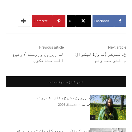
Pinterest
X
Facebook
Previous article
Next article
ځانمرګی (ناول) لیکوال:
له زېږون وروسته / رفیع
ډاکتر محب زغم
الله ستانکزی
نور تازه موضوعات
د پروین ملال څو تازه شعرونه
تاند
-
اګست 6, 2026
+
شپونکی؛ (پير محمد کاروان ته د دروېش