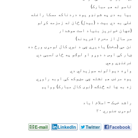
تاسو ته هم مبارک)
بيا به دى په شونډو يوه دردناکه مسکا راغله
غلې به دي بيت د (بيدل) ځان ته زمزمه کړلو
(جهان خونريز بنياد است هوشدار
سر سال از محرم افريدند)
نن مې (سخت) ياديږې چې د نوي کال لومړۍ ورځ ده
ښار کې اوس د دوړو او لوګو په ځاى لمبې دي
غرغنډې وهي
واړه ديوالونه سوزيدلي دي
يوه مرغۍ هم نشته چې مښوکه کې اوبه راوړي
زه به چا ته څنګه (نوی کال مبارک) ووايم
راشد خټک – اسلام اباد
لومړۍ جنوري ٢٠
E-mail
LinkedIn
Twitter
Facebook