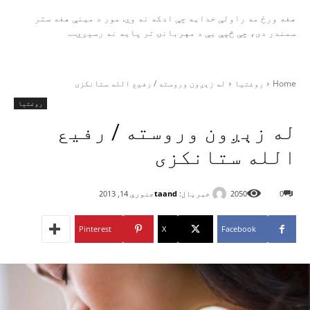
هغه ورځ مه راولې خدایه چې ادکه نه وي. مور د مینې هغه ستر
سمندر دی، چې څپې یې د مهربانۍ تر پایه نه رسېږي....