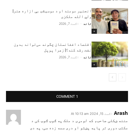
انجنیر مومند او د موسیقۍ بې‌ ازاره هنر|
ولي الله ملکزی
تاند
-
اګست 7, 2026
+
اقتصاد افغانستان چگونه می‌تواند بدون
نفت رشد کند؟| زهرا پوپل
تاند
-
اګست 7, 2026
+
1 COMMENT
Arash
اګست 15, 2024 At 10:13 am
مننه ښکلی صاحب، که لومړی د ملک په ګوټ ګوټ کی د
مکتب دوری تر پایه پښتو او دری سمه زده سی. په دی