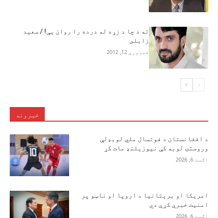
ته د چا د زړه له درده را روان يې! / سعيد
زابلى
فبروري 12, 2012
خبرونه
د افغانستان د فوتسال ملي لوبډلې
وروستۍ لوبه کې نیوزیلنډ مات کړ
اګست 6, 2026
امریکا او برېتانیا د اروپا او ناټو پر
امنیت خبرې کړې دي
اګست 6, 2026