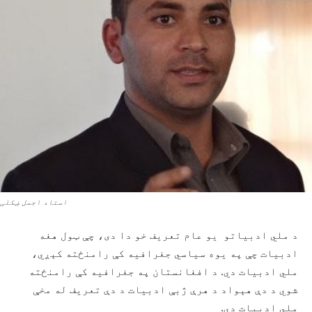
استاد اجمل ښکلی
د ملي ادبياتو يو عام تعريف خو دا دى، چې ټول هغه
ادبيات چې په يوه سياسي جغرافيه کې رامنځته کېږي،
ملي ادبيات دي. د افغانستان په جغرافيه کې رامنځته
شوي د دې هېواد د هرې ژبې ادبيات د دې تعريف له مخې
ملي ادبيات دي.