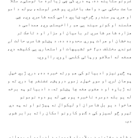
غرونو ستاينه ده. په دري کې چې زياتره ما لوستې، مثلا
ساعت مخکې مې د واصف باختري يو شعر لوسته، ټوله د امو
او هري پر سندرو څرخي. ښايي داسې کمه شاعري وي، چې
هلمند او کونړ سيند يې هم رااخيستى وي، همداسې د
هزاره شاعر شاعري تر باميان او مزار او د تاجک تر
بدخشان او هرات پورې محدوده ده. د پښتو شاعرۍ حالت لږ
غوندې مختلف دى؛ خو تشبيهات او استعارې يې کليشه دي،
همغه له اسلافو ورپاتې کلمې اړوي رااړوي.
په څېړنيزو ادبياتو کې هم ورته خبره ده، دري ژبي خپل
پوهان لري او موږ خپل، زموږ دروېش، غضنفر چا دري ته و
نه ژباړه او د هغوى هغه چا پښتو ته. د ادبياتو په برخه
له يو بله دومره ناخبره يو، چې له يو دوه نومونو
هاخوا د يو بل شاعران او ليکوال نه پېژنو او نه په دې
تېرو څو لسيزو کې د ګډو کارونو امکان راته برابر شوى
دى.
د شاه د وختونو د بېلابېلو قومونو د ادباوو او پوهانو