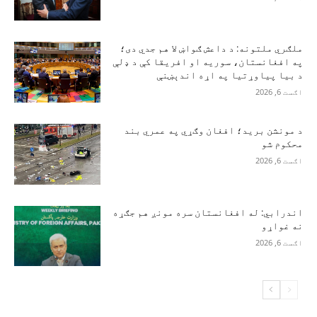
ملګري ملتونه: د داعش ګواښ لا هم جدي دی؛
په افغانستان، سوریه او افریقا کې د ډلې
د بیا پیاوړتیا په اړه اندېښنې
اګست 6, 2026
د مونشن برید؛ افغان وګړي په عمري بند
محکوم شو
اګست 6, 2026
اندرابي: له افغانستان سره مونږ هم جګړه
نه غواړو
اګست 6, 2026