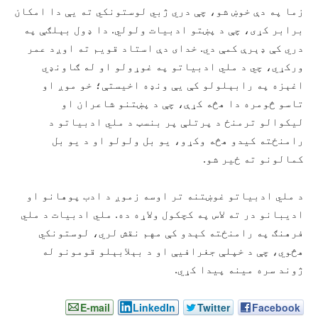
زما په دې خوښ شو، چې دري ژبي لوستونکي ته يې دا امکان
برابر کړى، چې د پښتو ادبيات ولولي. دا ډول بېلګې په
دري کې ډېرې کمې دي. خداى دې استاد قويم ته اوږد عمر
ورکړي، چي د ملي ادبياتو په غوړولو او له ګاونډي
اغېزه په رابېلولو کې يې ونډه اخيستې؛ خو موږ او
تاسو څومره دا هڅه کړې، چې د پښتنو شاعران او
ليکوالو ترمنځ د پرتلې پر بنسټ د ملي ادبياتو د
رامنځته کيدو هڅه وکړو، يو بل ولولو او د يو بل
کمالونو ته ځير شو.
د ملي ادبياتو غوښتنه تر اوسه زموږ د ادب پوهانو او
اديبانو در ته لاس په کچکول ولاړه ده. ملي ادبيات د ملي
فرهنګ په رامنځته کېدو کې مهم نقش لري، لوستونکي
هڅوي، چې د خپلې جغرافيې او د بېلابېلو قومونو له
ژوند سره مينه پيدا کړي.
E-mail
LinkedIn
Twitter
Facebook