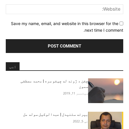
ite:
Save my name, email, and website in this browser for the
next time I comment.
ادب
چغن د ژوند له چیغو سره | محمد مصطفی
سمون
سپتمبر 11, 2019
بېرته ستنېدل | عبدالوکیل سوله مل
مې 5, 2022