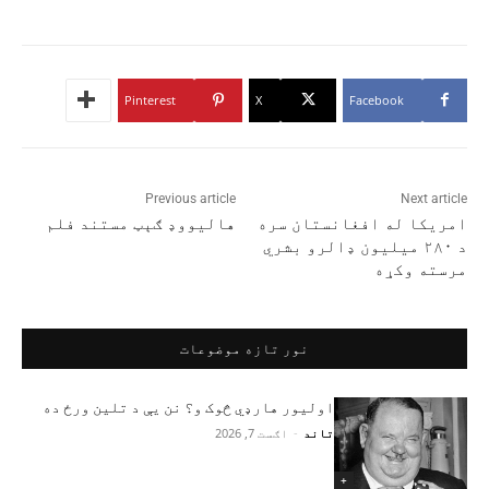
Pinterest
X
Facebook
Previous article
Next article
امریکا له افغانستان سره
هالیووډ ګېټ مستند فلم
د ۲۸۰ میلیون ډالرو بشري
مرسته وکړه
نور تازه موضوعات
اولیور هارډي څوک و؟ نن یې د تلین ورځ ده
تاند
-
اګست 7, 2026
+