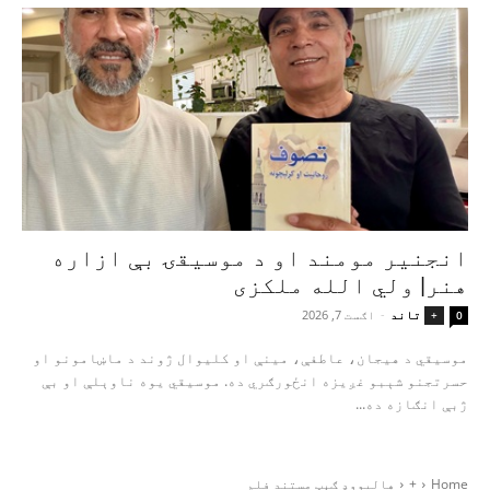
انجنیر مومند او د موسیقۍ بې‌ ازاره
هنر| ولي الله ملکزی
تاند
-
اګست 7, 2026
+
0
موسیقي د هیجان، عاطفې، مینې او کلیوال ژوند د ماښامونو او
حسرتجنو شېبو غږیزه انځورګري ده. موسیقي یوه ناوېلې او بې‌
ژبې انګازه ده...