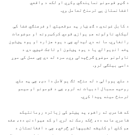
د ګڼو قومونو نمايندګي وکړي او لکه د واقعي
افغانستان يې ترمنځ تعامل وي.
د کابل غوندې د ګډ ښار په موقعيتي او فرهنګي فضا کې
ليکلي ناولونه هم يوازې قومي کرکټرونه او موضوعات
رانغاړي. ما نه دي ليدلي چې د يوه هزاره او يوه پښتون
پخه انډيوالي يا د يوه پښتون او تاجک خېښي دې د
ناولونو موضوع ګرځېدلې وي، سره له دې چې عمل کې موږ
داسې بېلګې لرو.
د ملي يووالې د له منځه تګ يو لامل دا دى، چې په ملي
روحيه سمبال ادبيات نه لرو، چې د قومونو او سيمو
ترمنځ مينه پيدا کړي.
که شاعرۍ ته راشو، په پښتو کې زياتره رومانتيکه
شاعري عامه ده، ځکه رسک نه لري او که هېوادنۍ ده، هغه
هم کلي او کليشه تشبيهاتو څرخي، چې د افغانستان د