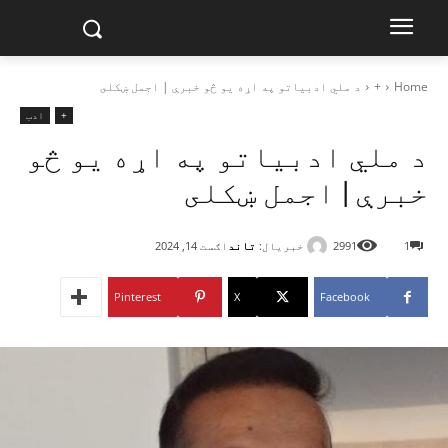
Home
+
د ملي ادبياتو په اړه يو څو خبرې | اجمل ښکلى
+
ادب
د ملي ادبياتو په اړه يو څو
خبرې | اجمل ښکلى
خبریال:
تاند
1
2991
اګست 14, 2024
Pinterest
X
Facebook