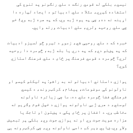
نيسي، بلکې له قومي رنګه د ملي رنګونو په تنوع کې
استفاده کېږي، مثلا د ملي ادبياتو د ايجاد لپاره دا
اړينه نه ده، چې په يوه ژبه وي. که په هره ژبه وي؛ خو
چې ملي روحيه ولري، ملي ادبيات ورته وايي.
خبره که د ملي روحيې شي، زموږ د تېرو څو لسيزو ادبيات
که په پښتو دي، که په دري يا بله ژبه، څومره دا روحيه
لري؟ څومره د قومي فرهنګ پر ځاى د ملي فرهنګ استازي
کوي؟
يوازې داستاني ادبياتو ته به راشو: په ليکلو کيسو او
ناولونو کې موضوعات، پيغام، کرکټرونه، د کيسي
فرهنګي فضا څومره ملي ده. ما چې زياتره ناولونه
لوستي، د هرې ژبې ناولونه يوازې د خپل قوم وګړيو ته
مخاطب وي. د افغان پر ځاى پکې د پښتون او تاجک يا
هزاره هويت جوت وي او نه يوازې جوت وي، بلکې پر تبعيض
ولاړ وي. ښايي ډېر کم داسې ناولونه وي، چې کرکټرونه يې