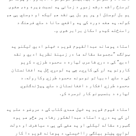
ترمنځ راشه درشه زموږ د زمانې په نسبت ډېره وه، هغوى
يو بل لوستل او پر يو بل يې نقد هم ليکه او دوستي يې هم
کوله. په هغه دوره کې په واقعي مانا د ملي فرهنګ د
رامنځته کېدو امکان برابر شوى و.
استاد پوهاند عبدالقيوم قويم د خپلو ادبي ليکنو په
ټولګه “مجموعۀ مقاله ها در زمينۀ نظريۀ ادبي و نقد
ادبي” کې د دري شاعرۍ لپاره د محمود طرزي د کړيو
کارونو په لړ کې کاږي، چې په لومړي ځل په افغانستان
کې د ملي ادبياتو نومونه محمود طرزي وکاروله. د
محمود طرزي افکار د افغانستان د ملي پېژندګلوي
لپاره د بنسټونو کار ترسره کړ.
استاد قيوم قويم په خپل همدې کتاب کې د عروضو د علم په
لړ کې په دري د استاد عبدالشکور رشاد پر هڅو هم يوه
ګټوره مقاله ليکلې او په هغې کې يې د مياشرف او دولت
لواڼي پښتو بېلګې رااخيستې. د پوهاند قويم دا کار