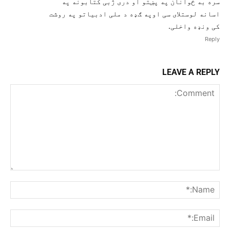
سره به ځوانان په پښتو او دری ژبی کتابونه په
اسانه لوستلای سی اوپه ګډه د ملی ادبیاتو په روشت
کی ونډه واخلی.
Reply
LEAVE A REPLY
Comment:
me:*
ail:*