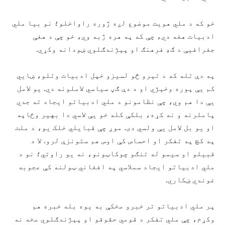
خو که د ملي هويت موضوع لږه ژوره راواخلو؛ نو بيا ملي
ادبيات هغه دي، چې که په هره ژبه وي، خو چې د هغې
جغرافيې د ګډ فرهنګ او پېژندګلوي ښودانه وکړي.
په دې تله که د تېرو څو لسيزو خپل ادبيات وتلو، ښايي
کم يې پوره وخېژي او د دې ګڼ سياسي لاملونه دي. يو لامل
يې دا هم وي، چې نظامونو د ملي ادبياتو ايجاد ته جدي
پاملرنه و نه کړه، بلکې کله خو يې لاسي دا بهير وځاپه
او يو بل لامل يې ولسي دى. موږ چې قبايلي خلک يو، د ملت
په کچ په تفکر او احساس کې اوس هم ستونزې لرو. لا د
قبيلو او سيمو له تنګو چوکاټونو، نه يو راوتي؛ نو د
ملي ادبياتو ايجاد سملاسي په افغاني ټولنه کې عجوبه
غوندي ښکاري.
پر ملي ادبياتو تر خبرو مخکې به يوه بله خبره هم
وکړم، چې ملي تفکر د قومي حقوقو او پېژندګلوي مخه نه