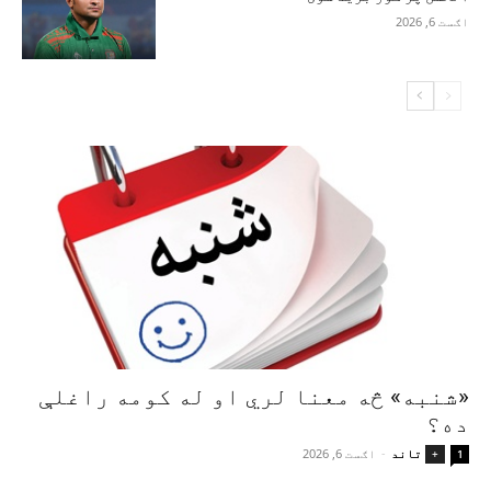
اګست 6, 2026
«شنبه» څه معنا لري او له کومه راغلې
ده؟
تاند
-
اګست 6, 2026
+
1