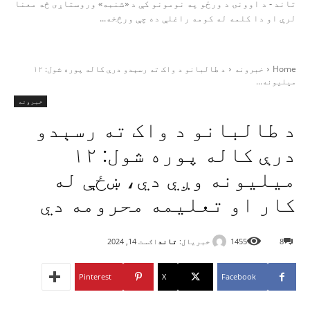
تاند - د اوونۍ د ورځو په نومونو کې د «شنبه» وروستاړی څه معنا
لري او دا کلمه له کومه راغلې ده چې ورڅخه...