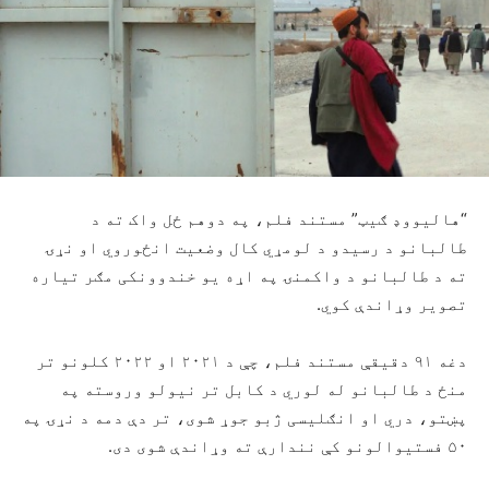
“هالیووډ ګیټ” مستند فلم، په دوهم ځل واک ته د
طالبانو د رسیدو د لومړي کال وضعیت انځوروي او نړۍ
ته د طالبانو د واکمنۍ په اړه یو خندوونکی مګر تیاره
تصویر وړاندې کوي.
دغه ۹۱ دقیقې مستند فلم، چې د ۲۰۲۱ او ۲۰۲۲ کلونو تر
منځ د طالبانو له لوري د کابل تر نیولو وروسته په
پښتو، دري او انګلیسی ژبو جوړ شوی، تر دې دمه د نړۍ په
۵۰ فستیوالونو کې نندارې ته وړاندې شوی دی.