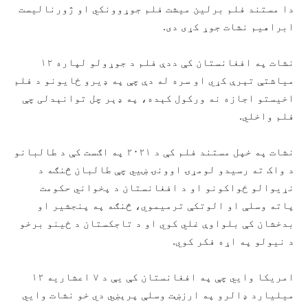
دا مستند فلم برلین میشت فلم جوړوونکي او ژورنالیست
ابراهیم نشات جوړ کړی دی.
نشات په افغانستان کې ددې فلم د جوړولو لپاره ۱۲
میاشتې تېرې کړي او سره له دې چې په ډیرو ځایونو د فلم
اخیستو اجازه نه ورکول کېده، په ډېر چل توانېدلی چې
فلم واخلي.
نشات په خپل مستند فلم کې د ۲۰۲۱ په اګست کې د طالبانو
د واک ته رسیدو لومړۍ اوونۍ ښيي چې طالبان څنګه د
نړیوالو ځواکونو او د افغانستان د پخواني حکومت
پاته وسلې او الوتکې ترمیموي، څنګه په پنجشیر او
بدخشان کې بلواوې غلي کوي او د تاجکستان د ځینو برخو
د نیولو په اړه فکر کوي.
امریکا وايي چې په افغانستان کې یې د ۷ اعشاریه ۱۲
میلیارد ډالرو په ارزښت وسلې پرېښي دي خو نشات وايي