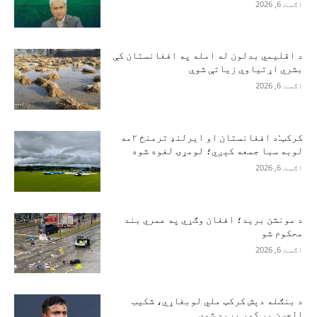
اګست 6, 2026
د اقلیمي بدلون له امله په افغانستان کې
بشري اړتیاوې زیاتې شوې
اګست 6, 2026
کرکټ:د افغانستان او ایرلنډ ترمنځ ۲مه
لوبه سبا جمعه کېږي؛ لومړۍ لغوه شوه
اګست 6, 2026
د مونشن برید؛ افغان وګړي په عمري بند
محکوم شو
اګست 6, 2026
د بنګله دېش کرکټ ملي لوبغاړي، شکیب
الحسن پر کور برید شوی