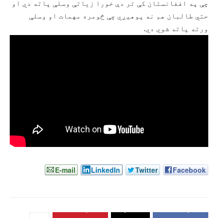
چې په افغانستان کې تر دې خورا زیاتې وسلې پاته دي او
حتي طالبان هم نه پوهیږي چې څومره مهمات او وسلې
ورته پاته شوي دي.
E-mail
LinkedIn
Twitter
Facebook