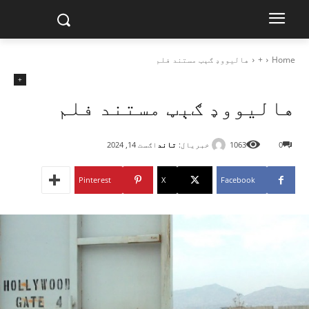
Home
+
هالیووډ ګېټ مستند فلم
+
هالیووډ ګېټ مستند فلم
خبریال:
تاند
0
1063
اګست 14, 2024
Pinterest
X
Facebook