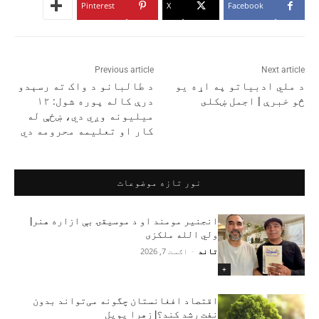
Pinterest
X
Facebook
Previous article
Next article
د ملي ادبياتو په اړه يو
د طالبانو د واک ته رسېدو
څو خبرې | اجمل ښکلى
درې کاله پوره شول: ۱۲
میلیونه وږي دي، ښځې له
کار او تعلیمه محرومه دي
نور تازه موضوعات
انجنیر مومند او د موسیقۍ بې‌ ازاره هنر|
ولي الله ملکزی
تاند
-
اګست 7, 2026
+
اقتصاد افغانستان چگونه می‌تواند بدون
نفت رشد کند؟| زهرا پوپل