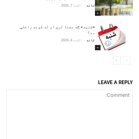
تاند
-
اګست 7, 2026
+
«شنبه» څه معنا لري او له کومه راغلې
ده؟
تاند
-
اګست 6, 2026
+
LEAVE A REPLY