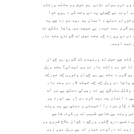
 وو تږی سولم نژدې یو حوض وو هلته ورغلم
م اوبه مي څښلې په دې وخت کی د یوې خوا
وخوړلم دستي د انسان په بڼه سو زه چي په
یو ګړی بعد حیدر بې هوښه سو. پاچا ملکي ته
 دى دي وي زه ځم هغه حوض ته ګوندي هغه مار
 غمه اوسه.
 کله چي حوض ته ورسېدی که ګوري یو ځوان
تا خو به دلته مار نه وی لیدلی؟ هغه ویل
یو ګړی د مخه یې یو ځوان وخوړی ځه غورځه
 پاچا دی ویل ځه ځه خپله لار دی وهه مار
 وکتل سترګي یې نه رپولې دستي یې سر له
یې د انسان په بڼه کړی دی ژر یې توره پر
ا د ځان سره را اخیستی و دستي یې په وینه
ی وینه یې شاهي طبیب ته ورکړه. شاهي
 دغسي درې څلور ورځي د ځوان علاج شروع وو
 زوی نه درلودی حیدر ته یې ویل موږ زوی