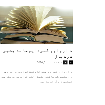
د ارواوو کمره |پوهاند بشیر
دودیال
تاند
-
اګست 2, 2026
+
0
د ارواوو کمره د هغه ناولیت نوم دی چې په دغو
وروستیو کې ښاغلي حفیظ الله تُراب په جرمني کې
لیکلی دی. تُراب صاحب...