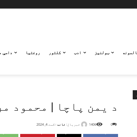
المونه
ټولنیز
ادب
کلتور
روغتیا
داسې ه
د یمن پاچا | محمود م
خبریال:
تاند
0
1406
اګست 4, 2024