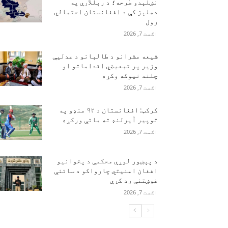
نښلېدو طرحه؛ د رېللارې په
دهلېز کې د افغانستان احتمالي
رول
اګست 7, 2026
شیعه مشرانو د طالبانو د عدلیې
وزیر پر تبعیضي اقداماتو او
چلند نیوکه وکړه
اګست 7, 2026
کرکټ: افغانستان د ۹۲ منډو په
توپیر آیرلنډ ته ماتې ورکړه
اګست 7, 2026
د پېښور لوړې محکمې د پخوانیو
افغان امنیتي چارواکو د ساتنې
غوښتنې رد کړې
اګست 7, 2026