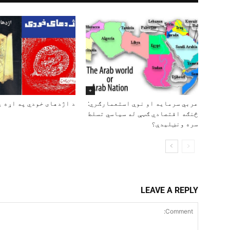
+
عربي سرمایه او نوې استعمارګري:
د اژدهای خودي په اړه ی
څنګه اقتصادي ګټې له سیاسي تسلط
سره ونښلیدې؟
LEAVE A REPLY