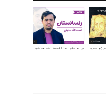
+
+
و څو خبري
بې له عنوانه!! | نعمت‌الله صدیقي