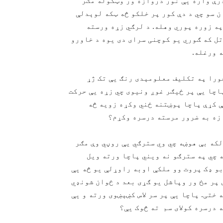
درې واره یې نور دروازه ور وټکوله مګر
ن سو چي د دې کور پر خلکو څه ټکه لوېدلې
په زوره پوري وهله. د لرګي زړه ورسته
تل که ګوري یو کوچنی سرای دی یوه د خاورو
 ورغله.
ورا په تکلیف معلومېدی رنګ یې تک ژړ
پاچا یې پر ځیګر غوږ ونیوی چي زړه یې حرکت
ې کړې پاچا پوښتنه ځني وکړه زویه څه
 زه به ضرور مرسته درسره وکړم؟
که بې هوښه چي وي سترګي یې روڼي وې مګر
ه چي په سترګو نه ویني پاچا ورته ویل
بو ډک پروت وو ملکې اوبه راوړلې یو څه یې
 پر مخ ور وپاشل یو ګړی بعد د ځوان شونډي
ختی. پاچا یې پر سر لاس کښېښوى ورته و يې
 درسره کولای سم ته څوک یې؟