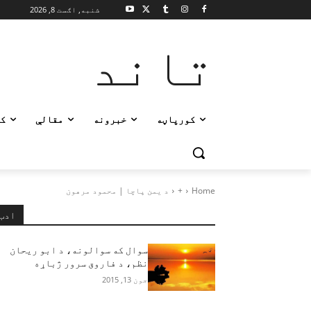
شنبه, اګست 8, 2026
تاند
کورپاڼه
خبرونه
مقالې
ک
Home
+
د یمن پاچا | محمود مرهون
ادب
سوال که سوالونه، د ابو ريحان
نظم، د فاروق سرور ژباړه
جون 13, 2015