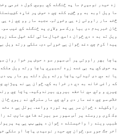
زه حیدر نومېږم ما په ځنګله کي بوټي کول د غرمې وخت
ما ویل اوبه به وو څښم کله چي د حوض پر غاړه کښېنستل
څخه مار راووتی زه یې وخوړلم. عجبه مار وو چي زه یې 
ځان خبرېدم دی بیا ورک سو ولاړی په ځنګله کي غیب سو. 
ویل ته به د دې ځوان داسي خیال ساتې لکه خپل سکه زوی
پیدا کړم چي دغه ځوان یې خوړلی دی. ملکې ورته ویل بې
پاچا بهر راووتی پر آس سپور سو د حوض پر خوا روان سو
په حوض کي په بې غمه زړه لمبېږي پاچا ورته ویل هلکه 
يا نه مي دی لیدلی. پاچا ورته ویل دلته یو مار پټ دی 
که راغی خانه به دي در خرابه کي. ځوان یې نه پېژني چي
چیري و ولي مي ناحقه بېروې بېرندوکیه. پاچا چي ورته
خلاص سو چي دغه مار دی ولي چي مار سترګي نه رپوي ځان 
راوکښله د ځوان سر یې په توره وواهه. بوتل یې د مخه ل
ډک کړی وروسته پر آس سپور سو بیرته شاهي ماڼۍ ته راغ
طبیب وینه را واخیستله د ځوان د پښې ټپ یې په پرېولی
آخر جګ جوړ سو. ځوان چي حیدر نومېدی پاچا او ملکې خو