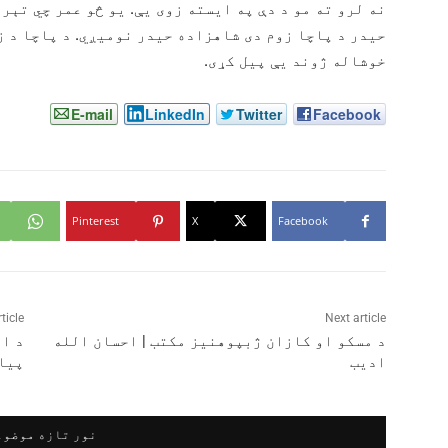
نه لرو ته مو د دې په ایسته زوی یې. یو څو عمر چي تېر
حیدر د پاچا زوم دی شاهزاده حیدر نومیږي. د پاچا د 
خوشاله ژوند یې پیل کړی.
E-mail
LinkedIn
Twitter
Facebook
Pinterest
X
Facebook
ticle
Next article
د مسکو او کازان ژبپوهنیز مکتب | احسان الله
د ای
ادیب
پيا
نور تازه موضوع