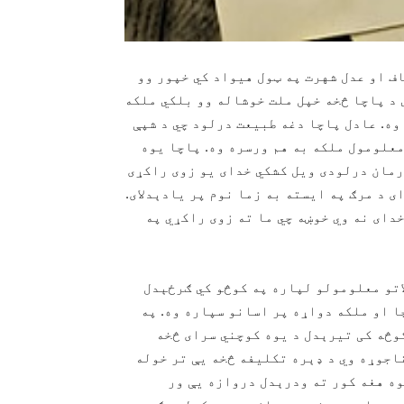
اف او عدل شهرت په ټول هیواد کي خپور وو
 د پاچا څخه خپل ملت خوشاله وو بلکي ملکه
وه. عادل پاچا دغه طبیعت درلود چي د شپې
معلومول ملکه به هم ورسره وه. پاچا یوه
رمان درلودی ویل کشکي خدای یو زوی راکړى
ی د مرګ په ایسته به زما نوم پر یادېدلای.
خدای نه وي خوښه چي ما ته زوی راکړي په
اتو معلومولو لپاره په کوڅو کي ګرځېدل
ا او ملکه دواړه پر اسانو سپاره وه. په
وڅه کی تیرېدل د یوه کوچني سرای څخه
اجوړه وي د ډېره تکلیفه څخه یې تر خوله
وه هغه کور ته ودرېدل دروازه یې ور