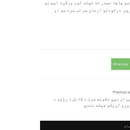
 سو پاچا حیدر ته خپله لور ورکړه اوس نو
زوی درلودلو ارمان هم تر سره سو او
WhatsApp
Previous ar
ران نوي حکومت سره د کابل د رژیم د
وړو اړیکو هیله مندي
ات