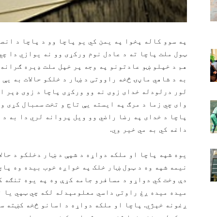
په سوو کاله پخوا په یمن کي یو پاچا وو د پاچا د انص
ټول ملت پاچا ته د عادل نوم ورکړی وو نه یوازي دا چي
هم د خپلو ښو عادتونو په وجه پر خپل ملت ډېره ګرانه 
به د شاهي ماڼۍ څخه راووتی د ښار د خلکو حالات به یې 
لور درلودله خدای زوی نه وو ورکړی پاچا د زوی ډېر ا
وای چي زما د مرګ په ایسته یې تاج و تخت سمبال کړی وا
پاچا د خدای په رضا راضي وو ویل پروانه لري دا به د 
داغه کي به مي خیر وي.
یوه شپه پاچا او ملکه دواړه د شپې د ښار دخلکو د حال
نیمه شپه وه د ټول ښار خلک په خواږه خوب بیده وه پاچ
دې وخت کي دواړو د مسافرو جامه کړې وه په یوه تنګه ک
میده میده ږغ راوتی داسي معلومېدله لکه چي ټپي یا ن
ږغونه خېژي. پاچا او ملکه دواړه د اسانو څخه کښته س