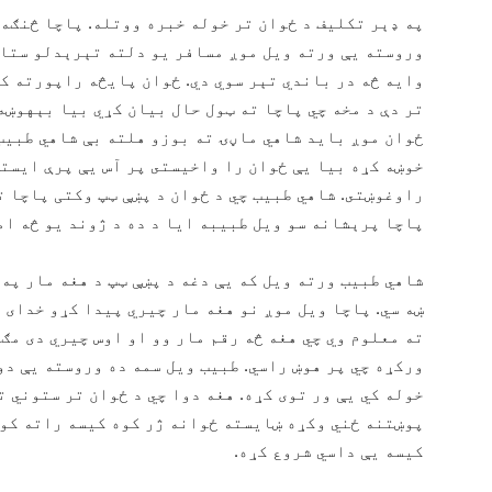
په ډېر تکلیف د ځوان تر خوله خبره ووتله. پاچا څنګه 
وروسته یې ورته ویل موږ مسافر یو دلته تېرېدلو ستا
وایه څه در باندي تېر سوي دي. ځوان پایڅه راپورته کړ
تر دې د مخه چي پاچا ته ټول حال بیان کړي بیا بېهوښه
ځوان موږ باید شاهي ماڼۍ ته بوزو هلته بې شاهي طبیب 
خوښه کړه بیا یې ځوان را واخیستى پر آس یې پرې ایست
راوغوښتى. شاهي طبیب چي د ځوان د پښې ټپ وکتی پاچا ت
پاچا پرېشانه سو ویل طبیبه ایا د ده د ژوند یو څه ام
شاهي طبیب ورته ویل که یې دغه د پښې ټپ د هغه مار په
ښه سي. پاچا ویل موږ نو هغه مار چیري پیدا کړو خدای خ
ته معلوم وي چي هغه څه رقم مار وو او اوس چیري دی مګ
ورکړه چي پر هوښ راسي. طبیب ویل سمه ده وروسته یې دو
خوله کي یې ور توی کړه. هغه دوا چي د ځوان تر ستوني ت
پوښتنه ځني وکړه ښایسته ځوانه ژر کوه کیسه راته کوه
کیسه یې داسي شروع کړه.