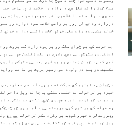
وټکوله دنني خوا څخه د هیڅ چا درک نه سو معلوم دوه 
هیڅ څوک را نه غلل چي دروازه ور خلاصه کړي. پاچا حیرا
ده چي دروازه نه را خلاصوي آخر مجبوره سو دروازه یې 
دروازه وه چي لږ زور پر راغی خلاصه سوه دواړه ور ننو
خونه پکښې ده ږغ د هغې خوني څخه راتلی دواړه خوني ته
په خونه کي یو ځوان هلک وو پر یوه زاړه کټ پروت وو خ
اوښتی وو سترګي یې وچي ولاړي وې لکه زکندن چي یې وي 
کوي که يا ځوان ژوندی وو یو ګړی بعد یې سترګي راروڼ
تکلیف در پېښ دى ولي داسي زهیر پروت یې ما ته ووایه
د ځوان په شونډو کي حرکت نه سو پیدا داسي معلومېدی ل
خبره یې تر خوله نه ختله. ملکې پاچا ته ویل دا خو لک
ورسه یو څه اوبه راوړه چي وې څښي. نژدې یو منګی د او
په خوله کي ور توی کړې وروسته یې د اوبو یو څو څاڅکي
وښورېدلې د خبرو کوښښ یې وکړی مګر تر خوله یې ږغ ونه 
ویل ځوانه خبري وکړه څه تکلیف در پیښ دی زه څه مرسته