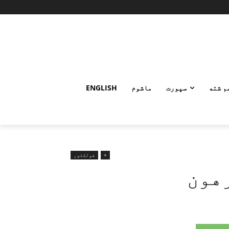
م شته
سپورت
ماشوم
ENGLISH
+
فولکلور
رهون