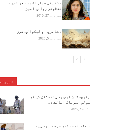
د شفیقې خپلواک په شعر کي، د
لفظونو رواني اغېز
فبروري 27, 2015
د شاعري او لیکوالي فرق
فبروري 5, 2025
خبرونه
بلوچستان اوس په پاکستان کې تر
ټولو خطرناک ایالت دی
اګست 7, 2026
د هند له سمندر سره د روسیې د