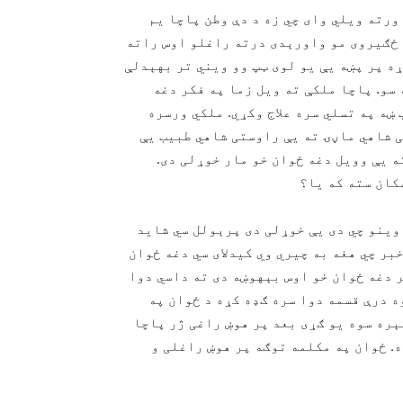
ورته ویلي وای چي زه د دې وطن پاچا یم
 ځګيروی مو واورېدی درته راغلو اوس راته
ه پر پښه یې یو لوی ټپ وو ویني تر بهېدلې
 سو. پاچا ملکې ته ویل زما په فکر دغه
ښه په تسلي سره علاج وکړي. ملکي ورسره
ی شاهي ماڼۍ ته یې راوستی شاهي طبیب یې
ه یې وویل دغه ځوان خو مار خوړلی دی.
کان سته که يا؟
 وینو چي دی یې خوړلی دی پرېولل سي شاید
بر چي هغه به چیري وي کيدلای سي دغه ځوان
ر دغه ځوان خو اوس بېهوښه دی ته داسي دوا
ه درې قسمه دوا سره ګډه کړه د ځوان په
ېره سوه یو ګړی بعد پر هوښ راغی ژر پاچا
. ځوان په مکلمه توګه پر هوښ راغلی و