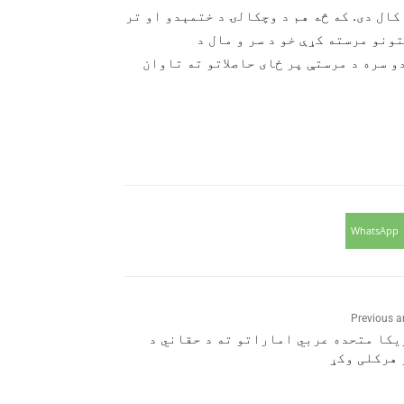
کال دی. که څه هم د وچکالۍ د ختمېدو او تر
ونو مرسته کړې خو د سر و مال د
 سره د مرستې پر ځای حاصلاتو ته تاوان
WhatsApp
Previous ar
یکا متحده عربي اماراتو ته د حقاني د
 هرکلی وکړ