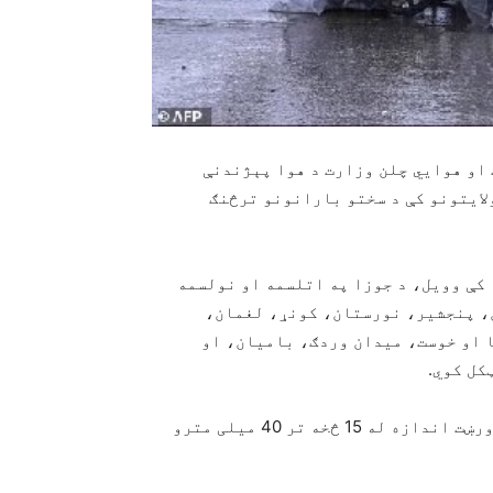
د ترانسپورت او هوايي چلن وزارت د هوا پېژندنې
رې خبرداری ورکړ چې نن او سبا به د هیواد په ۱۸ ولایتونو کې د سختو بارانونو ترڅنګ
کې وویل، د جوزا په اتلسمه او نولسمه
ان، پنجشير، نورستان، کونړ، لغمان،
 او خوست، ميدان وردګ، باميان، او
کل کوي.
د دې ادارې له اټکل سره سم په بیلابیلو سیمو کې به د ورښت اندازه له 15 څخه تر 40 میلی مترو