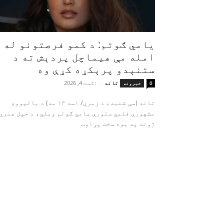
یامي ګوتم: د کمو فرصتونو له
امله مې هیماچل پردېش ته د
ستنېدو پرېکړه کړې وه
تاند
-
اګست 4, 2026
0
خبرونه
تاند (سې شنبه، د زمري/ اسد ۱۳ مه) د بالیووډ
مشهورې فلمي ستورې یامي ګوتم ویلي، د خپل هنري
ژوند په یوه سخت پړاو...