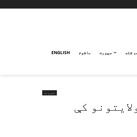
م شته
سپورت
ماشوم
ENGLISH
خبرونه
لایتونو کې