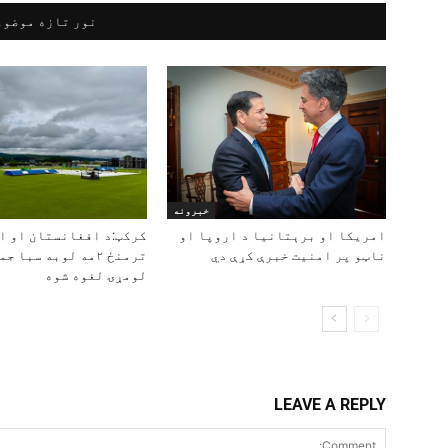
نور تازه موضوع
خبرونه
امریکا او برېتانیا د اروپا او
کرکټ:د افغانستان او ا
ناټو پر امنیت خبرې کړې دي
ترمنځ ۲مه لوبه سبا
لومړۍ لغوه شوه
LEAVE A REPLY