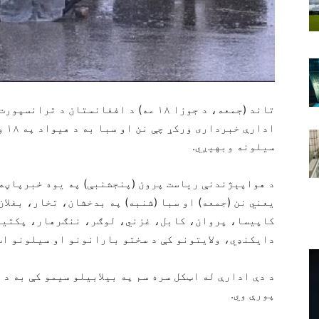
تاند (جمعه، د جوزا ۱۸ مه) د افغانستان 
ادا
سیلونه وبهیږي.
د هواپېژندنې رياست پرون (پنجشنبې) په یوه خبرپاڼه 
یعني نن (جمعه) او سبا (شنبه) په بدخشان، تخار، بغل
کاپيسا، پروان، کابل، غزني، لوګر، ننګرهار، پکتیا
دايکنډي، ولايتونو کې د سختو بارانونو او سیلونو اټ
پورې وي.