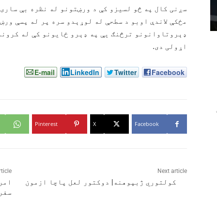
سږنی کال په څو لسیزو کې د ورښتونو له نظره بې ساری 
مځکې لاندې اوبو د سطحې له لوړېدو سره پر له پسې ورښت
ډېروتاوانونو ترڅنګ یې په ډېرو ځایونو کې له کروندو
اړولی دی.
E-mail
LinkedIn
Twitter
Facebook
Pinterest
X
Facebook
ticle
Next article
کولتوري ژبپوهنه| دوکتور لعل پاچا ازمون
امر
سفر