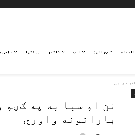
المونه
ټولنیز
ادب
کلتور
روغتیا
داسې ه
انونه واوري
نن او سبا به په ګڼو و
بارانونه واوري