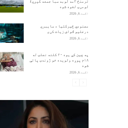
ترمنځ ۲مه لوبه سبا جمعه کېږي؛
لومړۍ لغوه شوه
اګست 6, 2026
مصنوعي ځیرکتیا د سایبري
درغلیو ګواښ زیات کړی
اګست 6, 2026
په چین کې یوه ۲۰ کلنه نجلۍ له
۱۸م پوړه ولوېده خو ژوندۍ پاتې
شوه
اګست 6, 2026