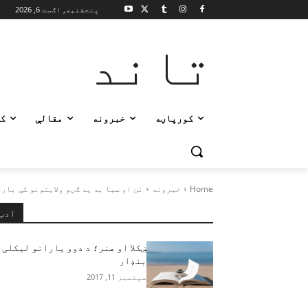
پنجشنبه, اګست 6, 2026
تاند
کورپاڼه
خبرونه
مقالې
ک
Home
خبرونه
نن او سبا به په ګڼو ولایتونو کې بار
ادب
ښکلا او هنر؛ د دوو یارانو لیکلی
بنډار
سپتمبر 11, 2017