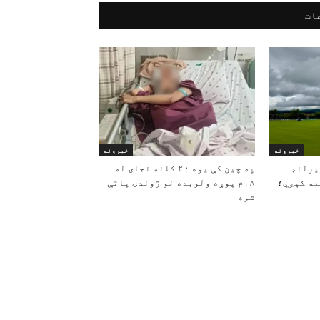
ات
خبرونه
خبرونه
یرلنډ
په چین کې یوه ۲۰ کلنه نجلۍ له
 جمعه کېږي؛
۱۸م پوړه ولوېده خو ژوندۍ پاتې
شوه