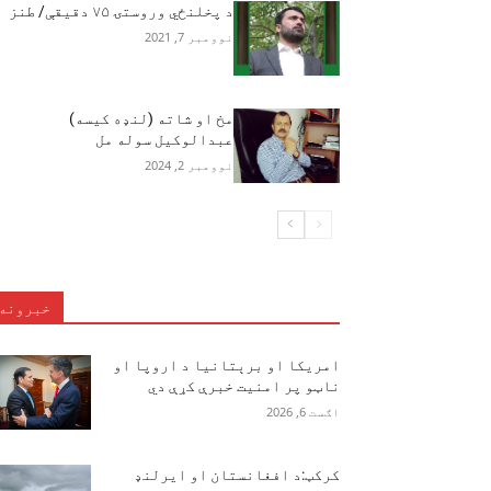
د پخلنځي وروستۍ ۷۵ دقیقې/ طنز
نوومبر 7, 2021
مخ او شاته (لنډه کیسه)
عبدالوکیل سوله مل
نوومبر 2, 2024
خبرونه
امریکا او برېتانیا د اروپا او
ناټو پر امنیت خبرې کړې دي
اګست 6, 2026
کرکټ:د افغانستان او ایرلنډ