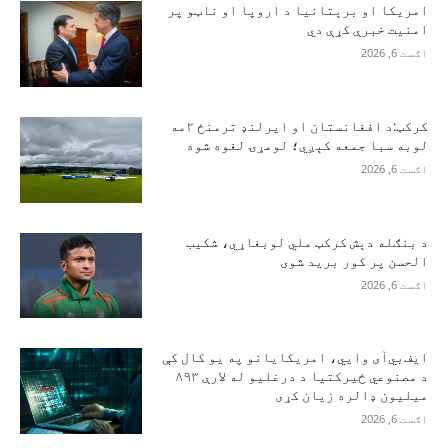
امریکا او برېتانیا د اروپا او ناټو پر
امنیت خبرې کړې دي
اګست 6, 2026
کرکټ:د افغانستان او ایرلنډ ترمنځ ۲مه
لوبه سبا جمعه کېږي؛ لومړۍ لغوه شوه
اګست 6, 2026
د بنګله دېش کرکټ ملي لوبغاړي، شکیب
الحسن پر کور برید شوی
اګست 6, 2026
ایف‌بي‌آی وايي، امریکایانو په یو کال کې
د مصنوعي ځیرکتیا د درغلیو له لارې ۸۹۳
میلیون ډالره زیان کړی
اګست 6, 2026