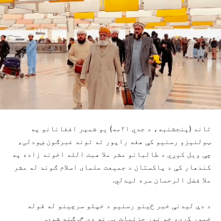
تاند (پنجشنبه، د جدي ۲۱مه) یو شمېر افغانانو په
ټولنیزو رسنیو کې هغه راپور ته توند غبرګون ښودلی،
چې ویل کیږي د طالبانو مشر ملا هبت الله اخوند زاده په
کندهار کې د پاکستان د جمیعت علمای اسلام ګوند له مشر
ملا فضل الرحمان سره لیدلي.
د دې لیدنې خبر ځینو رسنیو د خپلو سرچینو له قوله
خپور کړی، خو نور جزئیات یې نه دي څرګند شوي.