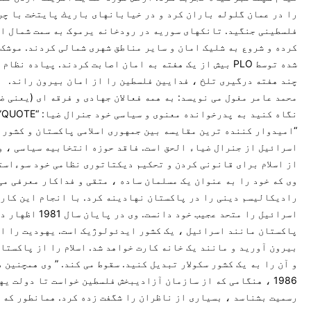
را در عمان گلوله باران كرد و در خیابانهای باریك پایتخت با چ
فلسطینی جنگید. تانکهای سوریه در رودخانه یرموک به سمت شمال ا
کرده و شروع به شلیک امان و سایر مناطق شهری شمالی کردند. موشک
شده توسط PLO بیش از یک هفته به امان اصابت کردند. پیاده نظا
چند هفته درگیری تلخ ، فدایین فلسطین را از امان بیرون راند.
محمد عامر مغول می نویسد: به همه فعالان جهادی و فرقه ای (یعنی ض
نگا
“امیدوار کننده ترین مقایسه بین جمهوری اسلامی پاکستان و کشور 
اسرائیل از جنرال ضیاء الحق است. فاقد حوزه انتخابیه سیاسی ، و
از اسلام برای قانونی کردن و تحکیم دیکتاتوری نظامی خود سوءاست
وی که خود را به عنوان یک مسلمان ساده ، متقی و فداکار معرفی می
رادیکالیسم دینی را در پاکستان نهادینه کرد. با انجام این کار 
اسرائیل را متحد عجیب خود دانست. وی در پایان
پاکستان مانند اسرائیل ، یک کشور ایدئولوژیک است. یهودیت را ا
بیرون آورید و مانند یک خانه کارت خواهد شد. اسلام را از پاکستا
و آن را به یک کشور سکولار تبدیل کنید. سقوط می کند. ” وی همچنین 
1986 ، هنگامی که از سازمان آزادیبخش فلسطین خواست تا دولت یه
رسمیت بشناسد ، بسیاری از ناظران را شگفت زده کرد. همانطور که 