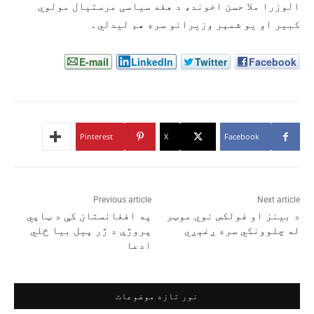
الوزرا ملا حسن اخوند، د هغه سیاسی مرستیال مولوي
کبیر او یو شمېر وزیرانو سره هم لیدلي .
E-mail
LinkedIn
Twitter
Facebook
Pinterest
X
Facebook
Previous article
Next article
د بینز او فولکس نوي موټر
په افغانستان کې د ټاپي
له چلوونکي سره ږغېږي
پروژې د ژر پيل بیا ځلي
ادعا
نور تازه موضوعات