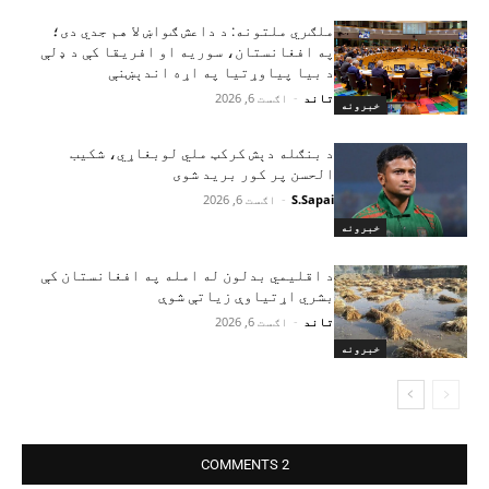
ملګري ملتونه: د داعش ګواښ لا هم جدي دی؛
په افغانستان، سوریه او افریقا کې د ډلې
د بیا پیاوړتیا په اړه اندېښنې
تاند
-
اګست 6, 2026
خبرونه
د بنګله دېش کرکټ ملي لوبغاړي، شکیب
الحسن پر کور برید شوی
S.Sapai
-
اګست 6, 2026
خبرونه
د اقلیمي بدلون له امله په افغانستان کې
بشري اړتیاوې زیاتې شوې
تاند
-
اګست 6, 2026
خبرونه
2 COMMENTS