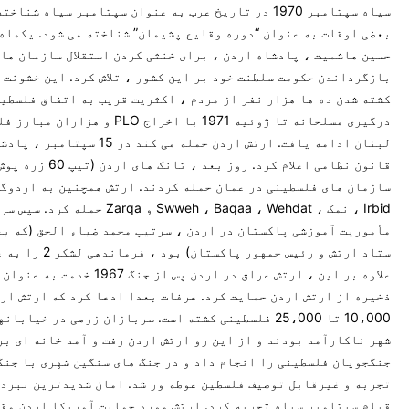
سیاه سپتامبر 1970 در تاریخ عرب به عنوان سپتامبر سیاه شنا
بعضی اوقات به عنوان “دوره وقایع پشیمان” شناخته می شود. یکماه
حسین هاشمیت ، پادشاه اردن ، برای خنثی کردن استقلال سازمان ها
بازگرداندن حکومت سلطنت خود بر این کشور ، تلاش کرد. این خشونت 
کشته شدن ده ها هزار نفر از مردم ، اکثریت قریب به اتفاق فلسطین
درگیری مسلحانه تا ژوئیه 1971 با اخراج PLO و ه
لبنان ادامه یافت. ارتش اردن حمله می کند در 15 
قانون نظامی اعلام کرد. روز بعد ، تا
سازمان های فلسطینی در عمان حمله کردند. ارتش همچنین به اردوگا
Irbid ، نمک ، Swweh ، Baqaa ، Wehdat و Zarqa حمله ک
مأموریت آموزشی پاکستان در اردن ، سرتیپ محمد ضیاء الحق (که بعد
ستاد ارتش و رئیس جمهور پاکستا
علاوه بر این ، ارتش عراق در اردن پس از جنگ 67
ذخیره از ارتش اردن حمایت کرد. عرفات بعدا ادعا كرد كه ارتش ار
10،000 تا 25،000 فلسطینی كشته است. سربازان زرهی در خیاب
شهر ناکارآمد بودند و از این رو ارتش اردن رفت و آمد خانه ای بر
جنگجویان فلسطینی را انجام داد و در جنگ های سنگین شهری با جنگ
تجربه و غیرقابل توصیف فلسطین غوطه ور شد. امان شدیدترین نبرده