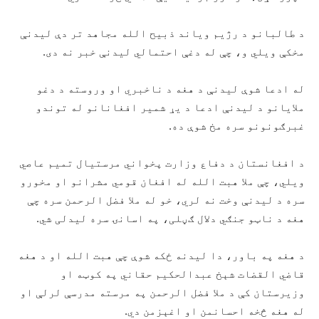
د طالبانو د رژیم ویاند ذبیح الله مجاهد تر دې لیدنې
مخکې ویلي و، چې له دغې احتمالي لیدنې خبر نه دی.
له ادعا شوې لیدنې د هغه د ناخبري او وروسته د دغو
ملایانو د لیدنې ادعا د یړ شمیر افغانانو له توندو
غبرګونونو سره مخ شوې ده.
د افغانستان د دفاع وزارت پخواني مرستیال تمیم عاصي
ویلي، چې ملا هبت الله له افغان قومي مشرانو او مخورو
سره د لیدنې وخت نه لري، خو له ملا فضل الرحمن سره چې
هغه د ناټو جنګي دلال ګڼلی، په اسانۍ سره لیدلی شي.
د هغه په باور، دا لیدنه ځکه شوې چې هبت الله او د هغه
قاضي القضات شېخ عبدالحکیم حقاني په کوټه او
وزیرستان کې د ملا فضل الرحمن په مرسته مدرسې لرلې او
له هغه څخه احسانمن او اغېزمن دي.