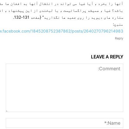
آنها را بخرد ، آیا ضیا می تواند در انتقال آنها به افغان ها م
باشد؟ ضیا ، همیشه پراگماتیست ، با لبخندی از این پیشنهاد ، اف
ستاره های دیوید را روی جعبه ها نگذارید” {صفحه 131-132.
منبع:
ww.facebook.com/1845208752387862/posts/2640270796214983/
Reply
LEAVE A REPLY
Comment:
me:*