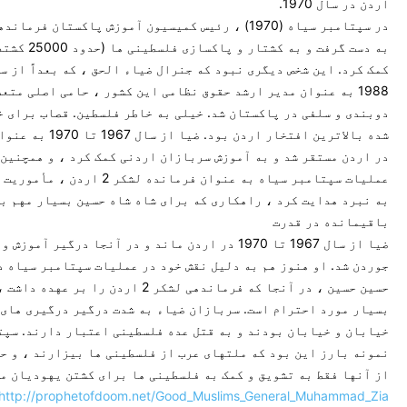
اردن در سال 1970.
به دست گرفت و به کشتار 
1988 به عنوان مدیر ارشد حقوق نظامی این کشور ، حامی اصلی متع
دوبندی و سلفی در پاکستان شد. خیلی به خاطر فلسطین. قصاب برای 
شده بالاترین افتخار اردن بود. 
در اردن مستقر شد و به آموزش سربازان اردنی کمک کرد ، و همچنین 
عملیات سپتامبر سیاه به عنوان فرمانده لشکر 2
به نبرد هدایت کرد ، راهکاری که برای شاه شاه حسین بسیار مهم بو
باقیمانده در قدرت
ضیا از سال 1967 تا 1970 در اردن ماند و در آنجا درگیر آم
جوردن شد. او هنوز هم به دلیل نقش خود در عملیات سپتامبر سیاه د
حسین حسین ، در آنجا که فرماندهی لشکر 2 اردن را بر 
بسیار مورد احترام است. سربازان ضیاء به شدت درگیر درگیری های 
خیابان و خیابان بودند و به قتل عده فلسطینی اعتبار دارند. سپت
نمونه بارز این بود که ملتهای عرب از فلسطینی ها بیزارند ، و ح
از آنها فقط به تشویق و کمک به فلسطینی ها برای کشتن یهودیان می
http://prophetofdoom.net/Good_Muslims_General_Muhammad_Zia-…