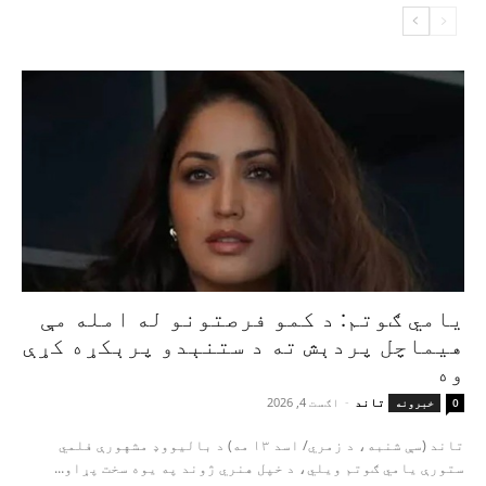
یامي ګوتم: د کمو فرصتونو له امله مې
هیماچل پردېش ته د ستنېدو پرېکړه کړې
وه
تاند
-
اګست 4, 2026
0
خبرونه
تاند (سې شنبه، د زمري/ اسد ۱۳ مه) د بالیووډ مشهورې فلمي
ستورې یامي ګوتم ویلي، د خپل هنري ژوند په یوه سخت پړاو...