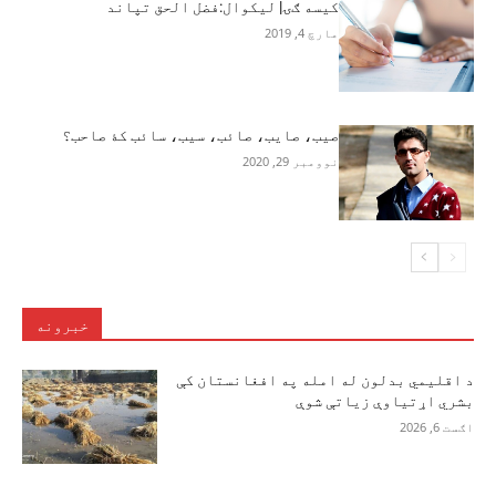
کيسه ګۍ| ليکوال:فضل الحق تپاند
مارچ 4, 2019
صیب، صایب، صائب، سیب، سائب کۀ صاحب؟
نوومبر 29, 2020
خبرونه
د اقلیمي بدلون له امله په افغانستان کې
بشري اړتیاوې زیاتې شوې
اګست 6, 2026