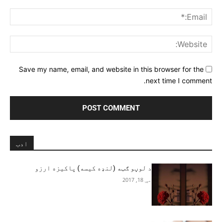
ail:*
ite:
Save my name, email, and website in this browser for the
next time I comment.
ادب
د لوڼو ګټه (لنډه کیسه) پاکیزه ارزو
مې 18, 2017