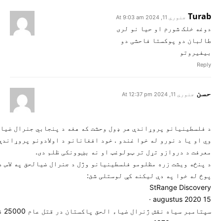
Turab
جنوري 11, 2024 At 9:03 am
دوغه خلک شورم او حیا نو لری
طالبان دو پوکستا فاحشی دو
بیفیروتو
Reply
حسن
جنوري 11, 2024 At 12:37 pm
د فلسطینیانو پروړاندې هر ډول وحشت که هغه د پنجابي جنرال ضیا
وي او یا د نورو له خوا غندو . خود افغانانو د اولادونو پروړاندې
معرفت د دروازو تړل تر ټولوغټ او نه بښوونکی ظلم دی.
د پنځه ویشت زره مظلومو فلسطینیانو وژل د جنرال ضیالحق په لاس د
پوځ له خوا په دې لیکنه کې لوستلی شئ:
StRange Discovery
15 augustus 2020 ·
سپتامبر