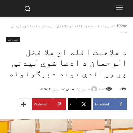
Home
خبرونه
د ملاهبت الله او ملا فضل الرحمان د ادعا شوې لیدنې
پر...
خبرونه
د ملاهبت الله او ملا فضل
الرحمان د ادعا شوې لیدنې
پر وړاندې توند غبرګونونه
خبریال:
احمدي /
2
2321
جنوري 11, 2024
Pinterest
X
Facebook