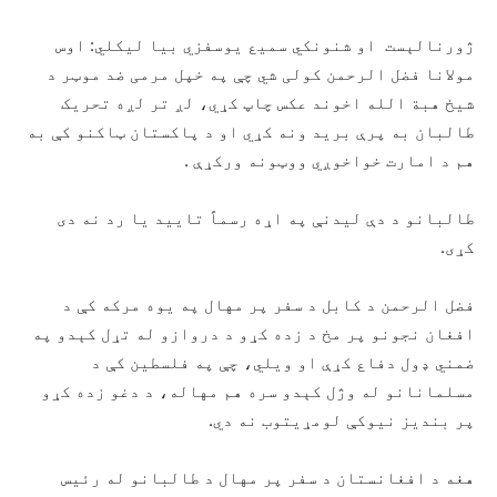
ژورنالېست او شنونکي سمیع یوسفزي بیا لیکلي: اوس
مولانا فضل الرحمن کولی شي چې په خپل مرمی ضد موټر د
شیخ هبة الله اخوند عکس چاپ کړي، لږ تر لږه تحریک
طالبان به پرې برید ونه کړي او د پاکستان ټاکنو کې به
هم د امارت خواخوږي ووټونه ورکړې .
طالبانو د دې لیدنې په اړه رسماً تایید یا رد نه دی
کړی.
فضل الرحمن د کابل د سفر پر مهال په یوه مرکه کې د
افغان نجونو پر مخ د زده کړو د دروازو له تړل کېدو په
ضمني ډول دفاع کړې او ویلي، چې په فلسطین کې د
مسلمانانو له وژل کېدو سره هم مهاله، د دغو زده کړو
پر بندیز نیوکې لومړیتوب نه دي.
هغه د افغانستان د سفر پر مهال د طالبانو له رئیس