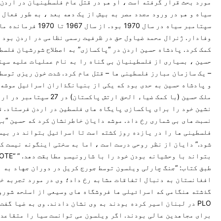
مورد بحث قرار گرفته است ، او هم در قتل عام فلسطینیان در اردن
سیاه و هم در ورود مجدد مصر به بیش از یک دهه بعد ، به طور فعال 
سپتامبر سیاه در سال 1970 بود. از سال 1967
وفادار. ژنرال محمد ضیاول حق در ظرفیت رسمی نظامی در اردن بود و
کمک کرد. پادشاه حسین اردن در “پاکسازی” به اصطلاح شورشیان فلسطی
حسین ، بسیاری از فلسطینیان بی گناه را به نام عملیات علیه سپت
– یک سازمان مبارز فلسطینی ها – قتل عام کرد. شدت خون ریزی توسط
و پادشاه حسین به حدی بود که یکی از بنیانگذاران اسرائیل موشه 
ملک حسین (با کمک ضیاء الحق ارتش پاکستان) در 
نشین خود را برای پاکسازی پایگاه های فلسطین در اردن فرستاد. ق
نسبت های بی شماری رخ داد. موشه دایان خاطرنشان كرد كه حسین “بی
فلسطینی ها را در یازده روز كشته است تا اسرائیل بتواند در بیس
شود.” دایان از نظر روحی درست است ، اما به سختی اینگونه نیست که
طبق کتاب: “جنگ چارلی ویلسون توسط جورج کریل در دوران جهاد به ا
افغانستان به دنبال اتفاقات مشابه رخ داد؛ وی در مورد تجربه خو
گذشته هنگامی كه اسرائیلی ها فروشگاه های وسیعی از اسلحه شوروی
PLO در لبنان اسیر كرده بودند به وی نشان دادند. وی به ضیا گفت:
برای مجاهدین عالی بودند. اگر ویلسون می توانست سیا را متقاعد 