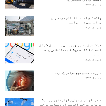
اګست 8, 2026
پاکستان له افغانستان سره ټولې
ټرانزیټي لارې پرانېزي
اګست 8, 2026
ګوګل خپل مشهور ډیجیټلي مرستیال «ګوګل
اسسټنټ» تقاعدوي؛ «جیمینای» یې ځای
نیسي
اګست 8, 2026
د زړه د حملې مهم عوامل څه دي؟
اګست 8, 2026
د هوا او اوبو دواړو لپاره نوی روباټ؛ د
مرغانو په څېر الوتنه او د کبانو په څېر