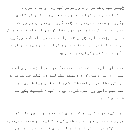
ځینې مهال شاعران د وزنونو لپاره او یا د غزل د
بیتونو د پوره کولو لپاره د شعر په لیکلو کې تادي
وکړي او ضعف تالیف رامنځته کړي. اوسمهال یو زیات
شمېر شاعران ددغه بدۍ سره مخامخ دي، نو کله کله د وزن
د برابرښت لپاره ځینې شاعرانه مفاهیم له لاسه ورکړي.
او یا د قافیې او ردیف د پوره کولو لپاره په شعر کې د
الهام او تخیل کیفیت ورک کړي.
شاعران باید د دغه نادرست عمل سره مبارزه وکړي او د
مبارزې یوازینۍ لاره دقیقه مطالعه ده. کله چې شاعر د
زیاتې مطالعې ریاضت ختم شي، نو هغوی بیا خبرې او
مفاهیم داسې وړاندې کوي، چې د الهام کیفیت پکې نه
خاورې کیږي.
اصل کې شعر د ژبې له ګرامري قواعدو بهر دی، مګر که
چېرې د معاني قواعد په شعر کې مات شي، نو ضعف تالیف به
رامنځته شي. یانې کله کله ګرامري قواعد دومره مهم