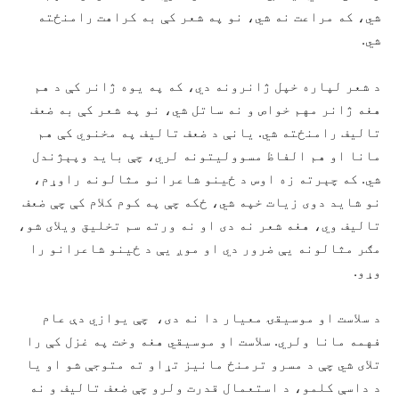
شي، که مراعت نه شي، نو په شعر کې به کراهت رامنځته
شي.
د شعر لپاره خپل ژانرونه دي، که په یوه ژانر کې د هم
هغه ژانر مهم خواص و نه ساتل شي، نو په شعر کې به ضعف
تالیف رامنځته شي. یانې د ضعف تالیف په مخنوي کې هم
مانا او هم الفاظ مسوولیتونه لري، چې باید وپېژندل
شي. که چېرته زه اوس د ځینو شاعرانو مثالونه راوړم،
نو شاید دوی زیات خپه شي، ځکه چې په کوم کلام کې چې ضعف
تالیف وي، هغه شعر نه دی او نه ورته سم تخلیق ویلای شو،
مګر مثالونه یې ضرور دي او موږ یې د ځینو شاعرانو را
وړو.
د سلاست او موسیقۍ معیار دا نه دی، چې یوازي دې عام
فهمه مانا ولري. سلاست او موسیقي هغه وخت په غزل کې را
تلای شي چې د مسرو ترمنځ مانیز تړاو ته متوجې شو او یا
د داسې کلمو، د استعمال قدرت ولرو چې ضعف تالیف و نه