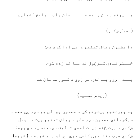
بــیرته روان یـمه ســــامان راټــولوم لګیایم
(اجمل ښکلی)
دا مضمون ریاض تسنیم داسې ادا کړی دی:
خـلکو کـډې ګـرځول له مـا نه زده کړئ
پــه اوږو بـاندې مې زوړ د کـور سامان شه
(ریاض تسنیم)
په پورتنیو بیتونو کې د مضمون یوالی یو دی، چې هغه د
سرګردانۍ مضمون دی، مګر د ریاض تسنیم بیت د اجمل
ښکلي د بیت څخه زیات احسن تالیف دی. هغه په دي وجه: د
ښکلي صیب متناسبې کلمې دوې دي او بله خبره د ( شیبه)