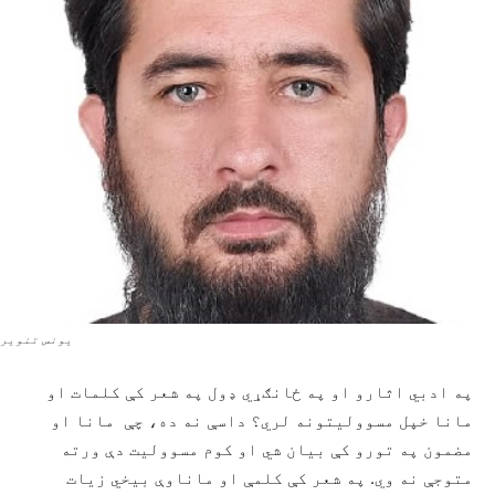
یونس تنویر
په ادبي اثارو او په ځانګړي ډول په شعر کې کلمات او
مانا خپل مسوولیتونه لري؟ داسې نه ده، چې مانا او
مضمون په تورو کې بیان شي او کوم مسوولیت دې ورته
متوجې نه وي. په شعر کې کلمې او ماناوې بیخي زیات