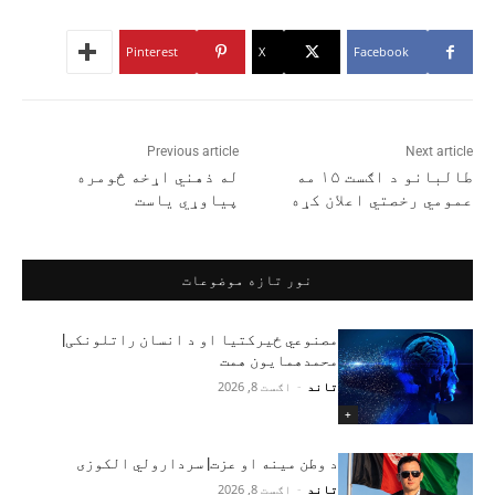
Pinterest
X
Facebook
Previous article
Next article
طالبانو د اګست ۱۵ مه
له ذهني اړخه څومره
عمومي رخصتي اعلان کړه
پیاوړي یاست
نور تازه موضوعات
مصنوعي ځیرکتیا او د انسان راتلونکی|
محمدهمایون همت
تاند
-
اګست 8, 2026
+
د وطن مینه او عزت| سردارولي الکوزی
تاند
-
اګست 8, 2026