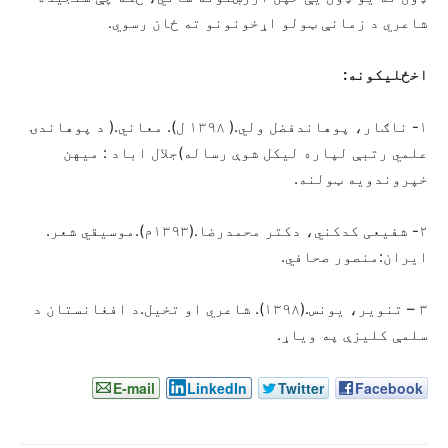
شاعري د زمانې ټولو اړخونونو ته ځان رسوي.
اخځلیکونه:
۱- ناګار، پوهاندفضل ولي.( ۱۳۹۸ ل). معاني.( د پوهاندۍ
علمي رتبې لپاره لیکل شوې رساله)جلال اباد : میهن
خپروندویه ټولنه.
۲- شفیعی کدکني، دکتر محمدرضا.(۱۳۹۳م).موسیقي شعر.
ایران:منصور صحافي.
۳ – تنویر، یونس.(۱۳۹۸). شاعري او تخیل.د افغانستان د
سلمې کلیزې په ویاړ.
E-mail
LinkedIn
Twitter
Facebook