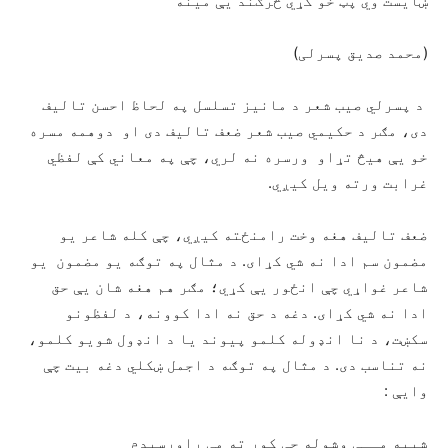
ښایست وي پټ خو کړي څرګند یې مینه
(محمد صدیق پسرلی)
د پسرلي صیب شعر د مانیز تسلسل په لحاظ احسن تالیف
دی، مګر د حکیمي صیب شعر ضعف تالیف دی او دوهمه مسره
خو یې هیڅ تړاو ورسره نه لري، چې په معاني کې لفظي
غرابت ورته ویل کیږي.
ضعف تالیف هغه وخت رامنځته کیږي، چې کله شاعر یو
مضمون سم ادا نه شي کړای. د مثال په توګه یو مضمون یو
شاعر غواړي چې انځور یې کړي؛ مګر هم هغه شان یې حق
ادا نه شي کړای. دغه د حق نه ادا کوونه، د لفظونو
سکښت، د نا انډوله کلمو پیوند یا د انډول شویو کلمو،
نه تناسب دی. د مثال په توګه د اجمل ښکلي دغه بیت چې
وایې :
شیبه مــې وشوله چې کور ته مې راورسیدم