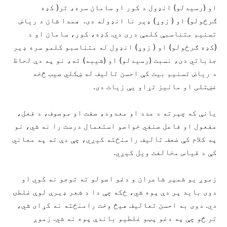
او (رسیدلو) انډول د کور او سامان سره، تر( کډه
ګرځولو) او ( زوړ) ډېر نا انډوله دی. همدا شان د ریاض
تسنیم متناسبې کلمې دری دي. کډه، کور، سامان او د
(کډه ګرځولو) او ( زوړ) انډول له متناسبو کلمو سره ډېر
جذباتي دی، نسبت (رسیدلو) او (شیبه) ته، نو په دې لحاظ
د ریاض تسنیم بیت کې احسن تالیف له ښکلي صیب څخه
غښتلی او مانیز تړاو یې زیات دی.
یانې که چېرته د عدد او معدود، صفت او موصوف، د فعل،
مفعول او فاعل صنفي خواصو استعمال درست را نه شي، نو
په کلام کې ضعف تالیف رامنځته کیږي، چې دې ته په معاني
کې د قیاس مخالفت ویل کیږي.
زموږ یو شمېر شاعران و دغو اصولو ته توجو نه کوي او
دوی باید پر دې پوه شي، ځکه چې دا د شعر ‌ډېرې لوې غلطۍ
دي. دوی به احسن تعالیف هیڅ وخت رامنځته نه کړای شي،
تر څو چې په دغو پټو غلطیو باندې پوه نه شي. زموږ