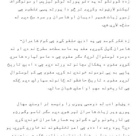
زده کوونکو ته په دغو پورته توکو تیزیس او مونوګراف
لیکنو لارښونه وکړي، تر څو دا پورته پټې غلطۍ، چې
زموږ زیات شمېر ادیبان او شاعران ور سره مخ دي، له
منځه لاړې شي.
زه فکر کومه چې په ادبي حلقو کې، چې کوم شاعران-
شاعران ګڼل کیږي، هغه په عامه سطحه مطرح نه دي او نه
دومره لوستوال لري؛ مګر هغوی چې د عامو لپاره شاعري
کوي، هغوی د پشکال مچانو ته ورته دي، چې د ادبي تاریخ
پاڼې به یې نومونه خوندي نه کړي. هغوی چې کم لوستوال
لري، هغوی د تاریخ حافظو ته ځانونه سپارلي دي، ځکه
چې تاریخونه مهم او اهلي شیان ساتي.
د پښتو ادب له دوهمې پېړۍ را ونیسه تر اوسني مهال
پورې ډېر زیات شاعران تېر شوي دي، مګر تاسو وګورئ،
چې تاریخونو ولې د ګوتو په شمار شاعران خوندي کړي
دي؟ یوه وجه دا ده، چې اهم تخلیقونه نه خاورې کیږي. یو
ډول نه یو ډول یې خپل ارزښتونه ساتي، ځکه چې سنجیده