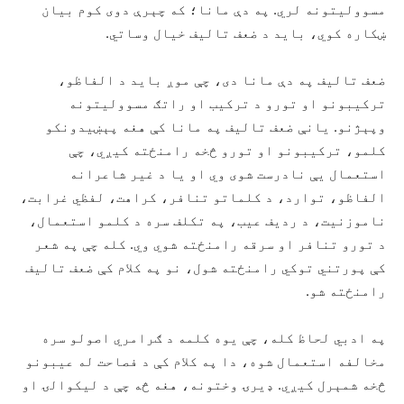
مسوولیتونه لري. په دې مانا؛ که چېرې دوی کوم بیان
ښکاره کوي، باید د ضعف تالیف خیال وساتي.
ضعف تالیف په دې مانا دی، چې موږ باید د الفاظو،
ترکیبونو او تورو د ترکیب او راتګ مسوولیتونه
وپېژنو. یانې ضعف تالیف په مانا کې هغه پېښیدونکو
کلمو، ترکیبونو او تورو څخه رامنځته کیږي، چې
استعمال یې نادرست شوی وي او یا د غیر شاعرانه
الفاظو، توارد، د کلماتو تنافر، کراهت، لفظي غرابت،
ناموزنیت، د ردیف عیب، په تکلف سره د کلمو استعمال،
د تورو تنافر او سرقه رامنځته شوي وي. کله چې په شعر
کې پورتني توکي رامنځته شول، نو په کلام کې ضعف تالیف
رامنځته شو.
په ادبي لحاظ کله، چې یوه کلمه د ګرامري اصولو سره
مخالفه استعمال شوه، دا په کلام کې د فصاحت له عیبونو
څخه شمېرل کیږي. ډیرۍ وختونه، هغه څه چې د لیکوالۍ او