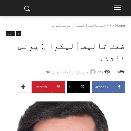
Home
+
ضعف تالیف | لیکوال: یونس تنویر
+
ادب
ضعف تالیف | لیکوال: یونس
تنویر
خبریال:
تاند
0
2230
اګست 13, 2023
Pinterest
X
Facebook