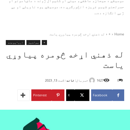
موسیقي د هیجان، عاطفې، مینې او کلیوال ژوند د ماښامونو او
حسرتجنو شېبو غږیزه انځورګري ده. موسیقي یوه ناوېلې او بې‌
ژبې انګازه ده...