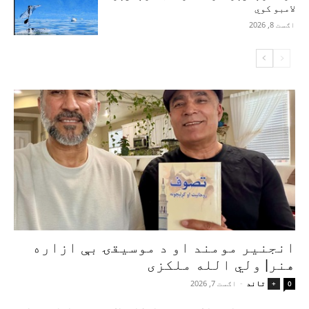
لامبو کوي
اګست 8, 2026
انجنیر مومند او د موسیقۍ بې‌ ازاره
هنر| ولي الله ملکزی
تاند
-
اګست 7, 2026
+
0