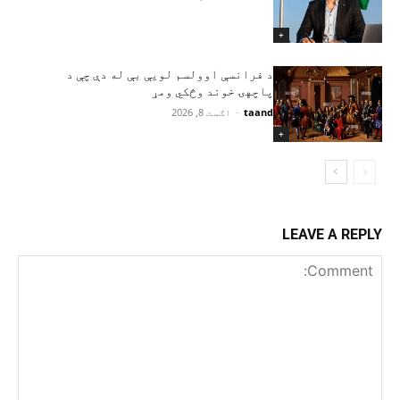
+
د فرانسې اوولسم لویې بې له دې چې د
پاچهۍ خوند وڅکي ومړ
taand
-
اګست 8, 2026
+
LEAVE A REPLY