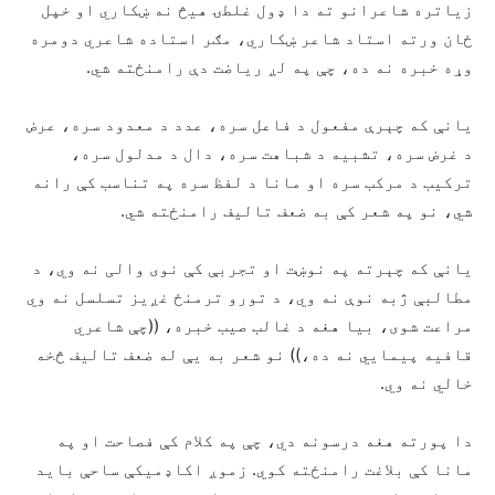
زیاتره شاعرانو ته دا ډول غلطۍ هیڅ نه ښکاري او خپل
ځان ورته استاد شاعر ښکاري، مګر استاده شاعري دومره
وړه خبره نه ده، چې په لږ ریاضت دې رامنځته شي.
یانې که چېرې مفعول د فاعل سره، عدد د معدود سره، عرض
د غرض سره، تشبیه د شباهت سره، دال د مدلول سره،
ترکیب د مرکب سره او مانا د لفظ سره په تناسب کې رانه
شي، نو په شعر کې به ضعف تالیف رامنځته شي.
یانې که چېرته په نوښت او تجربې کې نوی والی نه وي، د
مطالبې ژبه نوې نه وي، د تورو ترمنځ غږیز تسلسل نه وي
مراعت شوی، بیا هغه د غالب صیب خبره، ((چې شاعري
قافیه پیمایي نه ده،)) نو شعر به یې له ضعف تالیف څخه
خالي نه وي.
دا پورته هغه درسونه دي، چې په کلام کې فصاحت او په
مانا کې بلاغت رامنځته کوي. زموږ اکاډمیکې ساحې باید