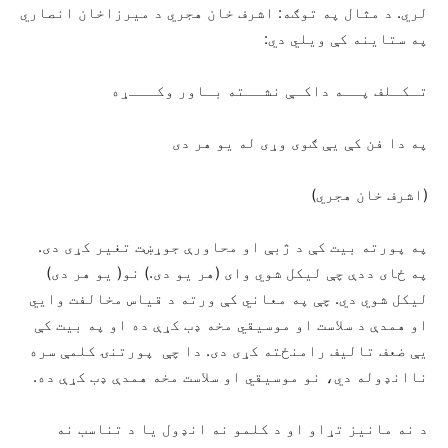
لري. د مثال په توګه: اشرف خان هجري د میرزاخان انصاري
په ستاینه کې ویلي دي:
تـکـلف پــه داکـې نشــته بـاور وکـــړه
په دا فن کې یې ګوی وړی له یو هر دی
(اشرف خان هجري)
په پورته بیت کې د ژبې او محاورې جوړښت تغیر کړی دی.
په ځای ددې چې لیکل شوي وای (هر یو دی.) نو( یو هر دی)
لیکل شوي دي. چې په معاني کې ورته د قیاس مخالفت وایي
او همدې د سلاست او موسیقي مخه ډب کړې ده او په بیت کې
یې ضعف تالیف رامنځته کړی دی. دا چې پورتنۍ کلمې سره
ناانډوله دي، نو موسیقي او سلاست مخه همدې ډب کړې ده.
د نه مانیز تړاو او د کلمو نه انډول یا د تناسب نه