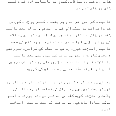
شاعرۍ د کمزورتیا لامل کیږي په نامناسب ځای کې د کلمو
ځای پر ځای کول دي.
تالیف د ګرامري قواعدو پر بنسټ د کلمو یو ځای کول دي.
که دا قواعد په لیکوالي کې مراعت شي، نو له ضعف تالیف
څخه مو ځان وساتلو او که چېرې ګرامري ستونزې په کلام
کې وي او د ژبې قواعد مراعت نه شي، نو په کلام کې ضعف
تالیف رامنځته کیږي. یانې په جمله کې ګرامري تېروتنې
د نحوې کار دی، مګر په مانا کې تېروتنې ضعف تالیف
رامنځته کوي او دا د شعر د ژبپوهنې یو ستر باب دی، چې
اصلي او دقیقه مطالعه یې په معاني کې کیږي.
معاني په شعر کې د کلمو، تورو او ترکیبونو د ماناو په
اړیکو بحث کوي، چې په بیان کې فصاحت او په مانا کې
بلاغت رامنځته کوي. کله چې په شعر کې دغه پورته د اهمو
توکو تعادل مات شي، نو په شعر کې ضعف تالیف رامنځته
کیږي.