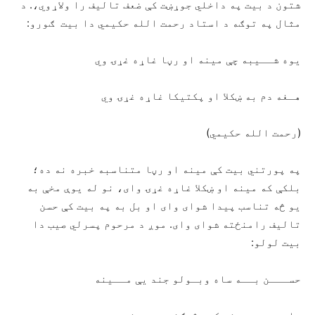
شتون د بیت په داخلي جوړښت کې ضعف تالیف را ولاړوي،. د
مثال په توګه د استاد رحمت الله حکیمي دا بیت ګورو:
یوه شــیبه چې مینه او رڼا غاړه غړۍ وي
هـغه دم به ښکلا او پکتیکا غاړه غړۍ وي
(رحمت الله حکیمي)
په پورتني بیت کې مینه او رڼا متناسبه خبره نه ده؛
بلکې که مینه او ښکلا غاړه غړۍ وای، نو له یوې مخې به
يو څه تناسب پیدا شوای وای او بل به په بیت کې حسن
تالیف رامنځته شوای وای. موږ د مرحوم پسرلي صیب دا
بیت لولو:
حســـن بــه ساه وبـولو جند یې مــینه