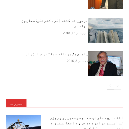
خرمړي ته کتنه | کره کتونکی: همایون
بهادري
نوومبر 12, 2018
پايبڼه/ پوهاند دوکتور م.ا. زيار
دسمبر 8, 2016
خبرونه
اقتصادي معاونیت: هغو سیمه‌ییزو پروژو
ته زمینه برابره ده چې، د افغانستان د
اقتصادي ودې لامل ګرځي