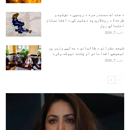
د هند له سمندر سره د روسیې د نښلېدو
طرحه؛ د رېللارې په دهلېز کې د افغانستان
احتمالي رول
اګست 7, 2026
شیعه مشرانو د طالبانو د عدلیې وزیر پر
تبعیضي اقداماتو او چلند نیوکه وکړه
اګست 7, 2026