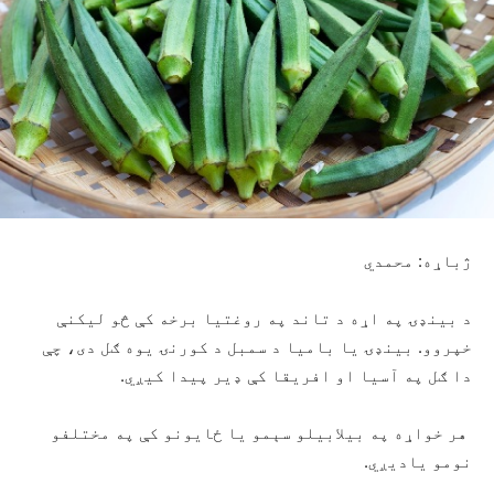
ژباړه: محمدي
د بینډۍ په اړه د تاند په روغتیا برخه کې څو لیکنې
خپروو. بینډۍ یا بامیا د سمبل د کورنۍ یوه ګل دی، چې
دا ګل په آسیا او افریقا کې ډیر پیدا کیږي.
هر خواړه په بیلابیلو سېمو یا ځایونو کې په مختلفو
نومو یادیږي.