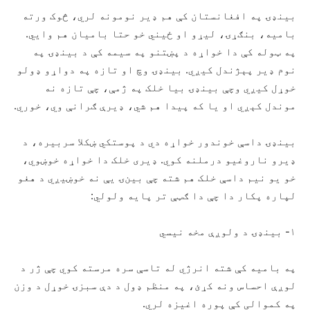
بینډۍ په افغانستان کې هم ډیر نومونه لري، څوک ورته
بامیه، بنګړۍ، لیړو او ځیني خو حتا بامیان هم وایي.
په ټوله کې دا خواړه د پښتنو په سيمه کې د بینډۍ په
نوم ډیر پېژندل کیږي. بینډۍ وچ او تازه په دواړو ډولو
خوړل کیږي وچې بینډۍ بیا خلک په ژمې، چې تازه نه
موندل کېږي او یا که پیدا هم شي، ډیرې ګرانې وي، خوري.
بینډۍ داسې خوندور خواړه دي د پوستکي ښکلا سربیره، د
ډیرو ناروغیو درملنه کوي. ډیری خلک دا خواړه خوښوي،
خو یو نیم داسې خلک هم شته چې بین‌ۍ یې نه خوښیږي د هغو
لپاره پکار دا چې دا ګټې تر پایه ولولي:
۱- بینډۍ د ولوږې مخه نیسي
په بامیه کې شته انرژي له تاسې سره مرسته کوي چې ژر د
لوږې احساس ونه کړئ، په منظم ډول د دې سبزۍ خوړل د وزن
په کموالی کې پوره اغیزه لري.