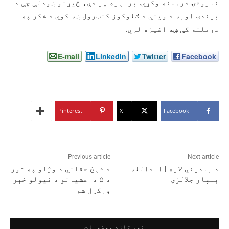
ناروغۍ درملنه وکړي. برسېره پر دې، څیړنو ښودلې چې د
بیندۍ اوبه د ویني د ګلوکوز کنټرول ښه کوي د شکر په
درملنه کې ښه اغیزه لري.
E-mail
LinkedIn
Twitter
Facebook
Pinterest
X
Facebook
Previous article
Next article
د بادیني لاره | اسدالله
د‌ شېخ حقاني د وژلو په تور
بلهار جلالزی
د ۵ داعشیانو د نیولو خبر
ورکړل شو
نور تازه موضوعات