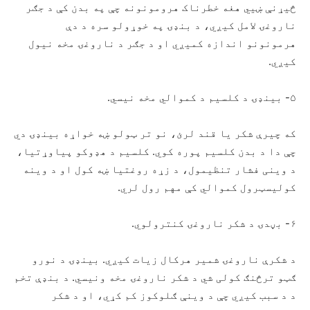
څیړنې ښیي هغه خطرناک هرومونونه چې په بدن کې د جګر
ناروغۍ لامل کیږي، د بنډۍ په خوړولو سره د دې
هرمونونو اندازه کمیږي او د جګر د ناروغۍ مخه نیول
کیږي.
۵- بینډۍ د کلسیم د کموالي مخه نیسي.
که چیرې شکر یا قند لرئ، نو تر ټولو ښه خواړه بینډۍ دي
چې دا د بدن کلسیم پوره کوي. کلسیم د هډوکو پیاوړتیا،
د وینی فشار تنظیمول، د زړه روغتیا ښه کول او د وینه
کولیسټرول کموالي کې مهم رول لري.
۶- بڼدۍ د شکر ناروغۍ کنترولوي.
د شکرې ناروغۍ شمیر هرکال زیات کیږي. بینډۍ د نورو
ګټو ترڅنګ کولی شي د شکر ناروغۍ مخه ونیسي. د بنډې تخم
د د سبب کيږي چې د وینې ګلوکوز کم کړي، او د شکر