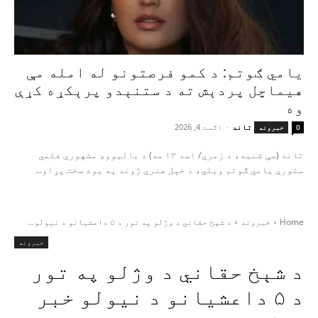
یامي ګوتم: د کمو فرصتونو له امله مې
هیماچل پردېش ته د ستنېدو پرېکړه کړې
وه
تاند
-
اګست 4, 2026
0
خبرونه
تاند (سې شنبه، د زمري/ اسد ۱۳ مه) د بالیووډ مشهورې فلمي
ستورې یامي ګوتم ویلي، د خپل هنري ژوند په یوه سخت پړاو...