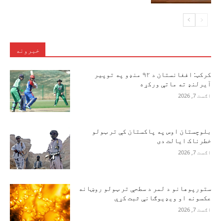
خبرونه
کرکټ: افغانستان د ۹۲ منډو په توپیر
آیرلنډ ته ماتې ورکړه
اګست 7, 2026
بلوچستان اوس په پاکستان کې تر ټولو
خطرناک ایالت دی
اګست 7, 2026
ستورپوهانو د لمر د سطحې تر ټولو روښانه
عکسونه او ویډیوګانې ثبت کړې
اګست 7, 2026