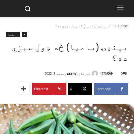
Home
+
بینډۍ (بامیا) څه ډول سبزي ده؟
+
روغتیا
بینډۍ (بامیا) څه ډول سبزي
ده؟
خبریال:
taand
0
4273
دسمبر 8, 2022
Pinterest
X
Facebook