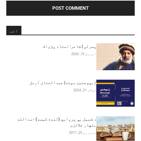
ادب
پسرلی | شاعر: استاد پژواک
اپریل 15, 2020
ژبپوهنیز سیند| عبدالحنان آرمل
جولای 21, 2024
د شمیل بې پروايي (لنډه کیسه) اسدالله
بلهار جلالزی
فبروري 25, 2017