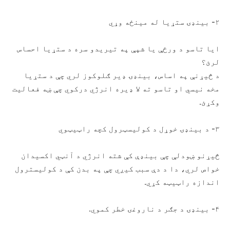
۲- بینډۍ ستړیا له مینځه وړي
ایا تاسو د ورځې یا شپې په تیریدو سره د ستړیا احساس
لرئ؟
د څیړنې په اساس، بینډۍ ډیر ګلوکوز لري چې د ستړیا
مخه نیسي او تاسو ته لا ډیره انرژي درکوي چې ښه فعالیت
وکړئ.
۳- د بینډۍ خوړل د کولیسټرول کچه راټیټوي
څیړنو ښودلې چې بینډې کې شته انرژي د آنټي اکسیدان
خواص لري، دا د دې سبب کیږي چې په بدن کې د کولیسترول
اندازه راټیټه کړي.
۴- بینډۍ د جګر د ناروغۍ خطر کموي.