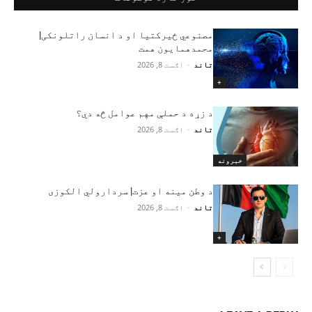
مصنوعي ځیرکتیا او د انسان راتلونکی|
محمدهمایون همت
تاند
-
اګست 8, 2026
+
د زړه د حملې مهم عوامل څه دي؟
تاند
-
اګست 8, 2026
خبرونه
د وطن مینه او عزت| سردارولي الکوزی
تاند
-
اګست 8, 2026
+