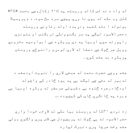
له واد ه نه لس کاله وروسته په ۶۰۵ زکال،چې محمد «۳۵»
کلن و، مکه له یوې نا وړې پېښې سره مخ سوه. د ډېروسېلا
بونوله ا مله کعبه ونړېده اوله رغاونې وروسته
دحجرالاسود تیګې په سر بګنوونکې تربګنۍ او ستونزې
راپورته سوې اوبیا په دې پریکړه چې ابواومېه مخزومي
وویل هر څوک چې دصفا له لارې لومړی راننوځي وروستۍ
پرېکړه به هغه کوي .
هغه ووچې حضرت محمد له همغې لارې را ننووت اودهغه د
تدبیر له مخې چې تیګه یې په یوه څادر کې واچوله
اودڅادرهره څنډه یې دقبیلې هرمشر ته ورکړه اوبیا یې
ډبره په ځانګړي ځاې کې کیښوده …
زه نږدې ۳۰کاله وروسته بیا مکې ته لاړم، خودا وارې
حجرالاسود ته یې څوک نه پرېښودل چې لاس پرې ولګوي ،ولې
هغه وخت هرچا پرې دتبرک لپاره