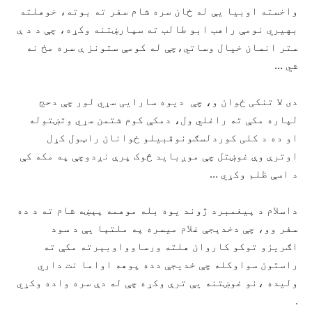
واخسته اوبیا یې له ځان سره شام سفر ته بوته، خوهلته
بهیري نومې راهب ابو طالب ته سپارښتنه وکړه، چې د د ې
ستر انسان خیال وساتي،چې له کومې ستونز ې سره مخ نه
شي …
دی لا تنکی ځوان و، چې دیوه سارایی سړي لور چې دحج
لپاره مکې ته راغلي ول، دمکې کوم شتمن سړي وتښتوله
او ده د کلی کوردلسګونوقبیلو ځوانان راټول کړل
اوترې وې غوښتل چې موږباید څوک پرې نږدوچې په مکه کې
د اسې ظلم وکړي …
داسلام د پیغمبرد ژوند یوه بله موهمه پېښه شام ته د ده
سفر وو، چې دخدېجې غلام میسره په ملتېا یې د سود
اګریزو توکو کاروان هلته ورساوواوبېرته مکې ته
راستون سواوکله چې خدیجې دده پوهه اواما نت داري
ولیده ،نو غوښتنه یې ترې وکړه چې له دې سره واده وکړي
.