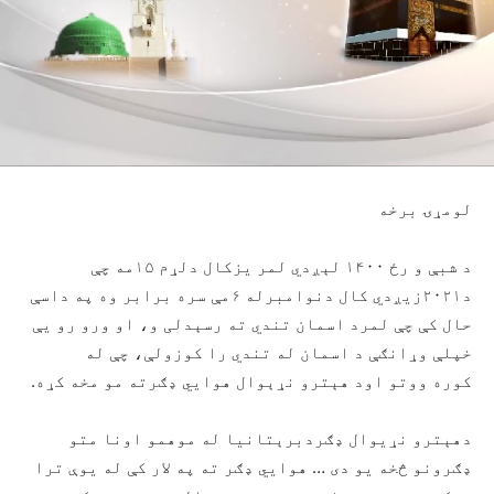
لومړۍ برخه
د شبې و رځ ۱۴۰۰ لېږدي لمر یزکال دلړم ۱۵مه چې
د۲۰۲۱زیږدي کال دنوامبرله ۶مې سره برابر وه په داسې
حال کې چې لمرد اسمان تندي ته رسېدلی و، او ورو رو یې
خپلې وړانګې د اسمان له تندي را کوزولې، چې له
کوره ووتو اود هېترو نړېوال هوایي ډګرته مو مخه کړه.
دهېترو نړیوال ډګردبرېتانیا له موهمو اونا متو
ډګرونو څخه یو دی … هوايي ډګر ته په لار کې له یوې ترا