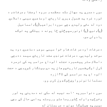
موږ دعمرې په مهال مکه معظمه، مروه اوصفا ،عرفات، د
ثورد غره په شمول ډېرې تاریخي اومذهبي سیمې داسلامي
دود له مخې ولیدې ،چې موږدابراهیم(ع)،اسماعیل
(ع)،نبي (ع) اونورسپېڅلي ځا یونه د بېلګې په توګه
یادولی سو.
دعرفات اودعر فات شاو خوا سیمې موهم دمذهبي دود په
موخه ولیدېې. دعرفات غونډۍ هغه تاریخي سیمه ده،چې
داسلام ستر پیغمبرد حجته الوداع مراسم په کې ترسره
کړل اوګڼشمېرتاریخپوهان په دې ټینګار کوي،چې د حجت
الود اع په مراسمو کې ۱۴۵زره
مسلمانانونرواوښځوګډون کړی وو.
موږ دنوامبرپه ۱۰مه نېټه له مکې نه دمدینې په لور
وخوځېدواوله څلوروساعتو وروسته پداسې حال کې ،چې
موټرپه چټکوګا مونو د عربستان له