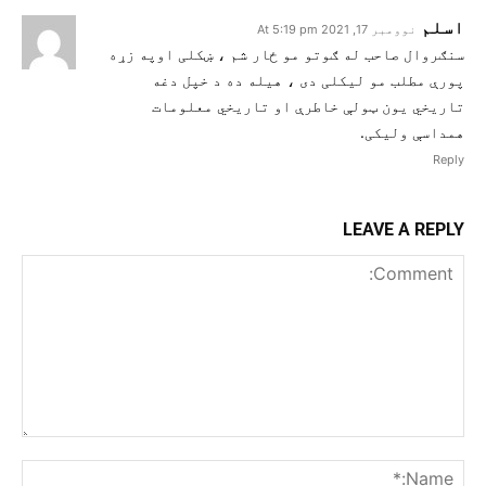
اسلم
نوومبر 17, 2021 At 5:19 pm
سنګروال صاحب له ګوتو مو ځار شم ، ښکلی اوپه زړه
پورې مطلب مو لیکلی دی ، هیله ده د خپل دغه
تاریخي یون ټولې خاطرې او تاریخي معلومات
همداسې ولیکی.
Reply
LEAVE A REPLY
Comment:
me:*