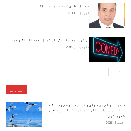
د فدا نظري څو شعرونه – ۱۴
اپریل 3, 2014
سونډپروف پتلون | لیکوال: عبدالنافع همت
جنوري 14, 2019
خبرونه
د هوا او اوبو دواړو لپاره نوی روباټ؛ د
مرغانو په څېر الوتنه او د کبانو په څېر
لامبو کوي
اګست 8, 2026