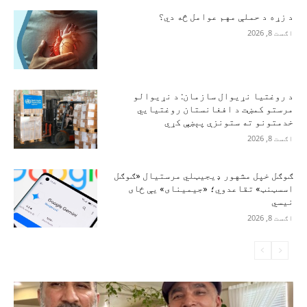
د زړه د حملې مهم عوامل څه دي؟
اګست 8, 2026
د روغتیا نړیوال سازمان: د نړیوالو
مرستو کمښت د افغانستان روغتیايي
خدمتونو ته ستونزې پېښې کړي
اګست 8, 2026
ګوګل خپل مشهور ډیجیټلي مرستیال «ګوګل
اسسټنټ» تقاعدوي؛ «جیمینای» یې ځای
نیسي
اګست 8, 2026