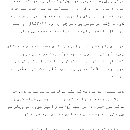
فیکې پېښې سره مخ س، خو دچښتن تعالی په مرسته کومه
ناوړه ناورین او کړاو را مینځته نه سو، خود یما خان
موټرته ډېر لږزیان وا ووښت اودهغه چرت یې لږمټکوره
کړ، داځکه چې موټر یې ډېر ځوان اود ۲۰۲۱کال اوایله
ټولټال شاوخوا پنځه سوه کیلومتره مڼډه یې وهلې وه .
هوا یي ډګر ته ورسېدواوپه ټا کلي وخت دسعودي عربستان
يوې الوتکې ته پورته سو، خوله بده مرغه چې دیوې
تخنیکي ستونزې له با بته څلورسا عته الوتکه کې تم
سو، نوهمدا لا مل و، چې په نا ټا کلي وخت مکې معظمې ته
ورسېدو.
دعربستان په تاریخ کې مکه یولرغونی ټا ټوبی دی، چې
دبېلا بېلومذهبونواوکلتورونودب دبه یې خپله کړې وه
… که موږ خبره دابراهیم (ع) نه ر اپیل کړو، نو ویلی سو
چې مکې دده په مهال یوه نوې معنوي بڼه خپله کړه …
داسلام ستر پیغمبرحضرت محمد دعبدالله زوې