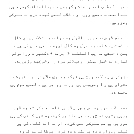
دعبدالمطلب لمسی دهاشم کړوسی د عبدالمناف کوسی، چې
عبدالمناف دقضي زوې او د کلاب لمسی کېده نړۍ ته سترګې
وغړولې .
داسلام لار ښود دربیع الاول په دولسمه د۵۷۰زیږدي کال
داګست په شلمه، د فیل په کال اوپه د اسې حال کې چې د
یمن د حبشې نا یب السلطنه «ابرهه » دکعبې د ورانولو
لپاره له خپل لښکر اوفیلانو سره را وخوځېد وزیږېد.
دزوکړ ې په ۷مه ورځ یې نیکه یواوښ حلال کړاو د قریشو
مشران یې ر ا وغوښتل چې ورته ووایي چې د لمسي نوم یې
محمد دی.
محمد لا د مور په نس و چې پلار یې شام نه مکې ته په لاره
و،چې یثرب ته څېرمه یې ساه ور کړه. په شپږ کلنۍ کې یې
مور بي بي هم سترګې پټې کړې، او په اته کلنۍ کې یې
نیکه ومړاو د ده پالنه د ده تره ابوطالب په غاړه