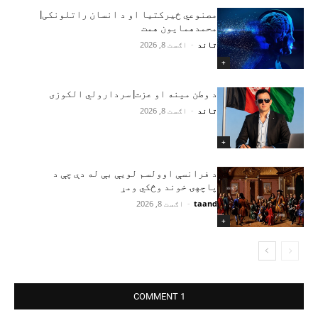
مصنوعي ځیرکتیا او د انسان راتلونکی|
محمدهمایون همت
تاند
-
اګست 8, 2026
+
د وطن مینه او عزت| سردارولي الکوزی
تاند
-
اګست 8, 2026
+
د فرانسې اوولسم لویې بې له دې چې د
پاچهۍ خوند وڅکي ومړ
taand
-
اګست 8, 2026
+
1 COMMENT