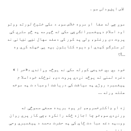
لاس ایښودلی سو .
موږ چې له صفا او مروه خلاص سو، د مکې ختیځ لورته ووتو
اود اسلام دپېغمبرانګړچې مکې ته څېرمه په څو متري کې
پروت دی ورغلو، ولې په کور کې دهغه مهال نښې نښانې نه
تر سترګو کېدې او دیوه کتابتون بڼه یې خپله کړې وه
…!؟
خود بي بي خدېجې کورله مکې نه یوڅه وړاندې د«حر ا »
دغره لمنې ته یوڅه نږدې پروت دی، نوځکه خوداسلا م
پیغمبرد روژې په میاشت کې دریاضت اوعباد ت په موخه
هلته ورته …
زه او ډاکترخسروهم تر یوه بریده همغې سموڅې ته
ورنږدې سو،خو چا اجازه ځکه رانکړه ،چې کار پرې روان
وو…په دغه عبا دت ځاې کې په حضرت محمد د پیغمبرې وحې
راغلې وه …