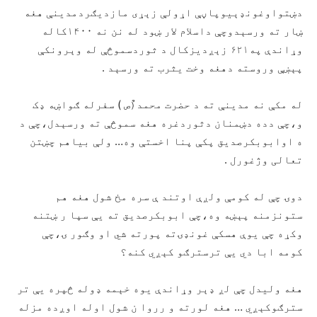
دښتواوغونډېیوپاڼې اړولې زېړی مازدیګردمدینې هغه
ښار ته ورسېدوچې داسلام لار ښود له نن نه ۱۴۰۰کاله
وړاندې په۶۲۱ زېږدیزکال د ثوردسموڅې له وېرونکې
پېښې وروسته دهغه وخت یثرب ته ورسېد .
له مکې نه مدینې ته د حضرت محمد(ٌص ) سفرله ګواښه ډک
و،چې دده دښمنان دثوردغره هغه سموڅې ته ورسېدل،چې د
ه اوابوبکرصدیق پکې پنا اخستې وه… ولې بیاهم چښتن
تعالی وژغورل .
دوۍ چې له کومې ولږې اوتند ې سره مخ شول هغه هم
ستونزمنه پېښه وه،چې ابوبکرصدیق ته یې سپا ر ښتنه
وکړه چې یوې هسکې غونډۍته پورته شي او وګور ۍ،چې
کومه ابا دي یې ترسترګو کېږي کنه؟
هغه ولیدل چې لږ ډېر وړاندې یوه خېمه ډوله څپره یې تر
سترګوکېږي … هغه لورته و رروا ن شول اوله اوږده مزله