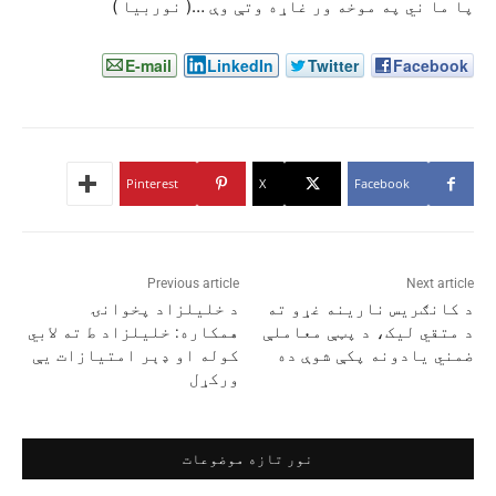
پا ما ني په موخه ور غاړه وتې وې …( نوربیا )
E-mail
LinkedIn
Twitter
Facebook
Pinterest
X
Facebook
Previous article
Next article
د کانګريس نارینه غړو ته
د خلیلزاد پخوانۍ
د متقي لیک، د پټې معاملې
همکاره: خلیلزاد ط ته لابي
ضمني يادونه پکې شوې ده
کوله او ډېر امتیازات یې
ورکړل
نور تازه موضوعات