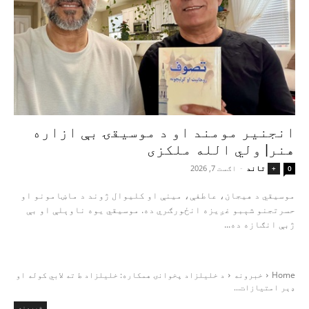
انجنیر مومند او د موسیقۍ بې‌ ازاره
هنر| ولي الله ملکزی
تاند
-
اګست 7, 2026
+
0
موسیقي د هیجان، عاطفې، مینې او کلیوال ژوند د ماښامونو او
حسرتجنو شېبو غږیزه انځورګري ده. موسیقي یوه ناوېلې او بې‌
ژبې انګازه ده...