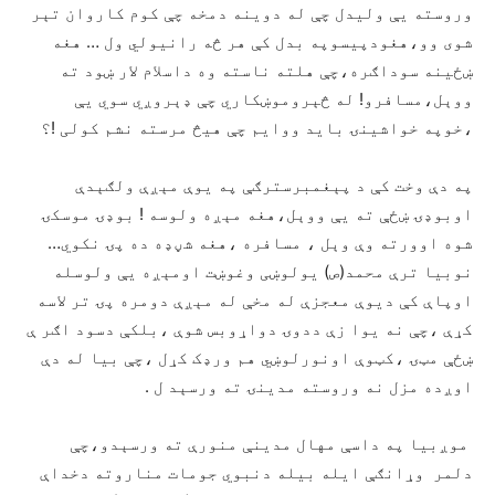
وروسته یې ولیدل چې له دوینه دمخه چې کوم کاروان تېر
شوی وو،هغودپیسوپه بدل کې هر څه رانیولي ول … هغه
ښځینه سوداګره،چې هلته ناسته وه داسلام لار ښود ته
ووېل،مسافرو! له څېروموښکاري چې ډېروږي سوي یې
،خوپه خواشینۍ باید ووایم چې هیڅ مرسته نشم کولی !؟
په دې وخت کې د پېغمبرسترګې په یوې مېږې ولګېدې
اوبوډۍ ښځې ته یې ووېل،هغه مېږه ولوسه ! بوډۍ موسکۍ
شوه اوورته وې وېل ، مسافره ،هغه شڼډه ده پۍ نکوي…
نوبیا ترې محمد(ص) یولوښی وغوښت اومېږه یې ولوسله
اوپاې کې دیوې معجزې له مخې له مېږې دومره پۍ تر لاسه
کړې ،چې نه یوا زې ددوۍ دواړوبس شوې ،بلکې دسود اګر ې
ښځې مټۍ ،کټوې اونورلوښي هم ورډک کړل ،چې بیا له دې
اوږده مزل نه وروسته مدینۍ ته ورسېد ل .
موږبیا په داسې مهال مدینې منورې ته ورسېدو،چې
دلمر وړانګې ایله بیله دنبوي جومات مناروته دخداې