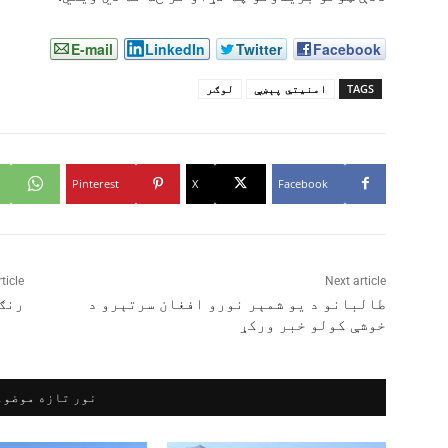
E-mail
LinkedIn
Twitter
Facebook
TAGS
امنیتي پېښې
لوګر
Pinterest
X
Facebook
ticle
Next article
طالبانو د یو شمېر نورو افغان سرتېرو د
رنګ
خوشې کولو خبر ورکړ
نور تازه موضوع