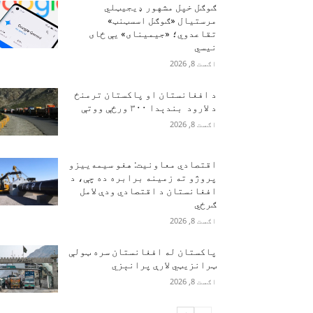
ګوګل خپل مشهور ډیجیټلي
مرستیال «ګوګل اسسټنټ»
تقاعدوي؛ «جیمینای» یې ځای
نیسي
اګست 8, 2026
د افغانستان او پاکستان ترمنځ
د لارود بندېدا ۳۰۰ ورځې ووتې
اګست 8, 2026
اقتصادي معاونیت: هغو سیمه‌ییزو
پروژو ته زمینه برابره ده چې، د
افغانستان د اقتصادي ودې لامل
ګرځي
اګست 8, 2026
پاکستان له افغانستان سره ټولې
ټرانزیټي لارې پرانېزي
اګست 8, 2026