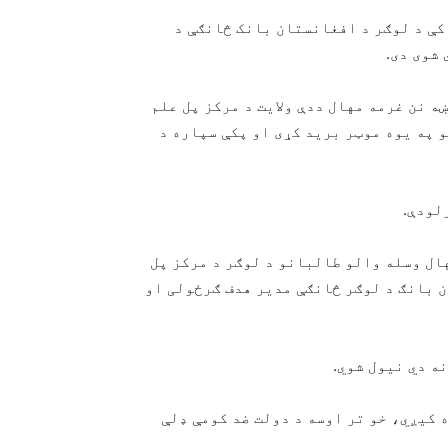
 کې د لوګر د افغانستان بانک څانګې د
شوی دی.
 نن غرمه مهال ددې ولایت د مرکز پل علم
 په یوه موټر برید کړی او پکې سپاره د
لودې.
ال وسله والو طالبانو د لوګر د مرکز پل
 بانګ د لوګر څانګې مدیر هدف ګرځولی او
ه دي نیول شوي.
 کیږي، خو تر اوسه د دولت ضد کومې ډلې