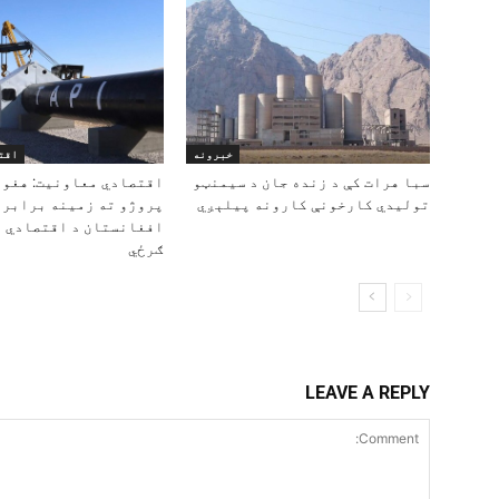
خبرونه
اقت
سبا هرات کې د زنده جان د سیمنټو
اقتصادي معاونیت: هغو 
تولیدي کارخونې کارونه پیلېږي
پروژو ته زمینه برابره 
افغانستان د اقتصادي ود
ګرځي
LEAVE A REPLY