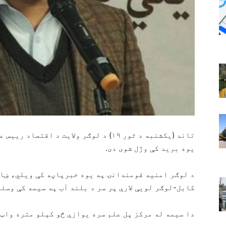
تاند (یکشنبه د ثور ۱۹) د لوګر ولایت د 
یوه برید کې وژل شوی دی.
د لوګر امنیه قومندانۍ په یوه خبرپاڼه کې ویلي، ښاغل
کابل-لوګر لویې لارې پر سر د بلند آب په سیمه کې وسل
دا سیمه له مرکز پل علم سره یوازې څو کېلو متره واټن