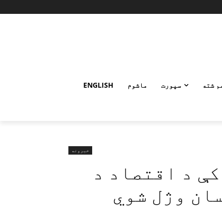
م شته
سپورت
ماشوم
ENGLISH
خبرونه
کې د اقتصاد د
ان وژل شوي