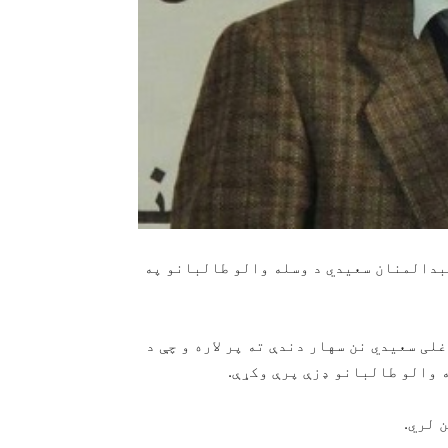
اقتصاد رییس عبدالمنان سعیدي د وسله والو طالبانو په
ی سعیدي نن سهار دندې ته پر لاره و چې د
ه والو طالبانو ډزې پرې وکړې.
 لري.