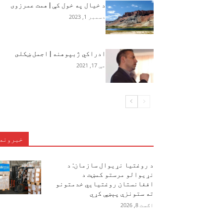
د خیال په خول کې | همت عمرزوی
دسمبر 1, 2023
ادراکي ژبپوهنه | اجمل ښکلى
مې 17, 2021
خبرونه
د روغتیا نړیوال سازمان: د
نړیوالو مرستو کمښت د
افغانستان روغتیايي خدمتونو
ته ستونزې پېښې کړي
اګست 8, 2026