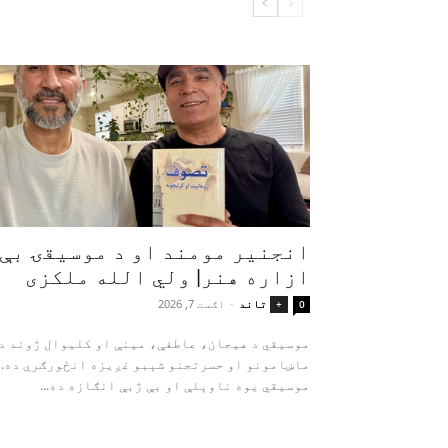
انجنیر مومند او د موسیقۍ بې‌
ازاره هنر| ولي الله ملکزی
تاند
-
اګست 7, 2026
+
0
موسیقي د هیجان، عاطفې، مینې او کلیوال ژوند د
ماښامونو او حسرتجنو شېبو غږیزه انځورګري ده.
موسیقي یوه ناوېلې او بې‌ ژبې انګازه ده...