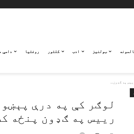
المونه
ټولنیز
ادب
کلتور
روغتیا
داسې ه
یس په ګډون...
لوګر کې په درې پېښو 
رییس په ګډون پنځه کس