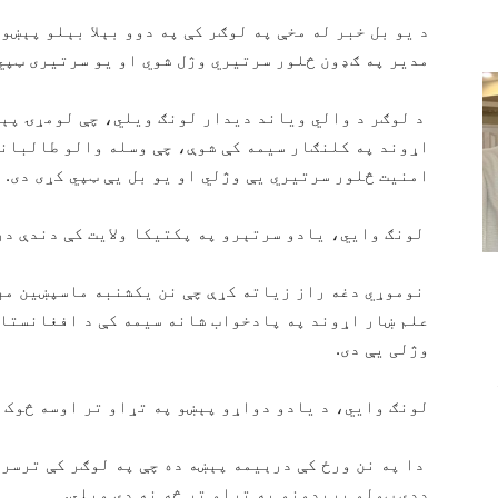
د یو بل خبر له مخې په لوګر کې په دوو بېلا بېلو پېښو
مدیر په ګډون څلور سرتيري وژل شوي او یو سرتیری ټپي 
د لوګر د والي ویاند دیدار لونګ ویلي، چې لومړۍ پېښه
اړوند په کلنګار سیمه کې شوې، چې وسله والو طالبانو
امنیت څلور سرتیري یې وژلي او یو بل یې ټپي کړی دی.
لونګ وایي، یادو سرتېرو په پکتیکا ولایت کې دندې در
نوموړي دغه راز زیاته کړې چې نن یکشنبه ماسپښین مه
علم ښار اړوند په پادخواب شانه سیمه کې د افغانستان
وژلی یې دی.
لونګ وایي، د یادو دواړو پېښو په تړاو تر اوسه څوک ن
دا په نن ورځ کې درېیمه پېښه ده چې په لوګر کې ترسره
ددې ټولو بریدونو په تړاو تر څه نه دي ویلي.