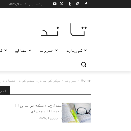
یکشنبه, اګست 9, 2026
تاند
کورپاڼه
خبرونه
مقالې
ک
Home
خبرونه
لوګر کې په درې پېښو کې د اقتصاد د ری
ادب
نقد؛ څه «جنګ» خو نه وي!! |
نعمت‌الله صدیقي
فبروري 1, 2026