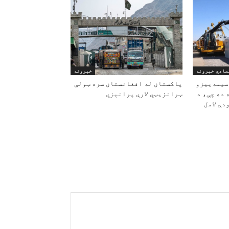
صادي خبرونه
خبرونه
سیمه‌ییزو
پاکستان له افغانستان سره ټولې
ده چې، د
ټرانزیټي لارې پرانېزي
ې لامل