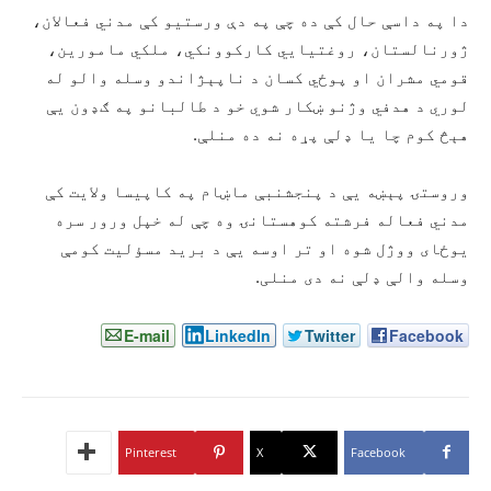
دا په داسې حال کې ده چې په دې ورستیو کې مدني فعالان،
ژورنالستان، روغتیایي کارکوونکي، ملکي مامورین،
قومي مشران او پوځي کسان د ناپېژاندو وسله‌ والو له
لوري د هدفي وژنو ښکار شوي خو د طالبانو په ګډون یې
هېڅ کوم چا یا ډلې پړه نه ده منلې.
وروستۍ پېښه يې د پنجشنبې ماښام په کاپیسا ولایت کې
مدني فعاله فرشته کوهستانۍ وه چې له خپل ورور سره
یوځای ووژل شوه او تر اوسه یې د برید مسؤلیت کومې
وسله‌ والې ډلې نه دی منلی.
E-mail
LinkedIn
Twitter
Facebook
Pinterest
X
Facebook