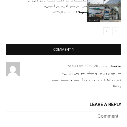
پاکستان له افغانستان سره ټولې
ټرانزیټي لارې پرانېزي
S.Sapai
-
اګست 8, 2026
خبرونه
1 COMMENT
محمد
دسمبر 26, 2020 At 8:41 pm
هم یې ووژني پخپله هم پرې ژاړي
ددې وخت د زورورو وژل هسي، مینه هسي
Reply
LEAVE A REPLY