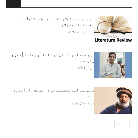
ادب
له بارت د پنځګرو ناسمه اخیستنه!؟ |
نعمت‌الله صدیقي
نوومبر 26, 2025
بې‌روحه ارواگانې او افغاني ټولنه│سلیم
پاینده
مې 1, 2021
د نومیالیو شخصیتونو د ابدیت راز | ودود
همت
جولای 15, 2023