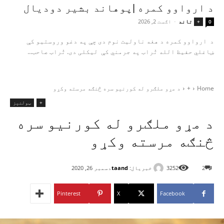
د ارواوو کمره |پوهاند بشیر دودیال
تاند
-
اګست 2, 2026
+
0
د ارواوو کمره د هغه ناولیت نوم دی چې په دغو وروستیو کې
ښاغلي حفیظ الله تُراب په جرمني کې لیکلی دی. تُراب صاحب...