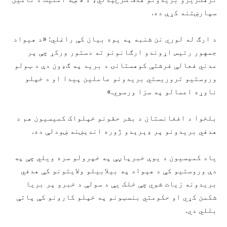
سپارښتنه کړې ده.
د ارګ له لوري نن شنبه په یوه بیان کې راغلي: «د هیواد
جمهور رئیس اړوندو ارګانونو ته دستور ورکړ چې پر
مدني فعالې فرشتې کوهستانۍ د برید په ګډون دې د ټولو
وروستیو تروریستي بریدونو عاملین پیدا او د خپلو
ناوړه اعمالو په سزا ورسوي.»
بلخوا د افغانستان د بشر حقونو خپلواک کمیسیون هم د
هدفي بریدونو پر ډېرېدو ژوره اندېښنه ښودلې ده.
یاد کمېسیون د یوې خبرپاڼې په خپرولو سره ویلي چې په
دې وروستیو کې د هېواد په بیلابیلو ولایتونو کې هدفي
بریدونه زیات شوي چې خلک یې د سولې د خبرو پر بریا
شکمن کړي او حکومتي بنسټونو په خپلو کارونو کې پاتې
بللي دي.