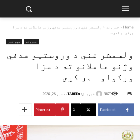
Home
خبرونه
ولسمشر غني د وروستیو هدفي وژنو عاملانو ته د سزا
ورکولو امر...
خبرونه
مهم خبر
ولسمشر غني د وروستیو هدفي
وژنو عاملانو ته د سزا
ورکولو امر کړی
خبریال:
TAREEn
1
3879
دسمبر 26, 2020
Pinterest
X
Facebook