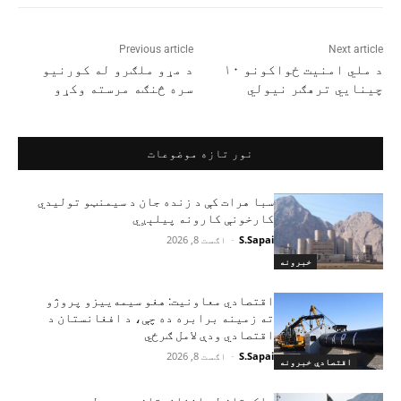
Previous article
Next article
د ملي امنیت ځواکونو ۱۰
د مړو ملګرو له کورنیو
چینايي ترهګر نیولي
سره څنګه مرسته وکړو
نور تازه موضوعات
سبا هرات کې د زنده جان د سیمنټو تولیدي
کارخونې کارونه پیلېږي
S.Sapai
-
اګست 8, 2026
خبرونه
اقتصادي معاونیت: هغو سیمه‌ییزو پروژو
ته زمینه برابره ده چې، د افغانستان د
اقتصادي ودې لامل ګرځي
S.Sapai
-
اګست 8, 2026
اقتصادي خبرونه