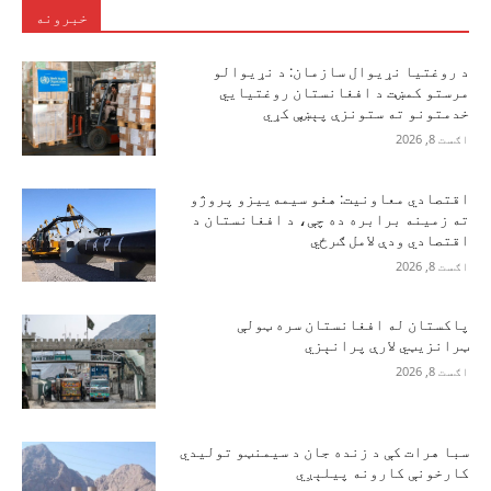
خبرونه
د روغتیا نړیوال سازمان: د نړیوالو
مرستو کمښت د افغانستان روغتیايي
خدمتونو ته ستونزې پېښې کړي
اګست 8, 2026
اقتصادي معاونیت: هغو سیمه‌ییزو پروژو
ته زمینه برابره ده چې، د افغانستان د
اقتصادي ودې لامل ګرځي
اګست 8, 2026
پاکستان له افغانستان سره ټولې
ټرانزیټي لارې پرانېزي
اګست 8, 2026
سبا هرات کې د زنده جان د سیمنټو تولیدي
کارخونې کارونه پیلېږي