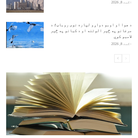
اګست 8, 2026
د هوا او اوبو دواړو لپاره نوی روباټ؛ د
مرغانو په څېر الوتنه او د کبانو په څېر
لامبو کوي
اګست 8, 2026