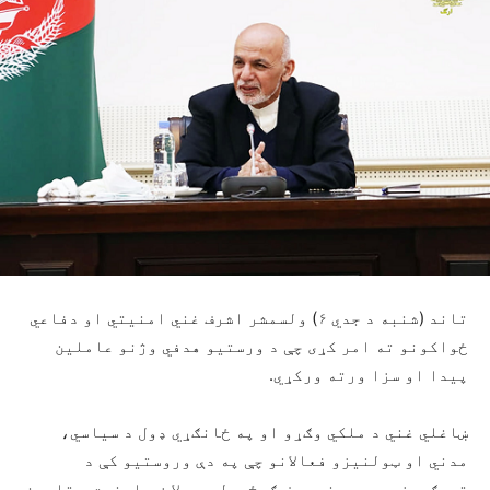
تاند (شنبه د جدي ۶) ولسمشر اشرف غني امنیتي او دفاعي
ځواکونو ته امر کړی چې د ورستیو هدفي وژنو عاملین
پیدا او سزا ورته ورکړي.
ښاغلي غني د ملکي وګړو او په ځانګړي ډول د سیاسي،
مدني او ټولنیزو فعالانو چې په دې وروستیو کې د
ترهګریزو بریدونو هدف ګرځېدلي، د لا ښه امنیت د تامین