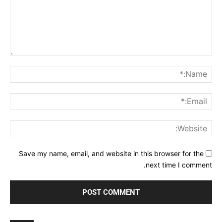
Comment:
me:*
ail:*
ite:
Save my name, email, and website in this browser for the
next time I comment.