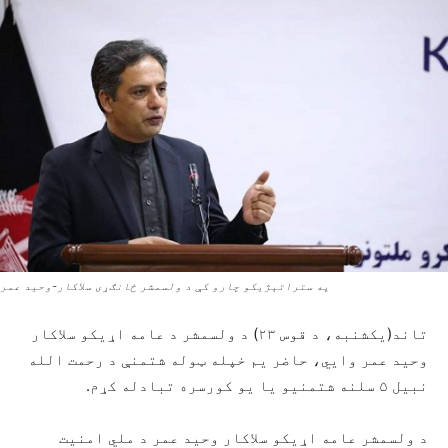
په ستراتېژیکو چارو کې د ولسمشر ځانګړی سلاکار-وحید عمر
تاند(یکشنبه، د قوس ۲۳) د ولسمشر د عامه اړیکو سلاکار
وحید عمر وایي، حاضر یم خپله ټوله شتمنې د رحمت الله
نبیل ۵ سلنه شتمنیو یا یو کورسره تبادله کړم.
د ولسمشر عامه اړیکو سلاکار وحید عمر د ملي امنیت