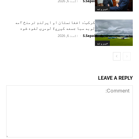
S.Sapai
-
اګست 6, 2026
خبرونه
کرکټ:د افغانستان او ایرلنډ ترمنځ ۲مه
لوبه سبا جمعه کېږي؛ لومړۍ لغوه شوه
S.Sapai
-
اګست 6, 2026
خبرونه
LEAVE A REPLY