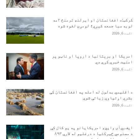
کرکټ:د افغانستان او ایرلنډ ترمنځ ۲مه
لوبه سبا جمعه کېږي؛ لومړۍ لغوه شوه
اګست 6, 2026
امریکا او برېتانیا د اروپا او ناټو پر
امنیت خبرې کړې دي
اګست 6, 2026
د اقلیمي بدلون له امله په افغانستان کې
بشري اړتیاوې زیاتې شوې
اګست 6, 2026
ایف‌بي‌آی وايي، امریکایانو په یو کال کې
د مصنوعي ځیرکتیا د درغلیو له لارې ۸۹۳