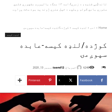
تاند (سې شنبه، د زمري/ اسد ۱۳ مه) د بالیووډ مشهورې فلمي
ستورې یامي ګوتم ویلي، د خپل هنري ژوند په یوه سخت پړاو...