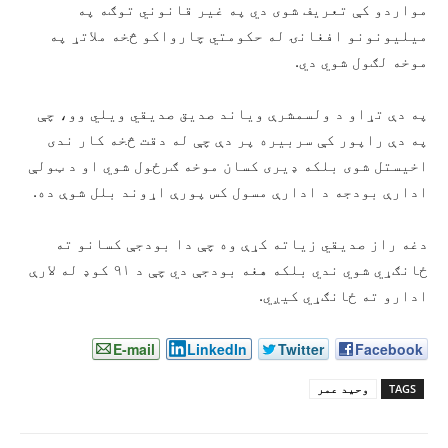
مواردو کې تعریف شوی دي په غیر قانوني توګه په
میلیونونو افغانۍ له حکومتي چارواکو څخه ملاتړ په
موخه لګول شوي دي.
په دې تړاو د ولسمشرې ویاند صدیق صدیقي ویلي وو، چې
په دې راپور کې سربیره پر دې چې له دقت څخه کار ندی
اخیستل شوی بلکه ډیری کسان موخه ګرځول شوي او د ټولې
ادارې بودجه د ادارې مسول کس پورې اړوند بلل شوې ده.
دغه راز صدیقي زیاته کړې وه چې دا بودجې کسانو ته
ځانګړي شوي ندي بلکه هغه بودجې دي چې د ۹۱ کوډ له لارې
ادارو ته ځانګړي کیږي.
E-mail
LinkedIn
Twitter
Facebook
TAGS
وحید عمر