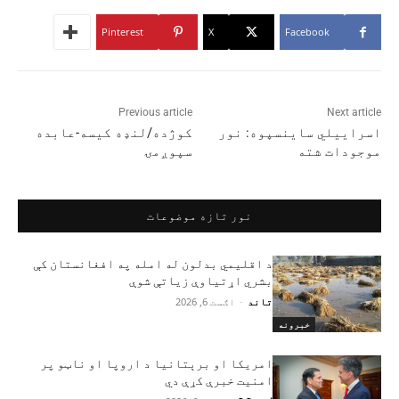
Pinterest
X
Facebook
Previous article
Next article
اسراییلي ساینسپوه: نور
کوژده/لنډه کیسه-عابده
موجودات شته
سپوږمۍ
نور تازه موضوعات
د اقلیمي بدلون له امله په افغانستان کې
بشري اړتیاوې زیاتې شوې
تاند
-
اګست 6, 2026
خبرونه
امریکا او برېتانیا د اروپا او ناټو پر
امنیت خبرې کړې دي