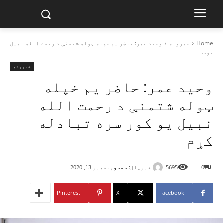
Home
خبرونه
وحید عمر: حاضر یم خپله ټوله شتمنې د رحمت الله نبیل
یو...
خبرونه
وحید عمر: حاضر یم خپله
ټوله شتمنې د رحمت الله
نبیل یو کور سره تبادله
کړم
خبریال:
سمسور
0
5695
دسمبر 13, 2020
Pinterest
X
Facebook