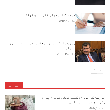
کيسه ګۍ| ليکوال:فضل الحق تپاند
مارچ 4, 2019
ویر ځپلي کندهار ته/ څېړندوی عبدالغفور
لېوال
مارچ 15, 2015
خبرونه
په چین کې یوه ۲۰ کلنه نجلۍ له ۱۸م پوړه
ولوېده خو ژوندۍ پاتې شوه
اګست 6, 2026