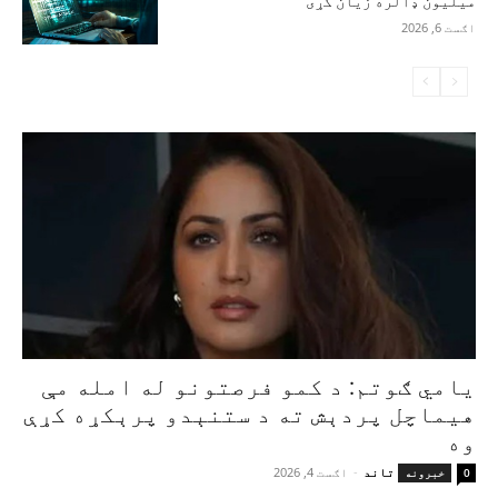
میلیون ډالره زیان کړی
اګست 6, 2026
یامي ګوتم: د کمو فرصتونو له امله مې
هیماچل پردېش ته د ستنېدو پرېکړه کړې
وه
تاند
-
اګست 4, 2026
0
خبرونه