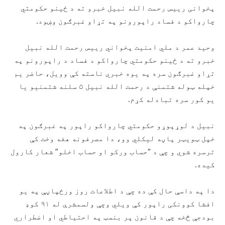
پخوانی رييس رحمت الله نبیل خبرو ته د ځینو حکومتي
چارواکو د فساد راپورونو په تړاو غبرګون وښود.
وحید عمر د ملي امنیت پخواني رییس رحمت الله نبیل
خبرو ته د ځینو حکومتي چارواکو د فساد د راپورونو په
تړاو غبرګون سره په یوه خبري ناسته کې وویل، حاضر یم
خپله ټوله شتمنې د رحمت الله نبیل ۵ سلنه شتمنیو یا
یو کور سره تبادله کړم.
نبیل د لوړپوړو حکومتي چارواکو راپور په غبرګون په
خپل ټویټر پاڼه لیکلي وو، دا مصرفونه هغه وخت کې
ترسره شوي و چې د “حساب ورکو او حساب اخلو” شعار کارول
کیده.
دا په داسې حال کې ده چې د اطلاعات روز ورځپاڼې په یو
افشا کوونکی راپور کې ویلي وچې ولسمشرې له ۹۱ کوډ
بودجې څخه چې د قانون پر بنسټ په احتیاطي او اضطراري