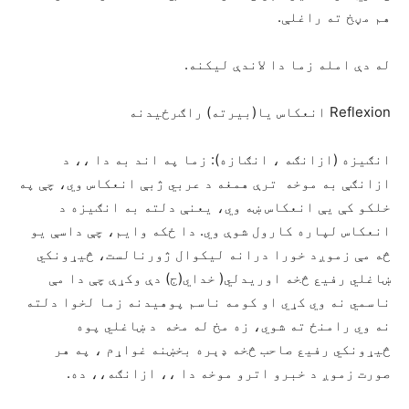
هم مڼخ ته راغلې.
له دې امله زما دا لاندې لیکنه.
Reflexion انعکاس یا(بیرته) راګرځیدنه
انګیزه (ازانګه ، انګازه): زما په اند به دا ،، د
ازانګې به موخه ترې همغه د عربي ژبې انعکاس وي، چې په
خلکو کې يې انعکاس ښه وي، یعنې دلته به انګیزه د
انعکاس لپاره کارول شوې وي. دا ځکه وایم، چې داسې یو
څه مې زموږد خورا درانه لیکوال ژورنالست، څیړونکي
ښاغلي رفیع څخه اوریدلي( خداي(ج) دې وکړې چې دا مې
ناسمي نه وي کړي او کومه ناسم پوهیدنه زما لخوا دلته
نه وي رامنځ ته شوي، زه مخ له مخه د ښاغلي پوه
څیړونکي رفیع صاحب څخه ډېره بخښنه غواړم ، په هر
صورت زموږ د خبرو اترو موخه دا ،، ازانګه،، ده.