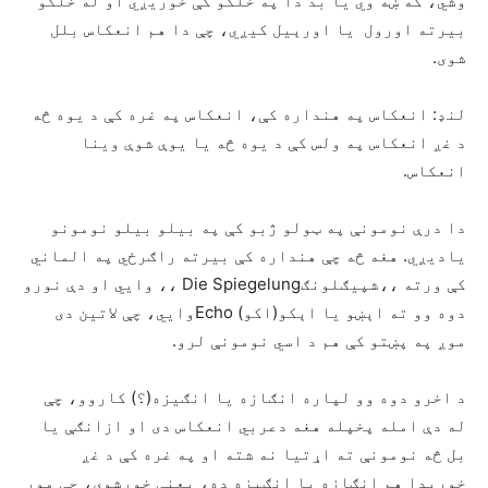
وشي، که ښه وي یا بد دا په خلکو کې خوریږي او له خلکو
بیرته اورول یا اورېیل کیږي، چې دا هم انعکاس بلل
شوی.
لنډ: انعکاس په هنداره کې، انعکاس په غره کې د یوه څه
د غږ انعکاس په ولس کې د یوه څه یا یوې شوې وینا
انعکاس.
دا درې نومونې په ټولو ژبو کې په بیلو بیلو نومونو
یادیږي. هغه څه چې هنداره کې بیرته راګرځي په الماني
کې ورته ،،شپیګلونګDie Spiegelung ،، وایي او دې نورو
دوه وو ته اېښو یا اېکو(اکو) Echoوایي، چې لاتین دی
موږ په پښتو کې هم د اسي نومونې لرو.
د اخرو دوه وو لپاره انګازه یا انګیزه(؟) کاروو، چې
له دې امله پخپله هغه دعربي انعکاس دی او ازانګې یا
بل څه نومونې ته اړتیا نه شته او په غره کې د غږ
خوریدا هم انګازه یا انګیزه ده، یعنې خورشوی، چې موږ