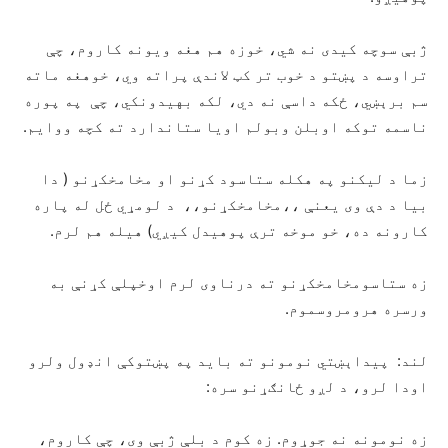
ژبې سوچه کیدی نه شي، خوزه هم هغه ویونه کاروم، چې
تراوسه د پښتو د خوب تر کټ لاندې پراته وي، خوهغه ماته
سم برېښي، ځکه داسې نه دي، لکه بهیدونکي، چې په پوره
ناسمه توکه اوبلن وبولم اویا ستاندارد ته کچه ووایم.
زما د لیکنو په هکله ستاسود کړنو او مخامخکړنو ( دا
بیا د دې وی یعنې ،،مخامخکړنو،، د لومړي ځل له پاره
کارونه ده، خو موخه ترې پوهیدل کیږي) هیله هم لرم.
زه ستاسومخامخکړنو ته درناوی لرم اوخپلې کړنې به
ورسره هرومروسموم.
لند:
پیداېښتي نومونو ته باید په پښتوکې انډول ولرو
اودا لرو، د لږو ځانګړنو سره:
زه نومونه نه جوړوم. زه کوم د بلې ژبې وی، چې کاروم،