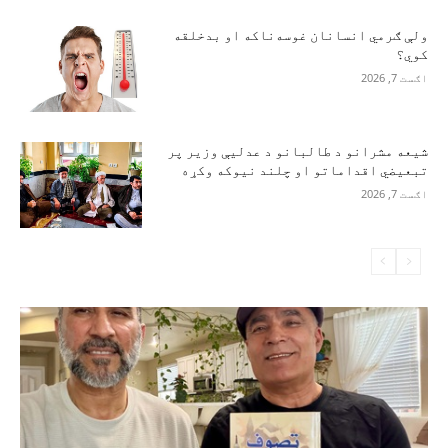
ولې ګرمي انسانان غوسه‌ناکه او بدخلقه
کوي؟
اګست 7, 2026
شیعه مشرانو د طالبانو د عدلیې وزیر پر
تبعیضي اقداماتو او چلند نیوکه وکړه
اګست 7, 2026