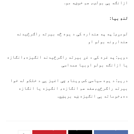
ازانګه یې بولۍ، هم خوښه مو.
لنډ بیا:
لومړی: په په هنداره کې د یوه څه بیرته راګرځیدنه
هندارونه بولو او
دویم: په غره کې د غږ بیرته راګرځیدنه انګیزه،انګازه
یا ازانګه بولو اوبیا همداسې
دریم: د یوه سیاسې کس وینا، چې اغیز یې د خلکو له خوا
بیرته راګرځي،هغه هم انګازه، انګیزه یا انګازه
ده،خوماته یې انګیزه ښه برېښي.