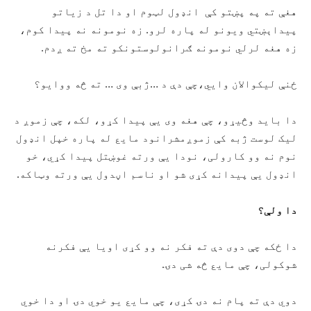
هغې ته په پښتو کې انډول لټوم او دا تل د زیاتو
پیداېښتي ویونو له پاره لرو. زه نومونه نه پیدا کوم،
زه هغه لرلي نومونه ګرانولوستونکو ته مخ ته ږدم.
ځنې لیکوالان وایي،چې دې د …ژبې وی … ته څه ووایو؟
دا باید وڅیړو، چې هغه وی یې پیدا کړو، لکه، چې زموږ د
لیک لوست ژبه کې زموږمشرانود مایع له پاره خپل انډول
نوم نه وو کارولی، نودا یې ورته غوښتل پیدا کړي، خو
انډول يې پیدانه کړی شو او ناسم اڼدول یې ورته وټاکه.
دا ولې؟
دا ځکه چې دوی دې ته فکر نه وو کړی اویا یې فکرنه
شوکولی، چې مایع څه شی دۍ.
دوي دې ته پام نه دۍ کړی، چې مایع یو خوي دۍ او دا خوي