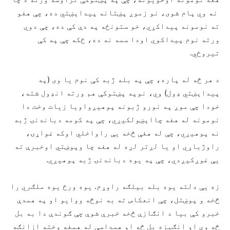
نه وي پام شوی، نو زموږ پښتانه پیداېښتي ده، چې هغو
ته نومونه پیداکړي، خو ستونځه په دې کې ده، چې دوي
ورته نوم پیداکوي اودا سمه نه ده، ځکه چې په کې
تیروځي.
د هر څه له پاره، چې په بله ژبه کې نوم یا وی (په
پیداېښتي ډول) وي، نوپه پښتوکې هم ورته انډول شته،
خودا چې موږ په نورو ژبونه پوهیږواویا زیات وخت دا
نومونه له هغه چااېښولکیږي، چې په کومه دباندنۍ ژبه
نه پوهیږي، چې له هغې څخه یې راواخلي اوکه غواړۍ،
راوژباړي او یا لږتر لږه له هغه چا وپوښتي اوخبرې ته
یې غوږکیږدي، چې په یوه دباندنۍ ژبه پوهیږي.
زه یې دلته یوه بله بیلګه راوړم. یوه ورځ یوه ملګري را
څخه و پوښتل، چې انعکاس ته به نوڅه ووایو او په همدې
خبرو کې بیا د انګازې څخه خبرې شوې چې ګوندې دا به بل
څه وي او انګیزه بل څه او همداسې له همغه وخته ازانګه