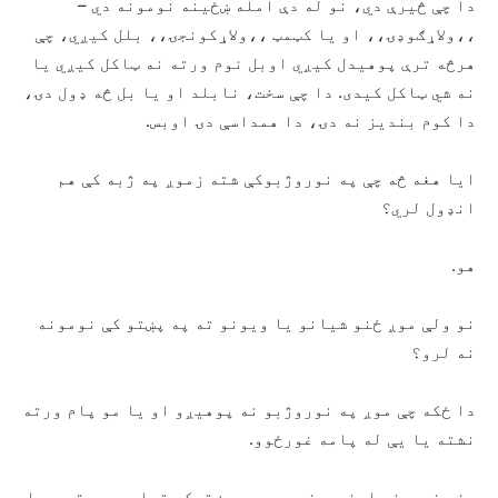
دا چې څیرې دي، نو له دې امله ښځینه نومونه دي –
،،ولاړګوډۍ،، او یا کټمټ ،،ولاړکونجۍ،، بلل کیږي، چې
هرڅه ترې پوهیدل کیږي اوبل نوم ورته نه ټاکل کیږي یا
نه شي ټاکل کیدی. دا چې سخت، نابلد او یا بل څه ډول دۍ،
دا کوم بندیز نه دۍ، دا همداسې دۍ اوبس.
ایا هغه څه چې په نوروژبوکې شته زموږ په ژبه کې هم
انډول لري؟
هو.
نو ولې موږ ځنو شیانو یا ویونو ته په پښتو کې نومونه
نه لرو؟
دا ځکه چې موږ په نوروژبو نه پوهیږو او یا مو پام ورته
نشته یا یې له پامه غورځوو.
هغه نومونه اوخویونه، چې په پښتوکې تراوسه ورته د چا