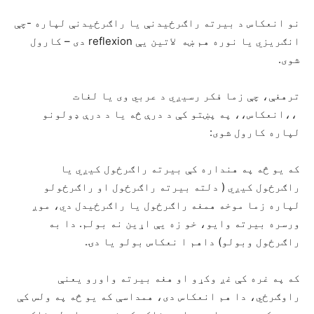
نو انعکاس د بیرته راګرځیدنې یا راګرځیدنې لپاره -چې
انګریزي یا نوره هم ښه لاتین یې reflexion دی – کارول
شوی.
ترهغې، چې زما فکر رسیږي د عربي وی یا لغات
،،انعکاس،، په پښتو کې د درې څه یا د درې ډولونو
لپاره کارول شوی:
که یو څه په هنداره کې بیرته راګرځول کیږي یا
راګرځول کیږي ( دلته بیرته راګرځول او راګرځولو
لپاره زما موخه همغه راګرځول یا راګرځیدل دي، موږ
ورسره بیرته وایو، خو زه یې اړین نه بولم. دا به
راګرځول وبولو) داهم ا نعکاس بولو یا دۍ.
که په غره کې غږ وکړو او هغه بیرته واورو یعنې
راوګرځي، دا هم انعکاس دی، همداسې که یو څه په ولس کې