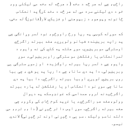
راځۍ، چې له هر څه د مخه ( د هرڅه له مخه مې لیکلی وو،
خو د دې لیکنې سره مې له هر څه د مخه کړ) په انعکاس
ځانونه وپوهو، د زبپوهنې او فزیکي لار(قانون) له مخې.
که موږله کوټې په رڼا ورځ راووځو، نود لمر وړانګې چې
په راڼه برېښنده شیانو ولویږي، هغه بیرته راګرځي
اوسترګې موبرېښوي. موږ هلته په کلي کې نه وایو، د
لمرانعکاس یا رفلکشن مو سترګې راوبرېښولې، موږ
وایو، چې د لمر رڼا بیرته راوګزیده او زموږ سترګې یې
وبرېښولې. دا په دې مانا، چې دا رڼا په یو شي ، چې بیا
روڼ برېښي لویږي اوبیا بیرته راګرځي. دا بیا په دې
مانا چې موږ نو د انعکاس او یا رفلکشن له پاره بیرته
راګرځیدنه لرو، همداسې که غونډوسکه په دیوال
وولو،هغه هم راګرځي، یا غږپه کوم ځای کې وکړو، چې
هغه بیرته راګرځي. موږ اوس دا تر څيړنې ( دا ،، تر،، مې
دلته ناسم ولیکه . سم یې د څيړنې اونه تر څيړنې) لاندې
نیسو.