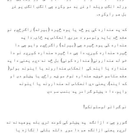
ورته انګۍ ویله او غږ به مو وکړ، چې انګۍ انګۍ یو غږ
بل هم راوکړه.
که په هنداره کې یو څه یا یوه څیره (بیرته) راګرځي، نو
هغه څه باید ونومو، د عربي انعکاس په ځای. دا په
هنداره کې یوه څیره چې (بیرته) راګرځي، وایو چې دا
څیره هنداره کیږي. دا چې دا څیره هنداره کیږي، نو دا
خو له هندارونې( هنداره کونې) بل څه نه دي، یعنې دا په
هنداره یا اینه کې انعکاس هندارونه یا اینونه بولو(
هغه ستاسو خوښه هنداره نوم مو ښه راځي یا پښتو دی او
که اینه). یعنې دې انعکاس ته هندارونه یا اینونه
وایو. دا د پښتو ګرامر په بنسټ سم دۍ
نو ګرانو لوستونکو!
ګورو چې د ازانګه په پښتو کې کومه ترې بله پوهیدنه نه
لري، یعنې ازانګه هم دا موږ دلته بللې ا نګازه یا