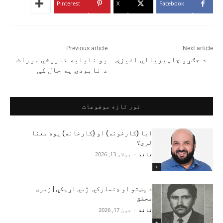
Pinterest
X
Facebook
Previous article
Next article
د جګړو چاپیریالي اغیزې
یو نایابه تاریخي میراث
د نابودۍ په حال کې
نور تازه موضوعات
ایا (کارخونه) او (کارخانه) یوه معنا
لري؟
تاند
-
جولای 13, 2026
+
د پښتو او ډنمارکي ژبي اړیکي | زمری
محقق
تاند
-
جون 17, 2026
+