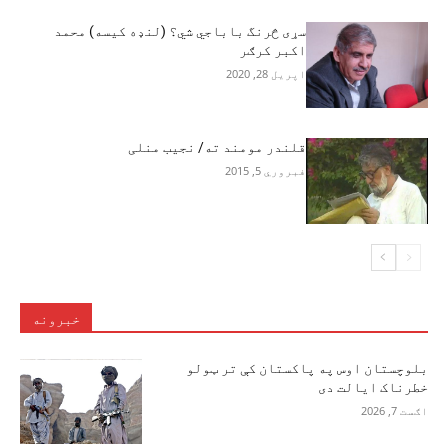
سړى څرنگ باباجي شي؟ (لنډه کیسه) محمد
اکبر کرګر
اپریل 28, 2020
قلندر مومند ته/ نجیب منلی
فبروري 5, 2015
خبرونه
بلوچستان اوس په پاکستان کې تر ټولو
خطرناک ایالت دی
اګست 7, 2026