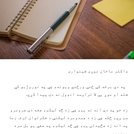
ډاکتر ماخان میږی شینواری
په دې برخه کې ځنې ورځني ویونه، چې په نوروژبو کې
شته او موږ یې لا تراوسه انډول نه دۍ پیدا کړي.
زه خو په دې اند نه یم، چې زه څه لیکم، هغه دې هرومرو
سم وي، ځکه چې زه د همدومره لیکنې د فکرتوان لرم. زما
په اند زه هڅیدلی یم، چې څه لیکم، په هغې یو بل سره
پوهیږو.