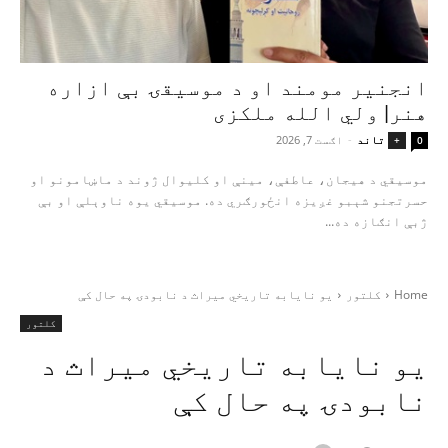
انجنیر مومند او د موسیقۍ بې‌ ازاره
هنر| ولي الله ملکزی
تاند
-
اګست 7, 2026
+
0
موسیقي د هیجان، عاطفې، مینې او کلیوال ژوند د ماښامونو او
حسرتجنو شېبو غږیزه انځورګري ده. موسیقي یوه ناوېلې او بې‌
ژبې انګازه ده...