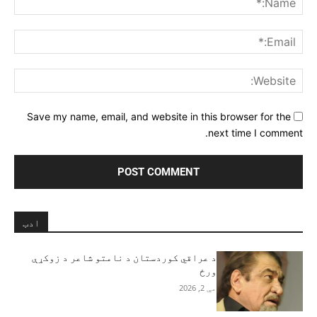
ail:*
ite:
Save my name, email, and website in this browser for the
next time I comment.
ادب
د عراقي کوردستان د نامتو شاعر د زوکړې
ورځ
مې 2, 2026