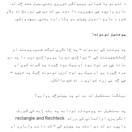
د تنونو یا شیانو یوټولګی جوړوي یعنې ټول هغه څه ته
مایع وایي، چې بهیږي، دا دۍ، بې له دې چې نورمخ ته ولاړ
شو، د مایع انډول پښتو مو وکاراوه یعنې بیهدونکي.
پوهنیز نومونه:
په پوهنه کې نومونه – په ځانګړې توګه شمیرپوهنه او
ځمککچپوهنه کې – یواځني دي یا یویواځني دي، دا په دې
مانا چې هر نوم یوه او ټیک یوه څیره په ګوته کوي او
هره څیره یو او ټیک یو نوم لري. نومونه څوک په خوښه –
چې څه یې زړه غواړي ـ نه شي ټالکل.
بیلګه: مستطیل ته به نو په پښتوڅه ووایو؟
په مستطیل نه پوهیدم، نودابه په بله ژبه کې ګورم.
انګرېزي اوالماني کې ورته rectangle and Rechteck
وایې، نو له دې امله په پښتو کې – که دا سم وژباړو او