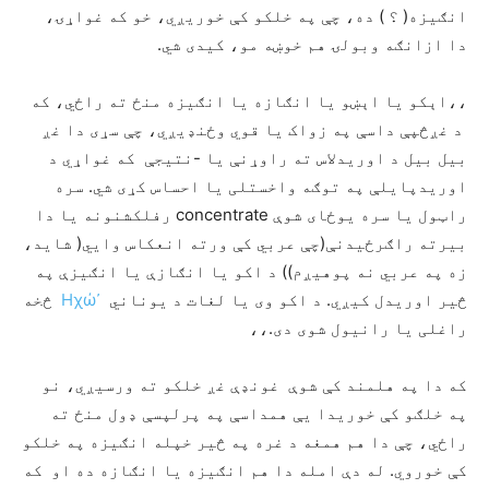
انګیزه( ؟ ) ده، چې په خلکو کې خوریږي، خو که غواړۍ،
دا ازانګه وبولۍ هم خوښه مو، کیدی شي.
،،اېکو یا اېښو یا انګازه یا انګیزه منځ ته راځي، که
د غږڅپې داسې په زواک یا قوي وځنډیږي، چې سړی دا غږ
بیل بیل د اوریدلاس ته راوړنې یا -نتیجې که غواړي د
اوریدپایلې په توګه واخستلی یا احساس کړی شي. سره
راټول یا سره یوځای شوې concentrate رفلکشنونه یا دا
بیرته راګرځیدنې(چې عربي کې ورته انعکاس وایي( شاید،
زه په عربي نه پوهیږم)) د اکو یا انګازې یا انګیزې په
څیر اوریدل کیږي. د اکو وی یا لغات د یوناني
᾿Ηχώ
څخه
راغلی یا رانیول شوی دی.،،
که دا په هلمند کې شوې غونډې غږ خلکو ته ورسیږي، نو
په خلګو کې خوریدا یې همداسې په پرلپسې ډول منځ ته
راځي، چې دا هم همغه د غره په څیر خپله انګیزه په خلکو
کې خوروي. له دې امله دا هم انګیزه یا انګازه ده او که