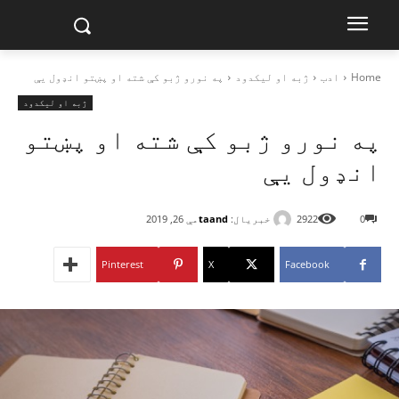
Home
ادب
ژبه او لیکدود
په نورو ژبو کې شته او پښتو انډول یې
ژبه او لیکدود
په نورو ژبو کې شته او پښتو
انډول یې
خبریال:
taand
0
2922
مې 26, 2019
Pinterest
X
Facebook