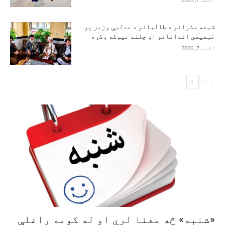
شیعه مشرانو د طالبانو د عدلیې وزیر پر
تبعیضي اقداماتو او چلند نیوکه وکړه
اګست 7, 2026
«شنبه» څه معنا لري او له کومه راغلې