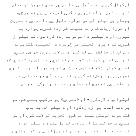
لیکوال کېږي نه. دلیل يې دا دی چې جدي تمرین او عملي
کار نه کوي او له تیورۍ د ګټې اخیستنې چل نه ورځي.
پوهان چې لیکوالي فن بولي، دلیل يې دا دی چې د تمرین
او خورا زیات کار په نتیجه کې زده کېږي. یوازې په
تیوري او د لیکلو د اصولو په زده کړه سړی نه لیکوال
کېږي. که د برق انجینر هر څومره د انجینرۍ کتابونه
ولولي او حافظه يې له تیورۍ مالامال وي؛ خو چې عملي
کار يې نه وي کړی او تجربه ونه لري، یوازې په تیوري څه
نه شي کولی. ځکه خو اوس هر ځای او په هره اداره د کاري
تجربې ډېره پوښتنه کېږي. نو لیکوالي هم همداسې در
واخله، چې تیوري او عملي برخه دواړه پکې اهم دي.
لیکوالي د «زدکړې» او «تجربې» یو ترکیب بللی شو. نو
پر دغه اساس یوازې زدکړه او د لیکوالۍ په باب
کتابونه لوستل بسنه نه کوي. تجربه تر لاسه کول او پر
عملي برخه تمرکز اړین دی. له بل پلوه د لیکوالۍ د
قواعدو، باریکیو او اصولو له پېژندنې پرته يوازې پر