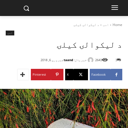
Home
ادب
د لیکوالۍ کیلۍ
ادب
د لیکوالۍ کیلۍ
خبریال:
taand
3
2643
فبروري 6, 2018
Pinterest
X
Facebook