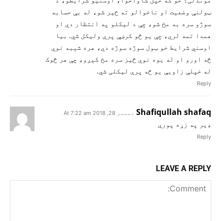
ټولنې وضعیت او ناخوالو ته ځير شو، له بې حسابه
سوژو سره به مخ شو، چې د لیکلو په انتظار دي او
همدا تمه لري، چې یو څو کرښې پرې ولیکل شي. بیا
اوسني شرایط خو ټول سوژه سوژه دي، هره شېبه نوي
څه اورو او له یوه نوي څیز سره مخ کېږو، چې هر څوک
له خپلې زاویې یو څه پرې لیکلی شي.
Reply
Shafiqullah shafaq
دسمبر 28, 2018 At 7:22 am
ډير په زړه پورې
Reply
LEAVE A REPLY