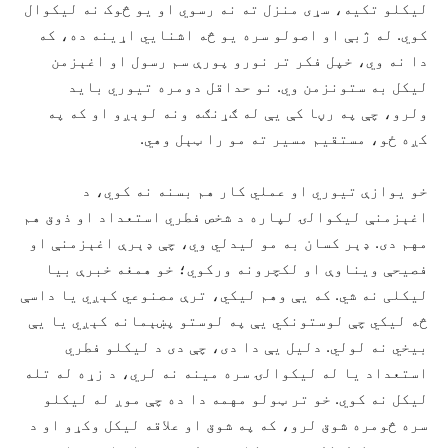
لیکلو تکیه، سړی منزل ته نه رسوي او یو څوک نه لیکوال
کوي. له ژبې او اصولو سره یو څه اشنايي اړینه ده، که
دا نه وي، خپل فکر تر نورو پورې سم رسول او اغېزمن
لیکل به ستونزمن وي. نو حداقل دومره تیوري باید
ولرو، چې په رڼا کې يې له ګړنګه ونه لوېږو او که په
کږه ځو، مستقیم مسیر ته مو را ټېل وهي.
خو یوازې تیوري او عملي کار هم بسنه نه کوي، د
اغېزمنې لیکوالۍ لپاره د شخص فطري استعداد او ذوق هم
مهم دی. ډېر کسان به مو لیدلي وي، چې ډېرې اغېزمنې او
فصیحې ویناوې او لکچرونه ورکوي؛ خو همغه خبرې بیا
لیکلی نه شي. که يې وهم لیکي، ترې مصنوعي کېږي یا داسې
څه لیکي چې لوستونکي يې په لوستو پښېمانه کېږي یا يې
بیخي نه لولي. دلیل يې دا دی، چې دی د لیکلو فطري
استعداد یا له لیکوالۍ سره مینه نه لري، د زړه له تله
لیکل نه کوي. خو تر ټولو مهمه دا ده چې موږ له لیکلو
سره څومره شوق لرو، که په شوق او علاقه لیکل وکړو او د