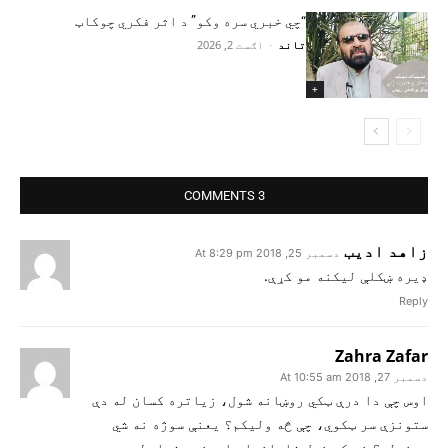
“چي خبري سره وکو” د اثر فکري چوکاټ
تاند
-
اګست 2, 2026
+
3 COMMENTS
زاهد ادیب
دسمبر 25, 2018 At 8:29 pm
ډیره ښکلې لیکنه مو کړې.
Reply
Zahra Zafar
دسمبر 27, 2018 At 10:55 am
اوس چې دا درې ټکي روښانه شول، زیاتره کسان له دې
ستونزې سر ټکوي، چې څه ولیکم؟ یعنې سوژه نه شي
موندلی؟ خو که خپل شاواخوا، اوسنيو شرایطو، د