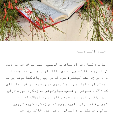
احسان الله ذهین
زیاتره کسان چې ادبیات يې لوستي، بیا هم څه چې په ذهن
کې لري، کاغذ ته يې نه شي انتقالولی یا يې شکایت دا
دی، چې څه نشم لیکلی؛ سره له دې چې زیات کتابونه يې هم
لوستي او د لیکلو پوره تیوري هم ورسره وي. خو لیکوالي
که ۲۰٪ د فنونو او قلمي مهارتونو په زدکړه پورې تړلې
وي، ۸۰٪ يې تمرین، زحمت، کار او په اصطلاح «عملي
تجربې» ته اړتیا لري. ډېری کسان زدکړه کوي، تیوري
لولي، حافظه يې د اصولو او قواعدو ځاله وي، خو