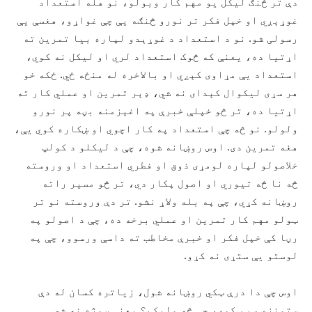
دې تر څنګ لیکل یو مهم کار وبولو، نو هله استعداد
غوړېږي او خپل فکر تر نورو څنګه يې چې غواړو، هغسې يې
رسولی شو. نو د استعداد د غوړېدو لپاره بیا تمرین ته
اړتیا ده، یعنې که څوک استعداد لري او لیکل نه کوي،
استعداد يې مړاوی کېږي او بالاخره له منځه ځي. ځکه خو
هر سړی لیکوال کېدای نه شي، ډېر تمرین او عملي کار ته
اړتیا ده، تر څو خپلې خبرې په اغېزمنه بڼه پر نورو
ولولو. نو څه چې استعداد په کار اچوي او ښکاره کوي يې،
هغه تمرین دی. اوس روښانه شوه، چې د لیکلو د کولپ
خلاصولو لپاره لومړی ذوق او فطري استعداد او وروسته
څه نا څه تیوري او اصول پکار دي، تر څو مسیر راته
روښانه کړي، چې په بله ولاړ نشو. تر دې وروسته نو تر
ټولو مهم کار تمرین او عملي برخه ده، چې د اصولو په
رڼا کې خپل فکر او خبرې مخاطب ته داسې ورسوو، چې په
لوستو يې ستړی نه کړو.
اوس چې دا درې ټکي روښانه شول، زیاتره کسان له دې
ستونزې سر ټکوي، چې څه ولیکم؟ یعنې سوژه نه شي