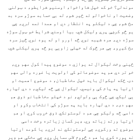
موندلی؟ خو که خپل شاواخوا، اوسنيو شرایطو، د ټولنې
وضعیت او ناخوالو ته ځير شو، له بې حسابه سوژو سره به
مخ شو، چې د لیکلو په انتظار دي او همدا تمه لري، چې
یو څو کرښې پرې ولیکل شي. بیا اوسني شرایط خو ټول سوژه
سوژه دي، هره شېبه نوي څه اورو او له یوه نوي څیز سره
مخ کېږو، چې هر څوک له خپلې زاویې یو څه پرې لیکلی شي.
ځينې وخت لیکوال ته یوازې د موضوع پيدا کول مهم وي،
خو تر دې هم په موضوعاتو کې اولویت یا غوره والی مهم
دی. ځکه لیکوال باید خپل مخاطبان، د موضوع اهمیت او
اړتیا په پام کې ونیسي. لیکوال چې څه لیکي، د دې لپاره
يې لیکي چې څوک يې ولولي، نو د خپلو مخاطبانو ذوق هم
مهم دی، د دې لپاره باید په سوژو کې انتخاب وکړو او
داسې څه ولیکو چې هم د لوستونکي ذوق خړوب کړي او هم
اړتیا ورته زیاته وي. ډېر کسان زیاتره وخت داسې
موضوع ته ورکوي، چې لوستونکي نه لري، یا کومه اړتیا
نه پوره کوي یا هم د څووم لاس مسایل وي، چې مخکې هم ډېر