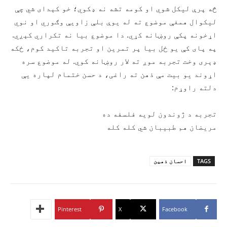
څه پرې لیکل شوي او کومه تشه نه ډکوي؛ خو کېدای شي چې
لیکوال همغې موضوع ته له یوې بلې زاويې وګوري او نوي
اړخونه پکې روښانه کړي. دا موضوع بیا نه تکراري کېږي.
په پای کې يو ځل بیا پر تمرین او تجربه تاکید کوم، ځکه
ډېری وخت تجربه موږ ته لار روښانه کوي. له موضوع سره
اړوند یو بیت مې ذهن ته راغی، د حسن ختمام لپاره يې
دلته راوړم:
تجربه د ژوندون لویه فلسفه ده
مریضان هم طبیبان شي کله کله
TAGS
احسان ذهین
Pinterest
X
Facebook