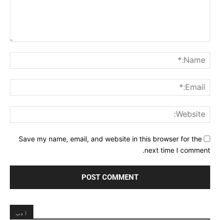
Comment:
me:*
ail:*
ite:
Save my name, email, and website in this browser for the
next time I comment.
ادب