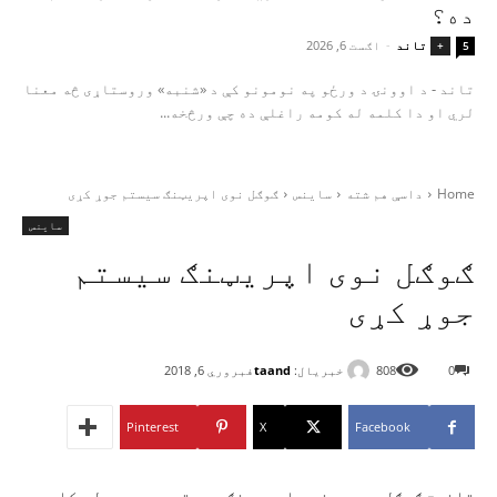
ده؟
تاند
-
اګست 6, 2026
+
5
تاند - د اوونۍ د ورځو په نومونو کې د «شنبه» وروستاړی څه معنا
لري او دا کلمه له کومه راغلې ده چې ورڅخه...