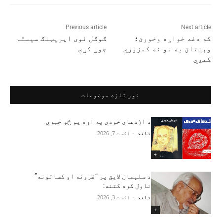
Previous article
Next article
که دغه خواړه وخورئ؛
ګوګل نوی اپریټنګ سیستم
وېښتان به مو نه کمزوري
جوړ کړی
کیږي
نور تازه موضوعات
د اژدهای خودي په اړه یو څو خبري
تاند
-
اګست 7, 2026
+
د سلېمان لایق پر “غرونه او کساتونه”
ناول کره کتنه:
تاند
-
اګست 3, 2026
+