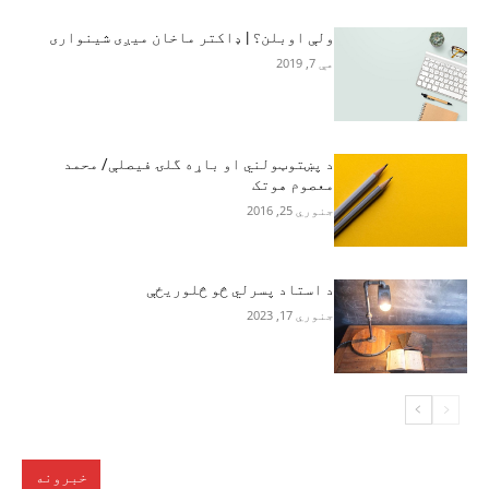
ولې اوبلن؟ | ډاکتر ماخان میږی شینواری
مې 7, 2019
د پښتوټولني او باړه گلۍ فیصلې/ محمد
معصوم هوتک
جنوري 25, 2016
د استاد پسرلي څو څلوریځې
جنوري 17, 2023
خبرونه