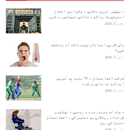
د پېښور لوړې محکمې د پخوانیو افغان
امنیتي چارواکو د ساتنې غوښتنې رد کړې
اګست 7, 2026
ولې ګرمي انسانان غوسه‌ناکه او بدخلقه
کوي؟
اګست 7, 2026
کرکټ: افغانستان د ۹۲ منډو په توپیر
آیرلنډ ته ماتې ورکړه
اګست 7, 2026
د هند له سمندر سره د روسیې د نښلېدو
طرحه؛ د رېللارې په دهلېز کې د افغانستان
احتمالي رول
اګست 7, 2026