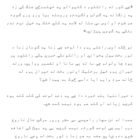
«چې کور ته راتللو، د کلیوالو په خپلمنځي جنګ کې زه
په زنګانه په ګولۍ ولګېدم، وروسته بیا ورو ورو ګوډه
هم شوم او اوس مې ستا له لاسه په کلي خلک په خپل نوم نه،
بلکې په ګوډې پېژني.»
نو ځکه اوس راغلی یم، دا لوحه چې زما په ګومان زما د
تور بخت ټول پخواني او راتلونکې خبرې پکې راغلي، پر
یوه چا ولولم چې ما ته يې مانا او تفسیر ووايي. ورته
حيران يم، خپل برخليک اوتور بخت ته حيران يم، له
ځانه سره وايم ايا داسې څوک به پيدا شي؟
د حیرانتیا بله خبره دا چې په دغه لوحه کې کله کله یوه
کرښه زیاته او کله هم یوه نیمه کمه شي.
همدا له نن سهار راهيسې مې مشر ورور مرګي حال ناروغ
دی، اوس چې لوحه ګورم، نیمه کرښه يې په بېخ کې اضافه
شوې ده، ښايي هغه به هم زما د تور بخت له وجې ناروغ