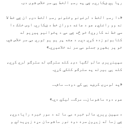
رپا يي ښکاري، چې په رسم الخط يې سر خلاص شوی دى.
«دا رسم الخط د لرغونو وختونو رسم الخط دی، ان چې خط لا
نه وو راغلي، هو د هاغه دوران خط د ښکاري. اوس خلک دا
سې خط نه کاروي؛ خو څه چې مې د پخوانیو پېړيو له
کتابونو زده کړي دي، د هغه پر یو یو توري مې سر خلاص شي.
خو پر بشپړو جملو مې سر نه خلاصېږي.»
سپينږيرى عالم لګیا دی، کله سترګۍ له سترګو لري کړي،
کله یې بیرته په سترګو کلکې کړي.
«په لومړۍ کرښه يې کې دوه… ماش…
هو، دوه ماشومان… مرګ… لیکي دي.»
د سپین ږيري عالم خبره مې ما ته د مور خبره رایادوي،
چې زما له زېږون سره دوه نور ماشومان مړه زېږېدلي و