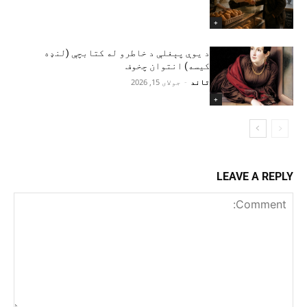
+
د یوې پېغلې د خاطرو له کتابچې (لنډه
کیسه) انتوان چخوف
تاند
-
جولای 15, 2026
+
LEAVE A REPLY