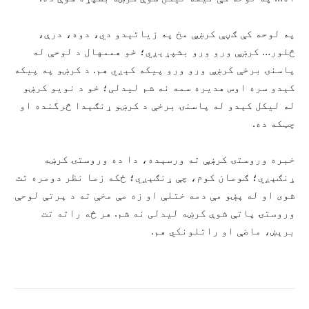
په لوحه کې ګڼې کرښې مخ په زیاتېدو دي، دوه، درې،
څلور… کرښې ورو ورو بشپړېږي؛ خو هممهال د لوحې له
پاسنۍ برخې کرښې ورو ورو پيکه کېږي هم. د کرښو په پيکه
کېدو سره اوس هدیره سمه نه شم لیدلی؛ خو د نویو کرښو
له لیکل کېدو له پاسنۍ برخې د کرښو ړنګېدا څرگنده او
چټکه ده.
خبره وروستۍ کرښې ته ورسېده، دا ده وروستۍ کرښه
ړنګېږي؛ ګومان کوم، چې ړنګېږي؛ ځکه زما نظر دومره تت
شوی او له پښو مې دمه ختلې او زه مې مخې ته د پرتې لوحې
وروستۍ پاتې شوې کرښه لیدلی نه شم. هر څه راته تت
برېښ، ماضې او راتلونکي هم.