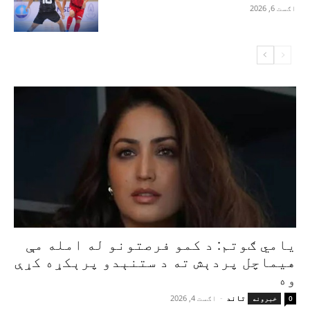
اګست 6, 2026
یامي ګوتم: د کمو فرصتونو له امله مې
هیماچل پردېش ته د ستنېدو پرېکړه کړې
وه
تاند
-
اګست 4, 2026
0
خبرونه