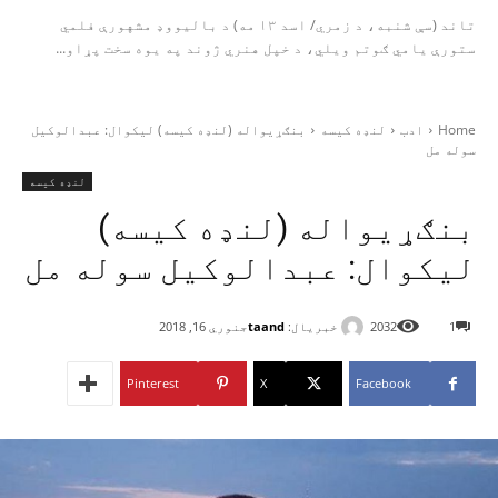
تاند (سې شنبه، د زمري/ اسد ۱۳ مه) د بالیووډ مشهورې فلمي
ستورې یامي ګوتم ویلي، د خپل هنري ژوند په یوه سخت پړاو...