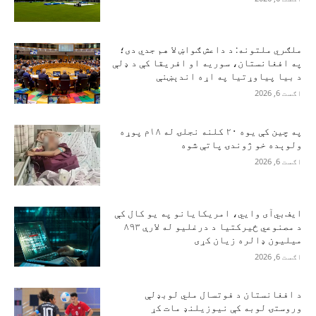
ملګري ملتونه: د داعش ګواښ لا هم جدي دی؛
په افغانستان، سوریه او افریقا کې د ډلې
د بیا پیاوړتیا په اړه اندېښنې
اګست 6, 2026
په چین کې یوه ۲۰ کلنه نجلۍ له ۱۸م پوړه
ولوېده خو ژوندۍ پاتې شوه
اګست 6, 2026
ایف‌بي‌آی وايي، امریکایانو په یو کال کې
د مصنوعي ځیرکتیا د درغلیو له لارې ۸۹۳
میلیون ډالره زیان کړی
اګست 6, 2026
د افغانستان د فوتسال ملي لوبډلې
وروستۍ لوبه کې نیوزیلنډ مات کړ