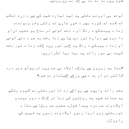
شوی وي، ما ته به يې څه نه وي ویلي.
لوحه مې اوونۍ مخکې په تپه تیاره شپه کې چې د زړه تنګۍ
له لاسه له کوره بهر د خوړ غاړې ته وتلی وم، ومونده.
زما د پوستکي د رنګ او د دغه لوحې تر منځ یو عجیب تړاو
دا دی، چې دواړه تور دي. ښايي زما بخت به هم د دغې لوحې
او زما د پوټکي د رنګ په څېر تور وي، ځکه زما د تور بخت
کيسه مې مور راته په بیا بیا تکراروي.
«ستا په زېږون چې پنځم اولاد مې هم وې، تر ټولو ډېر درد
ګاللی دی او به د ښې ورځې څښتنان نه شو.»
هغه راته وايي، چې یواځې زه تا توربختی نه ګڼم، بلکې
په هماغه شپه په روغتون کې زما تر څنګ د دوو میندو
اولادونه هم مړه پیدا شول، هغوی هم ویل: چې ستا د
توربختي زوی اروا زموږ اولادونه زموږ په خېټو کې
راووژل.