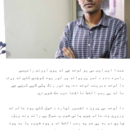
همدا اوس اوس مې یو لوحه چې له یوې اوونۍ راهيسې
راسره ده، د لمر پرېواته پر لور یوه کوچني کلي ته وړم.
دا لوحه ډبرینه لوحه ده. په تور رنګ پکې ګڼې کرښې چې
ما ته يې رسم الخط نااشنا دی، حک شوې دي.
دا لوحه مې پرون د تفسیر لپاره د خپل کلي یوه عالم ته
وروړې وه. عالم چوپ پاتې شوی و. هېڅ يې راته ونه ویل.
ښايي دی به یې هم په رسم الخط نه و پوه شوی، یا به پوه