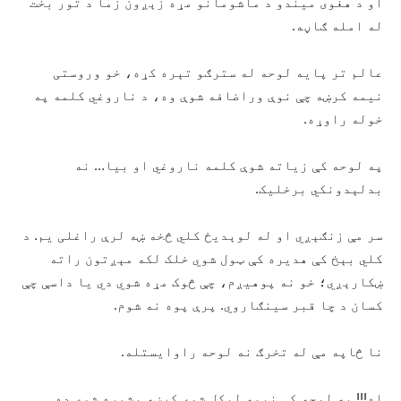
او د هغوی میندو د ماشومانو مړه زېږون زما د تور بخت
له امله ګاڼه.
عالم تر پایه لوحه له سترګو تېره کړه، خو وروستی
نیمه کرښه چې نوې وراضافه شوې وه، د ناروغي کلمه په
خوله راوړه.
په لوحه کې زياته شوې کلمه ناروغي او بيا… نه
بدلېدونکي برخليک.
سر مې زنګېږي او له لوېديځ کلي څخه ښه لرې راغلی یم. د
کلي بېخ کې هدیره کې ټول شوي خلک لکه مېږتون راته
ښکارېږي؛ خو نه پوهيږم، چې څوک مړه شوي دي يا داسې چې
کسان د چا قبر سينګاروي. پرې پوه نه شوم.
نا څاپه مې له تخرګ نه لوحه راوايستله.
اه!!! په لوحه کې نیمه لیکل شوې کرښه بشپړه شوې ده.