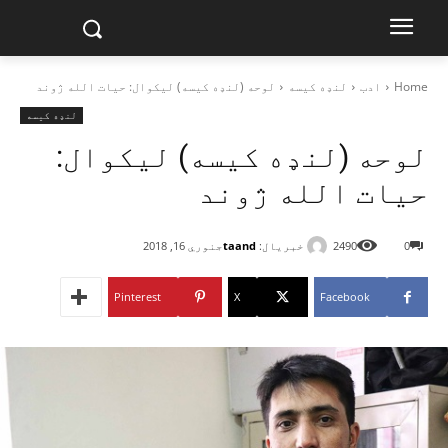
Home
ادب
لنډه کیسه
لوحه (لنډه کیسه) لیکوال: حیات الله ژوند
لنډه کیسه
لوحه (لنډه کیسه) لیکوال:
حیات الله ژوند
خبریال:
taand
0
2490
جنوري 16, 2018
Pinterest
X
Facebook