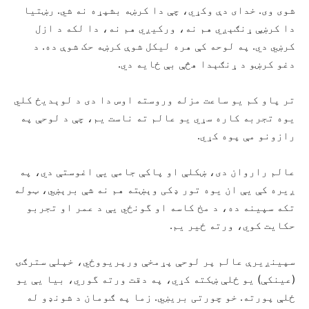
شوی وی. خداى دې وکړي، چې دا کرښه بشپړه نه شي. رښتیا
دا کرښې ړنګېږي هم نه، ورکيږي هم نه، دا لکه د ازل
کرښي دي. په لوحه کې هره لیکل شوې کرښه حک شوې ده. د
دغو کرښو د ړنګېدا هڅې بې ځایه دي.
تر پاو کم یو ساعت مزله وروسته اوس دا دى د لوېديځ کلي
یوه تجربه کاره سړي يو عالم ته ناست یم، چې د لوحې په
رازونو مې پوه کړي.
عالم راروان دی، ښکلې او پاکې جامې يې اغوستې دي، په
ږيره کې يې ان یوه تور ډکی وېښته هم نه شې برېښي، ټوله
تکه سپينه ده، د مخ کاسه او گونځي يې د عمر او تجربو
حکايت کوي، ورته ځیر يم.
سپينږيرې عالم پر لوحې پړمخې ورپريووځي، خپلې سترګۍ
(عینکې) یو ځلې ښکته کړي، په دقت ورته گوري، بيا يې یو
ځلې پورته. خو چورتی بريښي. زما په ګومان د شونډو له