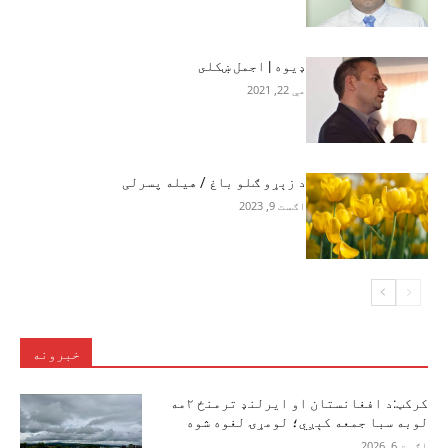
ډيوه | اجمل ښکلى
مې 22, 2021
د زېړو ګلو باغ / هیله پسرلی
اګست 9, 2023
خبرونه
کرکټ:د افغانستان او ایرلنډ ترمنځ ۲مه
لوبه سبا جمعه کېږي؛ لومړۍ لغوه شوه
اګست 6, 2026