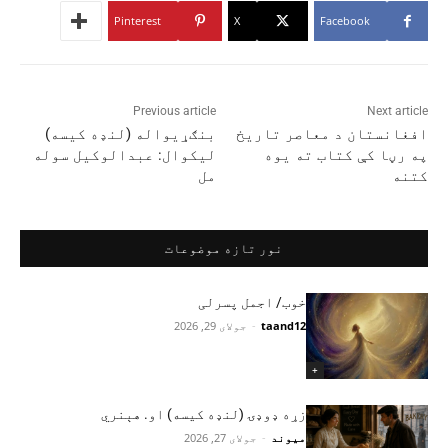
Pinterest
X
Facebook
Previous article
Next article
افغانستان د معاصر تاریخ
بنګړیواله (لنډه کیسه)
په رڼا کې کتاب ته یوه
لیکوال: عبدالوکیل سوله
کتنه
مل
نور تازه موضوعات
خوب/ اجمل پسرلی
taand12
-
جولای 29, 2026
+
زړه ډوډۍ (لنډه کیسه) او. هېنري
میوند
-
جولای 27, 2026