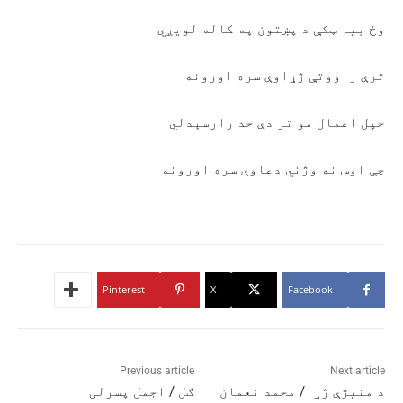
وخ بيا ټکې د پښتون په کاله لويږي
ترې راووتې ژړاوې سره اورونه
خپل اعمال مو تر دې حد رارسېدلي
چې اوس نه وژني دعاوې سره اورونه
Pinterest
X
Facebook
Previous article
Next article
د منیژې ژړا/ محمد نعمان
ګل / اجمل پسرلی