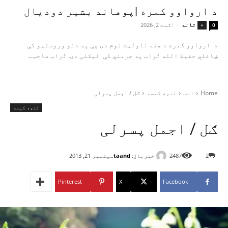
د ارواوو کمره |پوهاند بشیر دودیال
تاند
-
اګست 2, 2026
+
0
د ارواوو کمره د هغه ناولیت نوم دی چې په دغو وروستیو کې
ښاغلي حفیظ الله تُراب په جرمني کې لیکلی دی. تُراب صاحب...