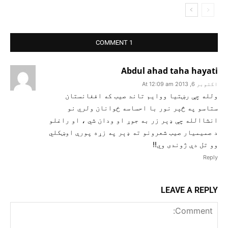
1 COMMENT
Abdul ahad taha hayati
اکتوبر 6, 2013 At 12:09 am
ولله چې رښتيا ووايم تاند صيب که افغانستان
ستاسو په څېر نور با احساسه ځوانان ولري نو
انشاالله چې ډېر زر به جوړ او ودان شي ، او راغلو
د صميميار صیب شعرونو ته ډېر په زړه پورې اوښکلي
وو تل دې ژوندی وي!!
Reply
LEAVE A REPLY