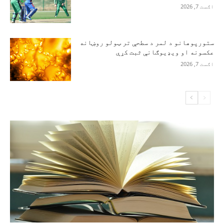
اګست 7, 2026
ستورپوهانو د لمر د سطحې تر ټولو روښانه
عکسونه او ویډیوګانې ثبت کړې
اګست 7, 2026