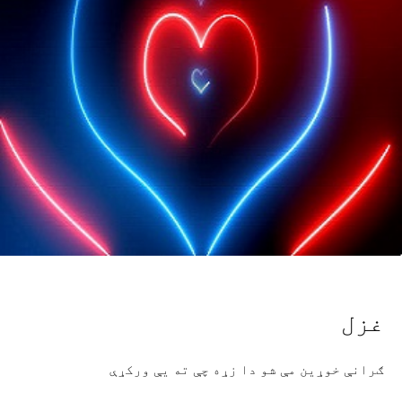
غزل
ګرانې خوړين مې شو دا زړه چې ته يې ورکړې