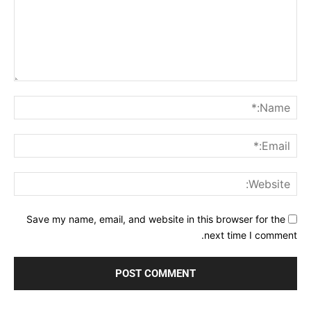
Comment:
me:*
ail:*
ite:
Save my name, email, and website in this browser for the
next time I comment.