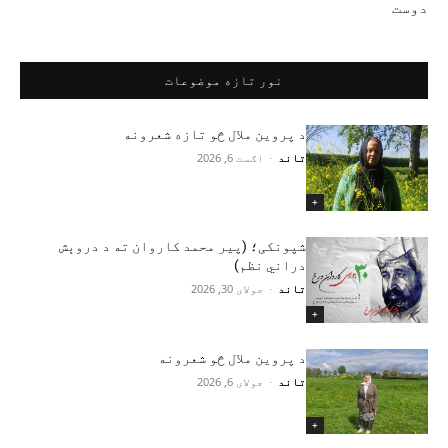
دوست
نور تازه موضوعات
د پروین ملال څو تازه شعرونه
تاند
-
اګست 6, 2026
+
شپونکی؛ (پير محمد کاروان ته د دروېش
دراني نظم)
تاند
-
جولای 30, 2026
+
د پروین ملال څو شعرونه
تاند
-
جولای 6, 2026
+