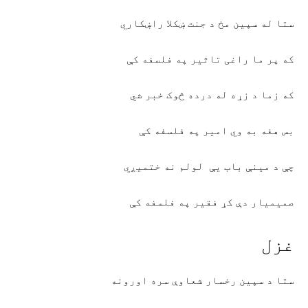
ستا له سپين مخ د جنت ښکلا راښکاري
که پر ما راغی تاثير په فلسفه کې
که زما د زړه له درده څوک خبر شي
بس هغه به وي امير په فلسفه کې
چې د مينې باب يې لولم نه ختميږي
صميميار دې کړ فقير په فلسفه کې
غزل
ستا د سپين رخسار شعاوې سره اورونه