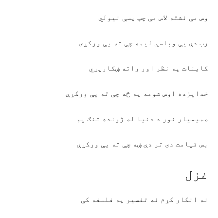
وس مې نشته لاس مې چپ پسې نيولي
رب دې يې وباسي ليمه چې ته يې ورکړی
کاينات په نظر اور راته ښکاريږي
خدايزده اوس شومه په څه چې ته يې ورکړې
صميميار نور د دنيا له ژونده تنګ يم
بس قيامت دی تر دې ښه چې ته يې ورکړې
غزل
نه انکار کړم نه تفسير په فلسفه کې