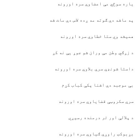
ياره سوځي مې اعضاوې سره اورونه
په ماشه دې ګوته مه ږده لاس دې مات شه
هميشه وي ستا خطاوې سره اورونه
د زړګي وطن مې وران شو جوړ يې نه کړ
داستا شونډې سرې بلاوې سره اورونه
بې موجبه دې اشنا پکې کباب کړم
سرې سکروټې قضاياوې سره اورونه
د پلالې اور تر درمنده رسيږي
بړبوکۍ راوړې ګياوې سره اورونه