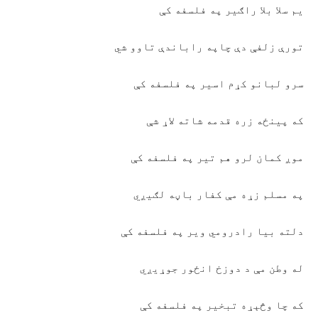
يم سلا بلا راګير په فلسفه کې
تورې زلفې دې چاپه راباندې تاوو شي
سرو لبانو کړم اسير په فلسفه کې
که پينځه زره قدمه شاته لاړ شې
موږ کمان لرو هم تير په فلسفه کې
په مسلم زړه مې کفار باڼه لګيږي
دلته بيا رادرومي وير په فلسفه کې
له وطن مې د دوزخ انځور جوړيږي
که چا وڅېړه تبخير په فلسفه کې