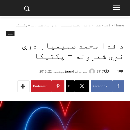
Home
ادب
شعر
د فدا محمد صميميار درې نوي شعرونه – پکتيکا
شعر
د فدا محمد صميميار درې
نوي شعرونه – پکتيکا
خبریال:
taand
1
2917
سپتمبر 22, 2013
Pinterest
X
Facebook