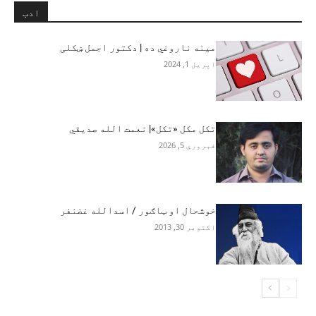
ادب
مينه ناروغي ده | دکتور اجمل ښکلی
اپریل 1, 2024
تکل مکل «تکل»| نعمت الله صدیقي
فبروري 5, 2026
خوشحال او ټاګور / اسدالله غضنفر
اکتوبر 30, 2013