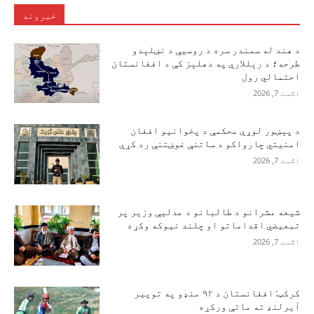
خبرونه
د هند له سمندر سره د روسیې د نښلېدو
طرحه؛ د رېللارې په دهلېز کې د افغانستان
احتمالي رول
اګست 7, 2026
د پېښور لوړې محکمې د پخوانیو افغان
امنیتي چارواکو د ساتنې غوښتنې رد کړې
اګست 7, 2026
شیعه مشرانو د طالبانو د عدلیې وزیر پر
تبعیضي اقداماتو او چلند نیوکه وکړه
اګست 7, 2026
کرکټ: افغانستان د ۹۲ منډو په توپیر
آیرلنډ ته ماتې ورکړه