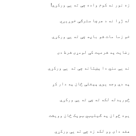
زه نور نه کوم واده چې ته يې ورکړې!
له ژړا نه د هرچا سترګې خوږيږي
خو زما مات شو باڼه چې ته يې ورکړې
رضايت په شرعيت کې لومړی شرط دی
نه يې مني دا پښتانه چې ته يې ورکړې
په دې وجه يوې پېغلې ځان په دار کړ
ځورېدله لکه ته چې ته يې ورکړې
يوه ځوان په ګيليټي ټوپک ځان وويشت
هغه دای وو لکه زه چې ته يې ورکړې