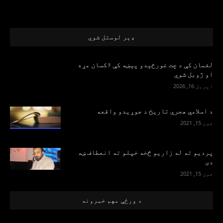
ډېر لوستل شوي
لغمان کې د چت غورځېدو پېښه کې ۶کسان مړه
او ژوبل شوي
اپریل 16, 2026
د اسلامي هجري تاریخ د جوړیدو واقعه
جون 15, 2021
پرديو ته له زاريو څخه خپلو ته انعطاف ښه
دی
جون 15, 2021
د ورځې مهم خبرونه