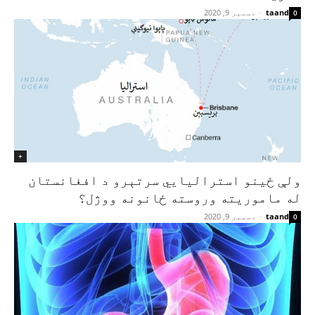
taand
-
دسمبر 9, 2020
0
+
ولې ځينو استرالیايي سرتېرو د افغانستان
له ماموریته وروسته ځانونه ووژل؟
taand
-
دسمبر 9, 2020
0