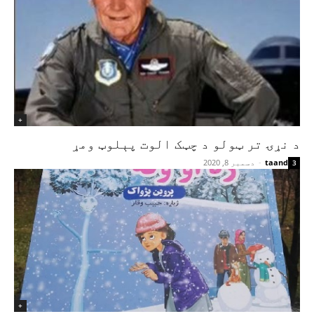
+
د نړۍ تر ټولو د چټک الوت پېلوټ ومړ
taand
-
دسمبر 8, 2020
3
+