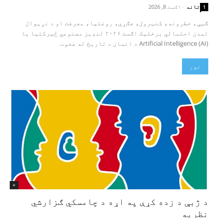
تاند
-
اګست 8, 2026
1
ګټې، خطرونه، کنټرول، جګړې، روغتیا، معرفت او د نړیوال
تمدن احتمالي برخلیک اګست ۲۰۲۶ لنډیز مصنوعي ځیرکتیا یا
Artificial Intelligence (AI) د انسان د تاریخ له هغو...
نور
+
د ژبې د زده کړې په اړه د چامسکي ګزارشي
نظریه