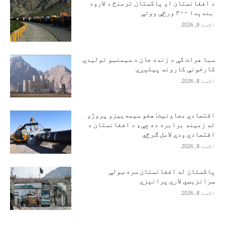
د افغانستان او پاکستان ترمنځ د لارود
بندېدا ۳۰۰ ورځې ووتې
اګست 8, 2026
سبا هرات کې د زنده جان د سیمنټو تولیدي
کارخونې کارونه پیلېږي
اګست 8, 2026
اقتصادي معاونیت: هغو سیمه‌ییزو پروژو
ته زمینه برابره ده چې، د افغانستان د
اقتصادي ودې لامل ګرځي
اګست 8, 2026
پاکستان له افغانستان سره ټولې
ټرانزیټي لارې پرانېزي
اګست 8, 2026