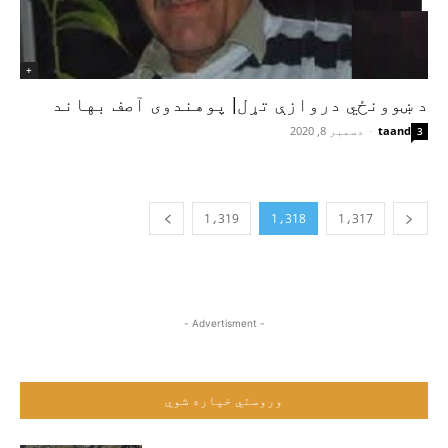
+
د ښوونځي دروازې تړل| پوهندوی آصف بهاند
taand
-
دسمبر 8, 2020
3
1،319
1،318
1،317
- Advertisment -
وروستي خپاره شوي