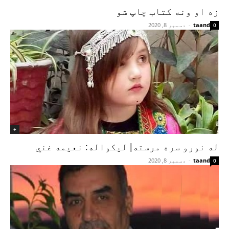
زه او ونه کتاب چاپ شو
taand
-
دسمبر 8, 2020
0
+
له نورو سره مرسته| لیکواله: نعیمه غني
taand
-
دسمبر 8, 2020
0