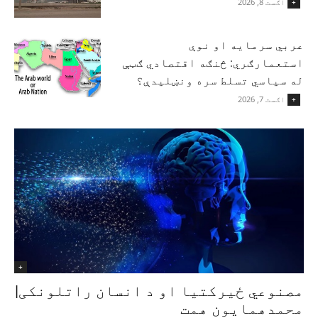
اګست 8, 2026
+
عربي سرمایه او نوې
استعمارګري: څنګه اقتصادي ګټې
له سیاسي تسلط سره ونښلیدې؟
اګست 7, 2026
+
+
مصنوعي ځیرکتیا او د انسان راتلونکی|
محمدهمایون همت