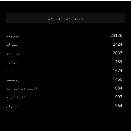
ډېرې کتل شوې برخې
23126
خبرونه
2424
مقالې
2037
ټولنیز
1739
سپورت
1674
ادب
1460
روغتیا
1084
اقتصادي خبرونه
997
لنډه کیسه
964
ساینس