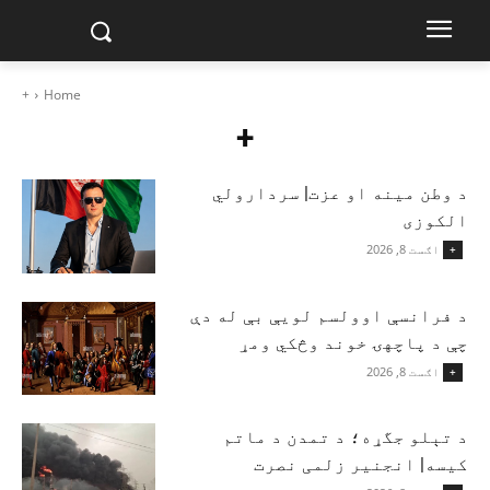
+
Home
+
د وطن مینه او عزت| سردارولي
الکوزی
اګست 8, 2026
+
د فرانسې اوولسم لویې بې له دې
چې د پاچهۍ خوند وڅکي ومړ
اګست 8, 2026
+
د تېلو جگړه؛ د تمدن د ماتم
کیسه| انجنیر زلمی نصرت