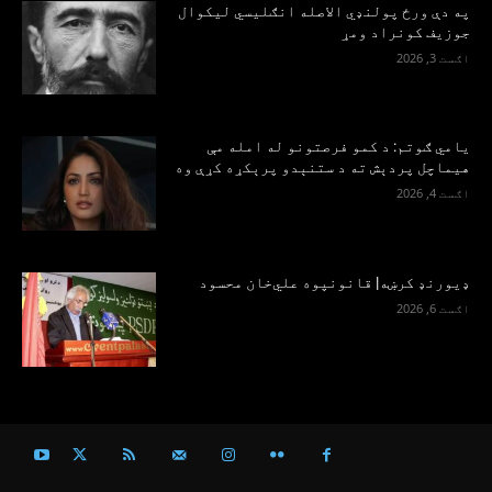
په دې ورځ پولنډي الاصله انګلیسي لیکوال
جوزیف کونراد ومړ
اګست 3, 2026
یامي ګوتم: د کمو فرصتونو له امله مې
هیماچل پردېش ته د ستنېدو پرېکړه کړې وه
اګست 4, 2026
ډیورنډ کرښه| قانونپوه علي‌خان محسود
اګست 6, 2026