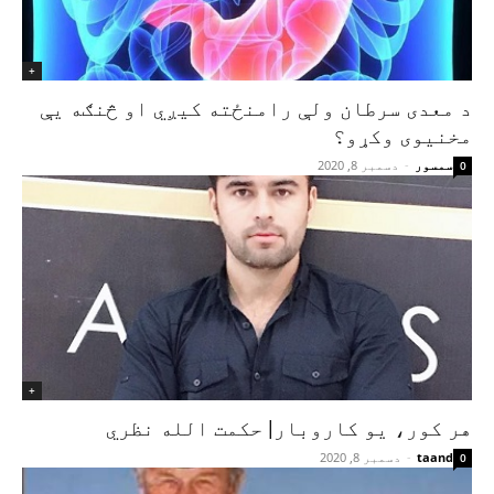
+
د معدی سرطان ولې رامنځته کیږي او څنګه یې
مخنیوی وکړو؟
سمسور
-
دسمبر 8, 2020
0
+
هر کور، یو کاروبار| حکمت الله نظري
taand
-
دسمبر 8, 2020
0