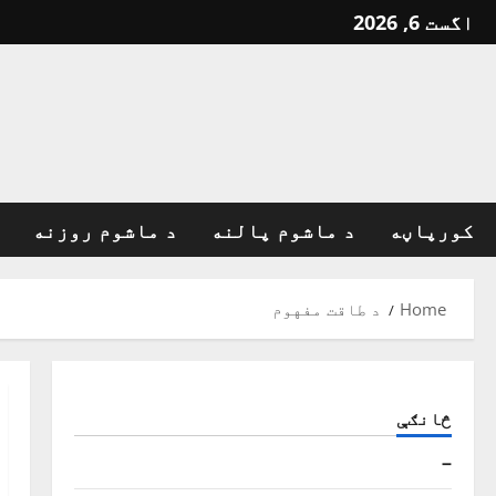
Ski
اگست 6, 2026
t
conten
کورپاڼه
د ماشوم پالنه
د ماشوم روزنه
Home
د طاقت مفهوم
څانګې
–