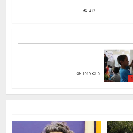
له لو له لو شه/ ویډیو
413
ماشوم او فلسفه/ اناهیتا
روهي
1919
0
1