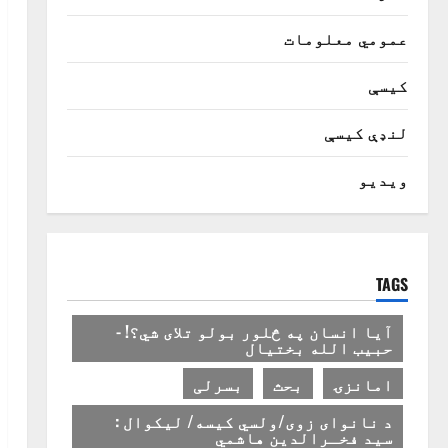
عمومي معلومات
کیسې
لنډې کیسې
ویدیو
TAGS
آیا انسان په څلور بولو تلای شي؟! -
حبیب الله بختیال
امانزۍ
بحث
بسرلی
د نانوای زوی/ولسي کیسه/ لیکوال :
سید فخـرالدین هاشمي