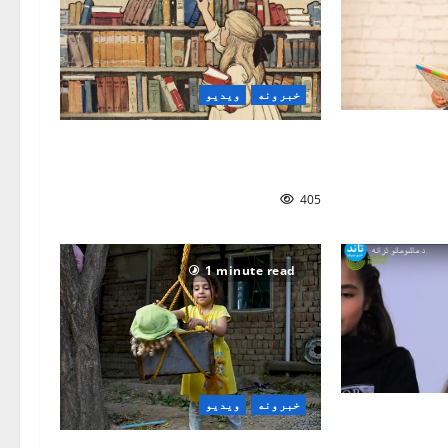
خبرونه
ویدیو
جوړښت
د ماشوم د مازغو وده (ویدیو)
ډاکتر عیسي ستانکزی
405
1 minute read
خبرونه
ویدیو