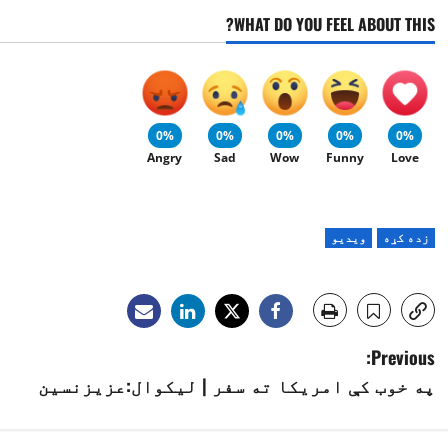
WHAT DO YOU FEEL ABOUT THIS?
0%
0%
0%
0%
0%
Angry
Sad
Wow
Funny
Love
زده کړه
ویدیو
P
Previous:
په خوب کې امریکا ته سفر | لیکوال:عزیزنسین
o
s