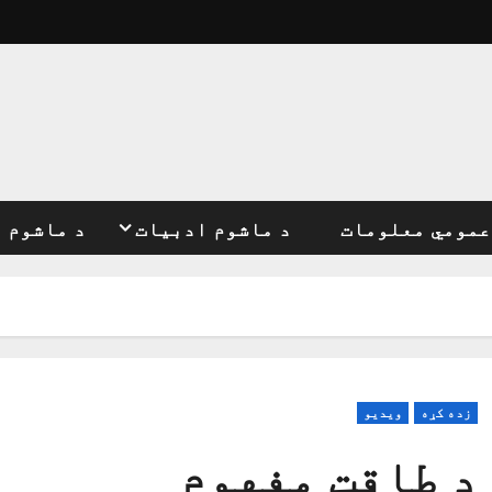
عمومي معلومات
د ماشوم ادبیات
د ماشوم 
زده کړه
ویدیو
د طاقت مفهوم