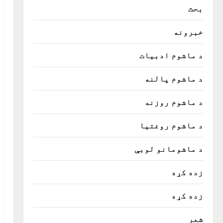
بحث
خبرونه
د ماشوم ادبیات
د ماشوم پالنه
د ماشوم روزنه
د ماشوم روغتیا
د ماشومانو لوبې
زده کړه
زده کړه
شعر