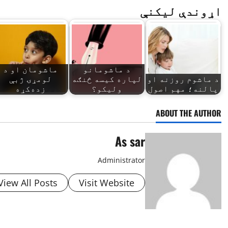
اړوندې لیکنې
د ماشومانو
ماشومان او د
د ماشوم روزنه او
لپاره کیسه څنګه
لومړۍ ژبې
پالنه؛ مهم اصول
ولیکو؟
زده‌کړه
ABOUT THE AUTHOR
As sar
Administrator
View All Posts
Visit Website