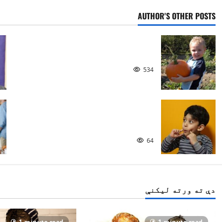
t
AUTHOR'S OTHER POSTS
n
ښه ملګری
a
534
v
i
ماشومان او د لومړۍ ژبې
g
زده‌کړه
a
64
t
i
دې ته ورته لیکنې
o
1 minute read
1 minute read