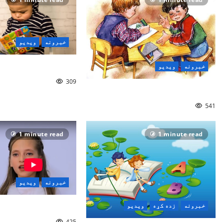
n
خبرونه
ویدیو
د ماشوم د مازغو 
خبرونه
ویدیو
309
ماشوم او انځورګري/ ویډیو
541
1 minute read
1 minute read
خبرونه
ویدیو
خبرونه
زده کړه
ویدیو
د ماشوم ترانه
425