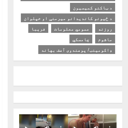
د ټاکنو کمیسیون
د ځیونو کاندیدانو میرمنې او خپلوان
روزنه
عمومي معلومات
فریبا
ماشوم
چامسکي
ډاکومینټ/ پوهندوی آصف بهاند