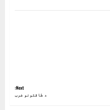
Next:
د طاقتونو ضرب