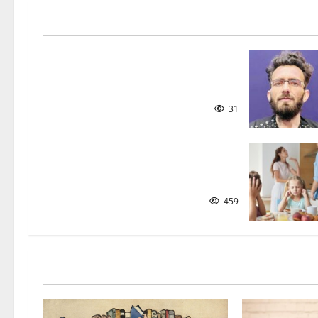
د کوچنیانو په سندرو کې
ټولنیز شعور
31
ماشوم څنګه و روزو؟| نصیر
سنګین
459