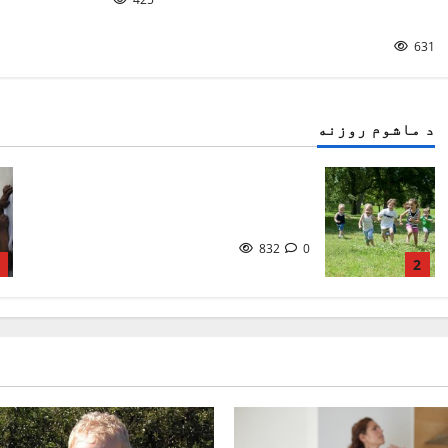
د الفبې سندره
631
د ماشوم روزنه
ماشومان ولې له لوبو کولو
ډاريږي ؟/ ساحل منګل
832
0
2