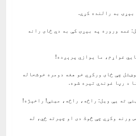
بېړۍ به رالنده كړې.
: غمه وروره په بېړۍ كې به دې ځاى رانه
يي غواړم، ما يوازې پرېږده!
وښتل چې ځاى وركړي خو هغه دومره خوشحاله
ا د رڼا غوندې تېره شوه.
نې ته يې ويل: راځه، راځه، مينې! راخېژه!
 ورنه وكړي چې څوك دى او چېرته ځي، له