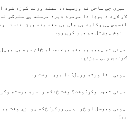
بېړۍ چې ساحل ته ورسېده، مينه ورنه كوزه شوه او
لار لاړه د بوډا دا هومره ډېره مرسته يې سترګو ته
افسوس يې وکاوه چې ولې يې هغه ونه پېژاند. دا په
د نوم پوښتل هم هېر كړي وو.
مينې ته پوهه په مخه ورغله. له ځان سره يې وويل،
ګوندې ويې پېژني.
پوهې انا ورته وويل: دا بوډا وخت و.
مينې تعجب وكړ: وخت؟ وخت څنګه راسره مرسته وكړ
پوهې وموسل او ځواب يې وركړ: ځكه يوازې وخت په 
ده!