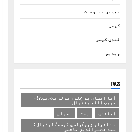
عمومي معلومات
کیسې
لنډې کیسې
ویدیو
TAGS
آیا انسان په څلور بولو تلای شي؟! -
حبیب الله بختیال
امانزۍ
بحث
بسرلی
د نانوای زوی/ولسي کیسه/ لیکوال :
سید فخـرالدین هاشمي