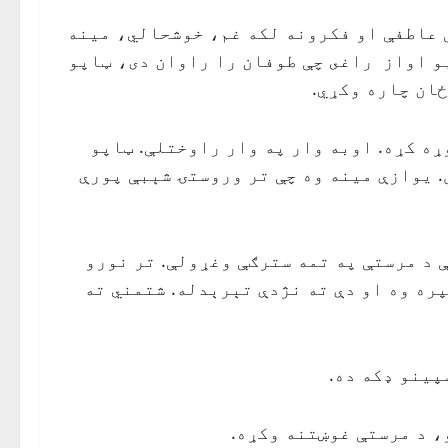
 عاطفې او فكرونه لكه غم، خوشحالي، مينه
بو اواز راغى چې طوفان را راوان دى، ټاپو
ځان چاره وكړي.
ړه كړه. اوبه وار په وار راوختلې. ټاپو
ل. يوازې مينه وه چې تر وروستۍ شېبې پورې
 د مرستې په تمه سترګې وغړولې. تر نورو
ره وه او دې ته نژدې تېرېدله. شتمني ته
پينو ډكه ده.
، د مرستې غوښتنه وكړه.