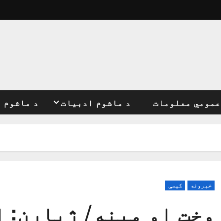
عمومي معلومات
د ماشوم ادبیات
د ماشوم 
خبرونه
کیسې
وخت او مينه/ ژباړن: 