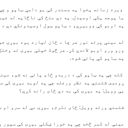
ډېره زمانه پخوا په سمندر كې يو داسې ټاپو و چې
يا پوهه پكې اوسېدل. په دې منځ كې ناڅاپه له غي
په اوبو كې ډوبېږي، د ټاپو ټول اوسېدونكي دې د 
له مينې پرته نور هر چا د ځان لپاره يوه بېړۍ جو
ورو ورو اوبو لاندې كړ. هر څوك خپلې بيړۍ ته وخت
په ټاپو كې پاتې شوه.
كله چې په ټاپو كې د درېدو ځاى پاتې نه شو، مينې
ړومبى شتمني په نظر ورغله چې په لويه بېړۍ كې سپ
يې وويل: په بېړۍ كې به دې ځاى رانه كړې؟
شتمني ورته وويل: ځاى نلرم، بېړۍ مې له سرو او س
مينې له كبر څخه چې په خورا ښكلې بېړۍ كې سپور و