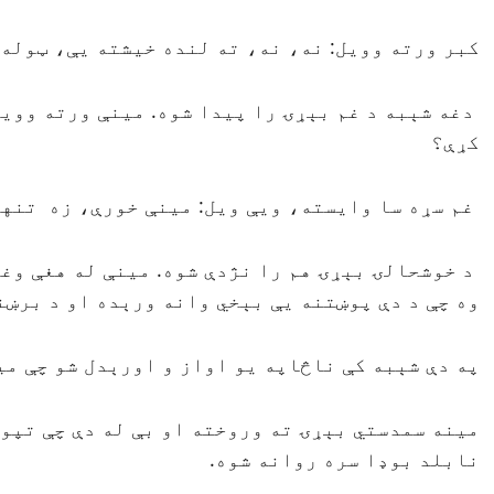
كبر ورته وويل: نه، نه، ته لنده خيشته يې، ټوله 
دغه شېبه د غم بېړۍ را پيدا شوه. مينې ورته وويل
كړې؟
غم سړه سا وايسته، ويې ويل: مينې خورې، زه تنها
د خوشحالۍ بېړۍ هم را نژدې شوه. مينې له هغې وغ
وه چې د دې پوښتنه يې بېخي وانه ورېده او د برښن
په دې شېبه كې ناڅاپه يو اواز و اورېدل شو چې مي
مينه سمدستي بېړۍ ته وروخته او بې له دې چې تپوس
نابلد بوډا سره روانه شوه.