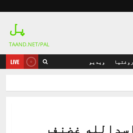
پل
TAAND.NET/PAL
روغتیا
ویدیو
LIVE
اسدالله غضنفر