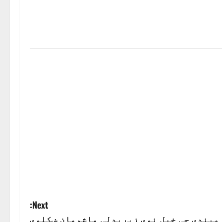
Next:
مېندي چې خپل نوې زیږېدلی ماشومان ښکلوې