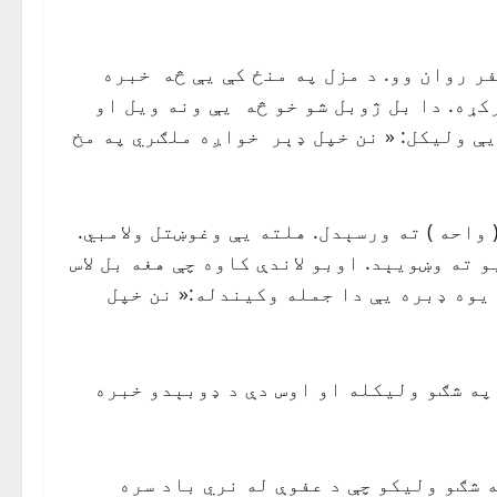
 روان وو. د مزل په منځ كې يې څه خبره
ړه. دا بل ژوبل شو خو څه يې ونه ويل او
ې وليكل: « نن خپل ډېر خواږه ملګري په مخ
واحه ) ته ورسېدل. هلته يې وغوښتل ولامبي.
 ته وښويېد. اوبو لاندې کاوه چې هغه بل لاس
يوه ډبره يې دا جمله وكيندله:« نن خپل
په شګو وليكله او اوس دې د ډوبېدو خبره
 شګو وليكو چې د عفوې له نري باد سره