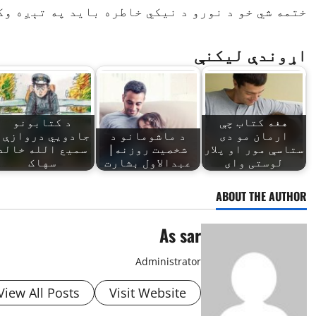
ختمه شي خو د نورو د نيكي خاطره بايد په تېږه وك
اړوندې لیکنې
هغه کتاب چې
د کتابونو
ارمان مو دی
د ماشومانو د
جادويي دروازې |
ستاسې مور او پلار
شخصیت روزنه|
سمیع الله خالد
لوستی وای
عبدالاول بشارت
سهاک
ABOUT THE AUTHOR
As sar
Administrator
View All Posts
Visit Website