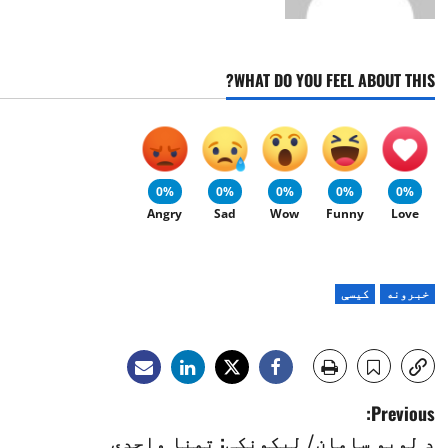
WHAT DO YOU FEEL ABOUT THIS?
0%
0%
0%
0%
0%
Angry
Sad
Wow
Funny
Love
خبرونه
کیسې
P
Previous:
د لوبو سامان/ لیکونکې: تمنا واحدي