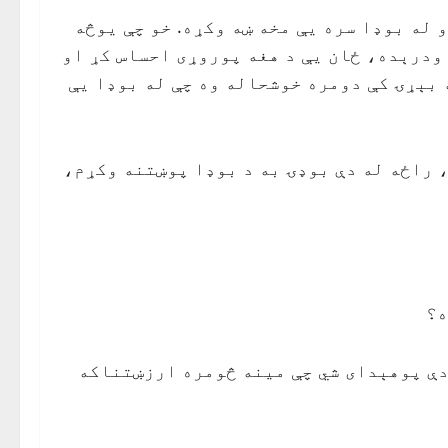
 له بوډا سره يې مخه ښه وكړه. خو چې يوڅه
 ودرېده، ځان يې د هغه پوروړى احساس كړ او
 بېړۍ كې دومره خوشحاله وه چې له بوډا يې
 راځه له دې بوډۍ به د بوډا پوښتنه وكړم،
ه؟
دې پوهېداى شي چې مينه څومره ارزښتناكه