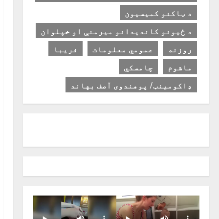
د ټاکنو کمیسیون
د ځیونو کاندیدانو میرمنې او خپلوان
روزنه
عمومي معلومات
فریبا
ماشوم
چامسکي
ډاکومینټ/ پوهندوی آصف بهاند