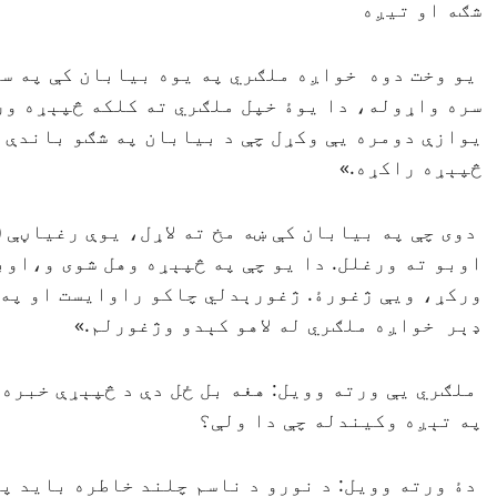
شګه او تيږه
يو وخت دوه خواږه ملګري په يوه بيابان كې په سفر
سره واړوله، دا يوۀ خپل ملګري ته كلكه څپېړه ورك
يوازې دومره يې وكړل چې د بيابان په شګو باندې ي
څپېړه راكړه.»
دوى چې په بيابان كې ښه مخ ته لاړل، يوې رغياڼې ( 
اوبو ته ورغلل. دا يو چې په څپېړه وهل شوى و،اوبو
وركړ، ويې ژغورۀ. ژغورېدلي چاكو راوايست او په 
ډېر خواږه ملګري له لاهو كېدو وژغورلم.»
ملګري يې ورته وويل: هغه بل ځل دې د څپېړې خبره 
په تېږه وكيندله چې دا ولې؟
دۀ ورته وويل: د نورو د ناسم چلند خاطره بايد په