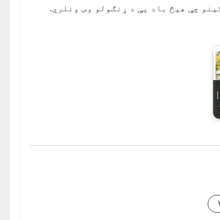
ينو چې هيڅ باد يې د ړنګولو وس ونلري.