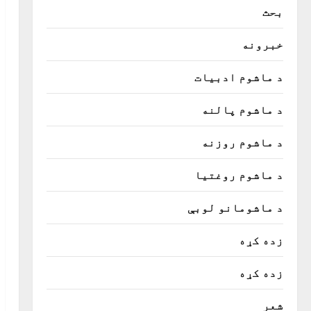
بحث
خبرونه
د ماشوم ادبیات
د ماشوم پالنه
د ماشوم روزنه
د ماشوم روغتیا
د ماشومانو لوبې
زده کړه
زده کړه
شعر