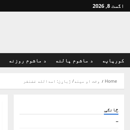
Ski
اگست 8, 2026
t
conten
کورپاڼه
د ماشوم پالنه
د ماشوم روزنه
Home
وخت او مينه/ ژباړن: اسدالله غضنفر
څانګې
–