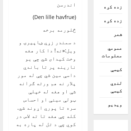
اندرسن
زده کړه
(Den lille havfrue)
زده کړه
څلورمه برخه
شعر
د سمندر زړې ښاپیرۍ و
عمومي
ویل:«نه! دا کار هغه
معلومات
وخت کیدای شي چې یو
نارینه پر تا باندې
کیسې
داسې مین شي چې له مور
لنډې
پلار نه هم ورته ګرانه
کیسې
شې او هغه له خپلې
ټولې مینې او احساس
ویدیو
سره تا پورې اړوند شي.
کله چې هغه تا ته لاس در
کوي چې د تل له پاره به