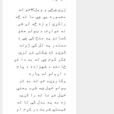
زړې ښځې و ویل:«خو ته
مجبوره یې چې ما ته څه
راکړې او زه څه لږ شی
نه غواړم. د ټولو هغو
کسانو په منځ کې چې د
سمندر په تل کې ژوند
کوي، ته ښکلی غږ لرې.
فکر کوم چې ته به دا غږ
ځانته د شهزاده د پام
د اړولو له پاره
وکاروې، خو ته به تر
ټولو خپل ښه شی، یعنې
خپل غږ ما ته را کړې.
زه به په بدل کې تا ته
قیمتي شربت در کړم او