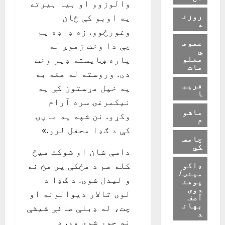
والوزوو او بیا بیرته
روزن
په اوبو کې ځان
ه
وغورځوو. زه ډاډه یم
عموم
چې دا وخت زموږ له
ي
معلو
پاره ښایسته ډیر وخت
مات
دی. وروسته له هغه به
فریب
په خپل مړستون کې په
ا
نیکمرغۍ سره آرام
ماشو
وکړو. نن شپه په ماڼۍ
م
کې د ګډا محفل لرو.»
چامس
کي
داسې شان او شوکت هیڅ
ډاکو
کله هم د مځکې پر مخ نه
مینټ/
و لیدل شوی. د ګډا د
پوهن
دوی
لوی تالار دیوالونه او
آصف
بهان
چت، له ډبلې صافې شیشې
د
نه جوړ شوي وو. د