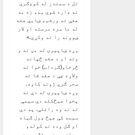
تل د سمندر له کوډګرې
نه ډاره شوې یم، زه به
هغې ته ورشم، ښايي هغه
له ما سره مرسته او لار
ښوونه را ته وکړي.»
وړه ښاپیرۍ له بڼ نه و
وته او د هغه څپاند
څرخاو(ګرداب) خوا ته
ولاړه چې د هغه شا ته
سحر ګرې ژوند کاوه.
وړه ښاپیرۍ له دې نه
پخوا هیڅکله دې سیمې
ته نه وه راغلې. په دې
سیمه کې هیڅ ډول ګیاه
او ګل وده نه کوله،
یوازې د خړو شګو یوه