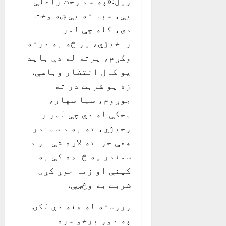
ویل:«په سم وخت راغلې
یې، سبا ته یې ښه وخت
دی، کله چې لمر
راخیژي، یو څه به درته
وکړم، پرته له دې باید
یو کال انتظار وباسې.
زه یو شربت در ته
جوړوم، سبا سهار،
مخکې له دې چې لمر را
وخیژي، ته به د سمندر
هغې خواته لاړه شې او د
سمندر په څنډه کې به
کینې او زما جوړ کړی
شربت به وڅښې.
وروسته له هغه دې لکۍ
په دوو برخو سره