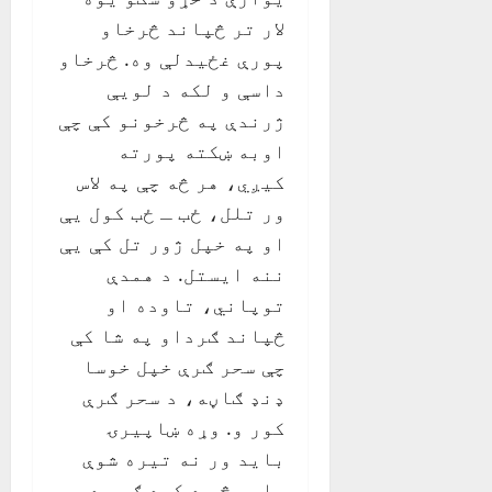
لار تر څپاند څرخاو
پورې غځیدلې وه. څرخاو
داسې و لکه د لويې
ژرندې په څرخونو کې چې
اوبه ښکته پورته
کیږي، هر څه چې په لاس
ور تلل، ځب ـ ځب کول یې
او په خپل ژور تل کې یې
ننه ایستل. د همدې
توپاني، تاوده او
څپاند ګرداو په شا کې
چې سحر ګرې خپل خوسا
ډنډ ګاڼه، د سحر ګرې
کور و. وړه ښاپیرۍ
باید ور نه تیره شوې
وای، څو د کوډ ګرې د