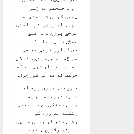
او د چنجیو په څیر
پستې ګوتې درلودې. هر
بوټی له ریښې تر پاسنۍ
برخې پورې د دایمي
خوځیدا په حال کې و. د
دې ګیاوو ګوتې به چې
هر څه ته ورسیدې، کلکې
به ور نه تاو شوې او له
حرکت نه به یې غورځول.
د وړه ښاپیرۍ زړه له
ډاره درزیده او په
ډاریدونکې بڼه د همدې
ځنګله په وره کې
ودریده، لږ پاتې وو چې
بیرته وګرځي، خو د