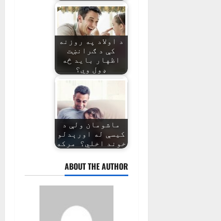
د اولاد په روزنه
کې د ګرانښت
اظهار باید څه
ډول وي؟
ماشومان ولې د
کیسې له اورېدلو
خوند اخلي؟ مرکه
ABOUT THE AUTHOR