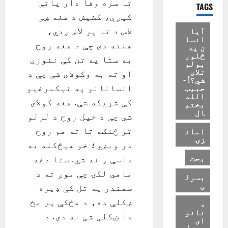
تا سره وفا دار پاتې
TAGS
کیږي، کشیش د هغه ښی
آیا
لاس د تا پر لاس ږدي،
انسا
هلته دی چې د هغه روح
ن په
څلور
به ستا په تن کې ننوزي
بولو
تلای
او ته به وکولای شې چې د
شي؟! -
حبیب
انسانانو په نیکمرغیو
الله
کې شریکه شې. هغه کولای
بختی
ال
شي چې د خپل روح د لرلو
تر څنګه تا ته هم روح
امان
زۍ
در وبښي؛ خو هیڅکله به
بحث
داسې و نه شي. ستا دغه
ماهي لکۍ چې موږ ته د
بسرل
ی
سمندر په تل کې ډیره
ښکلې ده، د مځکې پر مخ
د
نانو
دا ښکلی شی نه دی. د
ای
زوی/