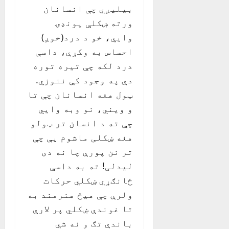
بیلیږي چې انسانان
ورته ښکلې پونډۍ
وايي، خو د درد(خوږ)
احساس به وکړې، داسې
درد لکه چې تیره توره
دې په وجود کې ننوزي.
ټول هغه انسانان چې تا
و ویني، نو وبه وايي
چې ته د انسان تر ټولو
هغه ښکلی ماشوم یې چې
تر نن پورې چا نه دی
لیدلی! ته به داسې
ځانګړي ښکلي حرکات
ولرې چې هیڅ هنرمند به
تا غوندې ښکلي پر لارې
باندې تګ و نه شي