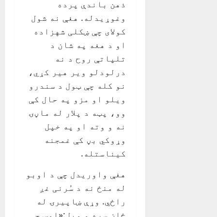
ذهن باندې پرده
وغوړیدله. هغې نه شول
کولای چې ښکلی شهزاده
او د هغه په شان د
تلپاتې روح د نه
درلودلو ویر هیر کړي،
نو کله چې ټول د سندرو
ویلو او مزو په حال کې
وو، پټه د پلار له ماڼۍ
نه و وته او په خپل
وړوکي بڼ کې غمجنه
کیناستله.
هغې واوریدل چې د اوبو
له منځ نه د سُرنی غږ
راځي. وړې ښاپیرۍ له
ځان سره و ویل:«اوس چې