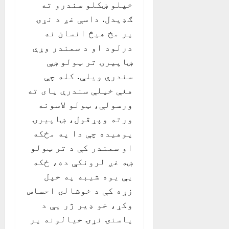
خپلو ښکلو سندرو ته
ګډیدل. داسې غږ د نړۍ
پر مخ هیڅ انسان نه
درلود او د سمندر وړې
ښاپیرۍ تر ټولو ښې
سندرې ویلې. کله چې
هغې خپلې سندرې پای ته
ورسولې، ټولو لاسونه
ورته وپړقول، ښاپیرۍ
پوهیده چې دا په مځکه
او سمندر کې د تر ټولو
ښه غږ لرونکې ده، ځکه
یې یوه شیبه په خپل
زړه کې د خوشالۍ احساس
وکړ، خو ډیر ژر یې د
پاسنۍ نړۍ خیالونه پر