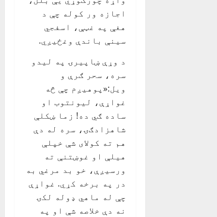
اجازه ور کوله چې د
هغې په غټې، اسفجي
سینې باندې وغځیږي.
د وړې ښاپیرۍ په لیدو
سره، سحر ګرې و
ویل:«پوهیږم چې څه
غواړې، لیونتوب او
ساده ګي ده! زما ښکلې
شاهزادګۍ، سره له دې
هم ته کولای شې خپلې
هیلې او غوښتنې ته
ورسیږې، خو بد مرغي به
در په برخه کړي. غواړې
چې له ماهي ډوله لکۍ
نه دې خلاصه شې او په