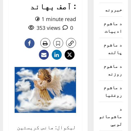
: آصف بهاند
خبرونه
1 minute read
د ماشوم
353 views
0
ادبیات
د ماشوم
پالنه
د ماشوم
روزنه
د ماشوم
روغتیا
د
ماشومانو
لوبې
لیکوال: هانس کریستین