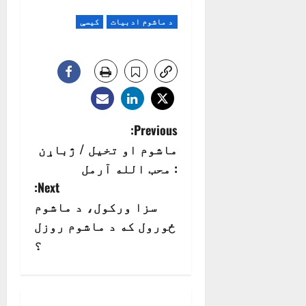
د ماشوم ادبیات
کیسې
P
Previous:
ماشوم او تخيل / ژباړن
o
: محب الله آرمل
s
Next:
سزا ورکول، د ماشوم
t
ځورول که د ماشوم روزل
n
؟
a
v