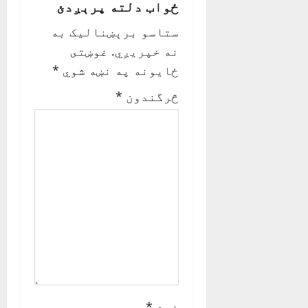
ځواب دلته پرېږدئ
i
ستاسو برېښناليک به
g
نه خپريږي.
غوښتى
ځایونه په نښه شوي
*
a
څرگندون
*
t
i
o
n
نوم
*