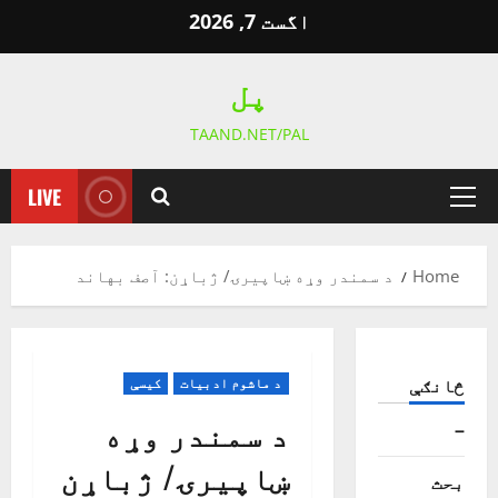
Ski
اگست 7, 2026
t
conten
پل
TAAND.NET/PAL
LIVE
Primary
Menu
Home
د سمندر وړه ښاپیرۍ/ ژباړن: آصف بهاند
څانګې
د ماشوم ادبیات
کیسې
د سمندر وړه
–
ښاپیرۍ/ ژباړن
بحث