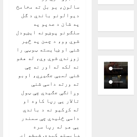
سالون، یو بل ته مخامخ
دیوالونو باندې د ګل
په شان د صدپو په
سلګونو پوښونه ایښودل
شوي وو، د چمن په څیر
شنې او ښایسته ټوټې را
زوړندې شوې وې، له هغو
نه لکه له اور نه چې
شنې لمبې جګیږي، اوبو
ته ورته داسې شنې
وړانګې جګیدې چې ټول
تالار یې رڼا کاوه او
له کړکیو نه د باندې
داسې ځلیدې چې سمندر
یې هم له رڼا سره
ښایسته کیده. شیشه ای