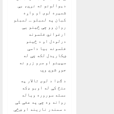
دیوالونو ته نږې، بې
شمیره لوی او واړه
کبان په لمبلو ـ لمبلو
روان وو چې ځینو یې
ارغواني فلسونه
درلودل او د ځینو
فلسونه بیا داسې
ښکاریدل لکه چې له
سپینو او سرو زرو نه
جوړ شوي وي.
د ګډا د لوی تالار په
منځ کې له اوبو ډکه
مسته سوروره ویاله
روانه وه چې په هغې کې
د سمندر نارینه او ښځې