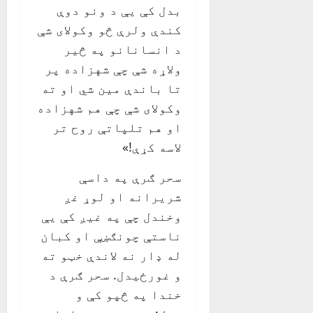
بدل کې یې د ونو دوې
کندې ولرې څو وکولای شې
د انسانانو په څیر
ولاړه شې چې شهزاده پر
تا باندې مین شي او ته
وکولای شې چې هم شهزاده
او هم تلپاتې روح تر
لاسه کړې!»
سحر ګرې په داسې
شریرانه او لوړ غږ
وخندل چې په غیږ کې یې
ناستې چونګښې او کبان
له ډار نه لاندې خټو ته
و غورځیدل. سحر ګرې د
خندا په څپو کې و