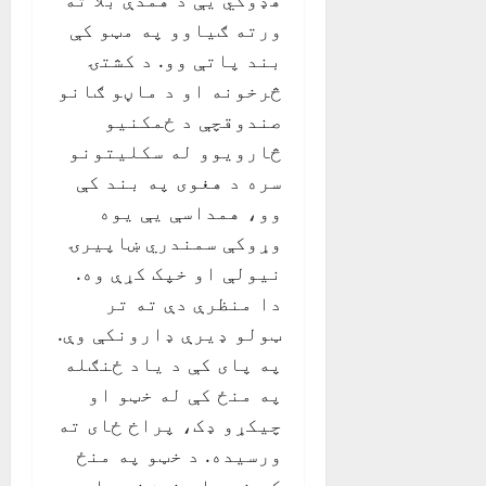
ورته ګیاوو په مټو کې
بند پاتې وو. د کشتۍ
څرخونه او د ماڼو ګانو
صندوقچې د ځمکنیو
څارویوو له سکلیتونو
سره د هغوی په بند کې
وو، همداسې یې یوه
وړوکې سمندري ښاپیرۍ
نیولې او خپک کړې وه.
دا منظرې دې ته تر
ټولو ډیرې ډارونکې وې.
په پای کې د یاد ځنګله
په منځ کې له خټو او
چیکړو ډک، پراخ ځای ته
ورسیده. د خټو په منځ
کې غټو او غوښنو مار