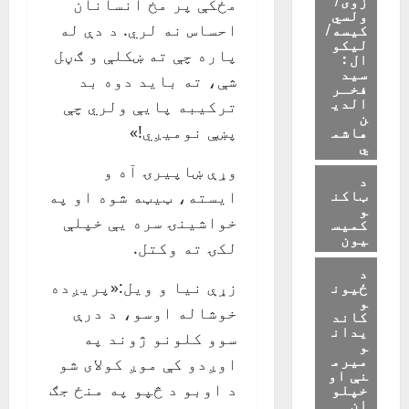
مځکې پر مخ انسانان
ولسي
کیسه/
احساس نه لري. د دې له
لیکو
پاره چې ته ښکلې و ګڼل
ال :
سید
شې، ته باید دوه بد
فخـر
الدی
ترکیبه پايې ولري چې
ن
هاشم
پښې نومیږي!»
ي
وړې ښاپیرۍ آه و
د
ټاکن
ایسته، ټیټه شوه او په
و
خواشینۍ سره یې خپلې
کمیس
یون
لکۍ ته وکتل.
د
ځیون
زړې نیا و ویل:«پریږده
و
خوشاله اوسو، د درې
کاند
یدان
سوو کلونو ژوند په
و
میرم
اوږدو کې موږ کولای شو
نې او
خپلو
د اوبو د څپو په منځ جګ
ان