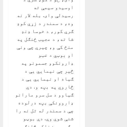
اوسیدو سیمې ته
رسیدلې وای. بله لار نه
وه، د سمندر د زړې کوډ
ګرې کور، د خوسا ډنډ
شا ته، د عجیب ځنګل په
منځ کې و، چیرې چې ونې
او بوټي د غټو
ډارونکوو جسمونو په
څیر چې نیمايي یې د
ګیاه او نیمايي یې د
څاروي په بڼه و. دې
ګیاوو د سل سرو مارانو
ډاروونکې بڼه درلوده
چې د سمندر له تل نه را
شنې شوې وې. دې بوټو
جګې سریښناکه څانګې