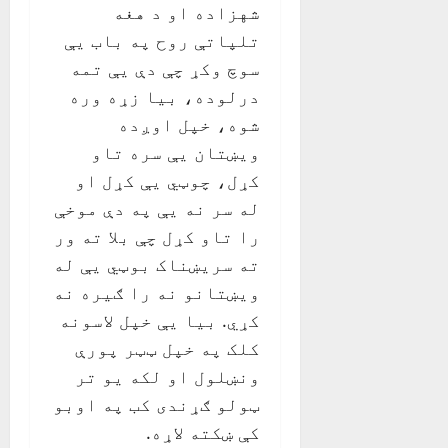
شهزاده او د هغه
تلپاتې روح په باب یې
سوچ وکړ چې دې یې تمه
درلوده، بیا زړه وره
شوه، خپل اوږده
ویښتان یې سره تاو
کړل، چوټي یې کړل او
له سر نه یې په دې موخې
را تاو کړل چې بلا ته ور
ته سریښناک بوټي یې له
ویښتانو نه را ګیره نه
کړي. بیا یې خپل لاسونه
کلک په خپل ټټر پورې
ونښلول او لکه یو تر
ټولو ګړندی کب په اوبو
کې ښکته لاړه.