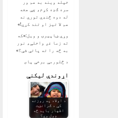
خپله وینه به هم ور
سره ګډه کړم، چې هغه
له دوه څنډې تورې نه
هم لا تیز او تند کړي!»
وړې ښاپیرۍ و ویل:«که
ته زما غږ واخلې، نور
به څه را ته پاتې شې؟»
د څلورمې برخې پای
اړوندې لیکنې
د اولاد په روزنه
کې د ګرانښت
اظهار باید څه
ډول وي؟