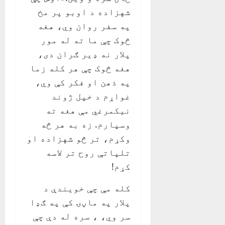
شهزاده د اوبو پر مخ
په سفر روان وي، هغه
څوک چې ما ته له مور
پلار نه ډیر ګران دی،
هغه څوک چې هر کله زما
په ذهن او فکر کې وي،
غواړم د خپل ژوند
نیکمرغي مې هغه ته
وسپارم. زه به هر څه
وکړم، تر څو شهزاده او
تلپاتې روح تر لاسه
کړم!
کله مې چې خویندې د
پلار په ماڼۍ کې په ګډا
سر وي، ، سره له دې چې