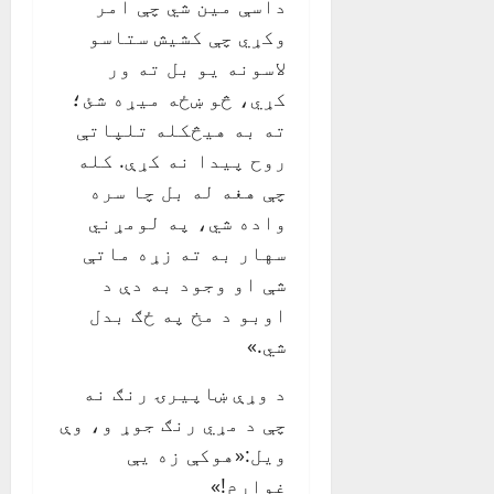
داسې مین شي چې امر
وکړي چې کشیش ستاسو
لاسونه یو بل ته ور
کړي، څو ښځه میړه شئ؛
ته به هیڅکله تلپاتې
روح پیدا نه کړې. کله
چې هغه له بل چا سره
واده شي، په لومړني
سهار به ته زړه ماتې
شې او وجود به دې د
اوبو د مخ په ځګ بدل
شي.»
د وړې ښاپیرۍ رنګ نه
چې د مړي رنګ جوړ و، وې
ویل:«هوکې زه یې
غواړم!»