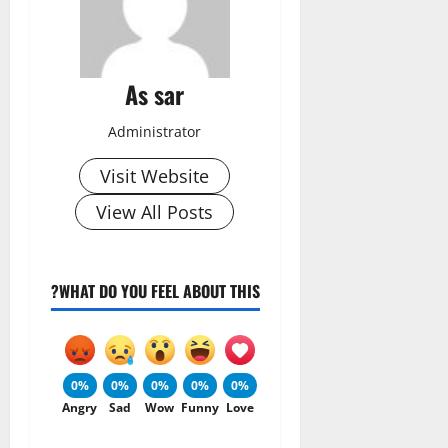
As sar
Administrator
Visit Website
View All Posts
WHAT DO YOU FEEL ABOUT THIS?
0%
0%
0%
0%
0%
Angry
Sad
Wow
Funny
Love