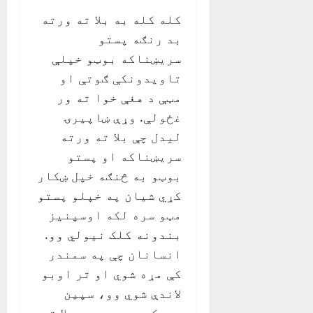
کله کله به بلا ته ورته
بد رنګه پستو
سریښناکه بوټو خپلې
تاویدونکې ګوتې او
مټې د هغې خوا ته ور
غځولې. وړې ښاپیرۍ
لیدل چې بلا ته ورته
سریښناکه او پستو
بوټو به څنګه خپل ښکار
کړي شیان په خپلو پستو
مټو سره لکه اوسپنیز
بندونه کلک نیولي وو.
انسانان چې په سمندر
کې مړه شوي او تر اوبو
لاندې شوي وو، سپین
هډوکي یې د همدې بلا ته