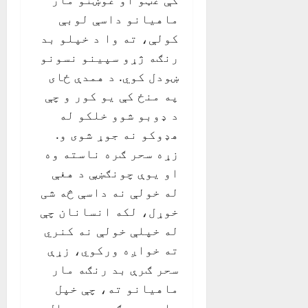
ماهیانو داسې لوبې
کولې، ته وا د خپلو بد
رنګه ژړو سپینو نسونو
ښودل کوي. د همدې ځای
په منځ کې یو کور و چې
د ډوبو شوو خلکو له
هډوکو نه جوړ شوی و.
زړه سحر ګره ناسته وه
او یوې چونګښې د هغې
له خولې نه داسې څه شی
خوړل، لکه انسانان چې
له خپلې خولې نه کنري
ته خواږه ورکوي، زړې
سحر ګرې بد رنګه مار
ماهیانو ته، چې خپل
واړه چورګوړي یې بلل،