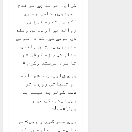
کړای، خو ته چې هر قدم
اوچتوې، داسې به وي
لکه پر تیره تیغ چې
روانه یې او ښايي وینه
دې تويې شي. که دا ټولې
ستونزې پر ځان باندې
منلی شې، زه کولای شم
تا سره مرسته وکړم.»
وړې ښاپیرۍ د شهزاده
او تلپاتې روح د تر
لاسه کولو په هیله په
ریږدیدونکي غږ و
ویل:«هو!»
زړې سحر ګرې و ویل:«خو
دا په یاد ولره چې که