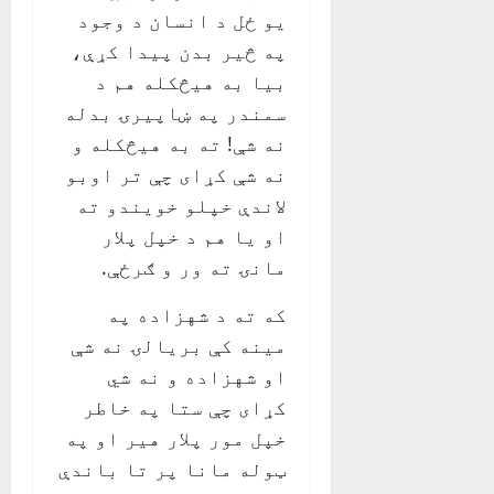
یو ځل د انسان د وجود
په څیر بدن پیدا کړې،
بیا به هیڅکله هم د
سمندر په ښاپیرۍ بدله
نه شې! ته به هیڅکله و
نه شې کړای چې تر اوبو
لاندې خپلو خویندو ته
او یا هم د خپل پلار
مانۍ ته ور و ګرځې.
که ته د شهزاده په
مینه کې بریالۍ نه شې
او شهزاده و نه شي
کړای چې ستا په خاطر
خپل مور پلار هیر او په
ټوله مانا پر تا باندې