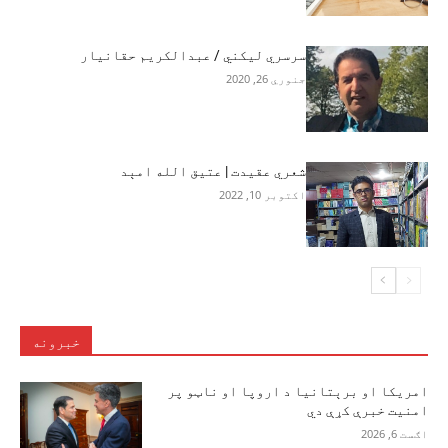
سرسري لیکني / عبدالکریم حقانیار
جنوري 26, 2020
شعري عقیدت | عتیق الله امېد
اکتوبر 10, 2022
خبرونه
امریکا او برېتانیا د اروپا او ناټو پر
امنیت خبرې کړې دي
اګست 6, 2026