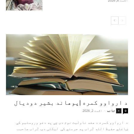
اګست 6, 2026
د ارواوو کمره |پوهاند بشیر دودیال
تاند
-
اګست 2, 2026
+
0
د ارواوو کمره د هغه ناولیت نوم دی چې په دغو وروستیو کې
ښاغلي حفیظ الله تُراب په جرمني کې لیکلی دی. تُراب صاحب...