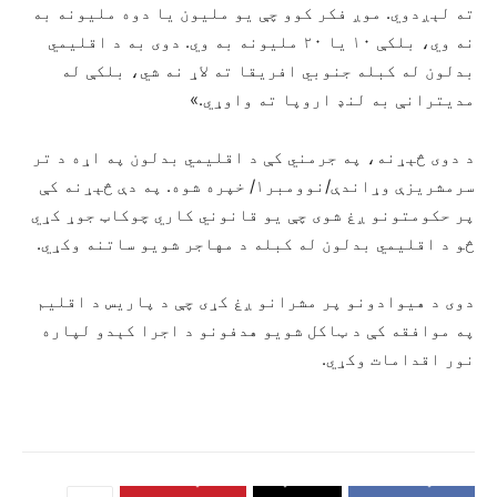
ته لېږدوي. موږ فکر کوو چې یو ملیون یا دوه ملیونه به
نه وي، بلکې ۱۰ یا ۲۰ ملیونه به وي. دوی به د اقلیمي
بدلون له کبله جنوبي افریقا ته لاړ نه شي، بلکې له
مدیترانې به لنډ اروپا ته واوړي.»
د دوی څېړنه، په جرمني کې د اقلیمي بدلون په اړه د تر
سرمشریزې وړاندې/نوومبر۱/ خپره شوه. په دې څېړنه کې
پر حکومتونو ږغ شوی چې یو قانوني کاري چوکاټ جوړ کړي
څو د اقلیمي بدلون له کبله د مهاجر شویو ساتنه وکړي.
دوی د هیوادونو پر مشرانو ږغ کړی چې د پاریس د اقلیم
په موافقه کې د ټاکل شویو هدفونو د اجرا کېدو لپاره
نور اقدامات وکړي.