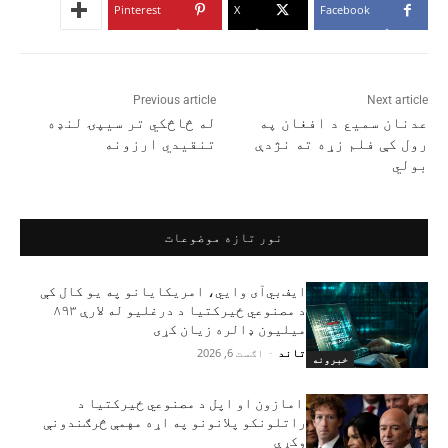
Pinterest
X
Facebook
Previous article
Next article
عدنان سمیع د افغان په
له څاڅکي تر سیپۍ لنډه
رول کې فلم زړه ته نژدې
تنقیدي ارزونه
بولي
نور تازه موضوعات
ایف‌بي‌آی وايي، امریکایانو په یو کال کې
د مصنوعي ځیرکتیا د درغلیو له لارې ۸۹۳
میلیون ډالره زیان کړی
تاند
-
اګست 6, 2026
خبرونه
امازون او اپل د مصنوعي ځیرکتیا د
راتلونکو پلانونو په اړه مهمې څرګندونې
وکړې