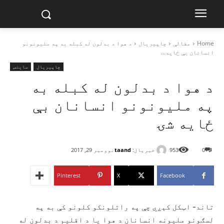
Home
مقالې
چاپیریال
د هوا د بدلون له کبله به په ملیونونو
انسانان بې ځایه...
چاپیریال
ساینس
د هوا د بدلون له کبله به
په ملیونونو انسانان بې
ځایه شۍ
خبریال:
taand
0
953
نوومبر 29, 2017
Pinterest
X
Facebook
تاند- اټکل کېږي چې په راتلونکو کلونو کې به په
لسګونو ملیونه انسانان د هوا یا د اقلیم د بدلون له