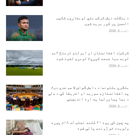
د بنګله دېش کرکټ ملي لوبغاړي، شکیب
الحسن پر کور برید شوی
اګست 6, 2026
کرکټ:د افغانستان او ایرلنډ ترمنځ ۲مه
لوبه سبا جمعه کېږي؛ لومړۍ لغوه شوه
اګست 6, 2026
ملګري ملتونه: د داعش ګواښ لا هم جدي دی؛
په افغانستان، سوریه او افریقا کې د ډلې
د بیا پیاوړتیا په اړه اندېښنې
اګست 6, 2026
په چین کې یوه ۲۰ کلنه نجلۍ له ۱۸م پوړه
ولوېده خو ژوندۍ پاتې شوه