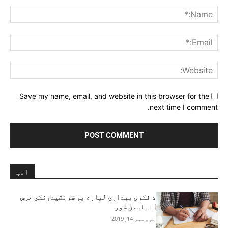
me:*
ail:*
ite:
Save my name, email, and website in this browser for the
next time I comment.
ادب
د فکري بېدارۍ لپاره يو شرنګيدونکى جرس
| اباسين شور
نوومبر 14, 2019