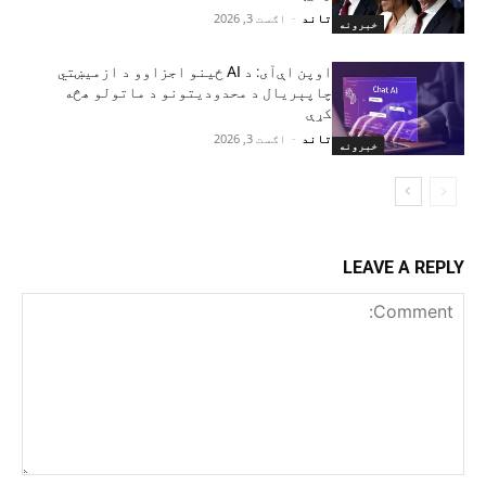
تاند
-
اګست 3, 2026
خبرونه
اوپن اې‌آی: د AI ځینو اجزاوو د ازمیښتي
چاپېریال د محدودیتونو د ماتولو هڅه
کړې
تاند
-
اګست 3, 2026
خبرونه
LEAVE A REPLY
Comment: