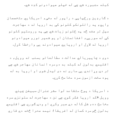
کبله مجبوره شي چې له خپلو هیوادونو کډه شي.
د ګارډین ورځپاڼې د راپور له مخې، امریکايي متخصصان
وايي، په راتلونکو کلونو کې به اروپا ته د مهاجرت
سېل تر هغه څه په ځلونو زیات شي چې په وروستیو کلونو
کې له سوریې، افغانستان او یو شمېر نورو هیوادونو
اروپا ته لاړل او اروپايي هیوادونه یې وارخطا کړل.
دوی د چاپېریالي عدالت د مطالعاتو بسنټ ته وویل، د
اقلیمي بدلون له کبله به دومره انسانان مهاجر شي چې
تر دې وړاندې یې ساری نه دی لیدل شوی او اروپا به له
یوه سخت ازمون سره مخامخ کړي.
د امریکا د پوځ متقاعد لوا مشر جنرال سټېفن چیني
وویل «که اروپا فکر کوي چې نن د مهاجرت له ستونزې سره
مخامخ ده، شل کاله دې صبر وکړي او ودې ګوري چې اقلیمي
بدلون څومره کسان له افریقا؛ نیمه صحرا څخه دې قارې