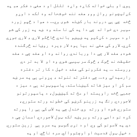
یوې او بلې خواته کاږه واږه تللل او د هغې د فکر هم په
کږلېچونو روان وو، هغه ننه خوشحاله وه لکه د اوږو
څخه چې یې دروند بار کښته شوی وي… د هوا د څپو زورد
موټر دې خوا ته چې دا په کې نا سته وه ښه په زور کې شو
او د موټر د کړکیو په ښیښو باندې څاڅکو لارې ، لارې جوړې
کړې. لارو کې هغې نه بیا یوه لار ډېره روښانه څرګنده
شوه، هغه لار چې دا ورباندې روانه وه او هغه چې د هغه
حقیقت نه څوک ، څوک سر ټیټې شوې وه او لا به تر دې
وروسته … په فکرونو کې هغه د خپل د کار تر دفتره
رارسېدلې وه… چې دفتر ته ننوته ، پړونی یې په سر ښه
سم کړ او مېز شاته کېښناسته. پاسپوټونه یې د مېز د
جعبې څخه راویسته او مخ ته کېښښول، د پاسپورتونو
لاجوردي رنګ په زرینو کرښو کې خطونه ورته ستوري،
ستوري شوه او ورته وې خندل چې په لاس کې یې را پورته
کړه نو داسې ورته وبرېښه لکه ټول لاجوردي اسمان چې د
دې په لاسونو کې وي او د نړی ګوټو په سرو یې زرین ستوري
د خپل ټول قدسیت او اوچتووالي سره ناڅي او په