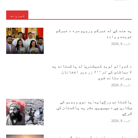
خبرونه
په هند کې له غبرګو وروڼو سره د غبرګو
خویندو واده
اګست 9, 2026
د کډوالو لویه کمېشنري: له پاکستانه په
۷ میاشتو کې تر ۶۰۰ زر ډېر افغانان
بېرته ستانه شوي
اګست 9, 2026
پاکستانۍ ورځپاڼه: په نوې ویډیو کې
ښکاري چې د ټي‌ټي‌پي مشر په پاکستان کې
ګرځي
اګست 9, 2026
په خلیجي هېوادونو کې د سختې ګرمۍ نوې