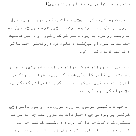
سندریزه نڅا یې په سترګو ورننووځي))
د ثبات په کیسه کې د ښځې د ذات باطني غرور او په خپل
غرور درېدل په ډېره ښه توګه انځور شوی ، چې څه ډول له
نارینه وو سره په یوه دفتر کې کار کوي او د خپل شخصیت
حفاظت هم کوي او هېڅکله د هغوی دې دروغجنو احساساتو
د تاثیر لاندې نه راځي.
د کیسې ژبه روانه خو شاعرانه ده او د دغو ښګڼو سره یو
څه متکلفې کلمې کارولې خو د کیسې په خوند او رنګ یې
اغېزه نه ده کړې. لیکواله د کرکټر نفسیاتي کشمکش په
مخ وړلو کې بریالۍ ده.
د ثبات د کیسې موضوع په زړه پورې ده او یوې داسې ښځې
کرکټر یې ښودلی چې د خپل ذات په غرور هغه چا ته سر نه
ټیتوي کوم څوک چې دا ځوروي. د دې کیسې کرکټر چې بې
نومه ده او لیکوالې ورته د هغې ضمیر کارولی په یوه