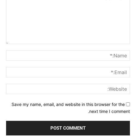
Comment:
me:*
ail:*
ite:
Save my name, email, and website in this browser for the
next time I comment.