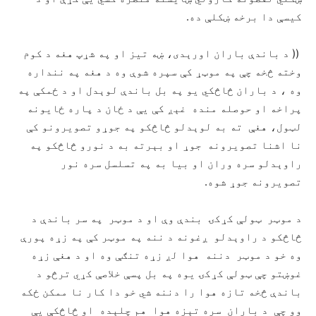
کیسې دا برخه ښکلې ده.
(( د باندې باران اورېدی، ښه تیز او په شړپ هغه د کوم
وخته څخه چې په موټړ کې سپره شوې وه د هغه په ننداره
وه ، د باران څاڅکي یو په بل باندې لوېدل او د ځمکې په
پراخه او حوصله منده غېږ کې یې د ځان د پاره ځایونه
لټول، هغې ته به لوېدلو څاڅکو په جوړو تصویرونو کې
نا اشنا تصویرونه جوړ او بېرته به د نورو څاڅکو په
راوېدلو سره وران او بیا به په تسلسل سره نور
تصویرونه جوړ شوه.
د موټر ټولې کړکۍ بندې وې او د موټر په سر باندې د
څاڅکو د راوېدلو ږغونه د ننه په موټر کې په زړه پورې
وه خو د موټر دننه هوا لږ زړه تنګې وه او د هغې زړه
غوښتو چې ټولې کړکۍ یوه په بل پسې خلاصې کړي ترڅو د
باندې څخه تازه هوا را دننه شي خو دا کار نا ممکن ځکه
وو چې د باران سره تېزه هوا هم چلېده او څاڅکې یې