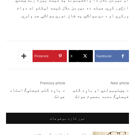
انځور کړي. هیله ده مېرمن ملال کیسه لیکلو ته دوام
ورکړي او د دې ټولګي په شان نورې ټولګې هم ولري.
Pinterest
X
Facebook
Previous article
Next article
د پښتوټولني او باړه گلۍ
د باړه گلۍ فیصلې/ استاد
فیصلې/ محمد معصوم هوتک
هوتک
نور تازه موضوعات
د ستارې ویسا د لنډې کیسې شننه