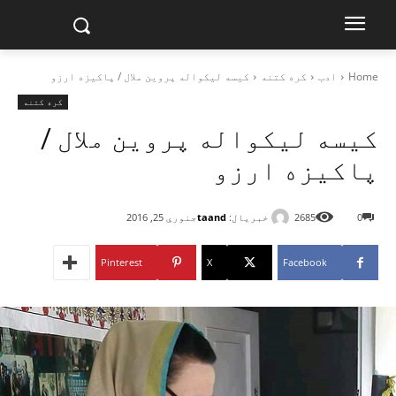
Home
ادب
کره کتنه
کیسه لیکواله پروین ملال / پاکیزه ارزو
کره کتنه
کیسه لیکواله پروین ملال /
پاکیزه ارزو
خبریال:
taand
0
2685
جنوري 25, 2016
Pinterest
X
Facebook