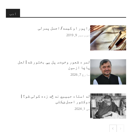
ادب
راپور او کیسه/ اجمل پسرلی
نوومبر 9, 2019
لمر د شعور وخوت، پل یې بختور شه | لعل
پاچا ازمون
مارچ 7, 2026
له استاد حبيبي نه څه زده کولی شو؟ |
دوکتور اجمل ښکلی
مې 1, 2024