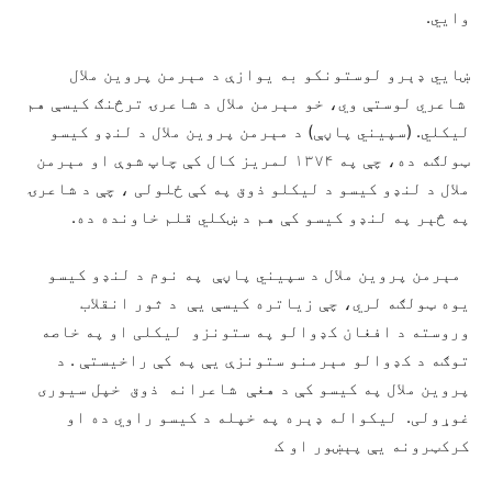
وایي.
ښایي ډېرو لوستونکو به یوازې د مېرمن پروین ملال
شاعري لوستې وي، خو مېرمن ملال د شاعرۍ ترڅنګ کیسې هم
لیکلي. (سپیني پاڼې) د مېرمن پروین ملال د لنډو کیسو
ټولګه ده، چې په ۱۳۷۴ لمریز کال کې چاپ شوې او مېرمن
ملال د لنډو کیسو د لیکلو ذوق په کې ځلولی ، چې د شاعرۍ
په څېر په لنډو کيسو کې هم د ښکلي قلم خاونده ده.
مېرمن پروین ملال د سپیني پاڼې په نوم د لنډو کیسو
یوه ټولګه لري، چې زیاتره کیسې یې د ثور انقلاب
وروسته د افغان کډوالو په ستونزو لیکلی او په خاصه
توګه د کډوالو مېرمنو ستونزې یې په کې راخیستې . د
پروین ملال په کیسو کې د هغې شاعرانه ذوق خپل سیوری
غوړولی. لیکواله ډېره په خپله د کیسو راوي ده او
کرکټرونه یې پېښور او ک