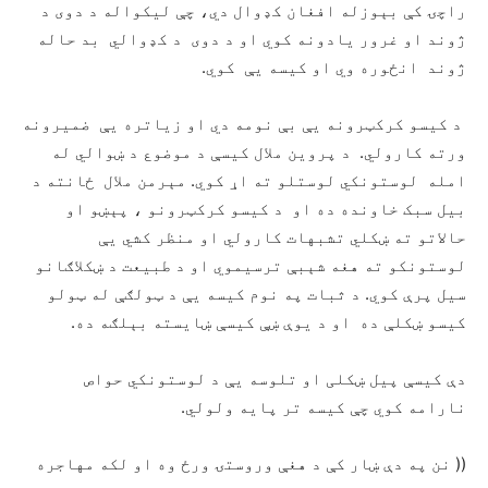
راچۍ کې بېوزله افغان کډوال دي، چې لیکواله د دوی د
ژوند او غرور یادونه کوي او د دوی د کډوالي بد حاله
ژوند انځوره وي او کیسه یې کوي.
د کیسو کرکټرونه یې بې نومه دي او زیاتره یې ضمیرونه
ورته کارولي. د پروین ملال کیسې د موضوع د ښوالي له
امله لوستونکي لوستلو ته اړ کوي. مېرمن ملال ځانته د
بیل سبک خاونده ده او د کیسو کرکټرونو ، پېښو او
حالاتو ته ښکلي تشبهات کارولي او منظر کشي یې
لوستونکو ته هغه شېبې ترسیموي او د طبیعت د ښکلاګانو
سیل پرې کوي. د ثبات په نوم کیسه یې د ټولګې له ټولو
کیسو ښکلې ده او د یوې ښې کیسې ښایسته بېلګه ده.
دې کیسې پیل ښکلی او تلوسه یې د لوستونکي حواص
نارامه کوي چې کیسه تر پایه ولولي.
(( نن په دې ښار کې د هغې وروستۍ ورځ وه او لکه مهاجره