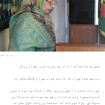
پروین ملال
هغې په فاتحانه انداز په پوره غرور ځواب ورکړ
ـــ ښه شوه چې درته ثابته شوه، چې زه څنګه ښځه یم
پورتنۍ جمله د اغلې پروین ملال د ثبات په نوم د یوې
لنډې کیسې د پای برخه ده ، چې په یوه ستونزمن کاري
محیط کې یوه مېرمنه له استعفا وروسته خپل مشر ته