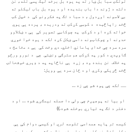
توتکۍ سبا بل ښار ته په یوه بل برخه لیک پسې تله، نن
دلته د ژوند دا باب بندېده او د یوه بل باب لیکلو ته
بې لاسونه اوږدول ، د سبا د تګ په فکرونو کې د خپل کټ
څخه راپاڅېده د کوټې کړکۍ ته ودرېده ، پرده یې یوې
خواته کړه او د کړکۍ په چوکاټې تصویر کې یې د ښکلاوو
حدونه او چوکاټونه داسې ښکل کړه لکه د یوه خوا خوږې
سره سره چې خدای پاماني اخلي. دې وخت کې یې د مخامخ د
ګاوڼدي د کور په کړکۍ هم سترګې ونښتې چې د نورو ورځو
په خلاف نن بنده وه ، زړه یې ناڅاپه په د ډېرې خوشحالۍ
څخه څړیکې وکړې او د ځان سره یې وویل:
ــ لکه چې پوه شو چې زه …
او بیا نه پوهېږم چې ولې دا جمله نیمګړې شوه … او د
دفتر د تګ په تیاري بوخته شوه.))
کیسه تر پایه همداسې تلوسه لري او کیسې دوام کې یې
ښکلي لفظونه کارولي ښایسته منظره کشي یې کړې او د