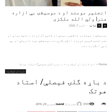
انجنیر مومند او د موسیقۍ بې‌ ازاره
هنر| ولي الله ملکزی
تاند
-
اګست 7, 2026
+
0
موسیقي د هیجان، عاطفې، مینې او کلیوال ژوند د ماښامونو او
حسرتجنو شېبو غږیزه انځورګري ده. موسیقي یوه ناوېلې او بې‌
ژبې انګازه ده...