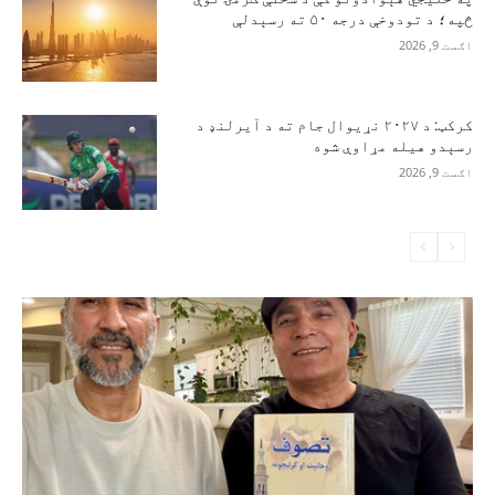
څپه؛ د تودوخې درجه ۵۰ ته رسېدلې
اګست 9, 2026
کرکټ: د ۲۰۲۷ نړیوال جام ته د آیرلنډ د
رسېدو هیله مړاوې شوه
اګست 9, 2026