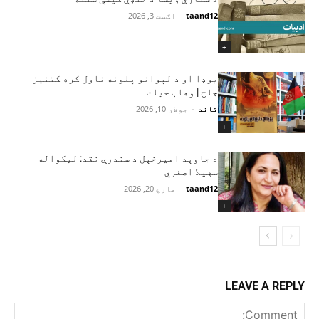
taand12
-
اګست 3, 2026
+
بوډا او د لېوانو پلونه ناول کره کتنیز
جاج | وهاب حیات
تاند
-
جولای 10, 2026
+
د جاوېد امیرخېل د سندرې نقد: لیکواله
سهیلا اصغري
taand12
-
مارچ 20, 2026
+
LEAVE A REPLY