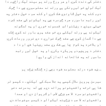
دفتر کې دنده کوي او هر ورځ ورته یو مینه لیک راځي، دا
لیک لولي خو لېږونکی یې ورته نه معلومېږي چې دا څوک
دی، کله په خپل ګاونډي شک کوي او کله هم د خپل دفتر په
لوړ رتبه مامور، هره څومره چې په لیکونو کې هغه کس د
خپلې میني د رښتنوالۍ قسمونه خوري او په لسګونه
لیکونه یې ورته لیکلې وي خو هغه پرې باور نه کوي ځکه
چې دا ګمان کوي چې هغه څوک غواړي د دې غرور ورمات کړي
او بلاخره په کوم چا یې شک وي هغه رښتیا شي او دا د
دفتر د پرېښودو پریکړه وکړي او په خپل لوړ رتبه
مامور ته په فاتحانه انداز کې وایي :
ـ ښه شوه درته معلومه شوه ،چې زه څنګه ښځه یم
مېرمن پروین ملال کیسې په جلا سبک کې لیکلي . د کیسو تر
شا یې ترخه واقعیتونو پراته دي، چې له بدمرغه دغو
واقعیتونو سره لا هم ښځې لاس او ګریوان دي او همدا
واقعیتونه لا هم د ښځینه لیکوالو د کیسو موضوعات دي
او مېرمن ملال دا واقعیتونه په کیسه ییزه ژبه ښکلي