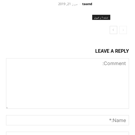
taand
-
جون 21, 2019
نندارتون
LEAVE A REPLY
Comment:
me:*
ail:*