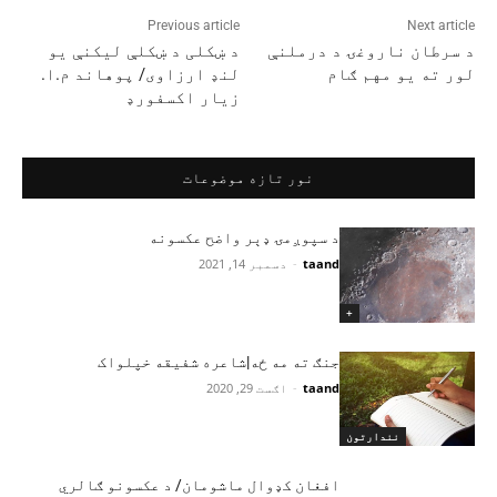
Previous article
Next article
د سرطان ناروغۍ د درملنې
د ښکلی د ښکلې ليکنې يو
لور ته یو مهم ګام
لنډ ارزاوی/ پوهاند م.ا.
زيار اکسفورډ
نور تازه موضوعات
د سپوږمۍ ډېر واضح عکسونه
taand
-
دسمبر 14, 2021
+
جنګ ته مه ځه|شاعره شفیقه خپلواک
taand
-
اګست 29, 2020
نندارتون
افغان کډوال ماشومان/ د عکسونو ګالري