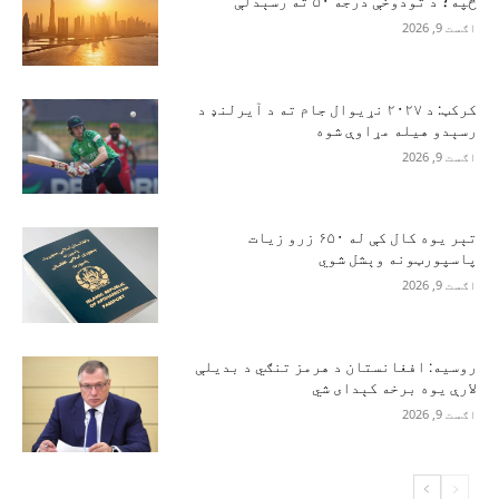
څپه؛ د تودوخې درجه ۵۰ ته رسېدلې
اګست 9, 2026
کرکټ: د ۲۰۲۷ نړیوال جام ته د آیرلنډ د
رسېدو هیله مړاوې شوه
اګست 9, 2026
تېر یوه کال کې له ۶۵۰ زرو زیات
پاسپورټونه وېشل شوي
اګست 9, 2026
روسیه: افغانستان د هرمز تنګي د بدیلې
لارې یوه برخه کېدای شي
اګست 9, 2026