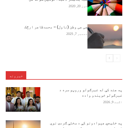
جون 20, 2020
هی هی وطن (ناول) – محمدظاهر ارڅک
دسمبر 7, 2025
خبرونه
په هند کې له غبرګولو وروڼو سره د
غبرګولو خویندو واده
اګست 9, 2026
په خلیجي هېوادونو کې د سختې ګرمۍ نوې