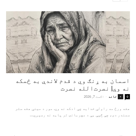
اسمان به ړنګ وي د قدم لاندې به ځمکه
نه وې| نصرت‌الله نصرت
تاند
-
اګست 7, 2026
+
0
هغه ورځ مه راولې خدایه چې ادکه نه وي. مور د مینې هغه ستر
سمندر دی، چې څپې یې د مهربانۍ تر پایه نه رسېږي....