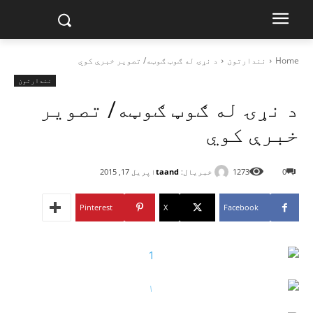
Home
نندارتون
د نړۍ له ګوټ ګوټه/ تصویر خبرې کوي
نندارتون
د نړۍ له ګوټ ګوټه/ تصویر
خبرې کوي
خبریال:
taand
0
1273
اپریل 17, 2015
Pinterest
X
Facebook