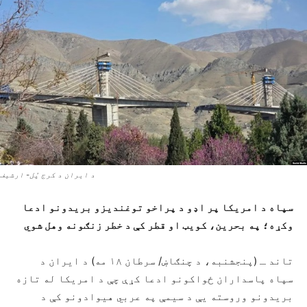
د ایران د کرج پُل- ارشیف
سپاه د امریکا پر اډو د پراخو توغندیزو بریدونو ادعا
وکړه؛ په بحرین، کویټ او قطر کې د خطر زنګونه وهل شوي
تاند ـ (پنجشنبه، د چنګاښ/ سرطان ۱۸ مه) د ایران د
سپاه پاسداران ځواکونو ادعا کړې چې د امریکا له تازه
بریدونو وروسته یې د سیمې په عربي هیوادونو کې د