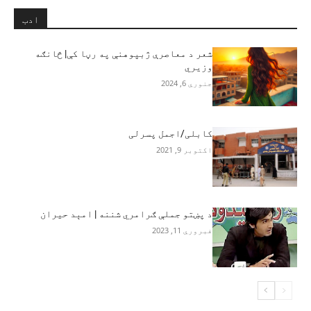
ادب
شعر د معاصرې ژبپوهنې په رڼا کې| څانګه
وزیري
جنوري 6, 2024
کابلی/اجمل پسرلی
اکتوبر 9, 2021
د پښتو جملې ګرامري شننه | امېد حیران
فبروري 11, 2023