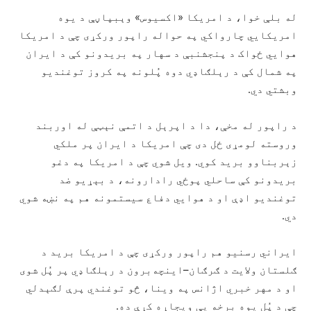
له بلې خوا، د امریکا «اکسیوس» وېبپاڼې د یوه
امریکايي چارواکي په حواله راپور ورکړی چې د امریکا
هوايي ځواک د پنجشنبې د سهار په بریدونو کې د ایران
په شمال کې د رېلګاډي دوه پُلونه په کروز توغندیو
وبشتي دي.
د راپور له مخې، دا د اپرېل د اتمې نېټې له اوربند
وروسته لومړی ځل دی چې امریکا د ایران پر ملکي
زېربناوو برید کوي. ویل شوي چې د امریکا په دغو
بریدونو کې ساحلي پوځي رادارونه، د بېړیو ضد
توغندیو اډې او د هوايي دفاع سیستمونه هم په نښه شوي
دي.
ایراني رسنیو هم راپور ورکړی چې د امریکا برید د
ګلستان ولایت د ګرګان–اینچه‌برون د رېلګاډي پر پُل شوی
او د مهر خبري اژانس په وینا، څو توغندي پرې لګېدلي
چې د پُل یوه برخه یې ویجاړه کړې ده.