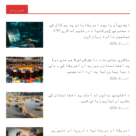
خبرونه
ایف‌بي‌آی وايي، امریکایانو په یو کال کې
د مصنوعي ځیرکتیا د درغلیو له لارې ۸۹۳
میلیون ډالره زیان کړی
اګست 6, 2026
ملګري ملتونه: د داعش ګواښ لا هم جدي دی؛
په افغانستان، سوریه او افریقا کې د ډلې
د بیا پیاوړتیا په اړه اندېښنې
اګست 6, 2026
د اقلیمي بدلون له امله په افغانستان کې
بشري اړتیاوې زیاتې شوې
اګست 6, 2026
امریکا او برېتانیا د اروپا او ناټو پر
امنیت خبرې کړې دي