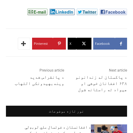
E-mail
LinkedIn
Twitter
Facebook
Pinterest
X
Facebook
Previous article
Next article
د پاکستان له زندانونو
د پانقراس شدید
۶۳۸ افغانان خوشې او
وینه‌بهېدونکی التهاب
هېواد ته راستانه شول
نور تازه موضوعات
د افغانستان د فوتسال ملي لوبډلې
وروستۍ لوبه کې نیوزیلنډ مات کړ