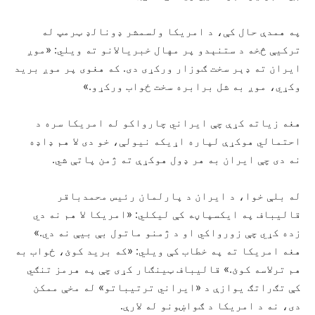
په همدې حال کې، د امریکا ولسمشر ډونالډ ټرمپ له
ترکیې څخه د ستنېدو پر مهال خبریالانو ته ویلي: «موږ
ایران ته ډېر سخت ګوزار ورکړی دی. که هغوی پر موږ برید
وکړي، موږ به شل برابره سخت ځواب ورکړو.»
هغه زیاته کړې چې ایراني چارواکو له امریکا سره د
احتمالي هوکړې لپاره اړیکه نیولې، خو دی لا هم ډاډه
نه دی چې ایران به هر ډول هوکړې ته ژمن پاتې شي.
له بلې خوا، د ایران د پارلمان رئیس محمدباقر
قالیباف په ایکسپاڼه کې لیکلي: «امریکا لا هم نه دي
زده کړي چې زورواکي او د ژمنو ماتول بې‌ بیې نه دي.»
هغه امریکا ته په خطاب کې ویلي: «که برید کوئ، ځواب به
هم ترلاسه کوئ.» قالیباف ټینګار کړی چې په هرمز تنګي
کې تګ‌راتګ یوازې د «ایراني ترتیباتو» له مخې ممکن
دی، نه د امریکا د ګواښونو له لارې.