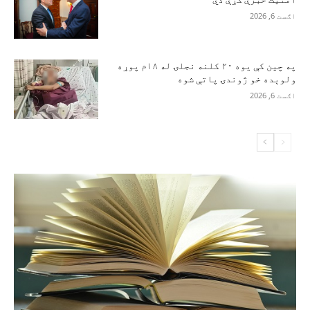
اګست 6, 2026
په چین کې یوه ۲۰ کلنه نجلۍ له ۱۸م پوړه
ولوېده خو ژوندۍ پاتې شوه
اګست 6, 2026