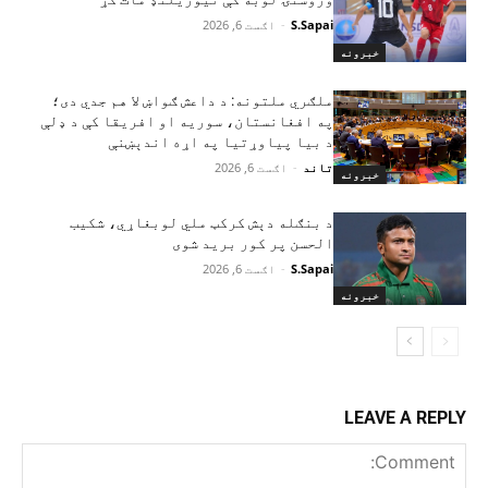
S.Sapai
-
اګست 6, 2026
خبرونه
ملګري ملتونه: د داعش ګواښ لا هم جدي دی؛
په افغانستان، سوریه او افریقا کې د ډلې
د بیا پیاوړتیا په اړه اندېښنې
تاند
-
اګست 6, 2026
خبرونه
د بنګله دېش کرکټ ملي لوبغاړي، شکیب
الحسن پر کور برید شوی
S.Sapai
-
اګست 6, 2026
خبرونه
LEAVE A REPLY