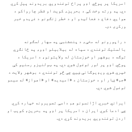
امریکا پر پوځي اډو پراخ توغندويي بریدونه پیل کړي
دي. په ورته وخت کې د بحرین، کویت او قطر چارواکو د
هوايي دفاع د فعالېدو او د خطر زنګونو د غږېدو خبر
ورکړی دی.
د راپورونو له مخې، د پنجشنبې په سهار لسګونه
بالستیک توغندي د سپاه له بېلابېلو اډو، په ځانګړې
توګه د بوشهر او خوزستان له ولایتونو، د امریکا د
پوځي اډو پر لور توغول شوي دي. په ټولنیزو رسنیو کې
خپرې شوې ویډیوګانې ښيي چې څو توغندي د بوشهر ولایت د
«جم» ښار او د خوزستان د «امیدیه» او «اهواز» له سیمو
توغول شوي دي.
ایراني خبري اژانسونو هم داسې تصویرونه خپاره کړي
چې ادعا کوي ایران د امریکا پر اډو په بحرین، کویټ او
اردن توغندويي بریدونه کړي دي.