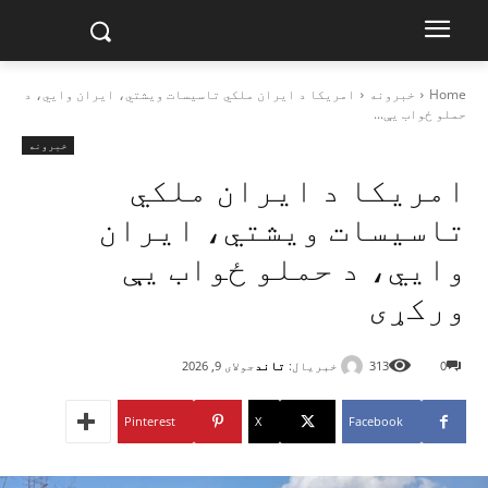
Home
خبرونه
امریکا د ایران ملکي تاسیسات ویشتي، ایران وايي، د
حملو ځواب یې...
خبرونه
امریکا د ایران ملکي
تاسیسات ویشتي، ایران
وايي، د حملو ځواب یې
ورکړی
خبریال:
تاند
0
313
جولای 9, 2026
Pinterest
X
Facebook