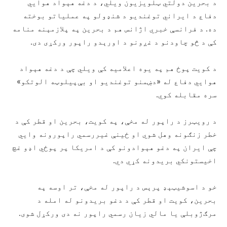
د بحرین دولتي ټلویزیون ویلي، د دغه هېواد هوايي
دفاع د ایراني توغندیو د شنډولو په عملیاتو بوخته
ده. د فرانسې خبري اژانس هم د بحرین په پلازمېنه منامه
کې د څو چاودنو د غږونو د اورېدو راپور ورکړی دی.
د کویت پوځ هم په یوه اعلامیه کې ویلي چې د دغه هېواد
هوايي دفاع له «دښمنو توغندیو او بې‌پیلوټه الوتکو»
سره مقابله کوي.
د رویټرز د راپور له مخې، په کویت، بحرین او قطر کې د
خطر زنګونه وهل شوي او ځینې غیررسمي راپورونه وایي
چې ایران په دغو هېوادونو کې د امریکا پر پوځي اډو غچ
اخیستونکي بریدونه کړي دي.
خو د اسوشیټېډ پرېس د راپور له مخې، تر اوسه په
بحرین، کویت او قطر کې د دغو بریدونو له امله د
مرګ‌ژوبلې یا مالي زیان رسمي راپور نه دی ورکړل شوی.