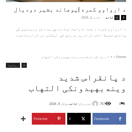
د ارواوو کمره |پوهاند بشیر دودیال
تاند
-
اګست 2, 2026
+
0
د ارواوو کمره د هغه ناولیت نوم دی چې په دغو وروستیو کې
ښاغلي حفیظ الله تُراب په جرمني کې لیکلی دی. تُراب صاحب...