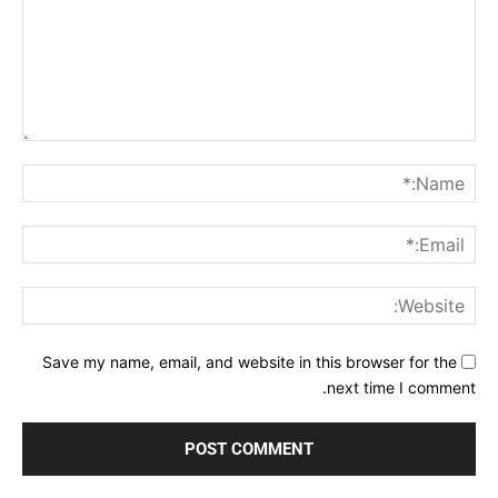
Comment:
me:*
ail:*
ite:
Save my name, email, and website in this browser for the
next time I comment.