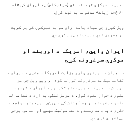
امریکا مرکزي قوماندانۍ (سینټکام) په ایران کې «له
۸۰ څخه زیات» هدفونه په نښه کړل.
ویل کېږي چې سپاه پاسداران هم په غبرګون کې پر کویت
او بحرین نوي بریدونه پیل کړي دي.
ایران وايي، امریکا د اوربند او
هوکړې سرغړونه کړې
د ایران د بهرنیو چارو وزارت امریکا د جګړې د درولو د
تفاهم‌لیک په سرغړونه تورنه کړه او ویې ویل چې پر
ایران د امریکا د بریدونو تکرار، د ایران د تېلو د
پلور د جواز لغوه کول، د هرمز تنګي په اړه د تفاهم له
مادو سرغړونه او په لبنان کې د پوځي بریدونو دوام، د
جګړې د پای ته رسېدو د تفاهم‌لیک مهمې او اساسي برخې
بې‌اغېزې کړې دي.