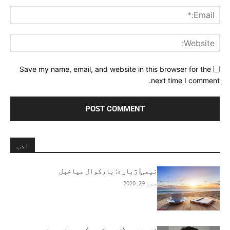
ail:*
ite:
Save my name, email, and website in this browser for the
next time I comment.
ادب
نیمی| ژباړه: بارکوال میاخېل
جون 29, 2020