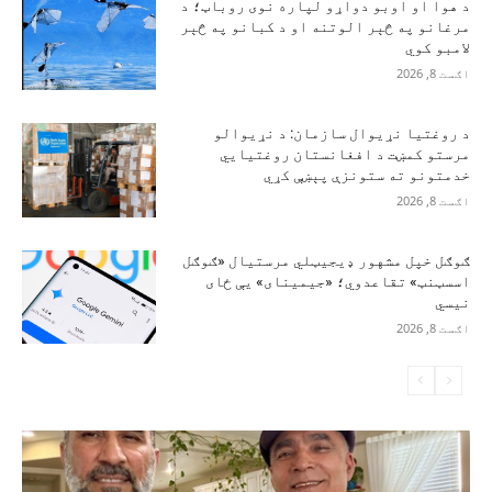
د هوا او اوبو دواړو لپاره نوی روباټ؛ د
مرغانو په څېر الوتنه او د کبانو په څېر
لامبو کوي
اګست 8, 2026
د روغتیا نړیوال سازمان: د نړیوالو
مرستو کمښت د افغانستان روغتیايي
خدمتونو ته ستونزې پېښې کړي
اګست 8, 2026
ګوګل خپل مشهور ډیجیټلي مرستیال «ګوګل
اسسټنټ» تقاعدوي؛ «جیمینای» یې ځای
نیسي
اګست 8, 2026