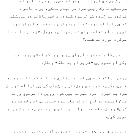
د این بي سي نیوز د راپور له مخې، ټرمپ د ناټو له
سرمنشي مارک روټې سره تر لیدو مخکې، چې د ناټو د
غونډې په څنډه کې ترسره کېده، د خبریالانو دې پوښتنې
ته چې ایا له وروستیو بریدونو وروسته له ایران سره
اوربند او تفاهم پای ته رسېدلی، وویل: «زما په اند دا
هوکړه نوره نه شته.»
د امریکا ولسمشر د ایران پر چارواکو لفظي برید هم
وکړ او هغوی یې «شریر او بد خلک» وبلل.
ټرمپ زیاته کړه چې له امریکايي مذاکره کوونکو سره به
خبرې وکړي، خو د دې پوښتنې په ځواب کې چې ایا له تهران
سره به خبرې اترې بېرته پیل شي، وویل دا موضوع ورته
هېڅ اهمیت نه لري او له هغو سره خبرې یې «د وخت ضایع
کول» وبلل. هغه همداراز ایراني چارواکي په دروغ ویلو
تورن کړل.
نوموړي خبریالانو ته وویل: «هغوی (امریکايي مذاکره