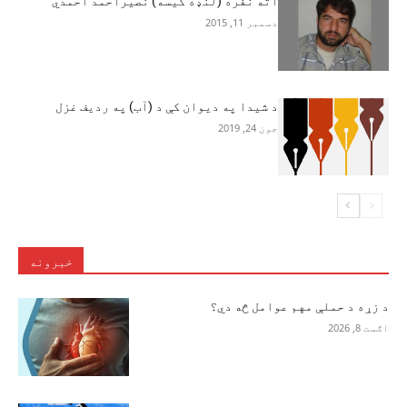
اته نفره (لنډه کیسه) نصيراحمد احمدي
دسمبر 11, 2015
د شيدا په ديوان کې د (آب) په رديف غزل
جون 24, 2019
خبرونه
د زړه د حملې مهم عوامل څه دي؟
اګست 8, 2026