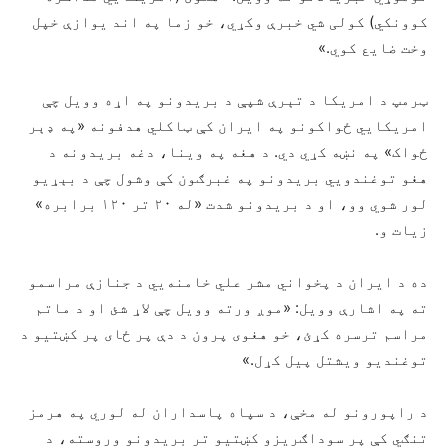
کوونکي) کولی شي خبرې وکړي، خو زما په اند یوازې خپل
وخت ضایع کوي.»
ټرمپ د امریکا د تېرې شپې د بریدونو په اړه وویل چې
امریکايي ځواکونو په ایران کې ټاکلي هدفونه «په ډېر
ځواک» په نښه کړي دي. د هغه په وینا، دغه بریدونه د
هغو توغندويي بریدونو په غبرګون کې وشول چې د بېړیو
لور شوي وو، او د بریدونو شدت «له ۲۰ تر ۱۲۰ برابره»
زیات و.
ده د ایران د پخواني مشر علي خامنه‌يي د جنازې مراسمو
ته په اشارې وویل: «موږ ورته وویل چې لاړ شئ او د ماتم
مراسم ترسره کړئ، خو هغوی پرون د دې پر ځای پر کښتیو د
توغندیو ویشتل پیل کړل.»
د راپورونو له مخې، د سپاه پاسداران له لوري په هرمز
تنګي کې پر سوداګریزو کښتیو تر بریدونو وروسته، د