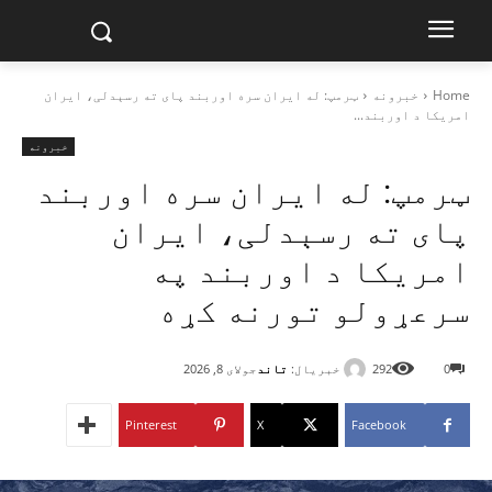
Home
خبرونه
ټرمپ: له ایران سره اوربند پای ته رسېدلی، ایران
امریکا د اوربند...
خبرونه
ټرمپ: له ایران سره اوربند
پای ته رسېدلی، ایران
امریکا د اوربند په
سرعړولو تورنه کړه
خبریال:
تاند
0
292
جولای 8, 2026
Pinterest
X
Facebook