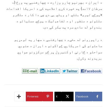
د ایران د بهرنیو چارو وزارت د چهارشنبې په ورځ (د
سرطان ۱۷مه) په خپره کړې اعلامیه کې د امریکا اقدامات
«پوځي تېری» بللي او ویلي یې دي چې دا کار د ملګرو
ملتونو د منشور او د تفاهم‌لیک د پوځي عملیاتو د
بندولو له مادې سره په ټکر کې دی.
د راپورونو له مخې، د چهارشنبې د سهار په لومړیو
ساعتونو کې امریکايي ځواکونو د ایران د جنوبي
سواحلو د څارنې او کنټرول پر څو مرکزونو هوايي
بریدونه وکړل.
E-mail
LinkedIn
Twitter
Facebook
Pinterest
X
Facebook