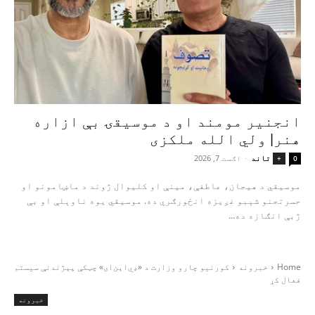
انجنیر مومند او د موسیقۍ بې‌ ازاره
هنر| ولي الله ملکزی
تاند
-
اګست 7, 2026
+
0
موسیقي د هیجان، عاطفې، مینې او کلیوال ژوند د ماښامونو او
حسرتجنو شېبو غږیزه انځورګري ده. موسیقي یوه ناوېلې او بې‌
ژبې انګازه ده...