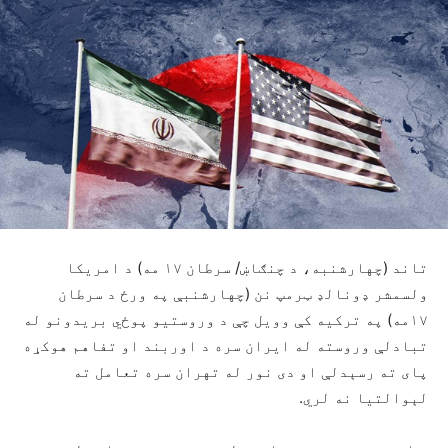
تاند (چهارشنبه، د چنګاښ/ سرطان ۱۷ مه) د امریکا
ولسمشر ډونالډ ټرمپ نن (چهارشنبې په ورځ د سرطان
۱۷مه) په ترکیه کې وویل چې د وروستیو پوځي بریدونو له
تبادلې وروسته له ایران سره د اوربند او تفاهم هوکړه
پای ته رسېدلې او دی نور له تهران سره تعامل ته
لېوالتیا نه لري.