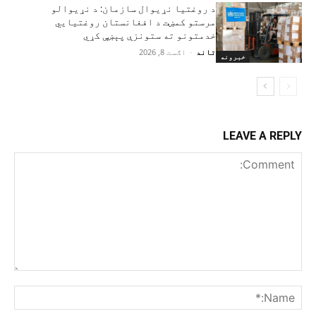
د روغتیا نړیوال سازمان: د نړیوالو
مرستو کمښت د افغانستان روغتیايي
خدمتونو ته ستونزې پېښې کړي
تاند
-
اګست 8, 2026
خبرونه
LEAVE A REPLY
Comment:
me:*