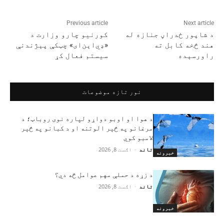
Previous article
Next article
د شاپور ځدراڼ جنازه له
کورنیو چارو وزارت د
هند څخه کابل ته
«ډي‌اېن‌ای» چټکې پېژندنې
راورسېده
سیستم فعال کړ
نور تازه موضوعات
د هوا او اوبو دواړو لپاره نوی روباټ؛ د
مرغانو په څېر الوتنه او د کبانو په څېر
لامبو کوي
تاند
-
اګست 8, 2026
خبرونه
د زړه د حملې مهم عوامل څه دي؟
تاند
-
اګست 8, 2026
خبرونه