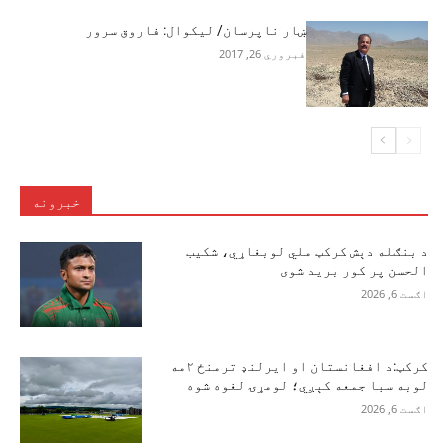
ښار ناپرسان/ لیکوال: فاروق سرور
فبروري 26, 2017
خبرونه
د بنګله دېش کرکټ ملي لوبغاړي، شکیب
الحسن پر کور برید شوی
اګست 6, 2026
کرکټ:د افغانستان او ایرلنډ ترمنځ ۲مه
لوبه سبا جمعه کېږي؛ لومړۍ لغوه شوه
اګست 6, 2026