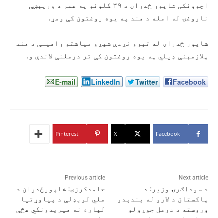
اچوونکی شاپور ځدراڼ د ۳۹ کلونو په عمر د ورپېښې
ناروغۍ له امله د هند په یوه روغتون کې ومړ.
شاپور ځدراڼ له تېرو نږدې شپږو میاشتو راهیسې د هند
پلازمېنې ډيلي په یوه روغتون کې تر درملنې لاندې و.
E-mail
LinkedIn
Twitter
Facebook
Pinterest
X
Facebook
Previous article
Next article
د سوداګرۍ وزیر: د
حامدکرزی: شاپورځدران د
پاکستان د لارو له بندېدو
ملي لوبډلې د پیاوړتیا
وروسته د درمل جوړولو
لپاره نه ‌هیریدونکي هڅې