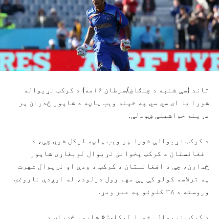
تاند (سې شنبه د چنګاښ/سرطان ۱۶مه) د کرکټ نړیواله
شورا یا ای سي سي په خپله وېب پاڼه د شاپور ځدران پر
مړینه خواشینې ښودلې.
د کرکټ نړیوالې شورا پر وېب پاڼه لیکل شوي چې، د
افغانستان د کرکټ پخوانی نړیوال لوبغاړی شاپور
ځدارن، چې د افغانستان د کرکټ د ودې او نړیوال شهرت
په ترلاسه کولو کې یې مهم رول درلود، له اوږدې ناروغۍ
وروسته د ۳۸ کلونو په عمر ومړ.
د کرکټ نړیوالې شورا لیکلي: « شاپور ځدراڼ د