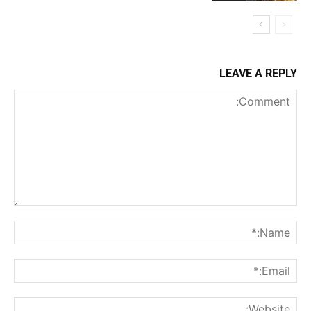
LEAVE A REPLY
Comment:
me:*
ail:*
ite: