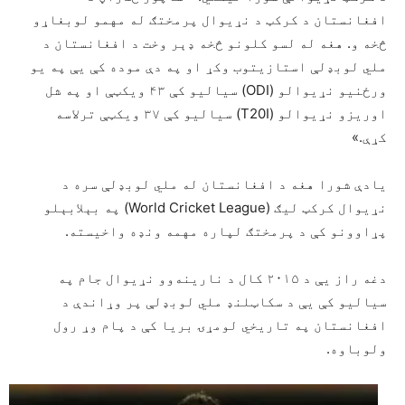
افغانستان د کرکټ د نړیوال پرمختګ له مهمو لوبغاړو
څخه و. هغه له لسو کلونو څخه ډېر وخت د افغانستان د
ملي لوبډلې استازیتوب وکړ او په دې موده کې یې په یو
ورځنیو نړیوالو (ODI) سیالیو کې ۴۳ ویکټې او په شل
اوریزو نړیوالو (T20I) سیالیو کې ۳۷ ویکټې ترلاسه
کړې.»
یادې شورا هغه د افغانستان له ملي لوبډلې سره د
نړیوال کرکټ لیګ (World Cricket League) په بېلابېلو
پړاوونو کې د پرمختګ لپاره مهمه ونډه واخیسته.
دغه راز یې د ۲۰۱۵ کال د نارینه‌وو نړیوال جام په
سیالیو کې یې د سکاټلنډ ملي لوبډلې پر وړاندې د
افغانستان په تاریخي لومړۍ بریا کې د پام وړ رول
ولوباوه.