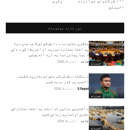
۱۰۰ شرکتونو جوازونه
وکړې
اخیستي
نور تازه موضوعات
ملګري ملتونه: د داعش ګواښ لا هم جدي دی؛
په افغانستان، سوریه او افریقا کې د ډلې
د بیا پیاوړتیا په اړه اندېښنې
تاند
-
اګست 6, 2026
خبرونه
د بنګله دېش کرکټ ملي لوبغاړي، شکیب
الحسن پر کور برید شوی
S.Sapai
-
اګست 6, 2026
خبرونه
د اقلیمي بدلون له امله په افغانستان کې
بشري اړتیاوې زیاتې شوې
تاند
-
اګست 6, 2026
خبرونه