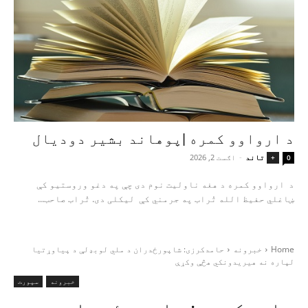
د ارواوو کمره |پوهاند بشیر دودیال
تاند
-
اګست 2, 2026
+
0
د ارواوو کمره د هغه ناولیت نوم دی چې په دغو وروستیو کې
ښاغلي حفیظ الله تُراب په جرمني کې لیکلی دی. تُراب صاحب...