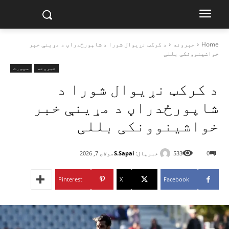
Home
خبرونه
د کرکټ نړیوال شورا د شاپورځدراڼ د مړینې خبر
خواشینوونکی بللی
خبرونه
سپورت
د کرکټ نړیوال شورا د
شاپورځدراڼ د مړینې خبر
خواشینوونکی بللی
خبریال:
S.Sapai
0
533
جولای 7, 2026
Pinterest
X
Facebook