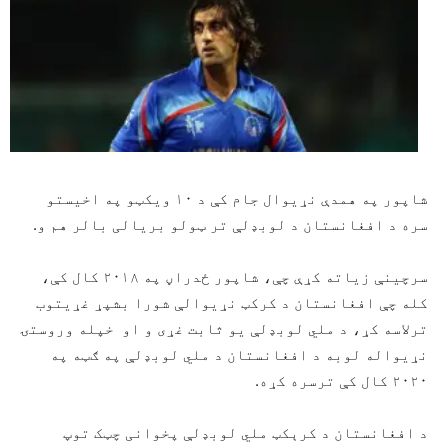
شاپور په همدې نړیوال جام کې د ۱۰ ویکټو په اخیستو
سره د افغانستان د لوبډلې تر ټولو بریالی بالر هم و.
سرچینې زیاته کړې چې، شاپور ځدراڼ په ۲۰۱۸ کال کې،
کله چې افغانستان د کرکټ نړیوالې شورا بشپړ غړیتوب
ترلاسه کړ، د ملي لوبډلې یو ثابت غړی و او خپله وروستۍ
نړیواله لوبه د افغانستان د ملي لوبډلې په ګټه په
۲۰۲۰ کال کې ترسره کړه.
د افغانستان د کرېکټ ملي لوبډلې پخوانی چټک توپ