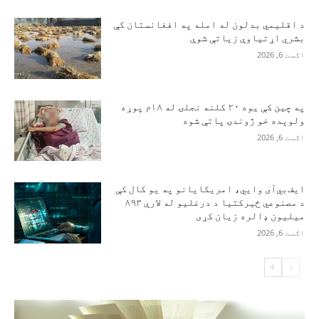
د اقلیمي بدلون له امله په افغانستان کې
بشري اړتیاوې زیاتې شوې
اګست 6, 2026
په چین کې یوه ۲۰ کلنه نجلۍ له ۱۸م پوړه
ولوېده خو ژوندۍ پاتې شوه
اګست 6, 2026
ایف‌بي‌آی وايي، امریکایانو په یو کال کې
د مصنوعي ځیرکتیا د درغلیو له لارې ۸۹۳
میلیون ډالره زیان کړی
اګست 6, 2026