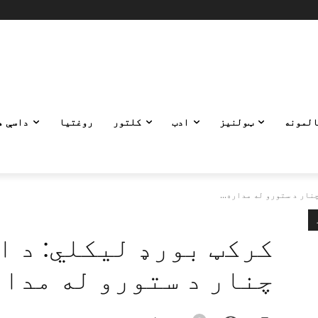
المونه
ټولنیز
ادب
کلتور
روغتیا
داسې ه
نار د ستورو له مداره...
کرکټ بورډ لیکلي: د ا
چنار د ستورو له مدا