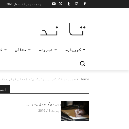
پنجشنبه, اګست 6, 2026
تاند
کورپاڼه
خبرونه
مقالې
ک
Home
خبرونه
کرکټ بورډ لیکلي: د افغان کرکټ دنګ چ
ادب
روږدی/اجمل پسرلی
اپریل 13, 2019