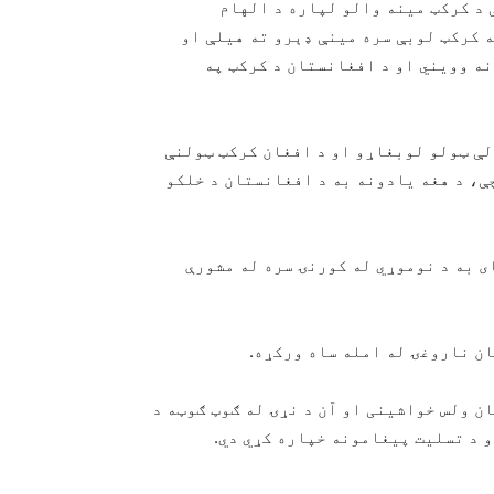
 د کرکټ مینه والو لپاره د الهام
ه کرکټ لوبې سره مینې ډېرو ته هیلې او
ه وویني او د افغانستان د کرکټ په
لې ټولو لوبغاړو او د افغان کرکټ ټولنې
ې، د هغه یادونه به د افغانستان د خلکو
ی به د نوموړي له کورنۍ سره له مشورې
ان ناروغۍ له امله ساه ورکړه.
ن ولس خواشینی او آن د نړۍ له ګوټ ګوټه د
 د تسلیت پيغامونه خپاره کړي دي.‎