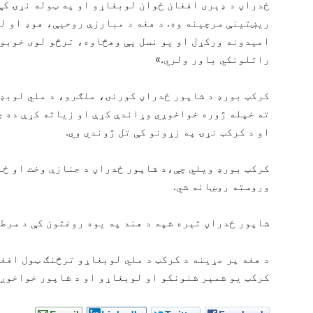
ځدراڼ د ډېری افغان ځوان لوبغاړو او په ټوله نړۍ کې
ریښتینې سرچینه وه. د هغه د مبارزې روحیې، هوډ او ل
امیدونه ورکړل او یو نسل یې وهڅاوه، ترڅو لوی خوبون
راتلونکي باور ولري.»
کرکټ بورډ د شاپور ځدراڼ کورنۍ، ملګرو، د ملي لوبډ
ته خپله ژوره خواخوږي وړاندې کړې او زیاته کړې ده چ
او د کرکټ نړۍ په زړونو کې تل ژوندي وي.
کرکټ بورډ ویلي چې،د شاپور ځدراڼ د جنازې وخت او ځا
وروسته روښانه شي.
شاپور ځدراڼ تېره شپه د هند په یوه روغتون کې د سرط
د هغه پر مړینه د کرکټ د ملي لوبغاړو ترڅنګ ټول افغا
کرکټ یو شمېر شنونکو او لوبغاړو او د شاپور خواخوږو