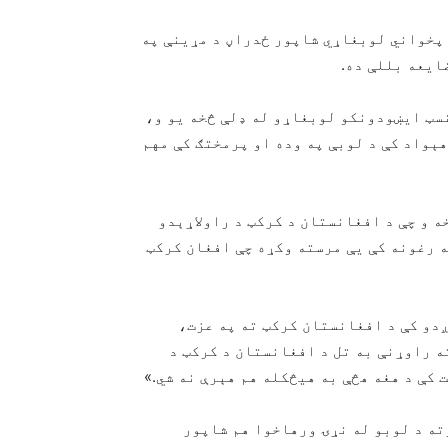
 پخواني لوبغاړي شاپور ځدراڼ د مړینې په
ایعه بللې ده.
سټ ایښودونکو لوبغاړو له ډلې څخه یو و،
ېواد کې د لوبې په وده او پرمختګ کې مهم
 و چې د افغانستان د کرکټ د راولاړېدو
ه رغونه کې یې مرسته وکړه چې افغان کرکټ
ږدو کې د افغانستان کرکټ ته په عزت،
ته راوړنې به تل د افغانستان د کرکټ د
 کې د هغه هڅې به هیڅکله هم هېرې نه شي.»
ته د لوبو له نړۍ ورهاخوا هم شاپور