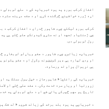
افغان کرکټ بورډ په یوه خبرپاڼه کې د ملي لوبډلې د
اړه ژوره خواشیني څرګنده کړې او د هغه مړینه ستره ض
کرکټ بورډ لیکلي چې، شاپور ځدراڼ د افغان کرکټ د بن
چې ژمنتیا، تعهد او نه ستړې کیدونکو هلو ځلو یې په ه
رول لوبولی دی.
خبرپاڼه زیاتوي چې، شاپور د هغو ویاړلو لوبغاړو څخه
او ودې لپاره یې ډېر کوښښونه وکړل او د هغو پلونو پ
یې نړیوال پړاو ته ورساوه.
خبرپاڼه کې راغلي: « شاپورجان د خپل ټول مسلک په او
زړورتیا او ویاړ سره خدمت وکړ. د هغه هلې ځلې او لاس
تاریخ یو مهم څپرکی پاتې شي او د ملي لوبډلې په خدمت
د خبرپاڼې په یوه بله برخه کې زیاته شوې، « له شک پر