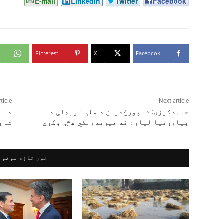
E-mail
LinkedIn
Twitter
Facebook
Pinterest
X
Facebook
ticle
Next article
حامدکرزی: شاپورځدران د ملي لوبډلې د
د ا
پیاوړتیا لپاره نه ‌هیریدونکي هڅې وکړې
شاپ
نور تازه موضوع