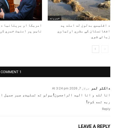
خبرونه
د اقلیمي بدلون له امله په
امریکا او برېتانیا د 
افغانستان کې بشري اړتیاوې
ناټو پر امنیت خبرې کړې
زیاتې شوې
1 COMMENT
داکتر لمر
جولای 7, 2026 At 3:24 pm
انا لله و انا الیه الراجعون! ټولو ته تسلیت، صبر جمیل او
ربه تمه کوم!
Reply
LEAVE A REPLY