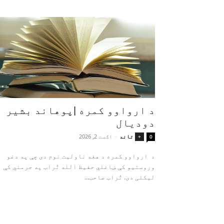
د ارواوو کمره |پوهاند بشیر
دودیال
تاند
-
اګست 2, 2026
+
0
د ارواوو کمره د هغه ناولیت نوم دی چې په دغو
وروستیو کې ښاغلي حفیظ الله تُراب په جرمني کې
لیکلی دی. تُراب صاحب...