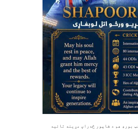
۱مه) د افغانستان کرکټ بورډ هم د شاپور ځدراڼ مړینه تائید