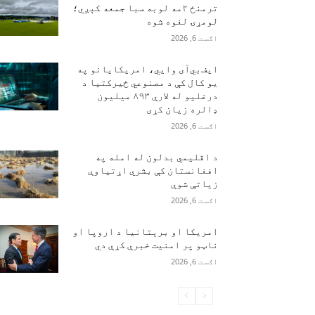
ترمنځ ۲مه لوبه سبا جمعه کېږي؛
لومړۍ لغوه شوه
اګست 6, 2026
ایف‌بي‌آی وايي، امریکایانو په
یو کال کې د مصنوعي ځیرکتیا د
درغلیو له لارې ۸۹۳ میلیون
ډالره زیان کړی
اګست 6, 2026
د اقلیمي بدلون له امله په
افغانستان کې بشري اړتیاوې
زیاتې شوې
اګست 6, 2026
امریکا او برېتانیا د اروپا او
ناټو پر امنیت خبرې کړې دي
اګست 6, 2026