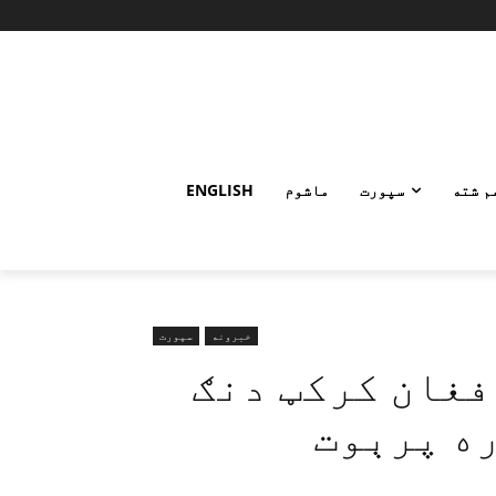
م شته
سپورت
ماشوم
ENGLISH
خبرونه
سپورت
فغان کرکټ دنګ
ره پرېوت