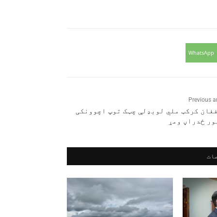
WhatsApp
Previous ar
فغان کرکټ ملي لوبډلې چټک توپ اچوونکی
ور ځدراڼ ومړ
ات