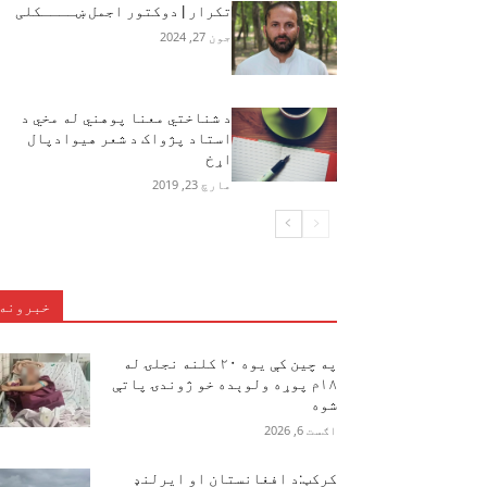
تکرار | دوکتور اجمل ښــــکلی
جون 27, 2024
د شناختي معنا پوهني له مخي د
استاد پژواک د شعر هیوادپال
اړخ
مارچ 23, 2019
خبرونه
په چین کې یوه ۲۰ کلنه نجلۍ له
۱۸م پوړه ولوېده خو ژوندۍ پاتې
شوه
اګست 6, 2026
کرکټ:د افغانستان او ایرلنډ