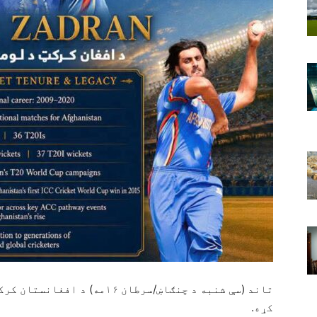
تاند (سې شنبه د چنګاښ/سرطان ۶
کړه.