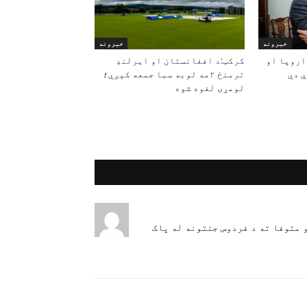
خبرونه
خبرونه
اروپا او
کرکټ:د افغانستان او ایرلنډ
 دي
ترمنځ ۲مه لوبه سبا جمعه کېږي؛
لومړۍ لغوه شوه
 متوفا ته د فردوس جنتونه له پاک