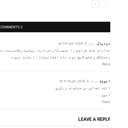
2 COMMENTS
دودیال
جولای 6, 2026 At 1:07 pm
خداوند جنت فردوس را نصیب شان فرماید. پیلوت وطندوست، ص
زحمتکش و شخص لایق بود. نام افغانستان را بلند نمود.
Reply
امينه
جولای 6, 2026 At 11:14 pm
الله تعالی دې جنتونه ورکړي
آمين
Reply
LEAVE A REPLY