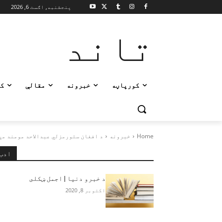
پنجشنبه, اګست 6, 2026
تاند
کورپاڼه
خبرونه
مقالې
ک
Home
خبرونه
د افغان ستورمزلي عبدالاحد مومند مړ
ادب
د خبرو دنيا | اجمل ښکلى
اکتوبر 8, 2020