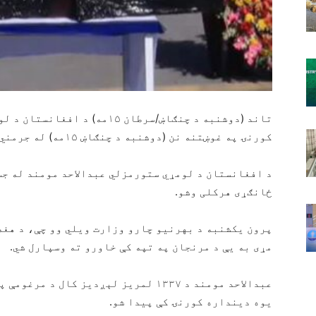
تاند (دوشنبه د چنګاښ/سرطان ۱۵م
کورنۍ په غوښتنه نن (دوشنبه د چنګاښ ۱۵مه) له جرمني څخه کابل ته راولېږدول شو.
د افغانستان د لومړي ستورمزلي عبدالاحد مومند له جس
ځانګړی هرکلی وشو.
پرون یکشنبه د بهرنیو چارو وزارت ویلي وو چې، د هغه
مړی به یې د مرنجان په تپه کې خاورو ته وسپارل شي.
یوه دینداره کورنۍ کې پیدا شو.