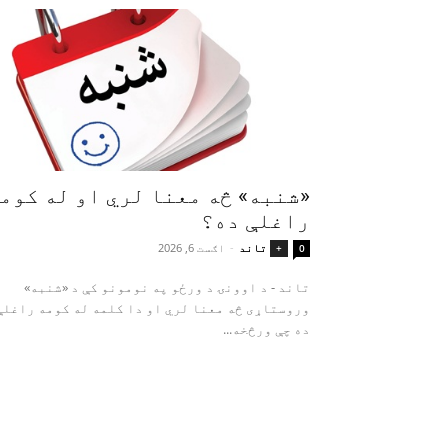
«شنبه» څه معنا لري او له کوم
راغلې ده؟
تاند
-
اګست 6, 2026
+
0
تاند - د اوونۍ د ورځو په نومونو کې د «شنبه»
وروستاړی څه معنا لري او دا کلمه له کومه راغلې
ده چې ورڅخه...