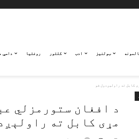
المونه
ټولنیز
ادب
کلتور
روغتیا
داسې ه
ی کابل ته راولېږدول شو
د افغان ستورمزلي عب
مړی کابل ته راولېږد