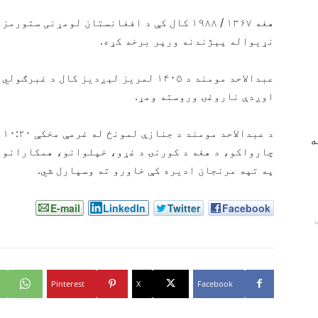
هغه ۱۳۶۷ / ۱۹۸۸ کال کې د افغانستان لومړنی 
نړیواله پېژندنه ورپر برخه کړه.
اوږدې ناروغۍ وروسته ومړ.
د 
ه
چارواکو، د هغه د کورنۍ د غړو، خپلوانو، همکارانو ا
په تپه مرنجان ادیره کې خاورو ته وسپارل شي.
E-mail
LinkedIn
Twitter
Facebook
Pinterest
X
Facebook