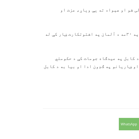
ستورمزلی شو او هېواد ته یې ویاړ، عزت او
عبدالاحد مومند د ۱۴۰۵ لمریز لېږدیز کال د غبرګولي په ۳۰مه د آلمان په اشتوتکارت ښار کې له
عبدالاحد مومند د جنازې لمونځ له غرمې مخکې ۱۰:۲۰ د کابل په عیدګاه جومات کې د حکومتي
و ښاریانو په ګډون ادا او بیا به د کابل
WhatsApp