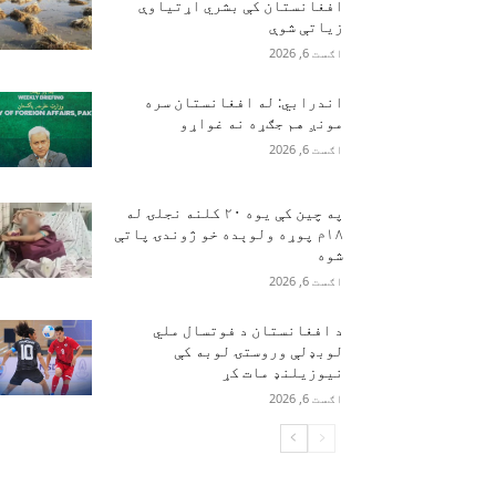
افغانستان کې بشري اړتیاوې
زیاتې شوې
اګست 6, 2026
اندرابي: له افغانستان سره
مونږ هم جګړه نه غواړو
اګست 6, 2026
په چین کې یوه ۲۰ کلنه نجلۍ له
۱۸م پوړه ولوېده خو ژوندۍ پاتې
شوه
اګست 6, 2026
د افغانستان د فوتسال ملي
لوبډلې وروستۍ لوبه کې
نیوزیلنډ مات کړ
اګست 6, 2026