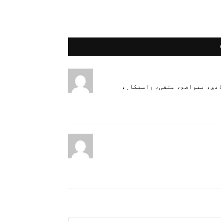
ادق، متواضع، متقی، راستکار،