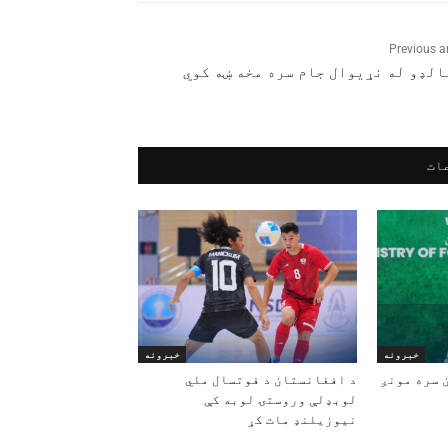
Previous ar
الډو له نړیوال جام سره مخه ښه کوي
ات
خبرونه
خبرونه
 سره مونږ
د افغانستان د فوتسال ملي
لوبډلې وروستۍ لوبه کې
نیوزیلنډ مات کړ