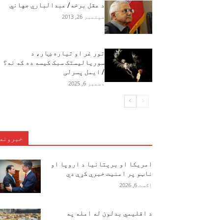
د عقل برخه/ عبدالباري جهاني
سپتمبر 26, 2013
تور غر او تیاره ښار، د
سوریالیستک سبک کیسه ده که نه؟
/ ایمل پسرلی
دسمبر 6, 2025
خبرونه
امریکا او برېتانیا د اروپا او
ناټو پر امنیت خبرې کړې دي
اګست 6, 2026
د اقلیمي بدلون له امله په