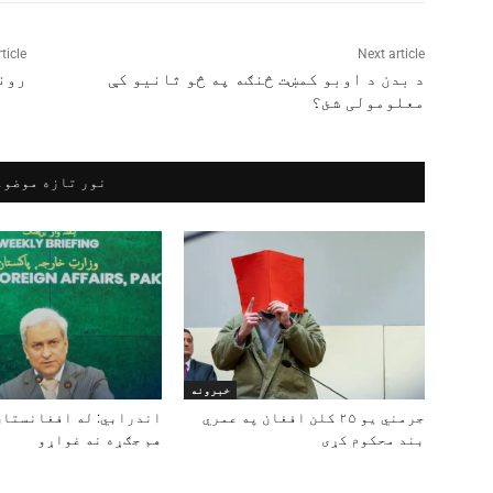
ticle
Next article
د بدن د اوبو کمښت څنګه په څو ثانیو کې
رون
معلومولی شئ؟
نور تازه موضوع
خبرونه
جرمني یو ۲۵ کلن افغان په عمري
اندرابي: له افغانستان
بند محکوم کړی
هم جګړه نه غواړو