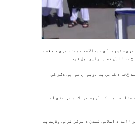
ه) د افغانستان د لومړي ستور‌مزلي عبدالاحد مومند مړی د هغه د
د څخه د کابل په نړیوال هوايي ډګر کې
 جنازه به د کابل په عیدګاه کې وشي او
عبدالاحد مومند د ۱۳۳۷ لمریز لېږدیز کال د مرغومې پر ۱۰مه د اسلامي تمدن د مرکز غزني ولایت په