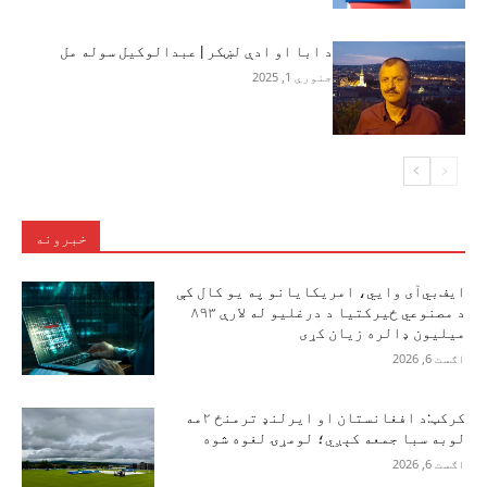
د ابا او ادې لښکر | عبدالوکيل سوله مل
جنوري 1, 2025
خبرونه
ایف‌بي‌آی وايي، امریکایانو په یو کال کې
د مصنوعي ځیرکتیا د درغلیو له لارې ۸۹۳
میلیون ډالره زیان کړی
اګست 6, 2026
کرکټ:د افغانستان او ایرلنډ ترمنځ ۲مه
لوبه سبا جمعه کېږي؛ لومړۍ لغوه شوه
اګست 6, 2026