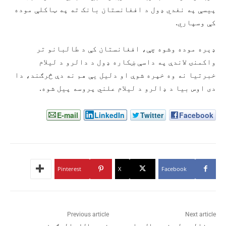
پیسې په نغدي ډول د افغانستان بانک ته په ټاکلې موده
کې وسپاري.
ډېره موده وشوه چې، افغانستان کې د طالبانو تر
واکمنۍ لاندې په داسې ښکاره ډول د دالرو د لیلام
خبرتیا نه وه خپره شوې او دلیل یې هم نه دې څرګند، دا
دی اوس بیا د ډالرو د لیلام علني پروسه پیل شوه.
E-mail
LinkedIn
Twitter
Facebook
Pinterest
X
Facebook
Previous article
Next article
رونالډو له نړیوال جام
فوټبال: بالوګون د ټرمپ