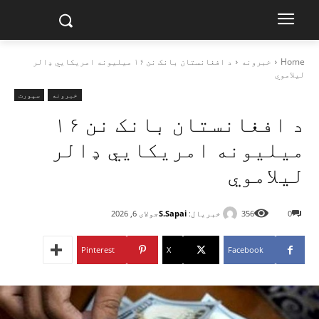
Home
خبرونه
د افغانستان بانک نن ۱۶ میلیونه امریکایي ډالر
لیلاموي
خبرونه
سپورت
د افغانستان بانک نن ۱۶
میلیونه امریکایي ډالر
لیلاموي
خبریال:
S.Sapai
0
356
جولای 6, 2026
Pinterest
X
Facebook