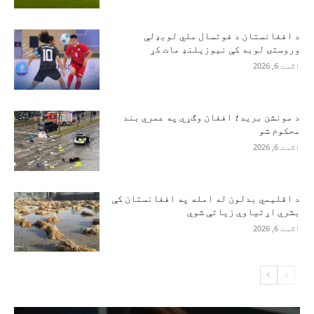
د افغانستان د فوتسال ملي لوبډلې
وروستۍ لوبه کې نیوزیلنډ مات کړ
اګست 6, 2026
د مونشن برید؛ افغان وګړي په عمري بند
محکوم شو
اګست 6, 2026
د اقلیمي بدلون له امله په افغانستان کې
بشري اړتیاوې زیاتې شوې
اګست 6, 2026