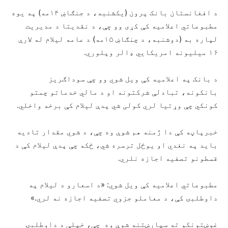
د افغانستان بانک پرون (یکشنبه، د جنګاښ ۱۴مه) په یوه
مطبوعاتي اعلامیه کې کړی وو چې، د نقدیتا د مدیریت
لپاره به (دوشنبه، د چنګاښ ۱۵مه) د عامه لیلام له لارې
۱۶ میلیونه امریکایي ډالر وپلوري.
د بانک په اعلامیه کې ویل شوي وو چې سوداګریز
بانکونه، تبادلې شرکتونه او د مالي خدماتو چمتو
کونکي چې وړتیا لري کولی شي پدې لیلام کې برخه واخلي.
خبرپاڼه کې دا ژمنه هم شوې وه چې، د شوي مقدار تادیه
باید په نغدي او یوځل ترسره شي، ځکه چې پدې لیلام کې د
قسطونو تصفیه اجازه نلري.
مطبوعاتي اعلامیه کې ویل شوي: «د اسعارو د لیلام په
داوطلبۍ کې، د معاملو جزوي تصفیه اجازه نه لري.»
غوښتونکو ته سپارښتنه شوې وه چې، خپلې د داوطلبۍ