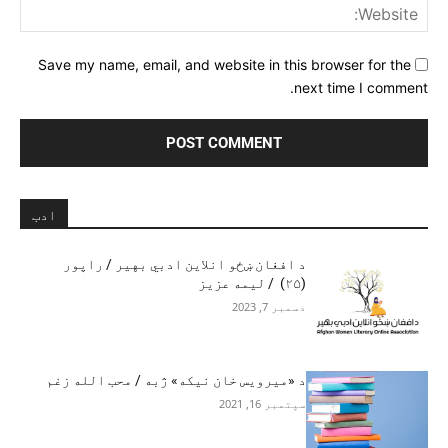
ite:
Save my name, email, and website in this browser for the
next time I comment.
ادب
د افغان ښځو انلاین ادبي بهیر / راپور
(۲۵) / لیمه عزیز
دسمبر 7, 2023
د «میرویس خان نیکه» ژبه / محب الله زغم
سپتمبر 16, 2021