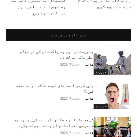
سره مخه ښه کوي
په غوښتنه د بلجیم پر
وړاندې لوبېږي
نور تازه موضوعات
بلوچستان اوس په پاکستان کې تر ټولو
خطرناک ایالت دی
تاند
-
اګست 7, 2026
خبرونه
ولې ګرمي انسانان غوسه‌ناکه او بدخلقه
کوي؟
تاند
-
اګست 7, 2026
خبرونه
شیعه مشرانو د طالبانو د عدلیې وزیر پر
تبعیضي اقداماتو او چلند نیوکه وکړه
تاند
-
اګست 7, 2026