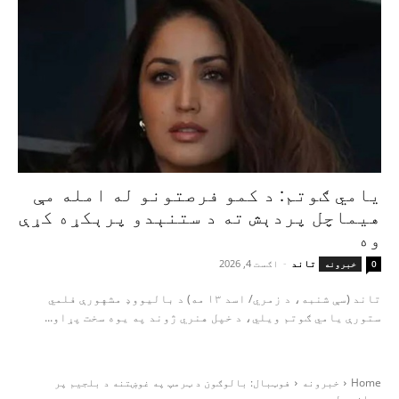
یامي ګوتم: د کمو فرصتونو له امله مې
هیماچل پردېش ته د ستنېدو پرېکړه کړې
وه
تاند
-
اګست 4, 2026
0
خبرونه
تاند (سې شنبه، د زمري/ اسد ۱۳ مه) د بالیووډ مشهورې فلمي
ستورې یامي ګوتم ویلي، د خپل هنري ژوند په یوه سخت پړاو...