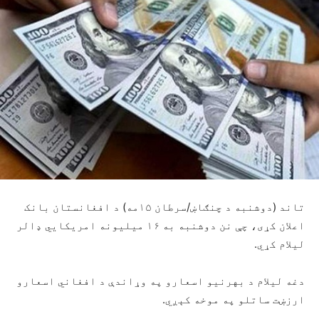
تاند (دوشنبه د چنګاښ/سرطان ۱۵مه) د افغانستان بانک
اعلان کړی، چې نن دوشنبه به ۱۶ میلیونه امریکایي ډالر
لیلام کړي.
دغه لیلام د بهرنیو اسعارو په وړاندې د افغاني اسعارو
ارزښت ساتلو په موخه کېږي.