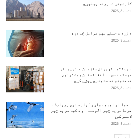
کارخونې کارونه پیلېږي
اګست 8, 2026
د زړه د حملې مهم عوامل څه دي؟
اګست 8, 2026
د روغتیا نړیوال سازمان: د نړیوالو
مرستو کمښت د افغانستان روغتیايي
خدمتونو ته ستونزې پېښې کړي
اګست 8, 2026
د هوا او اوبو دواړو لپاره نوی روباټ؛ د
مرغانو په څېر الوتنه او د کبانو په څېر
لامبو کوي
اګست 8, 2026