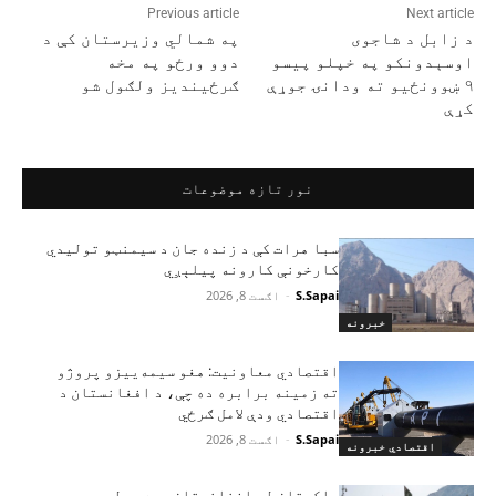
Previous article
Next article
د زابل د شاجوی
په شمالي وزیرستان کې د
اوسېدونکو په خپلو پیسو
دوو ورځو په مخه
۹ ښوونځیو ته ودانۍ جوړې
ګرځیندیز ولګول شو
کړې
نور تازه موضوعات
سبا هرات کې د زنده جان د سیمنټو تولیدي
کارخونې کارونه پیلېږي
S.Sapai
-
اګست 8, 2026
خبرونه
اقتصادي معاونیت: هغو سیمه‌ییزو پروژو
ته زمینه برابره ده چې، د افغانستان د
اقتصادي ودې لامل ګرځي
S.Sapai
-
اګست 8, 2026
اقتصادي خبرونه
پاکستان له افغانستان سره ټولې