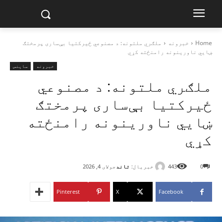
Home
خبرونه
ملګري ملتونه: د مصنوعي ځیرکتیا بې‌ساری پرمختګ
ښايي ناورینونه رامنځته کړي
خبرونه
ساینس
ملګري ملتونه: د مصنوعي
ځیرکتیا بې‌ساری پرمختګ
ښايي ناورینونه رامنځته
کړي
خبریال:
تاند
0
443
جولای 4, 2026
Pinterest
X
Facebook