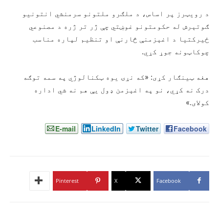
د رویټرز پر اساس، د ملګرو ملتونو سرمنشي انتونیو
ګوتېرش له حکومتونو غوښتي چې ژر تر ژره د مصنوعي
ځیرکتیا د اغېزمنې څارنې او تنظیم لپاره مناسب
چوکاټونه جوړ کړي.
هغه ټینګار کړی: «که نړۍ یوه ټکنالوژي په سمه توګه
درک نه کړي، نو په اغېزمن ډول یې هم نه شي اداره
کولای.»
E-mail
LinkedIn
Twitter
Facebook
Pinterest
X
Facebook