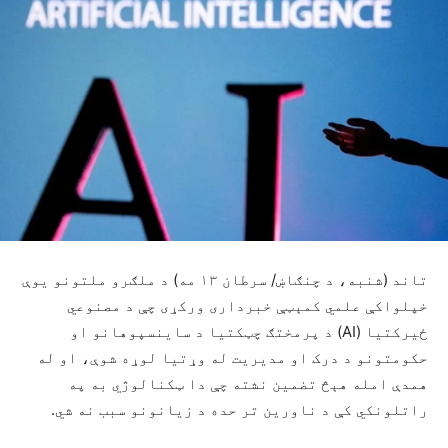
تاند (شنبه، د چنګاښ/ سرطان ۱۳ مه) د ملګرو ملتونو یوې
خپلواکې علمي کمېټې خبرداری ورکړی چې د مصنوعي
ځیرکتیا (AI) د پرمختګ چټکتیا د ساینسپوهانو او
حکومتونو د درک او مدیریت له وړتیا لوړه شوې، او له
همدې امله هېڅ تضمین نشته چې دا ټکنالوژي به په
راتلونکي کې د ناورین تر حده د زیانونو سبب نه شي.