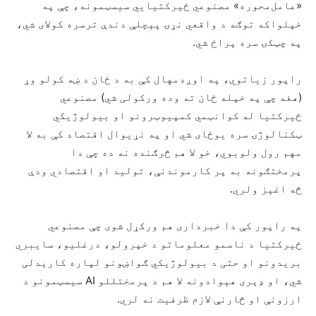
«عامل‌محوره» مصنوعي ځیرکتیايي سیسټمونه، چې په
خپلواکه توګه د واقعي نړۍ پېچلې دندې ترسره کولای شي،
په چټکۍ سره پراخ شي.
راپور زیاتوي، په اوږدمهال کې به د ځان د ښه کولو وړ
(هغه چې په خپله ځان ته وده ورکولی شي) مصنوعي
ځیرکتیا له کوانټمي کمپیوټرونو او بیولوژیکي
ټکنالوژۍ سره یوځای شي او په نړیوال اقتصاد کې به لا
مهم رول ولوبوي، خو لا هم څرګنده نه ده چې دا
پرمختګونه به پر کارموندنې، تولید او اقتصادي ودې
څه اغېز ولري.
په راپور کې دا خبرداری هم ورکړل شوی چې مصنوعي
ځیرکتیا د ناسمو معلوماتو د خپرولو، درغلیو، سایبري
بریدونو او حتی د بیولوژیکي ګواښونو لپاره کارېدلی
شي، او ډېری هېوادونه لا هم د پرمختللو AI سیسټمونو د
ارزونې او څارنې لازم ظرفیت نه لري.