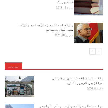
خالد وردګ
مارچ 13, 2014
ولیکه اسمانه د زمان حماسه ولیکه |
عبدالباري جهاني
جنوري 28, 2020
خبرونه
پاکستان له افغانستان سره ټولې
ټرانزیټي لارې پرانېزي
اګست 8, 2026
سبا هرات کې د زنده جان د سیمنټو تولیدي