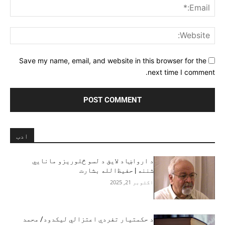
ail:*
ite:
Save my name, email, and website in this browser for the
next time I comment.
ادب
د ارواښاد لایق د لسو څلوريزو مانایي
شننه | حفيظ‌الله بشارت‎
اکتوبر 21, 2025
د حکمتیار تفردي اعتزالي لیکدود/ محمد