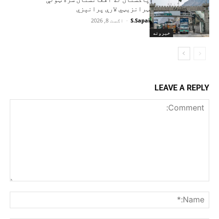
ټرانزیټي لارې پرانېزي
S.Sapai
-
اګست 8, 2026
خبرونه
LEAVE A REPLY
Comment:
me:*