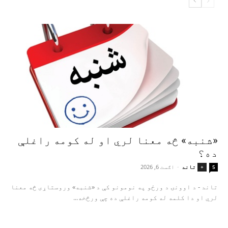
«شنبه» څه معنا لري او له کومه راغلې
ده؟
تاند
-
اګست 6, 2026
+
5
تاند - د اوونۍ د ورځو په نومونو کې د «شنبه» وروستاړی څه معنا
لري او دا کلمه له کومه راغلې ده چې ورڅخه...