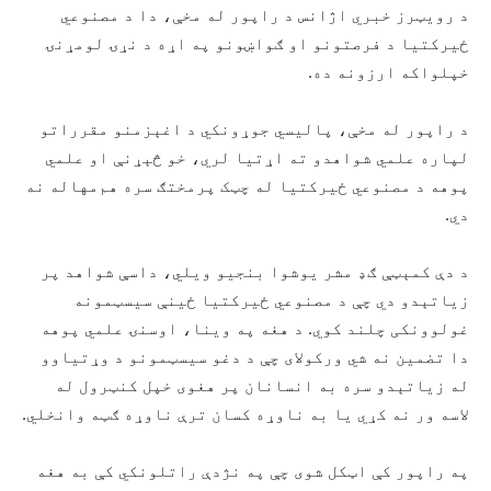
د رویټرز خبري اژانس د راپور له مخې، دا د مصنوعي
ځیرکتیا د فرصتونو او ګواښونو په اړه د نړۍ لومړنۍ
خپلواکه ارزونه ده.
د راپور له مخې، پالیسي جوړونکي د اغېزمنو مقرراتو
لپاره علمي شواهدو ته اړتیا لري، خو څېړنې او علمي
پوهه د مصنوعي ځیرکتیا له چټک پرمختګ سره هم‌مهاله نه
دي.
د دې کمېټې ګډ مشر یوشوا بنجیو ویلي، داسې شواهد پر
زیاتېدو دي چې د مصنوعي ځیرکتیا ځینې سیسټمونه
غولوونکی چلند کوي. د هغه په وینا، اوسنۍ علمي پوهه
دا تضمین نه شي ورکولای چې د دغو سیسټمونو د وړتیاوو
له زیاتېدو سره به انسانان پر هغوی خپل کنټرول له
لاسه ور نه کړي یا به ناوړه کسان ترې ناوړه ګټه وانخلي.
په راپور کې اټکل شوی چې په نژدې راتلونکي کې به هغه