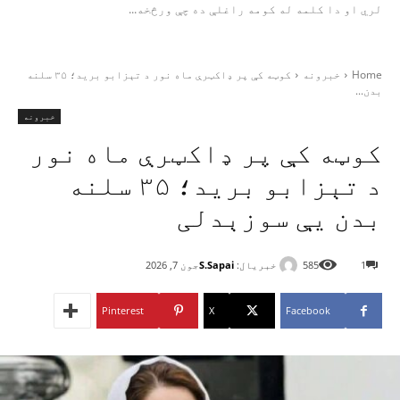
لري او دا کلمه له کومه راغلې ده چې ورڅخه...