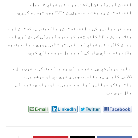
افغان لوبډله نن (یکشنبه، د غبرګولي ۱۷مه) د
افغانستان په وخت د ماسپښین ۳:۳۰ بجو ترسره کېږي.
په دغو سیالیو کې د افغانستان، مالدیف، پاکستان او د
بنګله‌دېش د ۲۳ کلنو څخه کم عمره لوبډلې ګډون لري او د
روان کال د غبرګولي له ۱۱مې تر ۲۰مې پورې د مالدیف په
پلازمېنه مالي ښار کې له یو بل سره سیالي کوي.
باید وویل شي چې دغه سیالۍ په مالدیف کې د فوټبال د
۷۵مې کلیزې په مناسبت جوړې شوې دي او موخه یې د
راتلونکو سیالیو لپاره د سیمې د لوبډلو چمتووالی
بلل شوی دی.
E-mail
LinkedIn
Twitter
Facebook