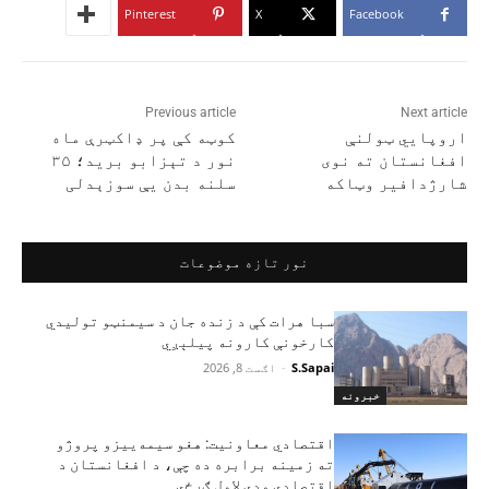
Pinterest
X
Facebook
Previous article
Next article
اروپايي ټولنې
کوټه کې پر ډاکټرې ماه
افغانستان ته نوی
نور د تېزابو برید؛ ۳۵
شارژدافیر وټاکه
سلنه بدن یې سوزېدلی
نور تازه موضوعات
سبا هرات کې د زنده جان د سیمنټو تولیدي
کارخونې کارونه پیلېږي
S.Sapai
-
اګست 8, 2026
خبرونه
اقتصادي معاونیت: هغو سیمه‌ییزو پروژو
ته زمینه برابره ده چې، د افغانستان د
اقتصادي ودې لامل ګرځي