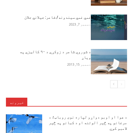
غمي غمي سیندونه/ شاعر: جیلاني جلان
دسمبر 7, 2023
د شوروي شاعر د زوکړې د ۹۰ کالیزې په
ویاړ
دسمبر 15, 2013
خبرونه
د هوا او اوبو دواړو لپاره نوی روباټ؛ د
مرغانو په څېر الوتنه او د کبانو په څېر
لامبو کوي