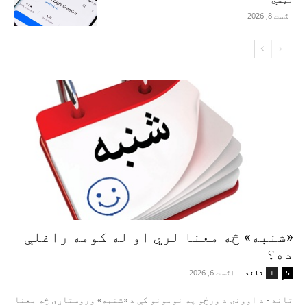
اګست 8, 2026
«شنبه» څه معنا لري او له کومه راغلې
ده؟
تاند
-
اګست 6, 2026
+
5
تاند - د اوونۍ د ورځو په نومونو کې د «شنبه» وروستاړی څه معنا