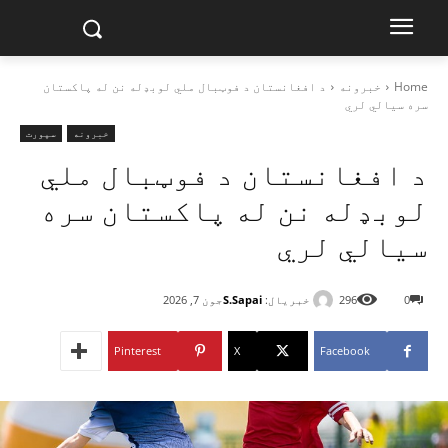
Home
خبرونه
د افغانستان د فوټبال ملي لوبډله نن له پاکستان
سره سیالي لري
خبرونه
سپورت
د افغانستان د فوټبال ملي
لوبډله نن له پاکستان سره
سیالي لري
خبریال:
S.Sapai
0
296
جون 7, 2026
Pinterest
X
Facebook