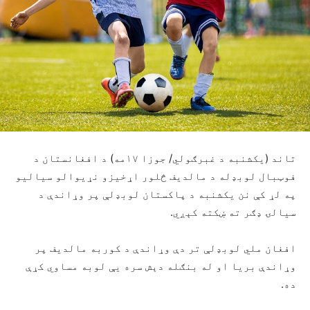
تاند (یکشنبه د غبرګولي/ جوزا ۱۷مه) د افغانستان د
فوټبال لوبډله د مالدیف څلور اړخیزو نړیوالو سیالیو
په لړ کې نن یکشنبه د پاکستان لوبډلې پر وړاندې د
سیالۍ ډګر ته ښکته کېږي.
افغان ملي لوبډلې تر دې وړاندې د کوربه مالدیف پر
وړاندې بریا او له بنګله دېش سره یې لوبه مساوي کړې
ده.