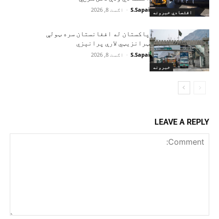
S.Sapai
-
اګست 8, 2026
اقتصادي خبرونه
پاکستان له افغانستان سره ټولې
ټرانزیټي لارې پرانېزي
S.Sapai
-
اګست 8, 2026
خبرونه
LEAVE A REPLY