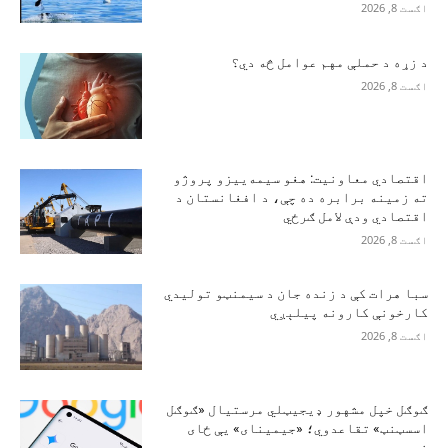
اګست 8, 2026
د زړه د حملې مهم عوامل څه دي؟
اګست 8, 2026
اقتصادي معاونیت: هغو سیمه‌ییزو پروژو
ته زمینه برابره ده چې، د افغانستان د
اقتصادي ودې لامل ګرځي
اګست 8, 2026
سبا هرات کې د زنده جان د سیمنټو تولیدي
کارخونې کارونه پیلېږي
اګست 8, 2026
ګوګل خپل مشهور ډیجیټلي مرستیال «ګوګل
اسسټنټ» تقاعدوي؛ «جیمینای» یې ځای
نیسي