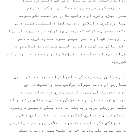
رامنځته کړي. سیمه‌ ییزه همکاري او ګډ امنیتي
ستراتېژي ولري او د ولسي ملاتړ پر بنسټ حکومتونه
پياوړي کړي. د اسلامي نړۍ په کچه د فلسطین قضیه د یو
متحد محور په توګه تعریف کړي، ترڅو د امت یووالی بیا
را ژوندی شي او د اسراییلو نفوذ محدود کړي. د دغو
اقداماتو په ترسره کولو خلیج هېوادونه کولای شي د
خپلواکي، ثبات او ستراتېژیک وقار یوه دوامداره بنسټ
کېږدي.
لنډه دا چې په سيمه کې د اسرائیلو د ځواکمنتيا نوې
سناريو او ددغه هيواد برلاسی هغه واقعيت دى چې
ورباندې سترګې پټول ناممکن شوي دي. ددغه هېواد
اوسنۍ ځواکمنتیا په خلیج کې یوازې د جنګي وړتیاو او
ټکنالوژیکو برياو پایله نه ده، بلکې د سیمې د رهبرۍ
نیمګړتیا، د همغږي نشتون، په امریکا باندي د خپل
راتلونکي تکيه او د دغه هېواد ملاتړ پربنسټ د پالیسي
د تعریف پایله ده. تر څو چې خلیج هېوادونه د خپلې