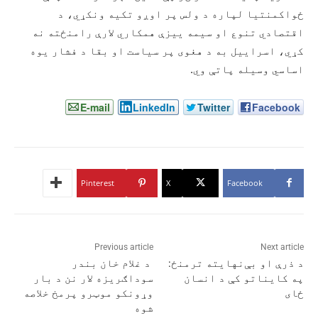
ځواکمنتيا لپاره د ولس پر اوږو تکیه ونکړي، د
اقتصادي تنوع او سیمه ییزې همکاري لارې رامنځته نه
کړي، اسراییل به د هغوی پر سیاست او بقا د فشار یوه
اساسي وسیله پاتې وي.
E-mail
LinkedIn
Twitter
Facebook
Pinterest
X
Facebook
Previous article
Next article
د ذرې او بې‌نهایته ترمنځ:
د غلام خان بندر
په کایناتو کې د انسان
سوداګریزه لار نن د بار
ځای
وړونکو موټرو پرمخ خلاصه
شوه