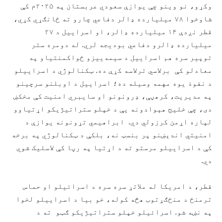
وکړو، نو وينو چې یوازې سعودي عربستان په ۲۰۲۵م کې
شاوخوا ۷۸ میلیارده ډالر دفاعي چارو ته ځانګړي کړي،
قطر نږدې ۱۴ میلیارده ډالر، او اسراییل د ۲۷
میلیارده ډالرو دفاعي بودیجه لري. له دومره ستر
توپير سره هم اسراییل د سیمه‌ییزو ځواکمنتیاو په
معادلو کې برلاسي ترلاسه کړې ده. ټکنالوژي د اسراییلو
د نفوذ یوه مهمه وسیله ده؛ اسراییل د اوبلنو سرچينو
په مدیریت، کرهڼې، ډرونونو او سایبري امنیت کې مخکښ
دی، چې خلیج هېوادونه یې د خپلو ستراتیژیکو اړتیاوو
لپاره اړمن کرزولي دي. ابراهیمي تړونونه یوازې د
امنیتي اندېښنو پر بنسټ نه، بلکې د ټکنالوژي په برخه
کې د اسراییلو مرستو ته د اړتیا په رڼا کې لاسلیک شوي
دي.
قطر، د امریکا له ملاتړ سره سره د اسرائیلو او حماس
ترمنځ د منځګړتوب هڅه کوله، خو بيا د اسراییلو لخوا
په نښه شو. اسرائیلو خپلو ستراتیژیکو ګټو ته د