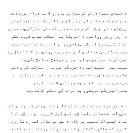
د خليجي هېوادونو ترمنځ بې باوري لا هم دوام لري. دغه
هېوادونه د دفاع لپاره د ګډ ميکانېزم رامنځته کولو
پرځاى د خپلو ځانګړو سیاستونو له مخې عمل کوي. سعودي
د ایران پر وړاندې د امریکا په ائتلاف حساب کوي، قطر
له ترکیې سره اړیکې پراخوي، او امارات له اسراییلو
سره مستقیمې همکاري لري. سربېره پر دې، د ۲۰۲۵ کال په
جون کې د اسراییلو او ایران ترمنځ مخامخ جګړې د
سیمه‌ییز امنیت لپاره جدي ګواښونه رامنځته کړل. دغې
جګړې وښوده چې د خلیج هېوادونه د پراخو نړیوالو او
سیمه‌ییزو بحرانونو په وړاندې لا هم د خپلو
ستراتیژیکو پرېکړو په برخه کې خپلواک نه دي.
د خلیج هېوادونه د تيلو او ګازو د سرچينو درلودلو له
مخې له اقتصادي پلوه ځواکمن ګڼل کېږي، خو دا ځواک لا
هم د خپلواک تصمیم پر ځای د بهرني ملاتړ لپاره کارول
کېږي. که جنګي لګښتونو ته سرسري او پرتله ييزه کتنه