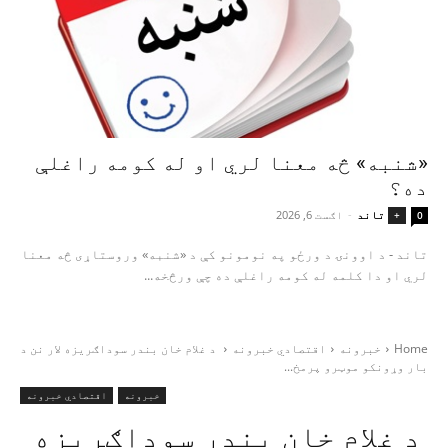
«شنبه» څه معنا لري او له کومه راغلې
ده؟
تاند
-
اګست 6, 2026
+
0
تاند - د اوونۍ د ورځو په نومونو کې د «شنبه» وروستاړی څه معنا
لري او دا کلمه له کومه راغلې ده چې ورڅخه...