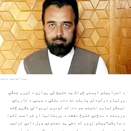
عبدالوحيد وحيد
د اسراییلو اوسنی ځواک په خلیج کې یوازې د لوړو جنګي
وړتیاو درلودلو پايله نه ده، بلکې د سیمې د تاریخي
نیمګړتیاوو نتیجه هم ده. له لومړۍ نړیوالې جګړې څخه
وروسته د منځني ختیځ نقشه د برېتانیا او فرانسه لخوا
د سایکس–پیکو تړون له مخې په مصنوعي ډول داسې ترتیب
شوه چې پولې يې نه په قومي بنسټونو ولاړې وې او نه په