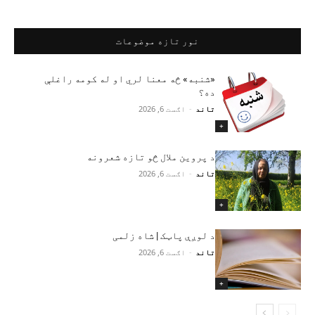
نور تازه موضوعات
«شنبه» څه معنا لري او له کومه راغلې
ده؟
تاند
-
اګست 6, 2026
+
د پروین ملال څو تازه شعرونه
تاند
-
اګست 6, 2026
+
د لوږې پاټک | شاه زلمی
تاند
-
اګست 6, 2026
+