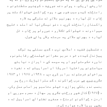
تاریخي اړیکو. د پولو دغه جوړښت د کوچنیو سلطنتونو د
رامنځته کېدو سبب شو، چې د يوه ځواکمن خپلواک ملت پر
ځای د تل لپاره د بهرنیو ملاتړ ته سترګې په لاره
واکمنان رامنځته کړي. د دغو نیمګړتیا له امله د خلیج
هېوادونه د خپلواکو تګلارو د جوړولو پر ځای د تل
لپاره د بهرني ملاتړ په مرسته ولاړ پاتې شول.
د فلسطین قضیه د اسلامي نړۍ د ګډې مسئلې په توګه
پېژندل کېده، خو د عربو مشرانو خپلمنځې رقابتونو،
ناوړه حکومتوليو او په سیمه کې د ايران د نیابتي
سیاستونو پراختیا امریکا او اسراییلو ته د نفوذ د
پراخولو فرصتونه برابر کړي دي. د ۱۹۴۸، ۱۹۶۷ او ۱۹۷۳
جګړې ښيي چې عرب ځواکونه د ګډ ستراتيژیک دریځ پر
بنسټ نه، بلکې یوازې د خپلو محاسبو پر اساس عمل وکړ.
د (۱۹۶۷) کال شپږ ورځنۍ جګړې پر مهال د مصر، سوریې او
اردن د ځواکونو ترمنځ د همغږۍ نشتوالي اسراییل ته د
بشپړ بریا لاره هواره کړه.