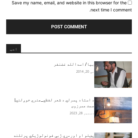
Save my name, email, and website in this browser for the
next time I comment.
ادب
بیا/ اسدالله غضنفر
مې 20, 2014
د استاد پسرلي د شعر لفظي_هنري خوږلني|
همت عمرزوی
دسمبر 28, 2023
پښتو او اورمړي ژبې فونولوژیکي پرتلنه