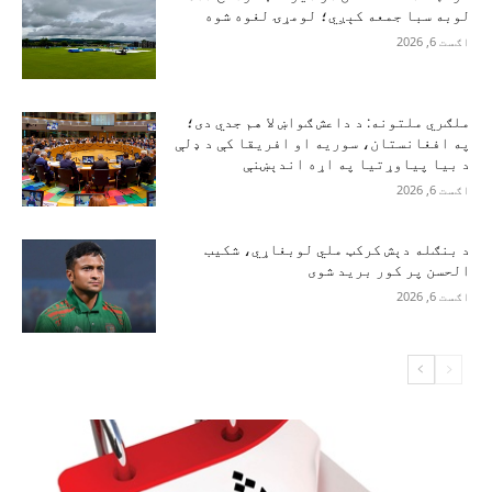
لوبه سبا جمعه کېږي؛ لومړۍ لغوه شوه
اګست 6, 2026
ملګري ملتونه: د داعش ګواښ لا هم جدي دی؛
په افغانستان، سوریه او افریقا کې د ډلې
د بیا پیاوړتیا په اړه اندېښنې
اګست 6, 2026
د بنګله دېش کرکټ ملي لوبغاړي، شکیب
الحسن پر کور برید شوی
اګست 6, 2026