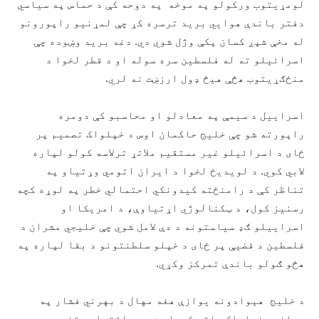
لومړيتوب ورکولو په موخه په دوحه کې د حماس په سياسي
دفتر باندې هوايي برید ترسره کړ چې لمړنيو راپورونو
له مخې شپږ کسان پکې وژل شوي دي. دغه بريد وښوده چې
اسرائیلو ته له فلسطين سره سوله او د قطر لخوا د
منځګړیتوب هڅې هيڅ ډول ارزښت نه لري.
اسراییل د سیمې په معادلو او محاسبو کې دومره
راپورته شو چې خلیج حاکمان اوس د خپلواک تصمیم پر
ځای د اسرائیلو غیر مستقیم ملاتړ ترلاسه کولو لپاره
لابي کوي. د لويديځ لخوا د ایران اتومي وړتياو په
تناظر کې د رامنځته کيدونکي احتمالي خطر په لوړه کچه
رسنيز کول، د ټکنالوژي اړتیاوې، د امریکا او
اسراییلو ګډ سیاستونه د دې لامل شوي چې خلیجي مشران د
فلسطین د قضیې پر ځای د خپلو سلطنتونو د بقا لپاره په
هڅو ګولو باندې تمرکز وکړي.
د خلیج هېوادونه يوازې هغه مهال د بهرني فشار په
وړاندې خپلواک پاتې کيداى شي چې اقتصادي تنوع