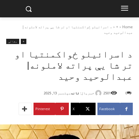
Home
+
د اسرائیلو ځواکمنتيا او تر شا يې پراته لاملونه|
عبدالوحید وحيد
+
مقالې
د اسرائیلو ځواکمنتيا او
تر شا يې پراته لاملونه|
عبدالوحید وحيد
خبریال:
تاند
0
2501
سپتمبر 13, 2025
Pinterest
X
Facebook