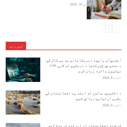
مې 18, 2022
خبرونه
ایف‌بي‌آی وايي، امریکایانو په یو کال کې
د مصنوعي ځیرکتیا د درغلیو له لارې ۸۹۳
میلیون ډالره زیان کړی
اګست 6, 2026
د اقلیمي بدلون له امله په افغانستان کې
بشري اړتیاوې زیاتې شوې
اګست 6, 2026
کرکټ:د افغانستان او ایرلنډ ترمنځ ۲مه