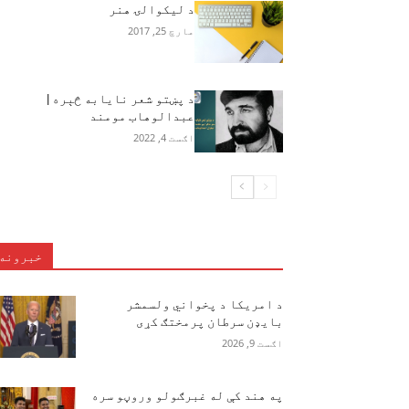
د لیکوالۍ هنر
مارچ 25, 2017
د پښتو شعر نایابه څېره |
عبدالوهاب مومند
اګست 4, 2022
خبرونه
د امریکا د پخواني ولسمشر
بایډن سرطان پرمختګ کړی
اګست 9, 2026
په هند کې له غبرګولو وروڼو سره