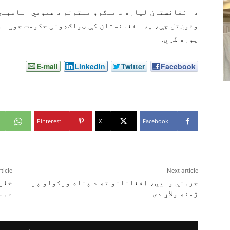
د افغانستان لپاره د ملګرو ملتونو د عمومي اسامبلۍ
وغوښتل چې، په افغانستان کې ټولګډونی حکومت جوړ او 
پوره کړي.
E-mail
LinkedIn
Twitter
Facebook
Pinterest
X
Facebook
ticle
Next article
جرمني وايي، افغانانو ته د پناه ورکولو پر
خلی
ژمنه ولاړ دی
عملي