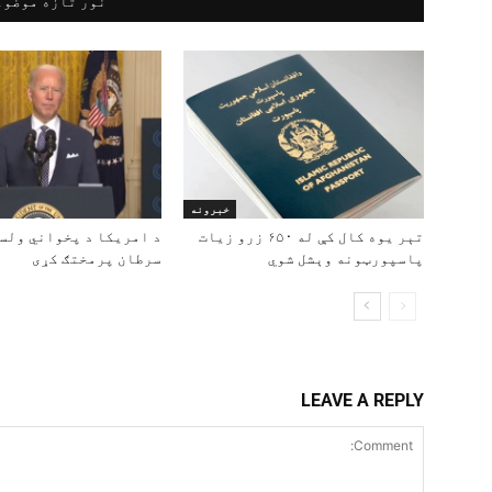
نور تازه موضوع
خبرونه
تېر یوه کال کې له ۶۵۰ زرو زیات
د امریکا د پخواني ولس
پاسپورټونه وېشل شوي
سرطان پرمختګ کړی
LEAVE A REPLY