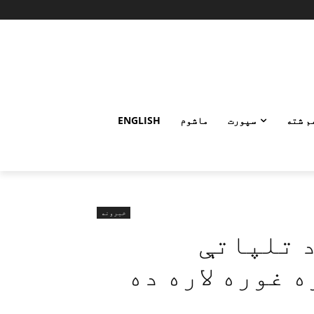
م شته
سپورت
ماشوم
ENGLISH
خبرونه
د تلپاتې
 غوره لاره ده