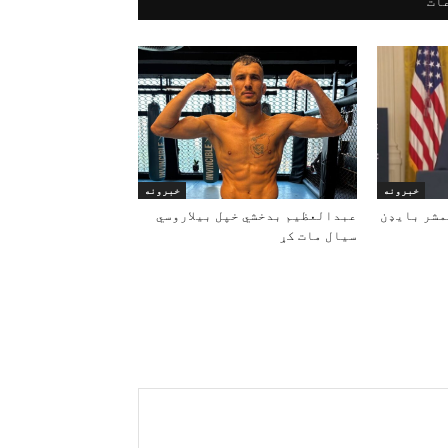
ات
خبرونه
خبرونه
مشر بایډن
عبدالعظیم بدخشي خپل بیلاروسي
سیال مات کړ