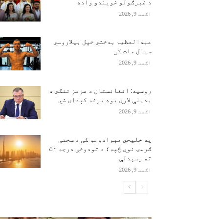
د غبرګولو خویندو واده
اګست 9, 2026
عبدالعظیم بدخشي خپل بیلاروسي
سیال مات کړ
اګست 9, 2026
روسیه: افغانستان د هرمز تنګي د
بدیلې لارې یوه برخه کېدای شي
اګست 9, 2026
په خلیجي هېوادونو کې د سختې
ګرمۍ نوې څپه؛ د تودوخې درجه ۵۰
ته رسېدلې
اګست 9, 2026