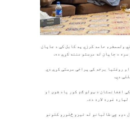
ن ۲۳مه』‏د هېواد پخواني ولسمشر، حامد کرزي په کابل کې د جاپان
ره د جاپان له مرستو مننه کړې ده.
او روغتیا برخه کې پراخې مرستې کړې دي
لې دي.
کې افغانستان د ټولو ګډ کور یاد شوی او
پاره غوره لاره ده.
ل دی، چې طالبانو له تېرو څلورو کلونو