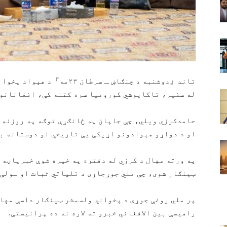
تاند『دوشنبه د چنګاښ ـ سرطا
له سفیر، تاکایوشي کورومیا سره کتنه کې، افغانانو س
حامدکرزي ویلي، چې جاپان په ځانګړې توګه په روزنه 
او د دواړو هېوادونو اړیکې یې تاریخي او دوستانه بل
په ورته مهال د کرزي له دفتره په خپره شوې خبرپاڼه 
ټینګار شوی، چې ملي جوړجاړی د تلپاتي ثبات او سولې ل
پر ملي روغې جوړې د پخواني ولسمشر ټینګار داسې مها
راهیسې بین الافغاني خبرو ته لاره نه ده پرانیستې.