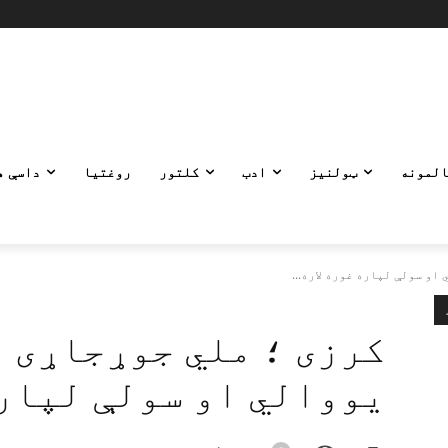
المونه
ټولنیز
ادب
کلتور
روغتیا
داسې ه
او سولې لپاره غوره لاره...
کرزی ؛ ملي جوړجاړی 
یووالي او سولې لپاره