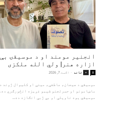
انجنیر مومند او د موسیقۍ بې‌
ازاره هنر| ولي الله ملکزی
تاند
-
اګست 7, 2026
+
0
موسیقي د هیجان، عاطفې، مینې او کلیوال ژوند د
ماښامونو او حسرتجنو شېبو غږیزه انځورګري ده.
موسیقي یوه ناوېلې او بې‌ ژبې انګازه ده...