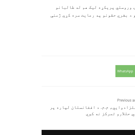
 وروستي پرېکړه لیک هم له طالبانو
د بشري حقونو په رعایت سره کړې ژمنې
WhatsApp
Previous ar
لزادوايي، م.م. د افغانستان لپاره پر
 حللارو تمرکز نه کوي