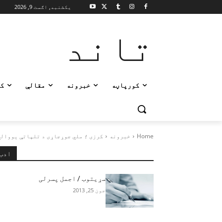
یکشنبه, اګست 9, 2026
تاند
کورپاڼه
خبرونه
مقالې
ک
Home
خبرونه
کرزی ؛ ملي جوړجاړی د تلپاتې یووالي 
ادب
سړیتوب / اجمل پسرلی
جون 25, 2013