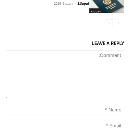
S.Sapai
-
اګست 9, 2026
خبرونه
LEAVE A REPLY
Comment:
me:*
ail:*