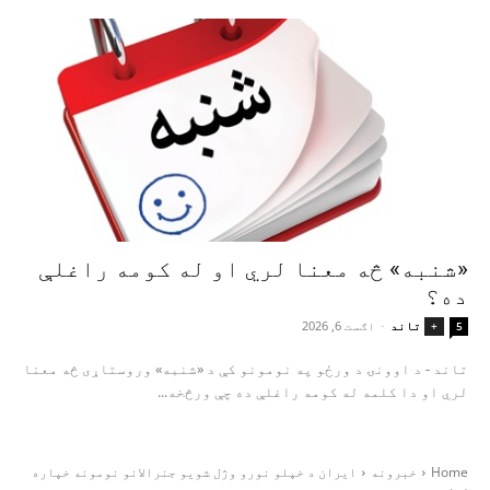
«شنبه» څه معنا لري او له کومه راغلې
ده؟
تاند
-
اګست 6, 2026
+
5
تاند - د اوونۍ د ورځو په نومونو کې د «شنبه» وروستاړی څه معنا
لري او دا کلمه له کومه راغلې ده چې ورڅخه...