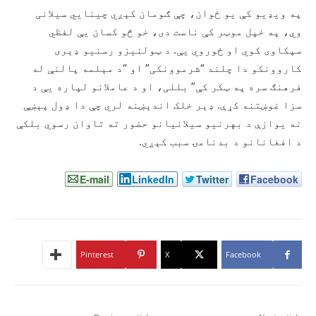
په ویډیو کې یو ځوان، چې ګومان کېږي چینایي سیلانی
وي، په خپل موټر کې ناست دی، خو څو کسان یې لفظي
سپکاوی کوي او ځوروي یې. د ټولنیزو رسنیو ډېری
کاروونکو دا چلند “شرموونکی” او “د مېلمه پالنې له
فرهنګ سره په ټکر کې” بللی، او د عاملانو لپاره یې د
سزا غوښتنه کړې. ډېر خلک اندېښنه لري چې دا ډول پېښې
نه یوازې د بهرنیو سیلانیانو حضور ته تاوان رسوي بلکې
د افغانانو د بدنامۍ سبب کېږي.
E-mail
LinkedIn
Twitter
Facebook
Pinterest
X
Facebook