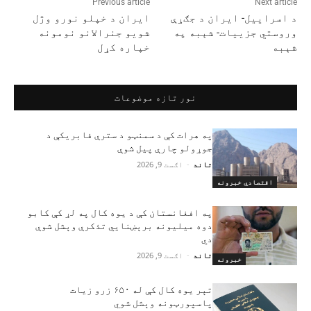
Previous article
Next article
د اسراییل- ایران د جګړې
ایران د خپلو نورو وژل
وروستي جزییات- شېبه په
شویو جنرالانو نومونه
شېبه
خپاره کړل
نور تازه موضوعات
په هرات کې د سمنټو د سترې فابریکې د
جوړولو چارې پیل شوې
تاند
-
اګست 9, 2026
اقتصادي خبرونه
په افغانستان کې د یوه کال په لړ کې کابو
دوه میلیونه برېښنايي تذکرې وېشل شوې
دي
تاند
-
اګست 9, 2026
خبرونه
تېر یوه کال کې له ۶۵۰ زرو زیات
پاسپورټونه وېشل شوي