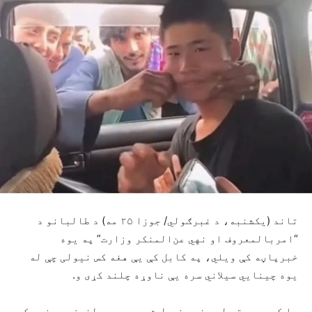
تاند (یکشنبه، د غبرګولي/ جوزا ۲۵ مه) د طالبانو د
“امربالمعروف او نهي عن‌المنکر وزارت” په یوه
خبرپاڼه کې ویلي، په کابل کې یې هغه کس نیولی چې له
یوه چینایي سیلاني سره یې ناوړه چلند کړی و.
دا کس وروسته له هغه ونیول شو چې په ټولنیزو رسنیو کې