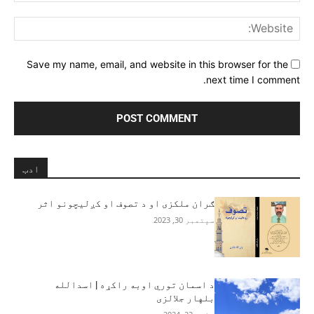
ite:
Save my name, email, and website in this browser for the
next time I comment.
ادب
ګران ملکزی او د تصوف او كږليچونو اثر
سپتمبر 30, 2023
د اسمان توري اوبه راکړه | اسدالله
بلهار جلالزی