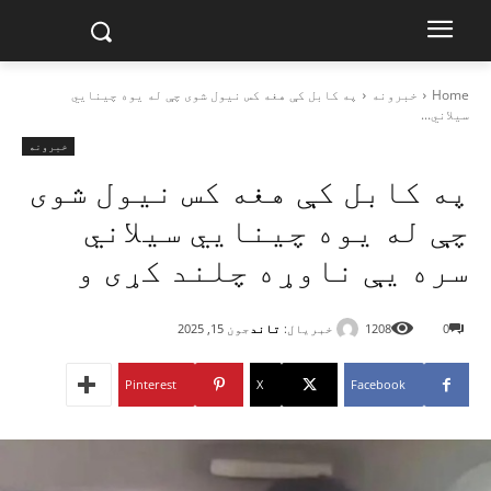
Home
خبرونه
په کابل کې هغه کس نیول شوی چې له یوه چینايي
سیلاني...
خبرونه
په کابل کې هغه کس نیول شوی
چې له یوه چینايي سیلاني
سره یې ناوړه چلند کړی و
خبریال:
تاند
0
1208
جون 15, 2025
Pinterest
X
Facebook