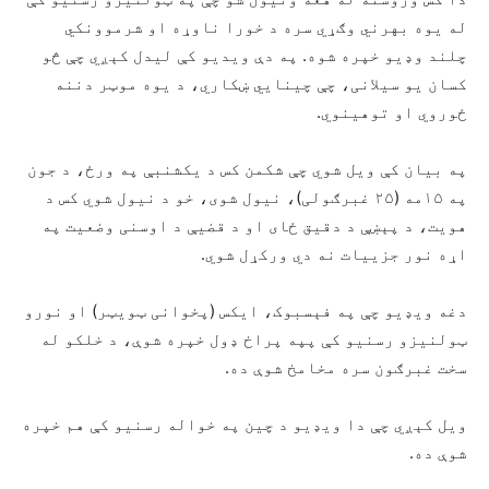
له یوه بهرني وګړي سره د خورا ناوړه او شرموونکي
چلند وډیو خپره شوه. په دې ویدیو کې لیدل کېږي چې څو
کسان یو سیلانی، چې چینایي ښکاري، د یوه موټر دننه
ځوروي او توهینوي.
په بیان کې ویل شوي چې شکمن کس د یکشنبې په ورځ، د جون
په ۱۵مه (۲۵ غبرګولی)، نیول شوی، خو د نیول شوي کس د
هویت، د پېښې د دقیق ځای او د قضیې د اوسنی وضعیت په
اړه نور جزییات نه دي ورکړل شوي.
دغه ویډیو چې په فېسبوک، ایکس (پخوانی ټویټر) او نورو
ټولنیزو رسنیو کې پپه پراخ ډول خپره شوې، د خلکو له
سخت غبرګون سره مخامخ شوې ده.
ویل کېږي چې دا ویډیو د چین په خواله رسنیو کې هم خپره
شوې ده.