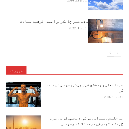
مارچ 22, 2024
د ښه شعر ځانګړنې | عبدالرشید سعادت
اګست 1, 2022
خبرونه
عبدالعظیم بدخشي خپل بیلاروسي سیال مات
کړ
اګست 9, 2026
په خلیجي هېوادونو کې د سختې ګرمۍ نوې
څپه؛ د تودوخې درجه ۵۰ ته رسېدلې