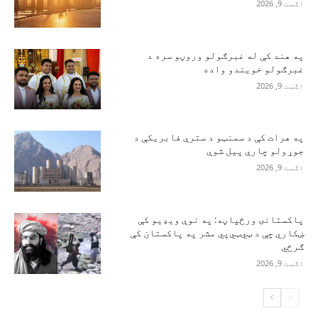
اګست 9, 2026
په هند کې له غبرګولو وروڼو سره د
غبرګولو خویندو واده
اګست 9, 2026
په هرات کې د سمنټو د سترې فابریکې د
جوړولو چارې پیل شوې
اګست 9, 2026
پاکستانۍ ورځپاڼه: په نوې ویډیو کې
ښکاري چې د ټي‌ټي‌پي مشر په پاکستان کې
ګرځي
اګست 9, 2026