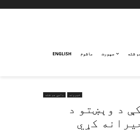
م شته
سپورت
ماشوم
ENGLISH
خبرونه
داسې هم شته
ې د وېښتو د
یرانه کړي