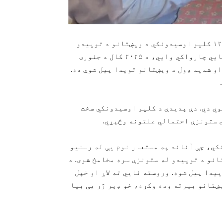
تاند ۰ د هند د مهاراشترا ایالت د بولدهانا سیمې د ۱۲ کلیو اوسیدونکي د ویښتانو د توییدو
له امله سخت اندیښمن او حیران شوي دي. د سیمې روغتیایي چارواکي وايي، د ۲۰۲۵ کال د جنورۍ
و په ناڅاپي او شدید ډول د وېښتانو تویدا پیل شوې ده.
وي دي. دې پدیدې د کلیو اوسیدونکي سخت
 ستونزې احتمالي علتونه وڅېړي.
کي، چې آناند په مستعار نوم یې له رسنیو
انو د توییدو له ستونزې سره مخامخ شوی. د
د ویښتانو توییدا پیل شوه. وروسته نایي ته لاړ او خپل
ښتانو بېرته وده وکړه، خو ډېر ژر یې بیا