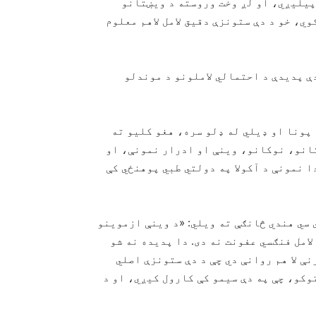
پیلیږي، او لږ وخت وروسته د ویښتانو
ي، خو د دې ستونزې دقیق لامل لاهم معلوم
ې پدیدې د احتمالي لاملونو د موندلو
پونا او ډیلي له ډلو سره، هغو کلیو ته
تانو، نوکانو، وینې او ادرار نمونې، او
ا نمونې د آکولا په دولتي طبي پوهنځي کې
 سي هندي څانګې ته ویلي: «د وینې ازموینو
امل فنګسي عفونت نه دی. دا پدیده نه شو
ې لا هم روانې دي چې د دې ستونزې اصلي
توکو، چې په دې سیمو کې کارول کیږي، او د