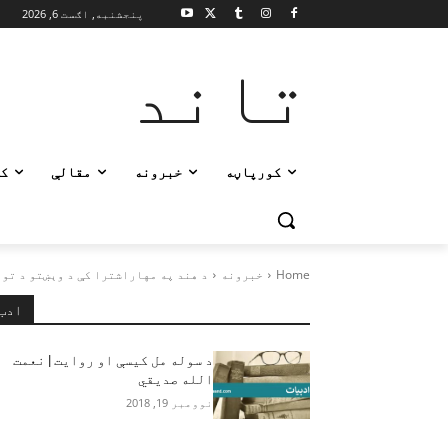
پنجشنبه, اګست 6, 2026
تاند
کورپاڼه
خبرونه
مقالې
ک
Home
خبرونه
د هند په مهاراشترا کې د وېښتو د توی
ادب
د سوله مل کیسې او روایت | نعمت
الله صديقي
نوومبر 19, 2018