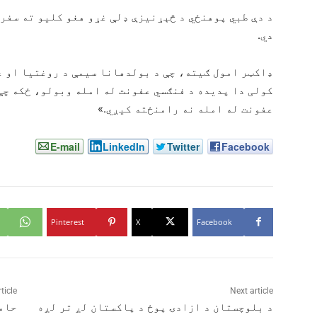
د دې طبي پوهنځي د څېړنیزې ډلې غړو هغو کلیو ته سفر 
دي.
ډاکټر امول ګیته، چې د بولدهانا سیمې د روغتیا او ع
کولی دا پدیده د فنګسي عفونت له امله وبولو، ځکه چې
عفونت له امله نه رامنځته کیږي.»
E-mail
LinkedIn
Twitter
Facebook
Pinterest
X
Facebook
ticle
Next article
د بلوچستان د ازادۍ پوځ د پاکستان لږ تر لږه
حام