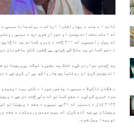
له پیل راهیسې، له ۲۰۰ څخه د ډېرو کسان
د دغو کسانو په منځ کې ځینې یې څلور کلن ماشومان دي.
په ځینو مواردو کې، خلک په بشپړه توګه بې‌ویښتانو ش
اندېښمن کړي او روغتیایي چارواکي یې اړ کړي چې د دې
د شګان تاکولا د سیمې د پاهورجیرا د کلی یوه اوسیدون
سره خبرې کولې، د هغو کسانو له ډلې څخه دی چې د ویښت
۲۰۲۴ کال د دسمبر له ۳۱مې نیټې، د هغه 
ویښتان یې ښه لنډ کړل. له یوې مودې وروسته، د هغه وی
توییدا پیل شوه.