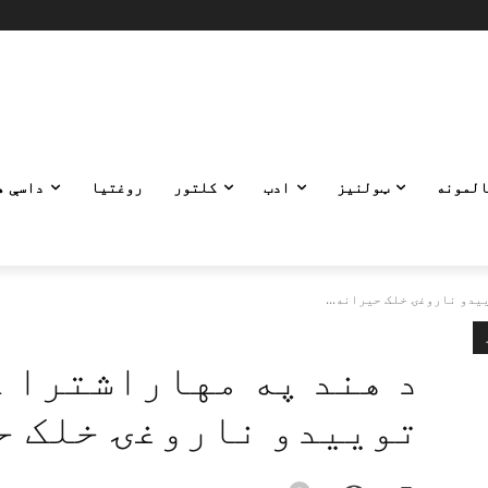
المونه
ټولنیز
ادب
کلتور
روغتیا
داسې ه
یدو ناروغۍ خلک حیرانه...
د هند په مهاراشترا ک
توییدو ناروغۍ خلک ح