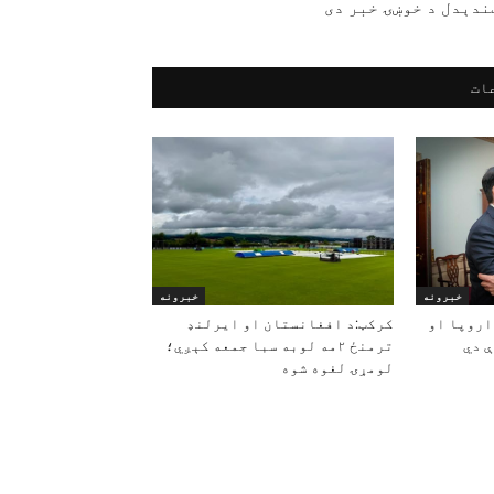
ندېدل د خوښۍ خبر دی
ات
خبرونه
خبرونه
اروپا او
کرکټ:د افغانستان او ایرلنډ
 دي
ترمنځ ۲مه لوبه سبا جمعه کېږي؛
لومړۍ لغوه شوه