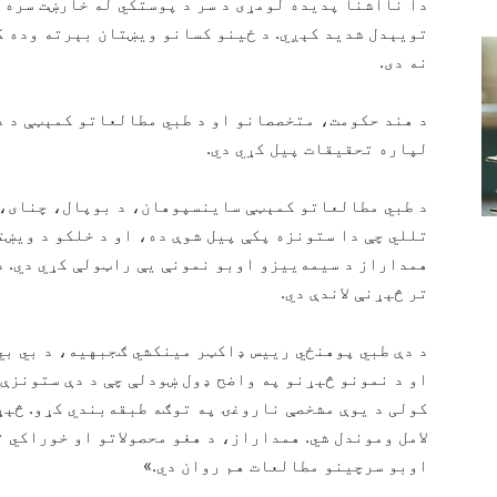
دا نااشنا پدیده لومړی د سر د پوستکي له خارښت سره 
تویېدل شدید کېږي. د ځینو کسانو ویښتان بېرته وده کو
نه دی.
د هند حکومت، متخصصانو او د طبي مطالعاتو کمېټې د د
لپاره تحقیقات پیل کړي دي.
د طبي مطالعاتو کمېټې ساینسپوهان، د بوپال، چنای، 
تللي چې دا ستونزه پکې پیل شوې ده، او د خلکو د ویښ
همداراز د سیمه‌ییزو اوبو نمونې یې راټولې کړي دي. د
تر څېړنې لاندې دي.
د دې طبي پوهنځي رييس ډاکټر مینکشي ګجبهیه، د بي بي
او د نمونو څېړنو په واضح ډول ښودلې چې د دې ستونزې ل
کولی د یوې مشخصې ناروغۍ په توګه طبقه‌بندي کړو. څېړن
لامل وموندل شي. همداراز، د هغو محصولاتو او خوراکي 
اوبو سرچینو مطالعات هم روان دي.»