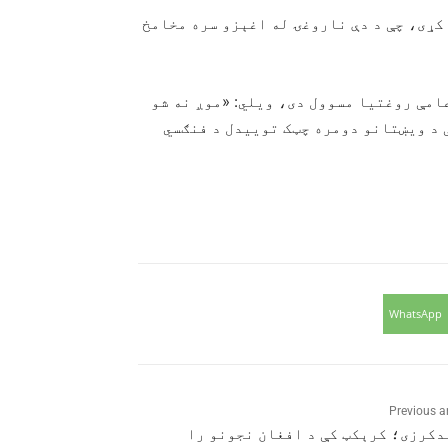
کړی، چې د دې ناروغۍ له اغېزو سره مخامخ
امې روغتیا مسوول دی، ویلي: «موږ نه شو
 د ویښتانو دومره چټک توییدل د فنګسي
WhatsApp
Previous ar
دکرزی؛ کرېکټ کې د افغان نجونو را