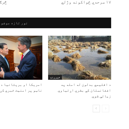
۱۷ سرحدي ځواکونه وژلي
څرګ
نور تازه موضوع
خبرونه
د اقلیمي بدلون له امله په
امریکا او برېتانیا د 
افغانستان کې بشري اړتیاوې
ناټو پر امنیت خبرې کړې
زیاتې شوې