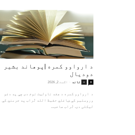
د ارواوو کمره |پوهاند بشیر
دودیال
تاند
-
اګست 2, 2026
+
0
د ارواوو کمره د هغه ناولیت نوم دی چې په دغو
وروستیو کې ښاغلي حفیظ الله تُراب په جرمني کې
لیکلی دی. تُراب صاحب...