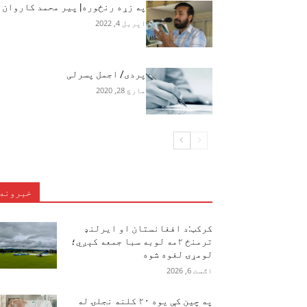
په زړه رنځوره| پير محمد کاروان
اپریل 4, 2022
پردی/ اجمل پسرلی
مارچ 28, 2020
خبرونه
کرکټ:د افغانستان او ایرلنډ
ترمنځ ۲مه لوبه سبا جمعه کېږي؛
لومړۍ لغوه شوه
اګست 6, 2026
په چین کې یوه ۲۰ کلنه نجلۍ له