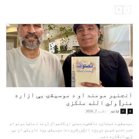
انجنیر مومند او د موسیقۍ بې‌ ازاره
هنر| ولي الله ملکزی
تاند
-
اګست 7, 2026
+
0
موسیقي د هیجان، عاطفې، مینې او کلیوال ژوند د ماښامونو او
حسرتجنو شېبو غږیزه انځورګري ده. موسیقي یوه ناوېلې او بې‌
ژبې انګازه ده...