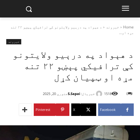
Home
خبرونه
د هېواد په درېیو ولایتونو کې ترافیکي پېښو ۲۲ تنه
مړه او...
خبرونه
د هېواد په درېیو ولایتونو
کې ترافیکي پېښو ۲۲ تنه
مړه او ټپیان کړل
خبریال:
S.Sapai
0
1518
جنوري 20, 2025
Pinterest
X
Facebook