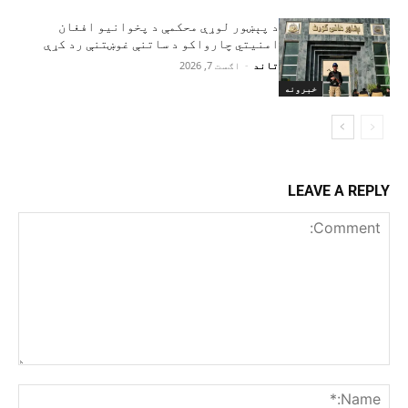
د پېښور لوړې محکمې د پخوانیو افغان
امنیتي چارواکو د ساتنې غوښتنې رد کړې
تاند
-
اګست 7, 2026
خبرونه
LEAVE A REPLY
Comment:
me:*