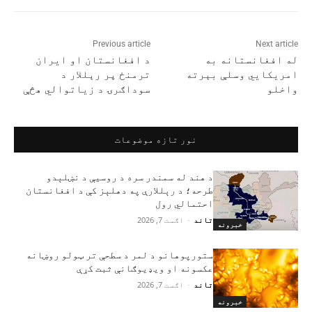
Previous article
Next article
له افغانستانه به
د افغانستان او ایران
امریکايي وسلې بېرته
ترمنځ پر رېللار د
واخلو
سوداګرۍ د زیاتوالي هڅې
نور تازه موضوعات
د هند له سمندر سره د روسیې د نښلېدو
طرحه؛ د رېللارې په دهلېز کې د افغانستان
احتمالي رول
تاند
-
اګست 7, 2026
خبرونه
ستورپوهانو د لمر د سطحې تر ټولو روښانه
عکسونه او ویډیوګانې ثبت کړې
تاند
-
اګست 7, 2026
خبرونه