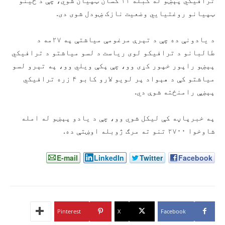
ترافیکي پېښو له کبله ۱۱ کسان ټپیان شوي، چې د ځینو
ټپیانو روغتیايي وضعیت نازک ښودل شوی دی.
د یادونې ده چې د تېرې مرغومې میاشتې په ۲۷مه د
طالبانو د ترافیکو لوی ریاست د لسو میاشتو د ترافیکي
پېښو راپور خپور کړی وو، چې پکې ویلي وو، په تېرو لسو
میاشتو کې د هېواد پر لویو لارو کابو ۴ زره ترافیکي
پېښې رامنځته شوې دي.
په خبرپاڼه کې لیکل شوي وو، چې د یادو پېښو له امله
شاوخوا ۲۷۰۰ تنو ته مرګ ژوبله اوښتې ده.
E-mail
LinkedIn
Twitter
Facebook
Pinterest
X
Facebook