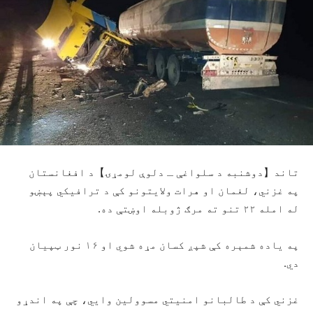
تاند【دوشنبه د سلواغې ـ دلوې لومړۍ】د افغانستان
په غزني، لغمان او هرات ولایتونو کې د ترافیکي پېښو
له امله ۲۲ تنو ته مرګ ژوبله اوښتې ده.
په یاده شمېره کې شپږ کسان مړه شوي او ۱۶ نور ټپیان
دي.
غزني کې د طالبانو امنیتي مسوولین وایي، چې په اندړو