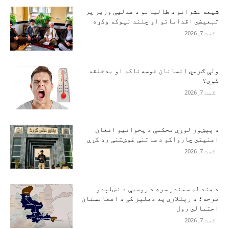
شیعه مشرانو د طالبانو د عدلیې وزیر پر
تبعیضي اقداماتو او چلند نیوکه وکړه
اګست 7, 2026
ولې ګرمي انسانان غوسه‌ناکه او بدخلقه
کوي؟
اګست 7, 2026
د پېښور لوړې محکمې د پخوانیو افغان
امنیتي چارواکو د ساتنې غوښتنې رد کړې
اګست 7, 2026
د هند له سمندر سره د روسیې د نښلېدو
طرحه؛ د رېللارې په دهلېز کې د افغانستان
احتمالي رول
اګست 7, 2026