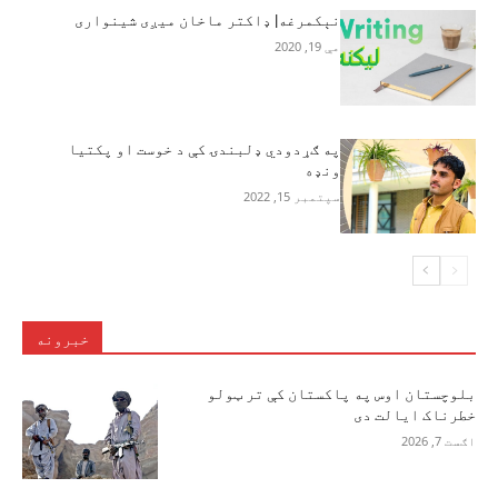
نېکمرغه| ډاکتر ماخان میږی شینواری
مې 19, 2020
په ګړدودي ډلبندۍ کې د خوست او پکتيا
ونډه
سپتمبر 15, 2022
خبرونه
بلوچستان اوس په پاکستان کې تر ټولو
خطرناک ایالت دی
اګست 7, 2026