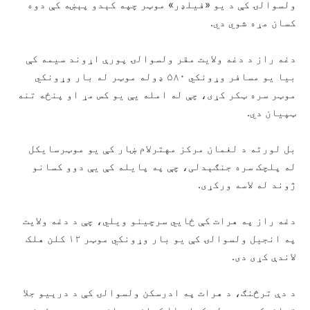
ولسوالۍ کې د یو «فیلډر» موټر چپه کېدو پېښه کې دوه
کسان مړه شوي دي.
دغه راز د دغه ولایت مقر ولسوالۍ پورې اړوند سیمه کې
بیا یو مسافر وړونکي ۵۸۰ ډوله موټر له بار وړونکي
موټر سره ټکر کړی، چې له امله یې یو کس مړ او پنځه تنه
ټپیان دي.
بل لورته د لغمان مرکز مهترلام ښار کې یو موټرسایکل
له پلچک سره جنګېدلی، چې په پایله کې یې دوو کسانو
ژوند له لاسه ورکړی.
دغه راز په هرات کې ځايي سرچینو ویلي، چې د دغه ولایت
په انجیل ولسوالۍ کې یو بار وړونکي موټر ۱۲ کلن هلک
لاندې کړی دی.
د دې ترڅنګ، د هرات په ادرسکن ولسوالۍ کې د درېیو جلا