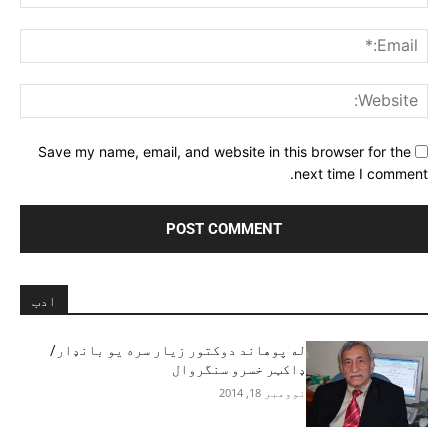
ail:*
ite:
Save my name, email, and website in this browser for the
next time I comment.
ادب
له پوهاند دوکتور زيار سره یو بانډار/
ډاکټر خسرو سنگروال
نوومبر 18, 2014