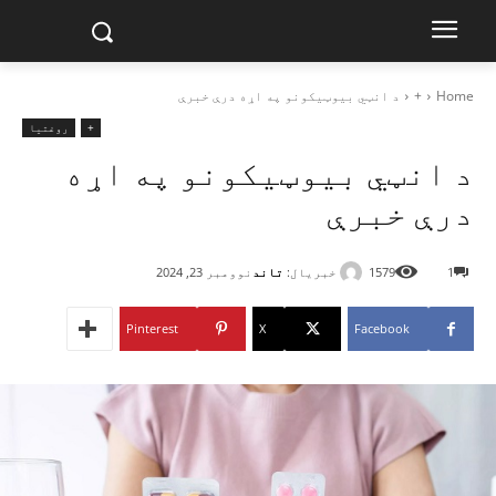
Home
+
د انټي بیوټیکونو په اړه درې خبرې
+
روغتیا
د انټي بیوټیکونو په اړه
درې خبرې
خبریال:
تاند
1
1579
نوومبر 23, 2024
Pinterest
X
Facebook