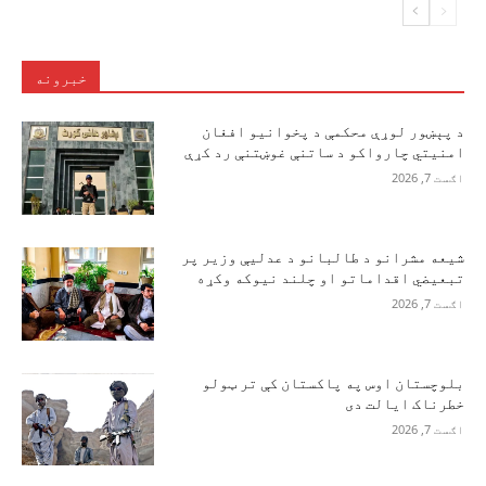
خبرونه
د پېښور لوړې محکمې د پخوانیو افغان
امنیتي چارواکو د ساتنې غوښتنې رد کړې
اګست 7, 2026
شیعه مشرانو د طالبانو د عدلیې وزیر پر
تبعیضي اقداماتو او چلند نیوکه وکړه
اګست 7, 2026
بلوچستان اوس په پاکستان کې تر ټولو
خطرناک ایالت دی
اګست 7, 2026