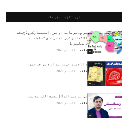
نور تازه موضوعات
عربي سرمایه او نوې استعمارګري: څنګه
اقتصادي ګټې له سیاسي تسلط سره
ونښلیدې؟
تاند
-
اګست 7, 2026
+
د اژدهای خودي په اړه یو څو خبري
تاند
-
اګست 7, 2026
+
بې له عنوانه!! | نعمت‌الله صدیقي
تاند
-
اګست 7, 2026
+