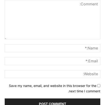
Comment:
me:*
ail:*
ite:
Save my name, email, and website in this browser for the
next time I comment.