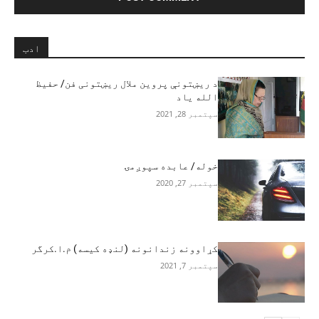
ادب
د ريښتونې پروين ملال ريښتونی فن/ حفيظ
الله ياد
سپتمبر 28, 2021
خوله/ عابده سپوږمۍ
سپتمبر 27, 2020
کړاوونه زندانونه (لنډه کیسه) م.ا.کرگر
سپتمبر 7, 2021