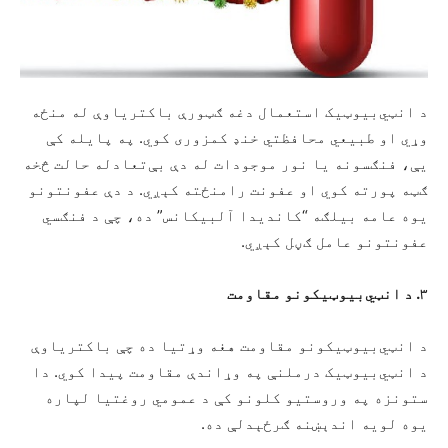
د انټي‌بیوټیک استعمال دغه ګټورې باکتریاوې له منځه
وړي او طبیعي محافظتي خنډ کمزوری کوي. په پایله کې
یې، فنګسونه یا نور موجودات له دې بې‌تعادله حالت څخه
ګټه پورته کوي او عفونت رامنځته کېږي. د دې عفونتونو
یوه عامه بیلګه “کاندیدا آلبیکانس” ده، چې د فنګسي
عفونتونو عامل ګڼل کېږي.
۳
.
د انټي‌بیوټیکونو مقاومت
د انټي‌بیوټیکونو مقاومت هغه وړتیا ده چې باکتریاوې
د انټي‌بیوټیک درملنې په وړاندې مقاومت پیدا کوي. دا
ستونزه په وروستیو کلونو کې د عمومي روغتیا لپاره
یوه لویه اندېښنه ګرځېدلې ده.