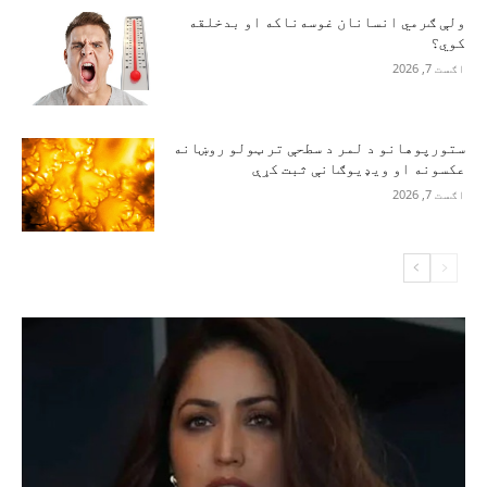
ولې ګرمي انسانان غوسه‌ناکه او بدخلقه
کوي؟
اګست 7, 2026
ستورپوهانو د لمر د سطحې تر ټولو روښانه
عکسونه او ویډیوګانې ثبت کړې
اګست 7, 2026