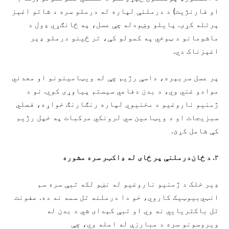
او فارنژیت) د درملنې لپاره له درملو سره د شاتو اغېز
پرتله کړی. پایلو وښودله چې عسل، په ځانګړي ډول د
ماشومانو د ټوخي په کمولو کې، تر ځینو درملو ډېر
اغېزناک دي.
پر عسل سربېره، داسې رژیم چې له ویټامینونو او معدني
موادو غني وي، د بدن دفاعي سیستم پیاوړی کوي. نو د
ژمنیو ناروغیو د مخنیوي لپاره رنګارنګ خواړه، فصلي
سبزيجات او د ویټامین سي لرونکي مرکبات په خپل رژیم
کې شامل کړئ.
۲
.
د ځان‌درملنې پر ځای
له
ډاکټر سره مشوره
ډېر خلک د ژمنیو ناروغیو له نښو لکه تبې سره سم
انټي‌بیوټیک کاروي، خو دا درملنه تل سمه نه ده. عفونت
تل باکتریایي نه وي او تبې کېدای شي د بدن له
ویروسونو سره د مبارزې له امله وي، چې