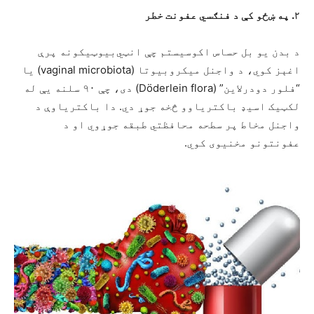
۲
.
په ښځو کې د فنګسي عفونت خطر
د بدن یو بل حساس اکوسیستم چې انټي‌بیوټیکونه پرې
اغېز کوي، د واجنل میکروبیوتا (vaginal microbiota) یا
“فلور دودرلاین” (Döderlein flora) دی، چې ۹۰ سلنه یې له
لکټیک اسیډ باکتریاوو څخه جوړ دي. دا باکتریاوې د
واجنل مخاط پر سطحه محافظتي طبقه جوړوي او د
عفونتونو مخنیوی کوي.