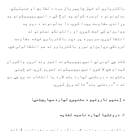
باکتریاوې له خپل چاپېریال سره د تطابق او جنیتیکي
بدلونونو د ترسره کولو په ترڅ کې د انټي‌بیوټیکونو په
وړاندې مقاومت پیدا کوي. دا بدلونونه د دوی په
ډي‌اېن‌اې کې ثبت کېږي او راتلونکو نسلونو ته
انتقالېږي. سربېره پر دې، باکتریاوې خپله مقاومت
لرونکې ډي‌اېن‌اې نورو باکتریاوو ته هم انتقالولی شي.
کله چې لومړني انټي‌بیوټیکونه اغېز ونه لري، ډاکټران
کېدای شي لا قوي انټي‌بیوټیکونه تجویز کړي. خو ځینې
وختونه د درملنې لپاره بله لاره یا انتخاب نه وي چې دې
ته د “درملنې بند” حالت ویل کېږي.
د ژمنیو ناروغیو
د
مخنیوي لپاره
سپارښتنې
:
۱
.
دروغتیا لپاره
ناسبه تغذیه
د اکسفورډ پوهنتون څېړونکو د تنفسي عفونتونو (زکام