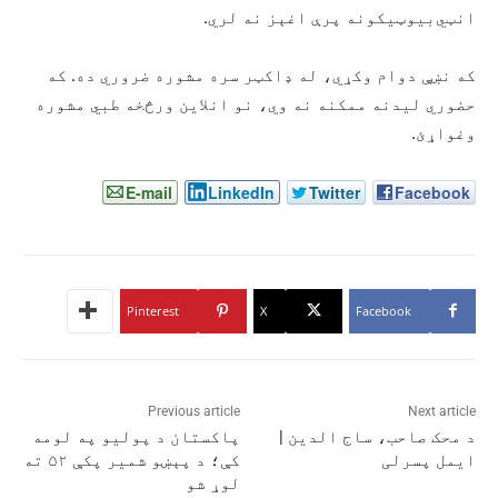
انټي‌بیوټیکونه پرې اغېز نه لري.
که نښې دوام وکړي، له ډاکټر سره مشوره ضروري ده. که
حضوري لیدنه ممکنه نه وي، نو انلاین ورڅخه طبي مشوره
وغواړئ.
E-mail
LinkedIn
Twitter
Facebook
Pinterest
X
Facebook
Previous article
Next article
د محک صاحب، ساج الدین |
پاکستان د پولیو په لومه
ایمل پسرلی
کې؛ د پېښو شمیر پکې ۵۲ ته
لوړ شو