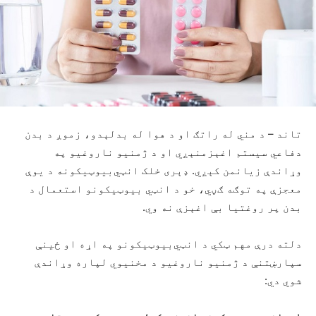
تاند – د مني له راتګ او د هوا له بدلېدو، زموږ د بدن
دفاعي سیستم اغېزمنېږي او د ژمنیو ناروغیو په
وړاندې زیانمن کېږي. ډېری خلک انټي‌بیوټیکونه د یوې
معجزې په توګه ګڼي، خو د انټي بیوټیکونو استعمال د
بدن پر روغتیا بې اغېزې نه وي.
دلته درې مهم ټکي د انټي‌بیوټیکونو په اړه او ځینې
سپارښتنې د ژمنیو ناروغیو د مخنیوي لپاره وړاندې
شوي دي: