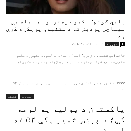
یامي ګوتم: د کمو فرصتونو له امله مې
هیماچل پردېش ته د ستنېدو پرېکړه کړې
وه
تاند
-
اګست 4, 2026
0
خبرونه
تاند (سې شنبه، د زمري/ اسد ۱۳ مه) د بالیووډ مشهورې فلمي
ستورې یامي ګوتم ویلي، د خپل هنري ژوند په یوه سخت پړاو...