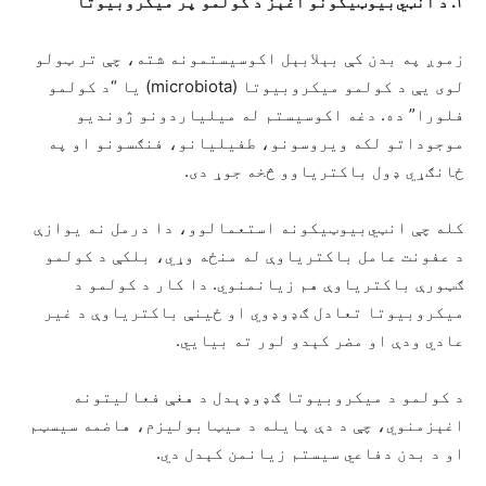
۱
.
د انټي‌بیوټیکونو اغېز د
کولمو
پر
میکروبیوتا
زموږ په بدن کې بېلابېل اکوسیستمونه شته، چې تر ټولو
لوی یې د کولمو میکروبیوتا (microbiota) یا “د کولمو
فلورا” ده. دغه اکوسیستم له میلیاردونو ژوندیو
موجوداتو لکه ویروسونو، طفیليانو، فنګسونو او په
ځانګړي ډول باکتریاوو څخه جوړ دی.
کله چې انټي‌بیوټیکونه استعمالوو، دا درمل نه یوازې
د عفونت عامل باکتریاوې له منځه وړي، بلکې د کولمو
ګټورې باکتریاوې هم زیانمنوي. دا کار د کولمو د
میکروبیوتا تعادل ګډوډوي او ځینې باکتریاوې د غیر
عادي ودې او مضر کېدو لور ته بیايي.
د کولمو د میکروبیوتا ګډوډېدل د هغې فعالیتونه
اغېزمنوي، چې د دې پایله د میټابولیزم، هاضمه سیسټم
او د بدن دفاعي سیستم زیانمن کېدل دي.