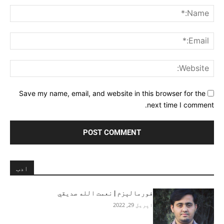
me:*
ail:*
ite:
Save my name, email, and website in this browser for the
next time I comment.
ادب
فورمالېزم | نعمت الله صدیقي
اپریل 29, 2022