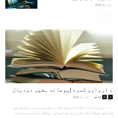
اګست 6, 2026
د ارواوو کمره |پوهاند بشیر دودیال
تاند
-
اګست 2, 2026
+
0
د ارواوو کمره د هغه ناولیت نوم دی چې په دغو وروستیو کې
ښاغلي حفیظ الله تُراب په جرمني کې لیکلی دی. تُراب صاحب...