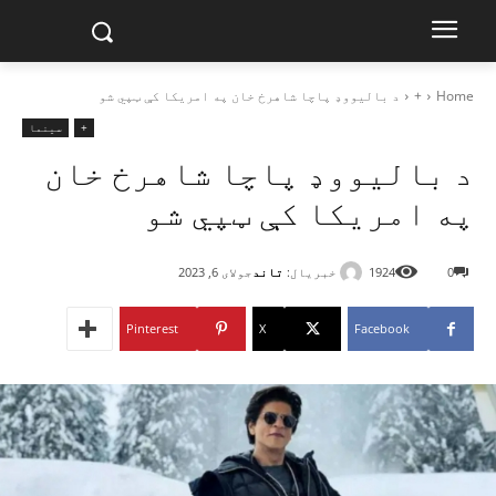
Home
+
د بالیووډ پاچا شاهرخ خان په امریکا کې ټپي شو
+
سینما
د بالیووډ پاچا شاهرخ خان
په امریکا کې ټپي شو
خبریال:
تاند
0
1924
جولای 6, 2023
Pinterest
X
Facebook