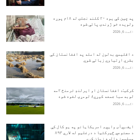
په چین کې یوه ۲۰ کلنه نجلۍ له ۱۸م پوړه
ولوېده خو ژوندۍ پاتې شوه
اګست 6, 2026
د اقلیمي بدلون له امله په افغانستان کې
بشري اړتیاوې زیاتې شوې
اګست 6, 2026
کرکټ:د افغانستان او ایرلنډ ترمنځ ۲مه
لوبه سبا جمعه کېږي؛ لومړۍ لغوه شوه
اګست 6, 2026
ایف‌بي‌آی وايي، امریکایانو په یو کال کې
د مصنوعي ځیرکتیا د درغلیو له لارې ۸۹۳
میلیون ډالره زیان کړی