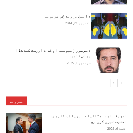
د ایمل مړوند څو غزلونه
اکتوبر 21, 2014
د سوسور ژبپوهنه او که د ارزښت کمښت؟ |
یونس تنویر
سپتمبر 1, 2025
خبرونه
امریکا او برېتانیا د اروپا او ناټو پر
امنیت خبرې کړې دي
اګست 6, 2026