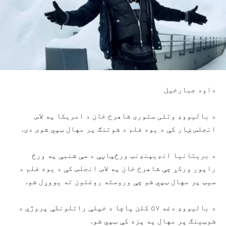
داود جبارخیل
د بالیووډ وتلی ستوری شاهرخ خان د امریکا په لاس
انجلس ښار کې د یوه فلم د شوتنګ پر مهال ټپي شوی دی.
د بریتانیا انډیپنډنټ ورځپاڼې د سې شنبې په ورځ
راپور ورکړ چې شاهرخ خان په لاس انجلس کې د یوه فلم د
سیټ پر مهال ټپي شو چې وروسته روغتون ته یووړل شو.
د بالیووډ دغه ۵۷ کلن پاچا د خپلې راتلونکې پروژې د
شوټینګ پر مهال په پزه کې ټپي شو.