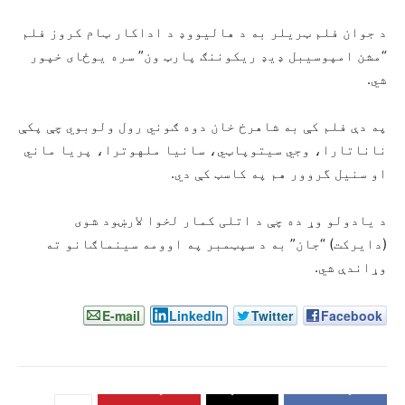
د جوان فلم ټریلر به د هالیووډ د اداکار ټام کروز فلم
“مشن امپوسیبل ډیډ ریکوننګ پارټ ون” سره یوځای خپور
شي.
په دې فلم کې به شاهرخ خان دوه ګوني رول ولوبوي چې پکې
ناناتارا، وجي سیتوپاټي، سانیا ملهوترا، پریا ماني
او سنیل گروور هم په کاسټ کې دي.
د یادولو وړ ده چې د اتلی کمار لخوا لارښود شوی
(دایرکت) “جان” به د سپټمبر په اوومه سینماګانو ته
وړاندې شي.
E-mail
LinkedIn
Twitter
Facebook