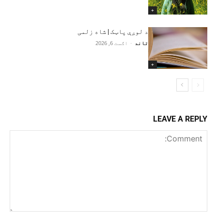
+
د لوږې پاټک | شاه زلمی
تاند
-
اګست 6, 2026
+
LEAVE A REPLY
Comment: