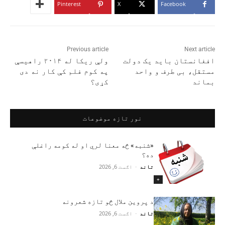
Pinterest
X
Facebook
Previous article
Next article
افغانستان باید یک دولت
ولې ریکا له ۲۰۱۴ راهیسې
مستقل، بی طرف و واحد
په کوم فلم کې کار نه دی
بماند
کړی؟
نور تازه موضوعات
«شنبه» څه معنا لري او له کومه راغلې
ده؟
تاند
-
اګست 6, 2026
+
د پروین ملال څو تازه شعرونه
تاند
-
اګست 6, 2026