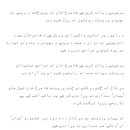
سرچينې زياته کړې چې شاهرخ خان له پزې څخه د وينې له
بهېدو وروسته روغتون ته وړل شوى دى.
د راپور پر اساس، ډاکټرانو وویل چې د شاهرخان ټپ د
اندېښنې نه دی او د هغه د وینې د بهیدو د بندولو لپاره
به یوه کوچنی جراحي ترسره شي.
سرچينې زياته کړې چې شاهرخ خان له جراحي عملياتو
وروسته بېرته هند ته راستون شوى او په آرام دى.
سږ کال له څلورو کلونو ځنډ وروسته شاهرخ خان خپل فلم
‘پټان’ نندارې ته وړاندې کړ چې په باکس آفس کې یې
تاریخي بریا ترلاسه کړه.
له پټان وروسته به سږ کال د ده دوه نور فلمونه ‘جوان’
او ‘ډنکي’ هم نندارې ته وړاندې شي.