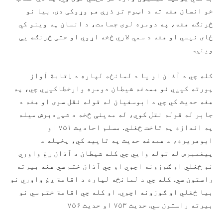
خو انسان هغه ته د اټوم تر ذرې هم وړوکی دی. بیا نو
څرنګه هغه، په دومره لوی جسامت، د انسان په وینو کي
ځای نیسي او هغه د سمي لاري څخه اړوي او حتی څرنګه یې
ویني.
کله چي د آذان او یا د لمانځه لپاره د اِقامة آواز
پورته کیږي نو همدغه شیطان دومره وارخطاکیږي چي، په
هغه حدیث کي چي د ابوسفیان له قوله نقل سوی او هغه د
جابر له قوله نقل کوي، له مدینې څخه د شپږدېرش میله
په اندازه په تاخت ځغلي. مسلم احادیث ۷۵۱ او
ابوهریره، د همدغه حدیث په تایید کي، پخپله د
پیغمبرص له قوله وايي چي کله شیطان د آذان ږغ واوري
نو ځغلي او ګوزونه اچوي او چي آذان ختم سي هغه بیرته
راستون سي. کله چي د لمانځه لپاره د اقامة ږغ واوري نو
بیا ځغلي او ګوزونه اچوي. او کله چي اقامة ختم سي نو
بیرته راستون سي. حدیث ۷۵۳ او حدیث ۷۵۶