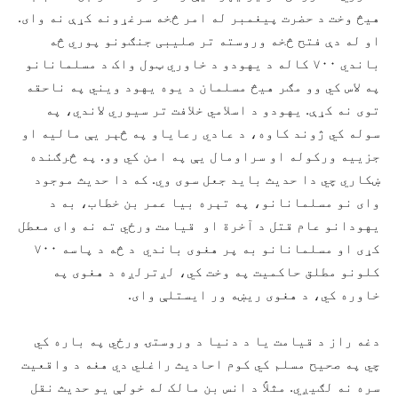
هیڅ وخت د حضرت پیغمبر له امر څخه سرغړونه کړې نه وای.
او له دې فتح څخه وروسته تر صلیبی جنګونو پوري څه
باندي ۷۰۰ کاله د یهودو د خاوري ټول واک د مسلمانانو
په لاس کي وو مګر هیڅ مسلمان د یوه یهود ویني په ناحقه
توی نه کړې. یهودو د اسلامي خلافت تر سیوري لاندي، په
سوله کي ژوند کاوه، د عادي رعایاو په څېر یې مالیه او
جزییه ورکوله او سراومال یې په امن کي وو. په څرګنده
ښکاري چي دا حدیث باید جعل سوی وي. که دا حدیث موجود
وای نو مسلمانانو، په تېره بیا عمر بن خطاب، به د
یهودانو عام قتل د آخرة او قیامت ورځي ته نه وای معطل
کړی او مسلمانانو به پر هغوی باندي د څه د پاسه ۷۰۰
کلونو مطلق حاکمیت په وخت کي، لږترلږه د هغوی په
خاوره کي، د هغوی ریښه ور ایستلې وای.
دغه راز د قیامت یا د دنیا د وروستۍ ورځي په باره کي
چي په صحیح مسلم کي کوم احادیث راغلي دي هغه د واقعیت
سره نه لګیږي. مثلاً د انس بن مالک له خولې یو حدیث نقل