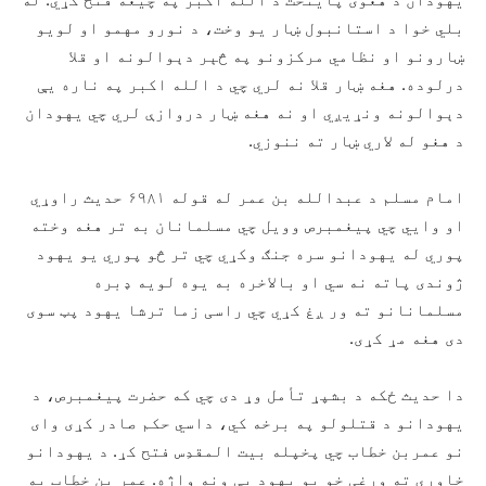
بلي خوا د استانبول ښار یو وخت، د نورو مهمو او لویو
ښارونو او نظامي مرکزونو په څېر دېوالونه او قلا
درلوده. هغه ښار قلا نه لري چي د الله اکبر په ناره یې
دېوالونه ونړیږي او نه هغه ښار دروازې لري چي یهودان
د هغو له لاري ښار ته ننوزي.
امام مسلم د عبدالله بن عمر له قوله ۶۹۸۱ حدیث راوړي
او وايي چي پیغمبرص وویل چي مسلمانان به تر هغه وخته
پوري له یهودانو سره جنګ وکړي چي تر څو پوري یو یهود
ژوندی پاته نه سي او بالاخره به یوه لویه ډبره
مسلمانانو ته ور ږغ کړي چي راسی زما ترشا یهود پټ سوی
دی هغه مړ کړی.
دا حدیث ځکه د بشپړ تأمل وړ دی چي که حضرت پیغمبرص، د
یهودانو د قتلولو په برخه کي، داسي حکم صادر کړی وای
نو عمربن خطاب چي پخپله بیت المقدِس فتح کړ. د یهودانو
خاوري ته ورغی خو یو یهود یې ونه واژه. عمر بن خطاب به