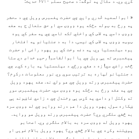
کړي وي. د مثال په توګه: د صحیح مسلم ۶۷۱۰ حدیث:
« ابوالسعید خُدري وايي چي حضرت پغمبرص وویل چي د محشر
په ورځ به ټوله مځکه یوه ډوډۍ سي او حق متعال ج به هغه
ډوډۍ داسي په لاس کي واخلي لکه تاسي چي په سفر کي یوه
ټوټه ډوډۍ په لاس کي نیسی. دا به د جنتیانو په افتخار
یوه مېلمستیا وي. په دغه وخت کي یو یهود راغی او حضرت
پیغمبرص ته یې ویل چي یا ابوالقاسم! رحیم خدای دي ستا
څخه راضي سي! زه د هغي ورځي د مېلمستیا په باره کي، چي
د جنتیانو لپاره به ترتیب سوې وي نور معلومات درکړم؟
حضرت پیغمبرص ورته وویل چي هو ولي نه. هغه یهود وویل
چي په هغه ورځ به مځکه یوه ډوډۍ سي. حضرت پیغمبرص موږ
ته وکتل او داسي په کړس یې وخندل چي د زامي غاښونه یې
ښکاره سول. یهود وویل دا هم درته ووایم چي له ډوډۍ سره
به څشي ملګري وي؟ حضرت پیغمبرص ورته وویل هو ووایه.
یهود وویل له ډوډۍ سره به بالام ملګری وي. اصحابو
پوښتنه وکړه چي بالام څشي وي؟ یهود وویل بالام غویی او
ماهی دی چي د هغوی اینه یا جګر به ۷۰ زره انسانان خوري