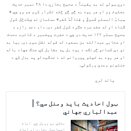
دوي ټولو ته به یقیناً د صحیح بخاري دا ۴۸ نمبر حدیث
معلوم وو او هر یوه به څو څو ځله تکرار کړی هم وو چي «
سِبابُ المسلمِ فُسوقٌ و قِتالُهُ کفر» مسلمان ته ښکنځل کول
ګناه او له هغه سره جګړه کول کفر دی. دا، دغه راز، د
صحیح مسلم ۱۲۲ حدیث دی چي د حضرت پیغمبر د کاتب، محدث
او صحابی عبدالله بن مسعود له قوله نقل سوی دی. بیا به
نو دې کسانو څرنګه د یوه بل په مقابل کي جنګ جهاد باله
او هر یوه به خپلو پیروانو ته د جنګېدلو په بدل کي د
جنتونو وعدې ورکولې.
پاته لري