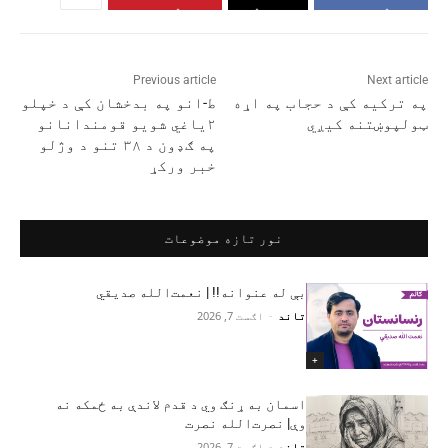
Previous article
Next article
په ترکیه کې د حجاب په اړه
ط-انو په بدخشان کې د خپلو
ټولپوښتنه کیږي
۲ياغي شويو قومندانانو
په ګډون د ۳۸ تنو د وژلو
خبر ورکړ
نور تازه موضوعات
بې له عنوانه!! | نعمت‌الله صدیقي
تاند
-
اګست 7, 2026
+
اسمان به ړنګ وي د قدم لاندې به ځمکه نه
وې| نصرت‌الله نصرت
تاند
-
اګست 7, 2026