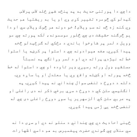
داچي دا پورتنی حدیث به په پنځه شپږ ځله لاس پرلاس
کېدلو کي څومره تغییر کړی وي او یا به ریشتیا هم حدیث
وي کنه زه څه نه سم ویلای؛ خو دونه هر څوک ویلای سي او دا
یو څرګند حقیقت دی چي څلور موسمونه، لکه پورته چي مو
وویل د لمر پر شاوخوا باندي د مځکي له ګرځېدلو څخه
پیدا کیږي. هغه هیوادونه چي د استوا پر کرښه یا استوا
خط ته نیژدې پراته دي او د لمر وړانګي په نسبتاً
مستقیم ډول ورته رسیږي ډېر تاوده او چي د استوا له خط
څخه پورته او کښته واقع وي یا معتدل او یا ساړه وي.
دلته د دوږخ د تنفس سوال چنداني نه پیدا کیږي. په
انګلیسي متن کي د دوږخ د سړې برخي ذکر نه دی راغلی او
په عربي متن کي الزمهریر یا سوړ دوږخ راغلی دی چي له
تنفس څخه یې ژمی پیدا کیږي.
ځینی احادیث دي چي چنداني د منلو نه دي او سړی دا نه
سي منلای چي ګوندي حضرت پیغمبرص به هم داسي اظهارات