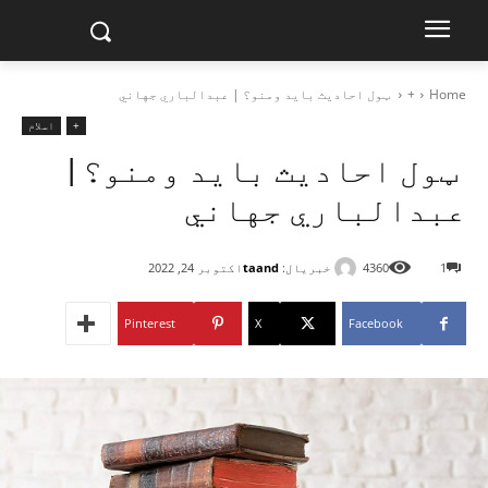
Home
+
ټول احادیث باید ومنو؟ | عبدالباري جهاني
+
اسلام
ټول احادیث باید ومنو؟ |
عبدالباري جهاني
خبریال:
taand
1
4360
اکتوبر 24, 2022
Pinterest
X
Facebook