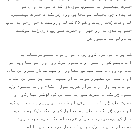
حضرت پیغمبر ته منسوب سوي دي. که داسي نه وای نو
عابده، چي پخپله هم صحابي وو، څرنګه د حضرت پیغمبرص
له وفات څخه زیات و کم ۲۵ کاله وروسته د خوارجو په باب
حکم باندي نه وو خبر او حضرت علی یې درې ځله سوګند
یادولو ته مجبور کړ.
که یې داسي فرض کړو چي د خوارجو د قتلولومسله په
احادیثو کي راغلې او د هغوی مرګ روا وو. نو معاویه خو
صحابي وو، د هغه سیاسي مشاور او سپه سالار عمرو بن عاص
او د هغه بل مشهور قوماندان عبیدالله بن عمر بن خطاب
خو صحابه ول او د قرآن کریم ټول احکام ورته معلوم ول.
هغوی څرنګه د حضرت علي په مقابل کي لښکر تیارکړ او
حضرت علي څرنګه د عایشې او طلحه او زبیر په مقابل کي
او هغوی څرنګه د علي په مقابل کي وجنګېدل؟ په داسي
حال کي چي ټولو، د قرآن شریف له حکم سره سم، د یوه
مسلمان قتل د ټول جهان له قتل سره معادل باله.