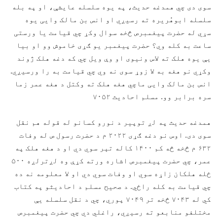
سوی دی چي همدغه حدیث، په یوه سلسله عایشې، او په بله
سلسله ابوهُریره ته رسیږي او انس بن مالک وايی یوه
سړي له حضرت پیغمبرص څخه سوال وکړ چي قیامت یا ورستی
ساعت به کله وي؟ حضرت پیغمبر یو ګړی خاموش وو او بیا
یې یوه هلک ته لاس ونیوی او وې ویل چي که دغه هلک ژوند
وکړي نو هغه به لا زوړ سوی نه وي چي قیامت به را ورسیږي.
انس بن مالک وايی ماچي هغه هلک ته وکتل د هغه عمر زما
سره برابر وو. مسلم احادیث ۷۰۵۲
همدغه حدیث په لږ توپیر د نورو کسانو له قوله هم نقل
سوی دی. اوس نو دغه ګړی ۲۰۲۲ م د حضرت رسول ص له وفات
۶۳۲ م څخه څه کم ۱۴۰۰ کاله تېر سوي دي او د هغه هلک په
عمر، چي حضرت پیغمبرص اشاره ورته کړې وه لږترلږه ۵۰۰
ځله هلکان زاړه سوي او وفات سوي دي او لا معلومه نه ده
چي قیامت به کله راځي. د صحیح مسلم د احادیثو په کتاب
کي له ۷۰۴۳ څخه تر ۷۰۴۹ پوري، چي د نقل سلسله یې
مختلفو منابعو ته رسیږي، راغلي دي چي حضرت پیغمبرص