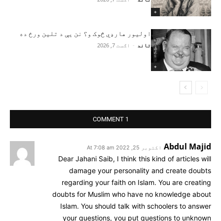
+
اولیور هارډي څوک و؟ نن یې د تلین ورځ ده
تاند
-
اګست 7, 2026
+
1 COMMENT
Abdul Majid
اکتوبر 25, 2022 At 7:08 am
Dear Jahani Saib, I think this kind of articles will
damage your personality and create doubts
regarding your faith on Islam. You are creating
doubts for Muslim who have no knowledge about
Islam. You should talk with schoolers to answer
your questions, you put questions to unknown