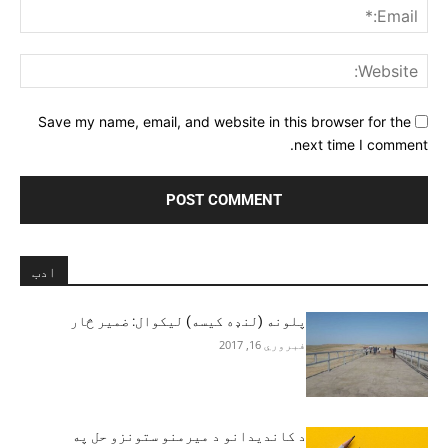
ail:*
ite:
Save my name, email, and website in this browser for the
next time I comment.
ادب
پلونه (لنډه کیسه) ليکوال: ضمير څار
فبروري 16, 2017
د کاندیدانو د میرمنو ستونزو حل په