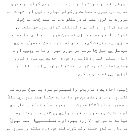
دوږخیانو او د جنتیانو د ژوند د دایمي کولو او هغوی
ته په دې خبري د قناعت ورکولو لپاره دلیل او اثبات ته
ضرورت نه لري. هغه قادرمطلق دی. له هغه څخه نه څوک
شاهد غواړي او نه یې د غوښتلو توان لري. حق متعال،
نعوذبالله، صحنه سازی ته هیڅ ضرورت نه لري. دا صحنه
سازي، په حقیقت کي، د هغو کسانو د ذهن محصول ده چي
غوښتل یې خپل ځانونه تر نورو خبر او عالم وښيي او د
امام مسلم لپاره لازمه وه چي دا حدیث یې هم، د نورو
جعلي احادیثو په څېر، ایسته غورځولی او د نقلولو
ارزښت یې نه وای ورکړی.
ځیني احادیث د تاریخي واقعیتونو سره په هیڅ صورت نه
لګیږي او سړی ویلای سي چي دا باید حتماً جعل سوي وي. مثلاً
د صحیح مسلم ۶۹۷۹ حدیث د ابوهریره له قوله راغلی دی
او د حضرت پیغمبر له قوله وايي چي «تر هغه وخته به
قیامت نه سي چي ۷۰ زره یهودان د قسطنطنیې( استانبول)
پر ښار باندي حمله ونه کړي. کله چي دوی هلته ورسیږي نو