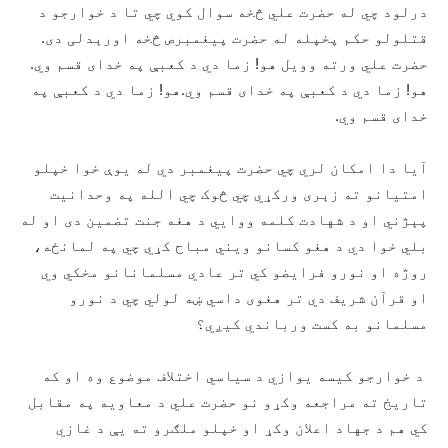
درلود چي له حضرت علي څخه سوال کوي چي تا د خوارجو د
قتلولو حکم پخپله له حضرت پیغمبرص څخه اورېدلی دی.
حضرت علي ورته وویل هو! زما دي د کعبې په خدای قسم وي.
هو! زما دي د کعبې په خدای قسم وي.هو! زما دي د کعبې په
خدای قسم وي.
آیا دا امکان لري چي حضرت پیغمبر دي له یوې خوا خپلو
امتیانو ته زېری ورکړي چي څوک چي الله په وحدانیت
پېژني او د شهادت کلمه ووايي د هغه جنت تضمین دی او له
بلي خوا دي د هغو کسانو ویني مباح کړي چي په لمانځه،
روژه او نورو فرایضو کي تر عادي مسلمانانو مخکي وي
او قرآن شریف دي تر هغوی داسي ښه لولي چي د نورو
مسلمانو به کست ورباندي کیږي؟
د خوارجو کیسه یوازي د سیاسي اختلاف موضوع وه او که
تاریخ ته مراجعه وکړو نو حضرت علي د معاویه په مقابل
کي هم د جهاد اعلان وکړ او خپلو ملګرو ته یې د غازي