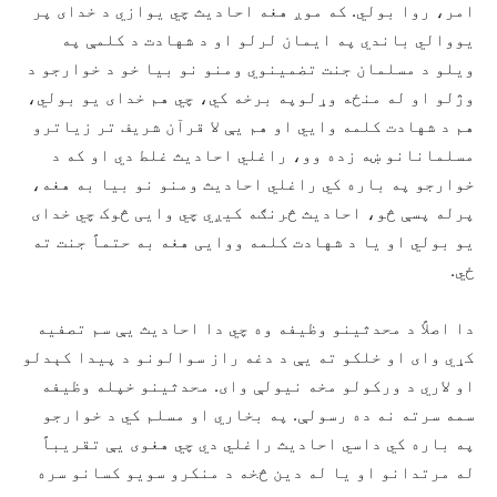
امر، روا بولي. که موږ هغه احادیث چي یوازي د خدای پر
یووالي باندي په ایمان لرلو او د شهادت د کلمې په
ویلو د مسلمان جنت تضمینوي ومنو نو بیا خو د خوارجو د
وژلو او له منځه وړلوپه برخه کي، چي هم خدای یو بولي،
هم د شهادت کلمه وايي او هم یې لا قرآن شریف تر زیاترو
مسلمانانو ښه زده وو، راغلي احادیث غلط دي او که د
خوارجو په باره کي راغلي احادیث ومنو نو بیا به هغه،
پرله پسې څو، احادیث څرنګه کیږي چي وايی څوک چي خدای
یو بولي او یا د شهادت کلمه ووايی هغه به حتماً جنت ته
ځي.
دا اصلاً د محدثینو وظیفه وه چي دا احادیث یې سم تصفیه
کړي وای او خلکو ته یې د دغه راز سوالونو د پیدا کېدلو
او لاري د ورکولو مخه نیولې وای. محدثینو خپله وظیفه
سمه سرته نه ده رسولې. په بخاري او مسلم کي د خوارجو
په باره کي داسي احادیث راغلي دي چي هغوی یې تقریباً
له مرتدانو او یا له دین څخه د منکرو سویو کسانو سره