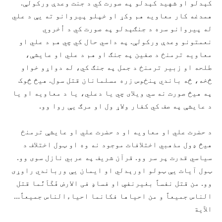
کېدلو او شهید کېدلو په صورت کي د جنت وعدې ورکولې.
همدغه کار معاویه هم وکړ او خپلو پیروانو ته یې د علي
له پیروانو سره د جنګېدلو په صورت کي د اُخروي
نعمتونو وعدې ورکولې. په داسي حال کي چي هم د علي او
معاویه ترمنځ د صفین په جنګ او هم د علي او عایشې،
طلحه او زبیر ترمنځ د جمل په جنګ کي، له دواړو خواو
څخه، څه باندي پنځوس زره مسلمانان قتل سول. هیڅ څوک
په هیڅ صورت نه سي ویلای چي یا دعلي، یا د معاویه او یا
د عایشې په صف کي کفار ولاړ ول او مرګ یې روا وو.
د حضرت علي او معاویه او د حضرت علي او عایشې ترمنځ
هیڅ ډول مذهبي اختلافات موجود نه وه او ټول اختلاف د
سیاسي قدرت پر سر وو. قرآن شریف په عربي نازل سوی وو.
ټول آیات یې ټولو اورېدلي او ایمان یې ورباندي راوړی
وو. من قتل نفساً بغیرنفسٍ او فسادٍ فی الارض فَکَاَنَّما قتل
الناس جمیعاً و من احیاها فکانما احیاءالناس جمیعاً…
الآیة