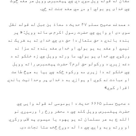
عفان له قوله ویل سوي دي چي پیغمبرص وویل هر هغه څوک
چي خدای یو بولي او مړ سي هغه جنت ته ځي.
د همدغه صحیح مسلم ۴۷ حدیث د معاذ بن جبل له قوله نقل
سوی دی او وايي چي حضرت رسول اکرم ص ماته وویل: « پر
بنده باندي د حق متعال دا حق دی چي خدای ته به شریک نه
نیسي او هغه به یو بولي او خدای هغه بنده ته سزا نه
ورکوي چي خدای یو بولي. ما ورته وویل چي زه خلکو ته د
دغه زیري د ورکولو حق لرم؟ حضرت پیغمبرص راته وویل
چي خلکو ته دا زېری مه ورکوه ځکه چي بیا به هیڅ طاعت
او عبادت نه کوي او یوازي به د خدای پر وحدانیت باندي
اقرار کوي»
د صحیح مسلم ۶۶۶۵ حدیث د ابوموسی له قوله وايی چي
حضرت پیغمبرص وویل کله چي د محشر ورځ را ورسیږي نو
الله ج به هر مسلمان ته یو یهود یا عیسوی په لاس ورکړي
او ورته وبه وايي چي دا له دوږخ څخه ستا نجات دی.