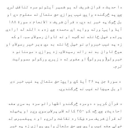
دا حدیث د قران شریف له یو شمېر آیتونو سره تناقض لري
چي په څرګنده وايي غیب یوازي حق متعال ته معلوم دي او
بل څوک په خبر نه دي. د قرآن شریف د الانعام د سورة ۱۸۸
آیة وايی: ورته ووایه اې محمده چي زه، د الله له ارادې
پرته، خپل ځانته نه ګټه او نه تاوان رسولای سم. او که
زه په غیب خبروای نو خپل ځانته به مي ډېر خیر رسولای او
هیڅ تاوان به نه راته رسېدلای. زه یوازي د مومنانو د
خبرولو( وېرولو) او هغوی ته د زیري ورکولو مسوولیت
لرم.
د سورة جن په ۲۶ آیة کي وايي: حق متعال په غیب خبر دی
او بل هیچاته غیب نه څرګندوي.
د قرآن کریم د دومره څرګندو اظهاراتو سره به سړی هغه
احادیث، چي څه کم ۲۵۰ کاله لاس پرلاس سوي وي، او پخپله
له قرآن شریف سره ښکاره نقاضت ولري، او د پیغمبرص له
خولې هغه غیب وايي چي حق متعال وايي یوازي زه په خبر