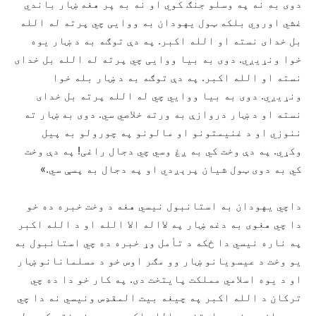
دوی به نه په وسلو جنګ کوي او نه به پر هغه ښار باندي
غشي اوروي بلکه ټول یهودان به ووايی چي پرته له الله
بل خدای نسته او الله اکبر. په دې توګه به د ښار یوه
خوا ونړیږي. دوی به بیا ووايی چي پرته له الله بل خدای
نسته او الله اکبر. په دې توګه به د ښار بله خوا
ونړیږي. دوی به بیا ووايي چي له الله پرته بل خدای
نسته او د ښار دروازې به ورته خلاصي سي. دوی به ښار ته
ننوزي او د غنیمتونو او مالونو په چورولو به پیل
وکړي. په دې وخت کي به ږغ وسي چي دجال راغی! په دې وخت
کي به دوی ټول شیان پرېږدي او په دجال به پسې سي.»
داچي یهودان به استانبول نیسي هغه د وخت خبره ده خو
دا چي هغوی به دغه ښار په لااله الا الله او د الله اکبر
په ناره نیسي دا ځکه د تأمل وړ خبره ده چي استانبول به
یو وخت د عیسویانو ښار وو مګر اوس خو د مسلمانانو ښار
او د یوه اسلامي مملکت پایتخت دی. په کار خو دا ده چي
ترکان د الله اکبر په چیغه بیت المقدِس ونیسي نه دا چي
یهودان د هغوی پایتخت د الله اکبر په چیغه فتح کړي. له