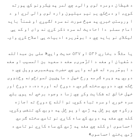
د شیطان دومره لوی والی، چي لمر په ښکرونو کي پورته
کوي، او دمځکي یم نیم میلیون واره لوی والی لري او د
ا وروستۍ خبري په هیڅ صورت نه سره لګیږي او ضمناً باید
امام مسلم دا احادیث له سره ذکر کړي نه وای او که یې
لیکلای نو باید چي د ابوهُریره ادبیات یې اصلاح کړي وای.
یا مثلاً د بخاري ۵۳۶ او ۵۳۷ حدیث وايي« علی بن عبدالله
د سُفیان او هغه د الزُهری، هغه د سعید بن المسیب او هغه
د ابوهُریره له قوله وايی چي حضرت پیغمبرص وویل چي د
دوبي په ډېره ګرمه ورځ خپل د ماپښین لمونځونه وځنډوی
ځکه چي د دوبي سخته ګرمي د دوږخ له اوره ده. د دوږخ اور
خپل خالق ته شکایت وکړ چي زما د وجود برخي له یوې بلي
سره خوري او سره تباه کوي. نو الله ج دوږخ ته اجازه
ورکړه چي یو ځل په ژمي او یو ځل په دوبي کي تنفس وکړي.
کله چي هغه په دوبي کي ساه کاږي نو تاسي سخته ګرمي
احساسوی او کله چي هغه په ژمي کي ساه کاږي نو تاسي د
ژمي یخني احساسوی»