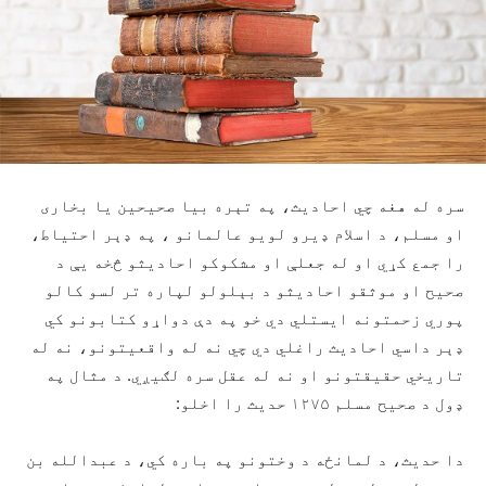
سره له هغه چي احادیث، په تېره بیا صحیحین یا بخاری
او مسلم، د اسلام ډیرو لویو عالمانو ، په ډېر احتیاط،
را جمع کړي او له جعلې او مشکوکو احادیثو څخه یې د
صحیح او موثقو احادیثو د بېلولو لپاره تر لسو کالو
پوري زحمتونه ایستلي دي خو په دې دواړو کتابونو کي
ډېر داسي احادیث راغلي دي چي نه له واقعیتونو، نه له
تاریخي حقیقتونو او نه له عقل سره لګیږي. د مثال په
ډول د صحیح مسلم ۱۲۷۵ حدیث را اخلو:
دا حدیث، د لمانځه د وختونو په باره کي، د عبدالله بن