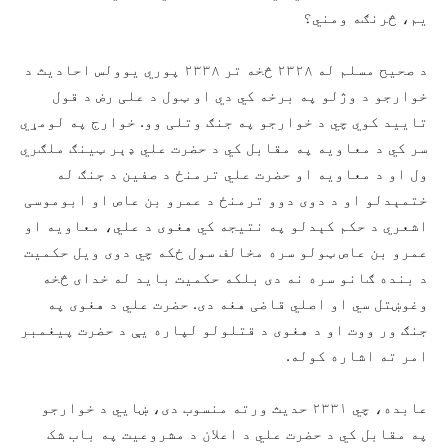
یم، څرنګه ومني؟
د صحیح مسلم له ۲۳۲۸ څخه تر ۲۳۳۸ پوري یوولس احادیث د
خوارجو د وژلو په برخه کي دي او ټول د علی رض د قول
تایید کوي چي د خوارجو په جنګ وتلی وو. خوارج په لومړي
سر کي د معاویه په مقابل کي د حضرت علي ډېر ټینګ ملګري
ول او د معاویه او حضرت علي ترمنځ د صفین د جنګ له
ختمېدلو او د دوی دوو ترمنځ د عمرو بن عاص او ابوموسی
اشعري د حکم کېدلو په نتیجه کي هغوی د علي، معاویه او
عمرو بن عاص ټولو سره مخالف سول ځکه چي دوی ویل حکمیت
د بنده ګانو سره نه دی بلکه حکمیت باید له خدای څخه
وغوښتل سي او اصلي قاضی هغه دی. حضرت علي د هغوی په
جنګ ور ووت او د هغوی د قتلولو لپاره یې د حضرت پیغمبر
امر ته اشاره کوله.
عابده، چي ۲۳۳۱ حدیث ورته منسوب دی، ښايي د خوارجو
په مقابل کي د حضرت علي د اعلان د مشروعیت په باب شک