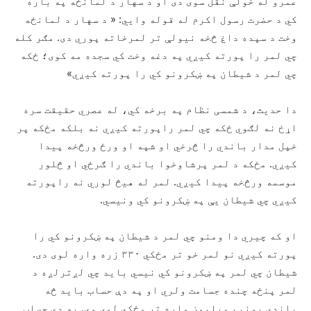
عمرو له خولې نقل سوی دی او د سهار د لمانځه په باره
کي د حضرت رسول اکرم له قوله وايي: « د سهار د لمانځه
وخت د سپده داغ څخه نیولې تر لمرخاته پوري دی. مګر کله
چي لمر را پورته کیږي په دغه وخت کي سجده مه کوی؛ ځکه
چي لمر د شیطان په ښکرونو کي را پورته کیږي»
دا حدیث، د شمسی نظام په برخه کي، له عصري حقیقت سره
اړخ نه لګوي ځکه چي لمر راپورته کیږي نه بلکه مځکه پر
خپل مدار باندي را څرخي او شپه او ورځ ورڅخه پیدا
کیږي. مځکه د لمر پرشاوخوا باندي را ګرځي او څلور
موسمه ورڅخه پیدا کیږي. لمر له هیڅ لوري نه راپورته
کیږي چي شیطان یې په ښکرونو کي ونیسي.
او که چیري دا ومنو چي لمر د شیطان په ښکرونو کي را
پورته کیږي نو لمر خو تر مځکي ۳۳۰ زره واره لوی دی.
شیطان چي لمر په ښکرونو کي نیسي باید چي لږترلږه د
لمر پنځه چنده جسامت ولري او په دې حساب باید څه
باندي یونیم میلیون واره تر مځکي لوی وي. په دې حساب