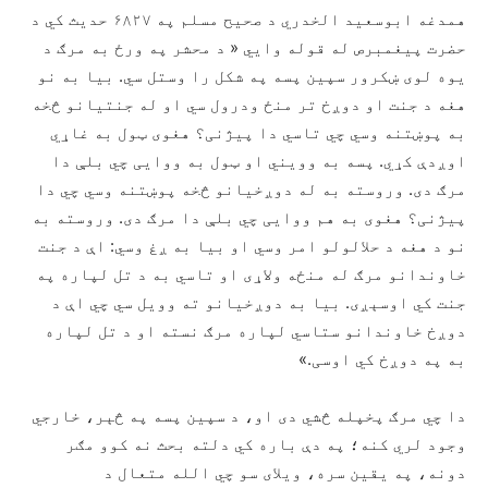
همدغه ابوسعید الخدري د صحیح مسلم په ۶۸۲۷ حدیث کي د
حضرت پیغمبرص له قوله وايي « د محشر په ورځ به مرګ د
یوه لوی ښکرور سپین پسه په شکل را وستل سي. بیا به نو
هغه د جنت او دوږخ تر منځ ودرول سي او له جنتیانو څخه
به پوښتنه وسي چي تاسي دا پیژنی؟ هغوی ټول به غاړي
اوږدې کړي. پسه به وویني او ټول به ووایی چي بلې دا
مرګ دی. وروسته به له دوږخیانو څخه پوښتنه وسي چي دا
پیژنی؟ هغوی به هم ووايی چي بلې دا مرګ دی. وروسته به
نو د هغه د حلالولو امر وسي او بیا به ږغ وسي: اې د جنت
خاوندانو مرګ له منځه ولاړی او تاسي به د تل لپاره په
جنت کي اوسېږی. بیا به دوږخیانو ته وویل سي چي اې د
دوږخ خاوندانو ستاسي لپاره مرګ نسته او د تل لپاره
به په دوږخ کي اوسی.»
دا چي مرګ پخپله څشي دی او، د سپین پسه په څېر، خارجي
وجود لري کنه؛ په دې باره کي دلته بحث نه کوو مګر
دونه، په یقین سره، ویلای سو چي الله متعال د