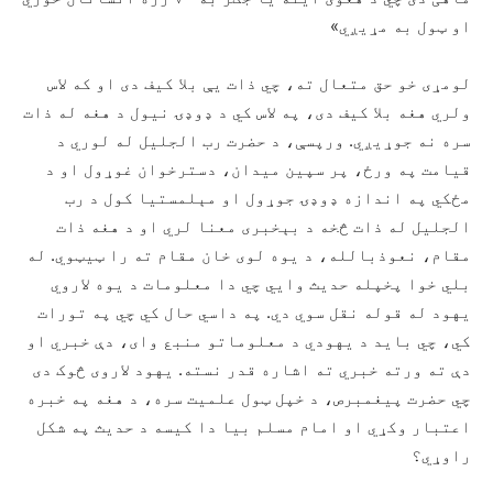
او ټول به مړیږي»
لومړی خو حق متعال ته، چي ذات یې بلا کیف دی او که لاس
ولري هغه بلا کیف دی، په لاس کي د ډوډۍ نیول د هغه له ذات
سره نه جوړیږي. ورپسې، د حضرت رب الجلیل له لوري د
قیامت په ورځ، پر سپین میدان، دسترخوان غوړول او د
مځکي په اندازه ډوډۍ جوړول او مېلمستیا کول د رب
الجلیل له ذات څخه د بېخبری معنا لري او د هغه ذات
مقام، نعوذبالله، د یوه لوی خان مقام ته را ټیټوي. له
بلي خوا پخپله حدیث وايي چي دا معلومات د یوه لاروي
یهود له قوله نقل سوي دي. په داسي حال کي چي په تورات
کي، چي باید د یهودي د معلوماتو منبع وای، دې خبري او
دې ته ورته خبري ته اشاره قدر نسته. یهود لاروی څوک دی
چي حضرت پیغمبرص، د خپل ټول علمیت سره، د هغه په خبره
اعتبار وکړي او امام مسلم بیا دا کیسه د حدیث په شکل
راوړي؟