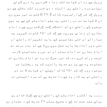
وویل چي زه او قیامت لکه زما د لاس دوې یا درې ګوتي
نیژدې سره راغلي یو. البته د دې خبرو، لکه مخکي چي مو
وویل څه کم څوارلس سوه کاله (۱۳۹۰) کلونه تېر سوي دي
او لا قیامت نه دی راغلی. په هغو احادیثو کي چي په عین
موضوع کي راغلي دي له اختلاف څخه څرګندیږي چي د امام
بخاري تر زمانې پوري، چي څه کم ۲۵۰ کلونه کیږي، په
عباراتو او حتی مفاهیمو کي باید تغییرات راغلي او
حتی ډېر احادیث باید جعل سوي وي؛ چي له بده مرغه نه
امام بخاري نه امام مسلم او نه نورو محدثینو لازمه
توجه ورته کړې ده. که نور هیڅ نه وه نو امام بخاري ته
معلومه وه چي پر دې حدیث باندي، که په ریشتیا هم
موجود وو، څه کم ۲۵۰ کاله اوښتي او قیامت لا نه دی
راغلی نو په کار وه چي دا حدیث یې له سره اخیستی نه
وای.
ــــ په اکثرو احادیثو کي راغلي دي چي څوک خدای یو
بولي هغه جنت ته ځي د صحیح مسلم ۳۶ حدیث کي د عثمان بن