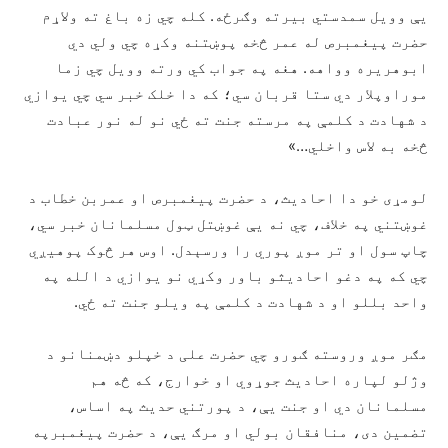
یې وویل سمدستي بیرته وګرځه. کله چي زه باغ ته ولاړم
حضرت پیغمبرص له عمر څخه پوښتنه وکړه چي ولي دي
ابوهریره وواهه. هغه په جواب کي ورته وویل چي زما
موراوپلار دي ستا قربان سي؛ که دا خلک خبر سي چي یوازي
د شهادت د کلمې په مرسته جنت ته ځي نو له نور عبادت
څخه به لاس واخلي…»
لومړی خو دا احادیث، د حضرت پیغمبرص او عمربن خطاب د
غوښتني په خلاف، چي نه یې غوښتل ټول مسلمانان خبر سي،
چاپ سول او تر موږ پوري را ورسېدل. اوس هر څوک پوهیږي
چي که په دغو احادیثو باور وکړي نو یوازي د الله په
واحد بللو او د شهادت د کلمې په ویلو جنت ته ځي.
مګر موږ وروسته ګورو چي حضرت علی د خپلو دښمنانو د
وژلو لپاره احادیث جوړوي او خوارج، که څه هم
مسلمانان دي او جنت یې، د پورتني حدیث په اساس،
تضمین دی، منافقان بولي او مرګ یې، د حضرت پیغمبرپه