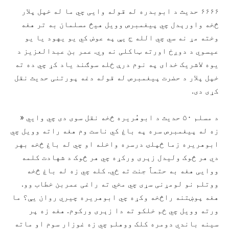
۶۶۶۶ حدیث د ابوبدره له قوله وايی چي ما له خپل پلار
څخه واورېدل چي پیغمبرص وویل هیڅ مسلمان به تر هغه
وخته مړ نه سي چي الله ج یې په عوض کي یو یهود یا یو
عیسوي د دوږخ اورته ټاکلی نه وي. عمر بن عبدالعزیز د
یوه لاشریک خدای په نوم درې ځله سوګند یاد کړ چي ده ته
خپل پلار د حضرت پیغمبرص له قوله دغه پورتنی حدیث نقل
کړی دی.
د مسلم ۵۰ حدیث د ابوهُریره څخه نقل سوی دی چي وايي «
زه له پیغمبرص سره په باغ کي ناست وم هغه راته وویل چي
ابوهریره زما څپلۍ درسره واخله او چي له باغ څخه بهر
دي هر څوک ولیدل زېری ورکړه چي هر څوک د شهادت کلمه
ووايی هغه به حتماً جنت ته ځي. کله چي زه له باغ څخه
ووتلم نو لومړنی سړی چي مخي ته راغی عمربن خطاب وو.
هغه پوښتنه راڅخه وکړه چي ابوهریره چیري روان یې؟ ما
ورته وویل چي ځم خلکو ته دا زېری ورکوم. هغه زه پر
سینه باندي دومره کلک ووهلم چي زه غوزار سوم او ماته