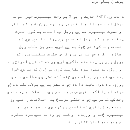
یوشان بللي دي.
د بخاري ۶۹۳۳ حدیث وايي « یو وخت پیغمبرص خیراتونه
وېشل او د عبدالله التمیمی په نوم یو څوک ورته راغی
او حضرت پیغمبرص ته یې وویل چي انصاف به کوې. حضرت
پیغمبرص ورته وویل لعنت دي وي پرتا باندي. چي زه
انصاف ونه کړم نو څوک به یې کوي. عمر بن خطاب ویل
اجازه راکړه چي سر یې پرې کړم. حضرت پیغمبرص ورته
وویل پرې یې ږده هغه ملګري لري چي که ته خپل لمونځونه
او روژې له هغوی سره مقایسه کړې نو ځان ته به دي خوا
بده سي. خو دوی به له دین څخه لکه غشی چي خطا سي داسي
ووزي…. د دوی نخښه دا ده چي د مشر به یې یولاس لکه د ښځي
سینه او یا لکه د غوښوټوټه داسي وي. دا خلک به په داسي
وخت کي ظاهر سي چي د خلکو ترمنځ به اختلافات راغلي وي.
ابوسعید زیاتوي زه شاهدي ورکوم چي دا خبره مي له
پیغمبرص څخه واورېده او کله چي زه له علي سره ملګری
وم هغه دغه کسان قتلول….»