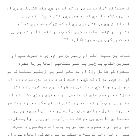
ترجمه: که څوک یو سړی، پرته له دې چي هغه قتل کړی وي او
یا پرمځکه باندي فساد جوړوي، قتل کړي؛ لکه ټول
انسانان چي یې قتل کړي وي او که څوک یوه سړي ته له
قتلېدلو څخه نجات ورکړي لکه ټولو انسانانو ته چي یې
نجات ورکړی وي. سورة ۵ آیة ۳۲
طلحه بن عبیدالله او زبیربن عوام، چي د حضرت علي او
عمربن خطاب په څېر په لسو منتخبو اصحابو یا عشره
مبشره کي شامل ول؛ او په هغو لسو یوازینیو مسلمانانو
کي ول چي، په ژوند کي، د جنت زېری ورباندي سوی وو؛ او
د جمل په جنګ کي د عایشې په طرفداري وجنګېدل او قتل
سول؛ معاویه، علي او عایشې او د هغوی پوځي مشرانو او
مشاورینو ټولو ته دغه پورتنی قرآني حکم معلوم وو؛ خو
هر یوه د خپل سیاسي غرض لپاره پر مقابل لوري، چي پر
مسلماني باندي یې هم شک نه درلود، توري را وایستلې. د
خوارجو او د هغوی د نښانو په باب احادیث ټول د حضرت
علی او خوارجو ترمنځ د جنګونو په وخت کي ایجاد سوي او