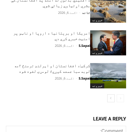
بشري اړتیاوې زیاتې شوې
تاند
-
اګست 6, 2026
خبرونه
امریکا او برېتانیا د اروپا او ناټو پر
امنیت خبرې کړې دي
S.Sapai
-
اګست 6, 2026
خبرونه
کرکټ:د افغانستان او ایرلنډ ترمنځ ۲مه
لوبه سبا جمعه کېږي؛ لومړۍ لغوه شوه
S.Sapai
-
اګست 6, 2026
خبرونه
LEAVE A REPLY