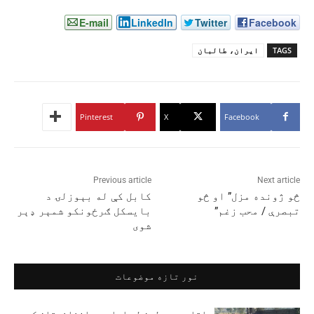
E-mail
LinkedIn
Twitter
Facebook
TAGS
ایران، طالبان
Pinterest
X
Facebook
Previous article
Next article
څو ژونده مزل” او څو
کابل کې له بېوزلۍ د
تبصرې / محب زغم”
بايسکل ګرځونکو شمېر ډېر
شوی
نور تازه موضوعات
د اقلیمي بدلون له امله په افغانستان کې