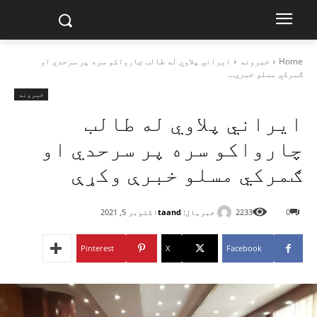
Home
خبرونه
ایراني پلاوي له طالب چارواکو سره پر سرحدي او
ګمرکي مسلو خبرې...
خبرونه
ایراني پلاوي له طالب
چارواکو سره پر سرحدي او
ګمرکي مسلو خبرې وکړې
خبریال:
taand
0
2233
اکتوبر 5, 2021
Pinterest
X
Facebook