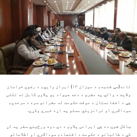
تاند(سې شنبه، د میزان ۱۳) ایران وايي، د رضوي خراسان
ولایت د والي په مشرۍ د دغه هیواد یو پلاوی کابل ته تللی
چې د افغانستان د موقت حکومت له مشرانو سره د سرحدي،
سوداګري او ترانزیتي مسلو په اړه خبرې وکړي.
ټاکل شوې ده چې ایرانی پلاوی د دې دوه ورځیني سفر په لړ
کې د طالبانو د حکومت د اقتصاد، سوداګري او اطلاعاتو