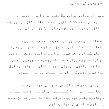
لسو ورځو کې حل کړي.
دغه راز دواړو خواوو سلا وکړه چې د ایران دوغارون
بندر، چې اسلام کلا ته نژدې دی، د افغانستان او ایران د
ترانزیتي موټرو پر مخ شپه او ورځ پرانیستی وي.
له طالبانو سره ایراني پلاوي دا هم ومنله چې د
افغانستان د ترانسپورت وزارت او د هرات والي به په
راتلونکو څو ورځو کې د ایران د خراسان ولایت او د لارو
او ترانسپورت وزارت له استازو سره د دووهیوادونو
ترمنځ د رېللارې د پروژې د بیا فعالولو لپاره په خپل
منځ کې غونډې وکړي او یوې نتیجې ته به ورسېږي.
د ایران رضوي خراسان، چې مشهد یې مرکز دی، له
افغانستان سره ۳۰۰ کیلومتره پوله لري. د دغه هیواد
دوغارون بندر هم، چې د هرات اسلام کلا بندر ته نژدې دی،
په رضوي خراسان کې موقعیت لري.