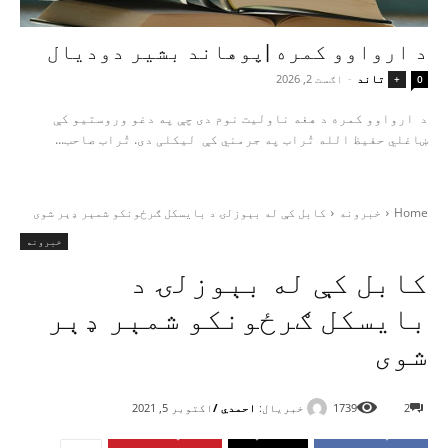
د ارواوو کمره |پوهاند بشیر دودیال
تاند
-
اګست 2, 2026
+
0
د ارواوو کمره د هغه ناولیت نوم دی چې په دغو وروستیو کې
ښاغلي حفیظ الله تُراب په جرمني کې لیکلی دی. تُراب صاحب...