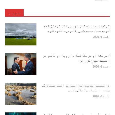
خبرونه
کرکټ:د افغانستان او ایرلنډ ترمنځ ۲مه
لوبه سبا جمعه کېږي؛ لومړۍ لغوه شوه
اګست 6, 2026
امریکا او برېتانیا د اروپا او ناټو پر
امنیت خبرې کړې دي
اګست 6, 2026
د اقلیمي بدلون له امله په افغانستان کې
بشري اړتیاوې زیاتې شوې
اګست 6, 2026
ایف‌بي‌آی وايي، امریکایانو په یو کال کې