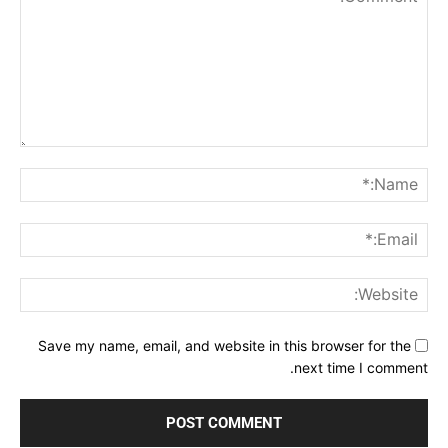
Comment:
me:*
ail:*
ite:
Save my name, email, and website in this browser for the
next time I comment.