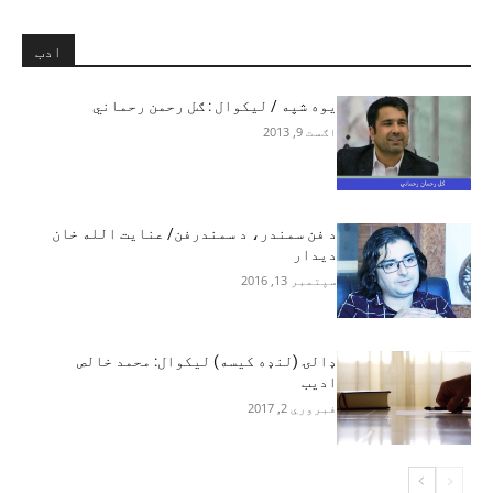
ادب
يوه شپه / ليکوال : ګل رحمن رحماني
اګست 9, 2013
د فن سمندر، د سمندرفن/ عنایت الله خان
دیدار
سپتمبر 13, 2016
ډالۍ (لنډه کيسه) ليکوال: محمد خالص
اديب
فبروري 2, 2017