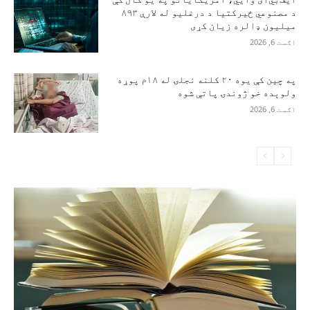
د مصنوعي ځیرکتیا د درغلیو له لارې ۸۹۳
میلیون ډالره زیان کړی
اګست 6, 2026
په چین کې یوه ۲۰ کلنه نجلۍ له ۱۸م پوړه
ولوېده خو ژوندۍ پاتې شوه
اګست 6, 2026