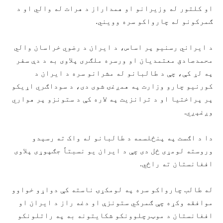
او کلتور له وزیرانو او همداراز د هرات له والي او د
ګمرکونو له چارواکو سره وویني.
د ایراني رسنیو پر اساس، د ایران د رضوي خراسان والي
محمدصادق معتمدیان او ورسره ملګری پلاوی به د دې سفر
په لړ کې، چې د طالبانو له مشرانو سره د ایران د
کورنیو چارو وزارت په همږغۍ شوی دی، د سوداګري اړیکو
پر پراختیا او د ترانزیت په لاره کې د ستونزو پر هواري
وږغېږي.
دا د اګست په پنځلسمه د طالبانو له واک ته رسېدو
وروسته لومړی ځل دی چې د ایران یو نسبتاً جګپوړی پلاوی
افغانستان ته راځي.
له طالب چارواکو سره په لومکړۍ ناسته کې دواړو خواوو
موافقه وکړه چې ګمرکي ستونزې او دغه راز د ایران او
افغانستان د موټرچلوونکو شکایتونه به په راتلونکو