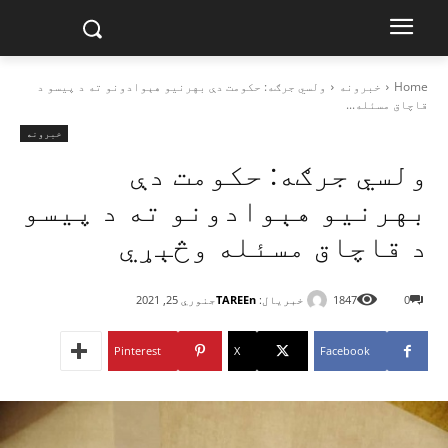
Home
خبرونه
ولسي جرګه: حکومت دې بهرنیو هېوادونو ته د پیسو د
قاچاق مسئله...
خبرونه
ولسي جرګه: حکومت دې
بهرنیو هېوادونو ته د پیسو
د قاچاق مسئله وڅېړي
خبریال:
TAREEn
0
1847
جنوري 25, 2021
Pinterest
X
Facebook