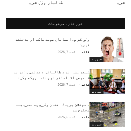
شوې
طالبان وژل شوي
نور تازه موضوعات
ولې ګرمي انسانان غوسه‌ناکه او بدخلقه
کوي؟
تاند
-
اګست 7, 2026
خبرونه
شیعه مشرانو د طالبانو د عدلیې وزیر پر
تبعیضي اقداماتو او چلند نیوکه وکړه
تاند
-
اګست 7, 2026
خبرونه
د مونشن برید؛ افغان وګړي په عمري بند
محکوم شو
تاند
-
اګست 6, 2026
خبرونه