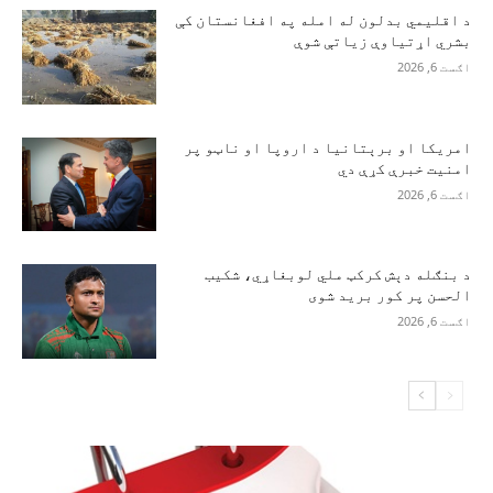
د اقلیمي بدلون له امله په افغانستان کې
بشري اړتیاوې زیاتې شوې
اګست 6, 2026
امریکا او برېتانیا د اروپا او ناټو پر
امنیت خبرې کړې دي
اګست 6, 2026
د بنګله دېش کرکټ ملي لوبغاړي، شکیب
الحسن پر کور برید شوی
اګست 6, 2026