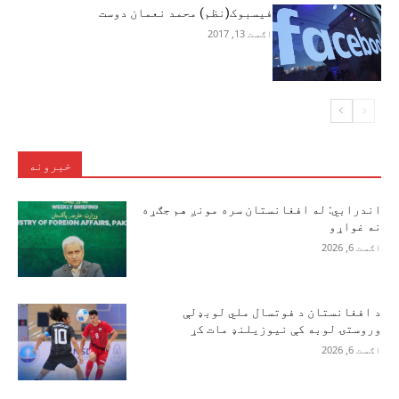
فیسبوک(نظم) محمد نعمان دوست
اګست 13, 2017
خبرونه
اندرابي: له افغانستان سره مونږ هم جګړه
نه غواړو
اګست 6, 2026
د افغانستان د فوتسال ملي لوبډلې
وروستۍ لوبه کې نیوزیلنډ مات کړ
اګست 6, 2026