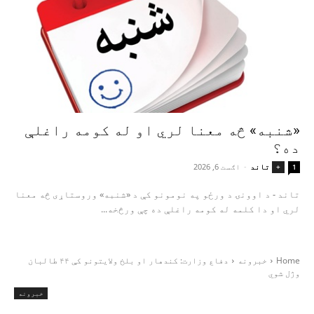
«شنبه» څه معنا لري او له کومه راغلې
ده؟
تاند
-
اګست 6, 2026
+
1
تاند - د اوونۍ د ورځو په نومونو کې د «شنبه» وروستاړی څه معنا
لري او دا کلمه له کومه راغلې ده چې ورڅخه...