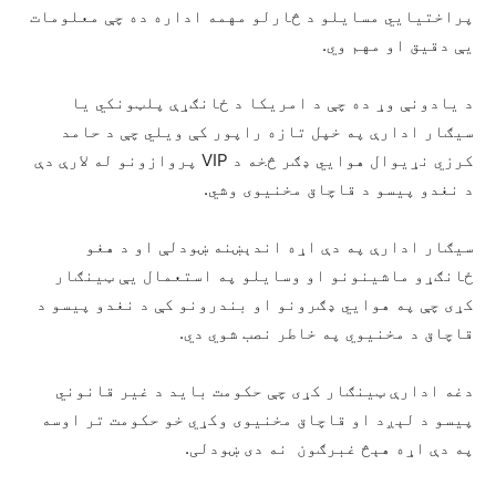
پراختیایي مسایلو د څارلو مهمه اداره ده چې معلومات
یې دقیق او مهم وي.
د یادونې وړ ده چې د امريکا د ځانګړې پلټونکي يا
سيګار ادارې په خپل تازه راپور کې ویلي چې د حامد
کرزي نړيوال هوايي ډګر څخه د VIP پروازونو له لارې دې
د نغدو پيسو د قاچاق مخنيوی وشي.
سيګار ادارې په دې اړه اندېښنه ښودلې او د هغو
ځانګړو ماشينونو او وسايلو په استعمال یې ټينګار
کړی چې په هوايي ډګرونو او بندرونو کې د نغدو پيسو د
قاچاق د مخنيوي په خاطر نصب شوي دي.
دغه ادارې ټینګار کړی چې حکومت باید د غیر قانوني
پیسو د لېږد او قاچاق مخنیوی وکړي خو حکومت تر اوسه
په دې اړه هېڅ غبرګون نه دی ښودلی.