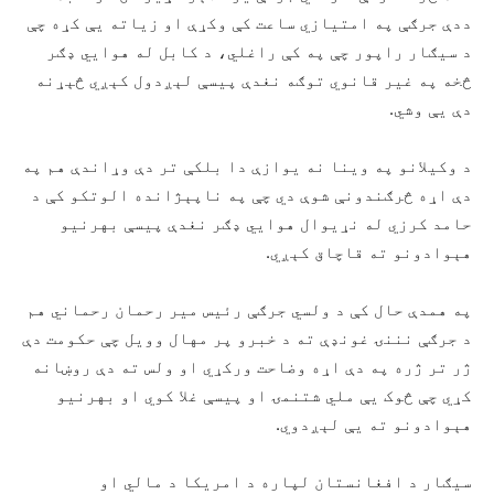
ددې جرګې په امتیازي ساعت کې وکړې او زیاته یې کړه چې
د سیګار راپور چې په کې راغلي، د کابل له هوایي ډګر
څخه په غیر قانوي توګه نغدې پیسې لېږدول کېږي څېړنه
دې یې وشي.
د وکیلانو په وینا نه یوازې دا بلکې تر دې وړاندې هم په
دې اړه څرګندونې شوې دي چې په ناپېژانده الوتکو کې د
حامد کرزي له نړیوال هوایي ډګر نغدې پیسې بهرنیو
هېوادونو ته قاچاق کېږي.
په همدې حال کې د ولسي جرګې رئیس میر رحمان رحماني هم
د جرګې نننۍ غونډې ته د خبرو پر مهال وویل چې حکومت دې
ژر تر ژره په دې اړه وضاحت ورکړي او ولس ته دې روښانه
کړي چې څوک یې ملي شتنمۍ او پیسې غلا کوي او بهرنیو
هېوادونو ته یې لېږدوي.
سیګار د افغانستان لپاره د امریکا د مالي او