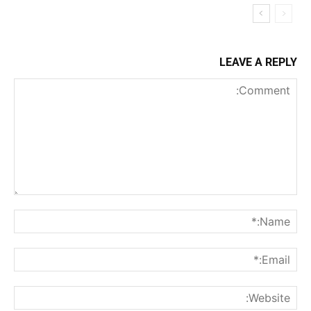
LEAVE A REPLY
Comment:
me:*
ail:*
ite: