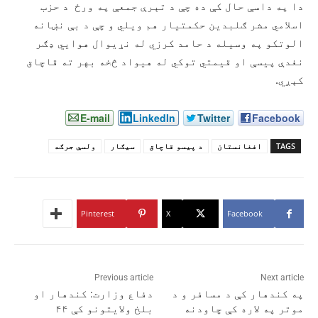
دا په داسې حال کې ده چې د تېرې جمعې په ورځ د حزب
اسلامي مشر ګلبدين حکمتيار هم ویلي و چې د بې نښانه
الوتکو په وسيله د حامد کرزي له نړيوال هوايي ډګر
نغدې پيسې او قيمتي توکي له هيواد څخه بهر ته قاچاق
کېږي.
E-mail
LinkedIn
Twitter
Facebook
TAGS
افغانستان
د پیسو قاچاق
سیګار
ولسي جرګه
Pinterest
X
Facebook
Previous article
Next article
په کندهار کې د مسافر و د
دفاع وزارت: کندهار او
موتر په لاره کې چاودنه
بلخ ولایتونو کې ۴۴