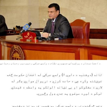
د افغانستان د پرځیدلي جمهوري نظام د ولسي جرګې رئیس میر رحمان رحماني
تاند (دوشنبه د دلوې ۶) ولسي جرګې له افغان حکومت څخه
غوښتنه وکړه چې د حامد کرزي د نړیوال هوایي ډګر له
لارې د مشکوکو او بې نښانه الوتکو په واسطه د قیمتي
توکو د لیږد موضوع په جدي ډول وڅیړي.
دغه څرګندونې د ولسي جرګې یو شمېر غړیو نن دوشنبه