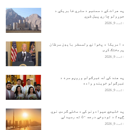
په هرات کې د سمنټو د سترې فابریکې د
جوړولو چارې پیل شوې
اګست 9, 2026
د امریکا د پخواني ولسمشر بایډن سرطان
پرمختګ کړی
اګست 9, 2026
په هند کې له غبرګولو وروڼو سره د
غبرګولو خویندو واده
اګست 9, 2026
په خلیجي هېوادونو کې د سختې ګرمۍ نوې
څپه؛ د تودوخې درجه ۵۰ ته رسېدلې
اګست 9, 2026