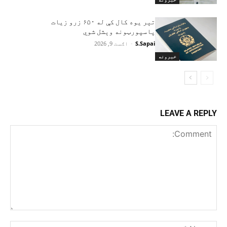
تېر یوه کال کې له ۶۵۰ زرو زیات
پاسپورټونه وېشل شوي
S.Sapai
-
اګست 9, 2026
خبرونه
LEAVE A REPLY
Comment:
me:*