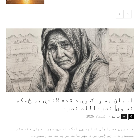
اسمان به ړنګ وي د قدم لاندې به ځمکه
نه وې| نصرت‌الله نصرت
تاند
-
اګست 7, 2026
+
0
هغه ورځ مه راولې خدایه چې ادکه نه وي. مور د مینې هغه ستر
سمندر دی، چې څپې یې د مهربانۍ تر پایه نه رسېږي....