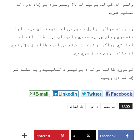
ولسوالۍ کې لس پولیس له ۲۷ وسلو سره یو ځای دوی ته
تسلیم شوي.
په ورته مهال د زابل د دویمې لوا قومندان سید بابا
منصوري ویلي چې په همدې ولسوالۍ کې د طالبانو او
امنیتي ځواکونو ترمنځ نښته کې اووه طالبان وژل شوي
او پنځه نور ټپیان شوي دي.
نوموړي طالبانو ته د پولیسو د تسلیمیدو په هکله کوم
څه نه دي ویلي.
E-mail
LinkedIn
Twitter
Facebook
TAGS
پولیس
زابل
طالبان
Pinterest
X
Facebook