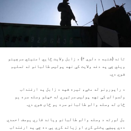
تاند (شنبه د دلوې ۴) د زابل ولایت ځایي امنیتي سرچینو
ویلي چې په دغه ولایت کې نهه ‎پولیس طالبانو ته تسلیم
شوي دي.
د راپورونو له مخې، تېره شپه د زابل په ارغنداب
ولسوالۍ کې نهه پولیس سرتېري له خپلو وسله سره یو
ځای له وسله والو طالبانو سره یو ځای شوي دي.
بل لورته د وسله والو طالبانو ویاند قاري یوسف احمدي
ددې پېښې پخلی کړی او زیاته کړې یې ده چې په ارغنداب