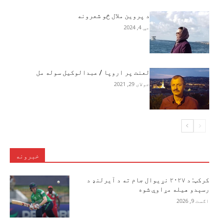
د پروین ملال څو شعرونه
مې 4, 2024
لعنت پر اروپا / عبدالوکیل سوله مل
جولای 29, 2021
خبرونه
کرکټ: د ۲۰۲۷ نړیوال جام ته د آیرلنډ د
رسېدو هیله مړاوې شوه
اګست 9, 2026