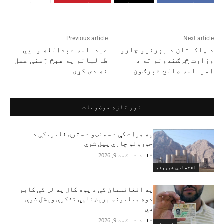
Previous article
Next article
د پاکستان د بهرنیو چارو
عبدالله عبدالله وایي
وزارت څرګندونو ته د
طالبانو په هېڅ ژمنې عمل
امرالله صالح غبرګون
نه دی کړی
نور تازه موضوعات
په هرات کې د سمنټو د سترې فابریکې د
جوړولو چارې پیل شوې
تاند
-
اګست 9, 2026
اقتصادي خبرونه
په افغانستان کې د یوه کال په لړ کې کابو
دوه میلیونه برېښنايي تذکرې وېشل شوې
دي
تاند
-
اګست 9, 2026
خبرونه