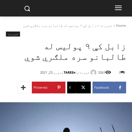
Home
خبرونه
زابل کې ۹ پولیس له طالبانو سره ملګري شوي
خبرونه
زابل کې ۹ پولیس له
طالبانو سره ملګري شوي
خبریال:
TAREEn
0
3261
جنوري 23, 2021
Pinterest
X
Facebook