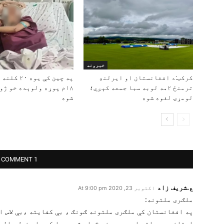
خبرونه
کرکټ:د افغانستان او ایرلنډ
په چین کې یوه
ترمنځ ۲مه لوبه سبا جمعه کېږي؛
۱۸م پوړه ولوېده خو ژ
لومړۍ لغوه شوه
شوه
1 COMMENT
ع.شریف زاد
اکتوبر 23, 2020 At 9:00 pm
ملګری ملتونه:
په افغانستان کې ملګری ملتونه ګونګ ، بې کفایته ،بې لاس ا
استاذی چې هلته اوسیږی هغه ځپلې شپې سبا کوی او خپل دالر 