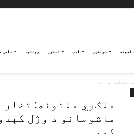
المونه
ټولنیز
ادب
کلتور
روغتیا
داسې ه
ماشومانو د وژل کېدو
کوو