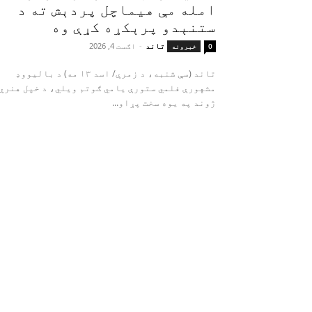
امله مې هیماچل پردېش ته د
ستنېدو پرېکړه کړې وه
تاند
-
اګست 4, 2026
0
خبرونه
تاند (سې شنبه، د زمري/ اسد ۱۳ مه) د بالیووډ
مشهورې فلمي ستورې یامي ګوتم ویلي، د خپل هنري
ژوند په یوه سخت پړاو...