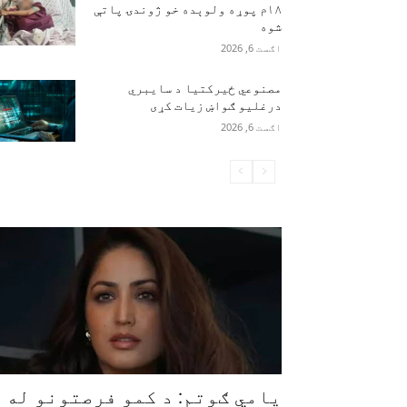
۱۸م پوړه ولوېده خو ژوندۍ پاتې
شوه
اګست 6, 2026
مصنوعي ځیرکتیا د سایبري
درغلیو ګواښ زیات کړی
اګست 6, 2026
یامي ګوتم: د کمو فرصتونو له