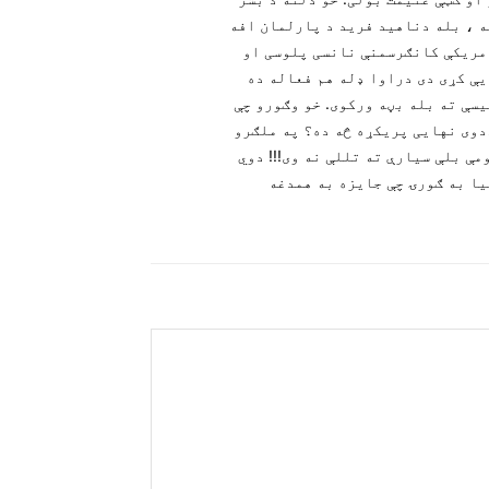
ه ، بله دناهید فرید د پارلمان افه
امریکې کانګرسمنې نانسی پلوسی او
یې کړی دی دراوا ډله هم فعاله ده
سې ته بله بڼه ورکوی. خو وګورو چې
دوی نهایی پریکړه څه ده؟ په ملګرو
ې بلې سیارې ته تللې نه وی!!! دوي
یا به ګورۍ چې جایزه به همدغه