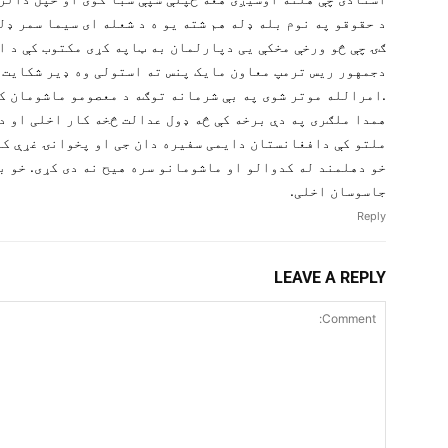
د حقوقو په نوم بله ډله هم شته یو ه د شعله ای سیما سمر ډل
ګۍ چې څو ورخې مخکې یی دپارلمان به ټاپه کړی مکتوب کې د 
دجمهور ریس ترمپ معاون مایک پنس ته استولی وه ډیر شکایت 
.امرالله موتر شوی په بې شرمانه توګه د معصومو ماشومان کی
همدا ملګری په دې برخه کې څه ډول عدالت څخه کار اخلی او د
ملتو کې دافغانستان دایمی سفیره دان جی او پخوانۍ غړې کوم
خو دهلمند له کدوالو او ماشومانو سره هیح نه دی کړی. خو ب
جاسوسان اخلی.
Reply
LEAVE A REPLY