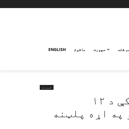
م شته
سپورت
ماشوم
ENGLISH
خبرونه
ملګري ملتونه: تخار کې د ۱۲
 په اړه پلټنه