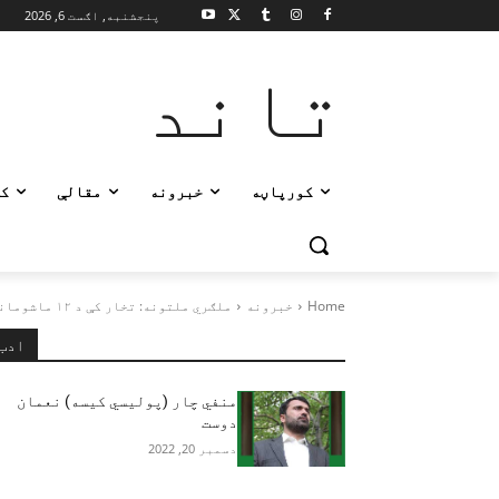
پنجشنبه, اګست 6, 2026
تاند
کورپاڼه
خبرونه
مقالې
ک
Home
خبرونه
ملګري ملتونه: تخار کې د ۱۲ ماشومانو د وژل کېدو په اړه...
ادب
منفي چار (پولیسي کیسه) نعمان
دوست
دسمبر 20, 2022