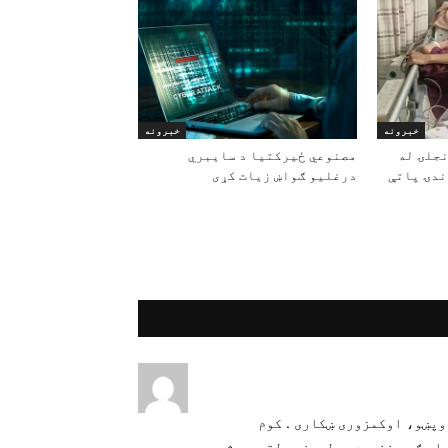
خبرونه
خبرونه
 ۲۰ کلنه نجلۍ له
مصنوعي ځیرکتیا د سایبري
وندۍ پاتې
درغلیو ګواښ زیات کړی
وپښو، اوکمزوری ښکاری . کوم
او ګټې غنیمت بولی. خو دلته د بشر