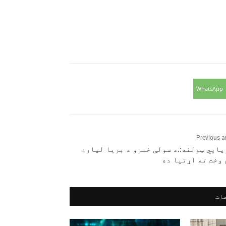
WhatsApp
Previous ar
ايي ټولنه:.د سولې خبرو د بریا لپاره
 وخت ته اړتیا ده
ات