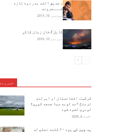
د صدیق الله بدر دوه تازه
شـــعرونه
سپتمبر 16, 2013
کابل / خان زمان کاکړ
نوومبر 10, 2016
خبرونه
کرکټ:د افغانستان او ایرلنډ
ترمنځ ۲مه لوبه سبا جمعه کېږي؛
لومړۍ لغوه شوه
اګست 6, 2026
په چین کې یوه ۲۰ کلنه نجلۍ له