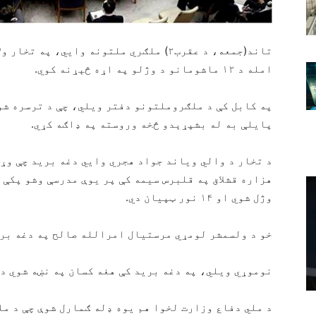
تاند(جمعه، د عقرب۲) ملګري ملتونه وايي، 
امله د ١٢ ماشومانو د وژلو په اړه څېړنه کوي.
په کابل کې د ملګروملتونو دفتر ویلي، چې د ترسره شو
پایلې به له بشپړېدو څخه وروسته په ډاګه کړي.
د تخار د والي وياند جواد هجري وايي دغه برید چې وړ
وژل شوي او ۱۴ نور ټپیان دي.
خو د ولسمشر لومړي مرستیال امرالله صالح په دغه بری
نوموړي ویلي، په دغه برید کې هغه کسان په نښه شوي دي
د ملي دفاع وزارت لخوا هم یوه ډله ګمارل شوې چې د مل