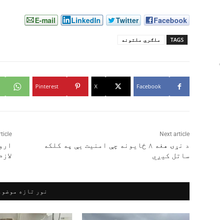
E-mail
LinkedIn
Twitter
Facebook
TAGS
ملګري ملتونه
Pinterest
X
Facebook
ticle
Next article
د نړۍ هغه ۸ ځایونه چې امنیت یې په کلکه
اروپ
ساتل کیږي
لازم
نور تازه موضوع