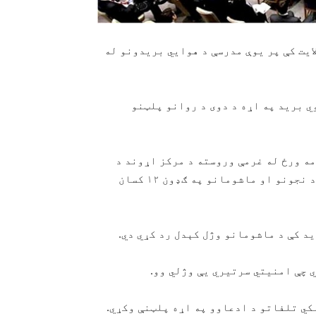
په تخار ولایت کې پر یوې مدرسې د هوايي بريدونو له
ي برید په اړه د دوی د روانو پلټنو
مه ورځ له غرمې وروسته د مرکز اړوند د
هزاره قشلاق په قلبرس سيمه کې پر یوې مدرسې وشو پکې د نجونو او ماشومانو په ګډون ۱۲ کسان
د کې د ماشومانو وژل کېدل رد کړي دي.
 چې امنیتي سرتیري یې وژلي وو.
کي تلفاتو د ادعاوو په اړه پلټنې وکړي.