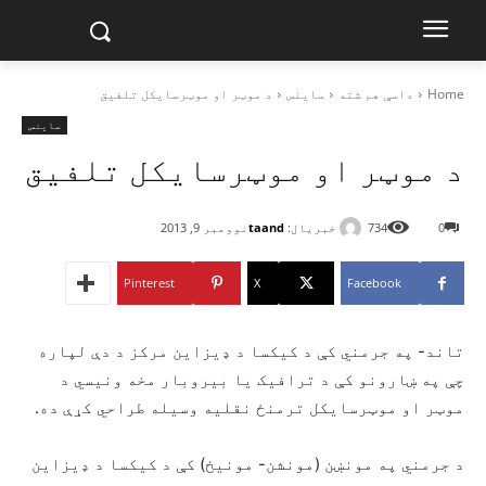
Home
داسې هم شته
ساینس
د موټر او موټرسایکل تلفیق
ساینس
د موټر او موټرسایکل تلفیق
خبریال:
taand
0
734
نوومبر 9, 2013
Pinterest
X
Facebook
تاند- په جرمني کې د کیکسا د ډیزاین مرکز د دې لپاره
چې په ښارونو کې د ترافیک یا بیروبار مخه ونیسي د
موټر او موټرسایکل ترمنځ نقلیه وسیله طراحي کړې ده.
د جرمني په مونښن (مونشن- مونیخ) کې د کیکسا د ډیزاین