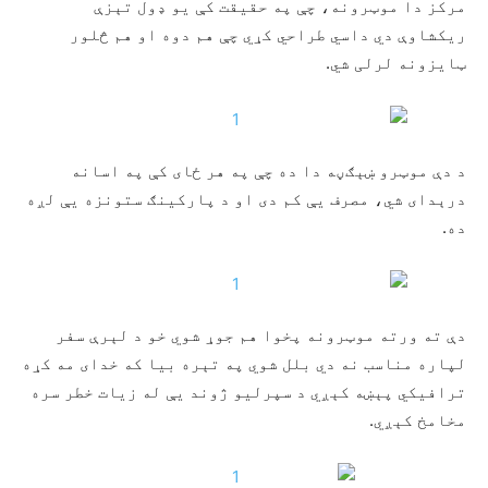
مرکز دا موټرونه، چې په حقیقت کې یو ډول تېزې
ریکشاوې دي داسي طراحي کړي چې هم دوه او هم څلور
ټایزونه لرلی شي.
د دې موټرو ښېګڼه دا ده چې په هر ځای کې په اسانه
درېدای شي، مصرف یې کم دی او د پارکینګ ستونزه یې لږه
ده.
دې ته ورته موټرونه پخوا هم جوړ شوي خو د لېرې سفر
لپاره مناسب نه دي بلل شوي په تېره بیا که خدای مه کړه
ترافیکي پېښه کېږي د سپرلیو ژوند یې له زیات خطر سره
مخامخ کېږي.