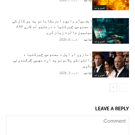
خبرونه
ایف‌بي‌آی وايي، امریکایانو په یو کال کې
د مصنوعي ځیرکتیا د درغلیو له لارې ۸۹۳
میلیون ډالره زیان کړی
تاند
-
اګست 6, 2026
خبرونه
امازون او اپل د مصنوعي ځیرکتیا د
راتلونکو پلانونو په اړه مهمې څرګندونې
وکړې
تاند
-
اګست 3, 2026
خبرونه
LEAVE A REPLY