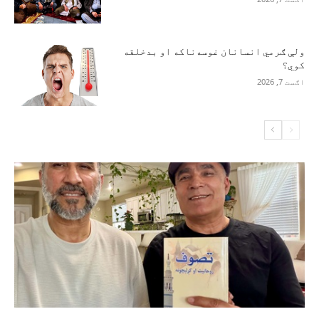
ولې ګرمي انسانان غوسه‌ناکه او بدخلقه
کوي؟
اګست 7, 2026