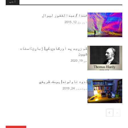
ادب
خندا / عبدالغفور لېوال
اپریل 12, 2015
کم زړی، په اورګاډي کې| ژباړن:استاد
شپون
مې 19, 2020
| ‎‌‌‌‌‌‌‎دوه ناولونه| يوسف ظريفي
سپتمبر 24, 2019