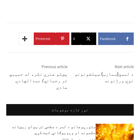
Pinterest
X
Facebook
Previous article
Next article
د لمسي(سمارټ) ټېلفونونو
پښتو هنري نثر، له حبیبي
نوي ورژنونه
تر رحماني/ عبدالهادي
هادي
نور تازه موضوعات
ستورپوهانو د لمر د سطحې تر ټولو روښانه
عکسونه او ویډیوګانې ثبت کړې
تاند
-
اګست 7, 2026