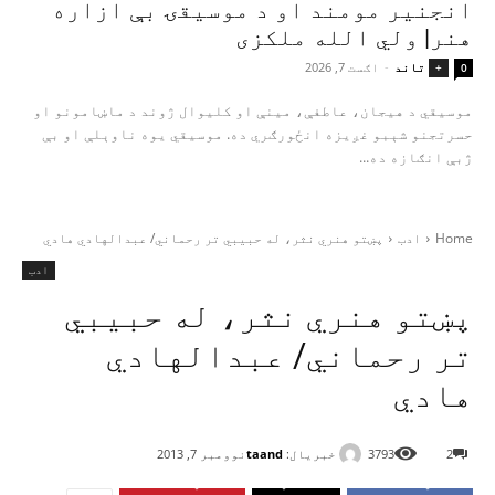
انجنیر مومند او د موسیقۍ بې‌ ازاره
هنر| ولي الله ملکزی
تاند
-
اګست 7, 2026
+
0
موسیقي د هیجان، عاطفې، مینې او کلیوال ژوند د ماښامونو او
حسرتجنو شېبو غږیزه انځورګري ده. موسیقي یوه ناوېلې او بې‌
ژبې انګازه ده...