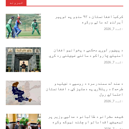
خبرونه
کرکټ: افغانستان د ۹۲ منډو په توپیر
آیرلنډ ته ماتې ورکړه
اګست 7, 2026
د پېښور لوړې محکمې د پخوانیو افغان
امنیتي چارواکو د ساتنې غوښتنې رد کړې
اګست 7, 2026
د هند له سمندر سره د روسیې د نښلېدو
طرحه؛ د رېللارې په دهلېز کې د افغانستان
احتمالي رول
اګست 7, 2026
شیعه مشرانو د طالبانو د عدلیې وزیر پر
تبعیضي اقداماتو او چلند نیوکه وکړه
اګست 7, 2026