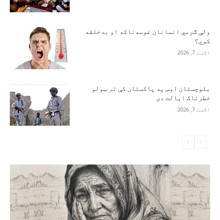
ولې ګرمي انسانان غوسه‌ناکه او بدخلقه
کوي؟
اګست 7, 2026
بلوچستان اوس په پاکستان کې تر ټولو
خطرناک ایالت دی
اګست 7, 2026