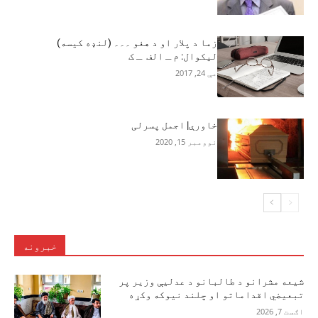
زما د پلار او د هغو ۔۔۔ (لنډه کیسه)
لیکوال: م ـ الف ـ ک
مې 24, 2017
خاورې| اجمل پسرلی
نوومبر 15, 2020
خبرونه
شیعه مشرانو د طالبانو د عدلیې وزیر پر
تبعیضي اقداماتو او چلند نیوکه وکړه
اګست 7, 2026