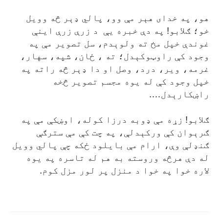
هو، په خدای هېر مې وو، پالي ډېر څه وويل
خو؛ ګلابو! په دې خبره يې
د زرې زرې اينې
غوندې خپل مخ ته ولوېدم، سل تصوير مې په
وجود کې راوټوکېدل؛ ته ، ځان، شپه، سهار،
غرمه، وير، درد، وصل او دا ډېر څه راته په
خپل وجود کې له يوه مجسم تصوير څخه
راښکارېدل….
ګلابو! زړه مې ډوبه درزا کوله، اوښکې مې په
ګرېوان کې ورکېدلې، په چت کې مې سترګې
ګنډلې وې، ارام مې بايلود ځکه چې پالي وويل
له دې هرڅه وروسته به هم له تاسره په يوه
لاره خوا په خوا د منزل پر لور مزل کوم.