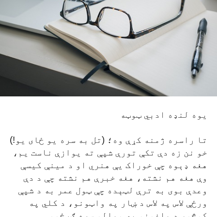
يوه لنډه ادبي ټوټه
تا راسره ژمنه کړې وه؛ (تل به سره يو ځای يو!)
خو نن زه دې تکې تورې شپې ته يوازې ناست يم،
هغه ډېوه چې خوراک يې هنري او د مينې کيسې
وې هغه هم نشته، هغه خبرې هم نشته چې د دې
وعدې بوی به ترې لټېده چې ټول عمر به د شپې
ورځې لاس په لاس د ښار په واټونو، د کلي په
کوڅو، د باغونو په ويالو سره ګرځوو….