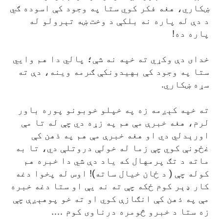
ښکاري، هغه فکر کوي ستا په وجود کې اسوده ګي
د دې له پاره نه بلکې د وخت ښه تېرولو له
پاره ده!
خدای دې وکړي ته خپه نه شې؛ پالي دا هم وايي
ستا په وجود کې بهيدونکې ګرمه وينه، دې ته
سړه ښکاري.
ته خپه کېږمه زه په خپلو خوبونو پوره باور
لرم، هغه خبرې مې هم په زړه دي چې له تا مې
اورېدلي دي او هغه خبرې مې هم په ذهن کې
غځونې کوي چې زما له خولې دروتلې دي، تا به
ماته د تګ پرمهال که ياد دې شي دا خبره هم
کوله چې ( د ځان خيال ساته)! اوس له پخوا دغه
کار ډېر کوم ځکه چې ته نه يې او ستا دغه خبره
مې په ذهن کې انګازې کوي او ته خو پوهېږې چې
زه ستا د خبرو څومره درناوی کوم ….