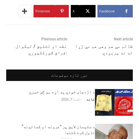
Pinterest
X
Facebook
Previous article
Next article
ظالم مې هم وهی هم مې ژړا
نقد او تخلیق / لیکوال
ته نه پرېږدي
:فراق ګورککپوري
نور تازه موضوعات
د اژدهای خودي په اړه یو څو خبري
تاند
-
اګست 7, 2026
+
د سلېمان لایق پر “غرونه او کساتونه”
ناول کره کتنه: