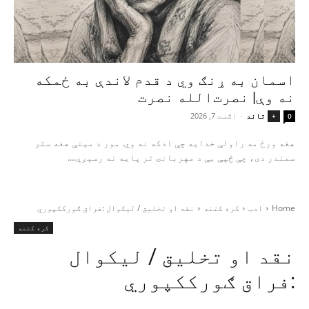
اسمان به ړنګ وي د قدم لاندې به ځمکه
نه وې| نصرت‌الله نصرت
تاند
-
اګست 7, 2026
+
0
هغه ورځ مه راولې خدایه چې ادکه نه وي. مور د مینې هغه ستر
سمندر دی، چې څپې یې د مهربانۍ تر پایه نه رسېږي....