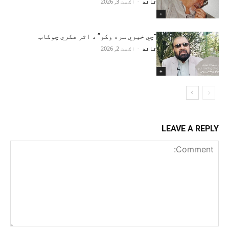
تاند
-
اګست 3, 2026
+
“چي خبري سره وکو” د اثر فکري چوکاټ
تاند
-
اګست 2, 2026
+
LEAVE A REPLY