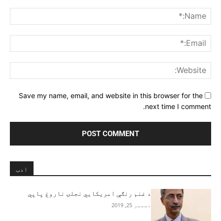
Comment:
me:*
ail:*
ite:
Save my name, email, and website in this browser for the
next time I comment.
ادب
د غنم رنګې امریکايي نجلۍ ناروغ پاپي
دسمبر 25, 2019