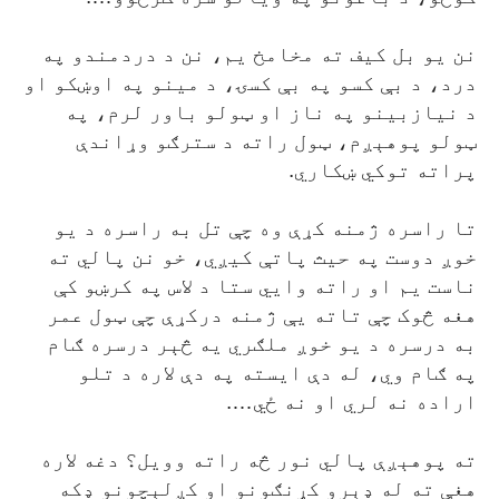
نن يو بل کيف ته مخامخ يم، نن د دردمندو په
درد، د بې کسو په بې کسۍ، د مينو په اوښکو او
د نيازبينو په ناز او ټولو باور لرم، په
ټولو پوهېږم، ټول راته د سترګو وړاندې
پراته توکي ښکاري.
تا راسره ژمنه کړې وه چې تل به راسره د يو
خوږ دوست په حيث پاتې کيږي، خو نن پالي ته
ناست يم او راته وايي ستا د لاس په کرښو کې
هغه څوک چې تاته يې ژمنه درکړې چې ټول عمر
به درسره د يو خوږ ملګري يه څېر درسره ګام
په ګام وي، له دې ايسته په دې لاره د تلو
اراده نه لري او نه ځي….
ته پوهېږې پالي نور څه راته وويل؟ دغه لاره
هغې ته له ډېرو کړنګونو او کږلېچونو ډکه