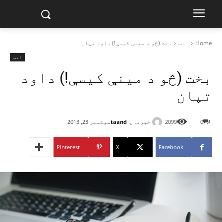
Home
ادب
بخت (څو د مينې کيسې!) داود تپان
ادب
بخت (څو د مينې کيسې!) داود
تپان
خبریال:
taand
0
2099
سپتمبر 23, 2013
Pinterest
X
Facebook