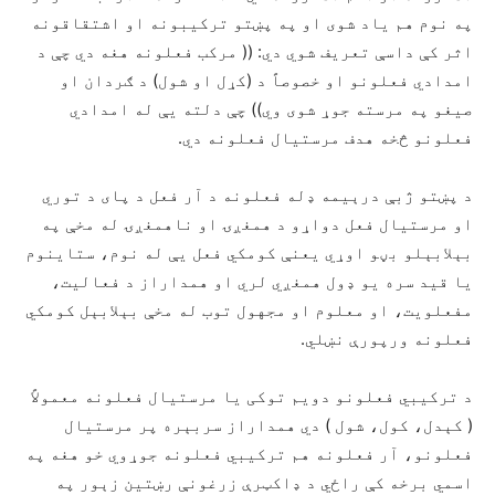
په نوم هم یاد شوی او په پښتو ترکیبونه او اشتقاقونه
اثر کې داسې تعریف شوي دي: (( مرکب فعلونه هغه دي چې د
امدادي فعلونو او خصوصاً د (کړل او شول) د ګردان او
صیغو په مرسته جوړ شوی وي)) چې دلته یې له امدادي
فعلونو څخه هدف مرستیال فعلونه دي.
د پښتو ژبې درېیمه ډله فعلونه د آر فعل د پای د توري
او مرستیال فعل دواړو د همغږۍ او ناهمغږۍ له مخې په
بېلابېلو بڼو اوړي یعنې کومکي فعل یې له نوم، ستاینوم
یا قید سره یو ډول همغږي لري او همداراز د فعالیت،
مفعلویت، او معلوم او مجهول توب له مخې بېلابېل کومکي
فعلونه ورپورې نښلي.
د ترکیبي فعلونو دویم توکی یا مرستیال فعلونه معمولاً
( کېدل، کول، شول ) دي همداراز سربېره پر مرستیال
فعلونو، آر فعلونه هم ترکیبي فعلونه جوړوي خو هغه په
اسمي برخه کې راځي د ډاکټرې زرغونې رښتین زېور په