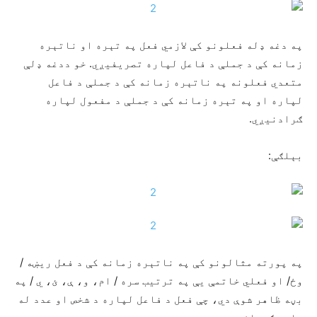
په دغه ډله فعلونو کې لازمي فعل په تېره او ناتېره
زمانه کې د جملې د فاعل لپاره تصریفیږي. خو ددغه ډلې
متعدي فعلونه په ناتېره زمانه کې د جملې د فاعل
لپاره او په تېره زمانه کې د جملې د مفعول لپاره
ګرادنیږي.
بېلګې:
په پورته مثالونو کې په ناتېره زمانه کې د فعل ریښه /
وځ/ او فعلي خاتمې يې په ترتیب سره / ام، و، ې، ئ، ي / په
بڼه ظاهر شوې دي، چې فعل د فاعل لپاره د شخص او عدد له