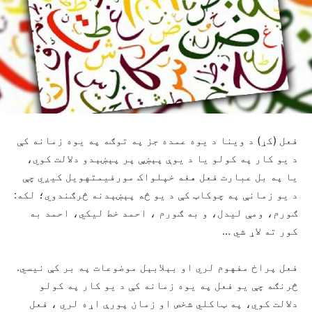
فعل (کړ) د وینا د یوه عمده جز په توګه په یوه زمانه کې
د یو کار په کولو یا د یوې پېښې پر پېښېدو دلالت کوي،
یا په بل عبارت فعل هغه خپلواک مورفیمتهویل کیږي چې
د یو زمانې په چوکاټ کې د یو څه پېښېدنه څرګندوي؛ لکه:
ګورم، ومې لیدل، و به ګورم ، احمد خط لیکي، احمد به
کور ته لاړ شي …
فعل پراخ مفهوم لري او بېلابېل موضوعات په بر کې نیسي.
څرنګه چې یو فعل په یوه زمانه کې د یو کار په کولو
دلالت کوي، په ټاکلي شخص او زمان پورې اړه لري ، فعل