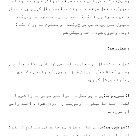
په پښتو ژبه کې فعل د دوو صیغو لرونکی دی ، معلوم او
مجهول . د فعل صیغه هغه وخت معلومه بلل کیږي چې د جملې
فاعل معلوم وي ؛ لکه : احمد راغی، محمود خط ولیکه.
مجهول فعل چې فاعل يې څرکند او معلوم نه وي ؛ لکه :
ډوډۍ وخوړل شوه ، خط ولیکل شو.
د فعل وجه:
فعل د استعمال او معنویت له مخې ځانګړې شکلونه لري ،
په دې لحاظ فعل د بیان طرز او بڼې له پلوه په لاندې
ډولونو وېشل کېږي:
۱: خبري وجه:
چې د یو فعل د اجرا خبر مونږ ته را کوي ؛
لکه: احمد خط لیکي ، ازموینه را نږدې شوه ، احمد راغی
او نور …..
۲: شرطي وجه:
چې یو کار د شرط په حالت کې بیانوي ؛ لکه :
که زیار وباسې پایله به یې ښه وي.