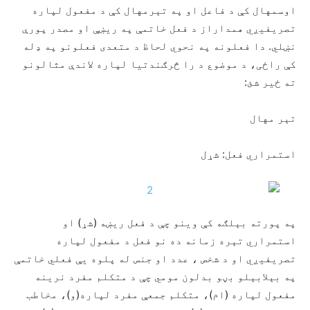
اوسمهال کې د فاعل او په تېرمهال کې د مفعول لپاره
تصریفیږي همداراز د فعل خاتمې په ريښې او مصدر پورې
نښلي. دا فعلونه په نحوي لحاظ د متعدی فعلونو په ډله
کې راځی، د موضوع د را څرګندتیا لپاره لاندې مثالونو
ته ځیر شئ:
تېر مهال
استمراري فعل: شړل
په پورته بېلګه کې وینو چې د فعل ريښه (شړ) او
استمراري تېره زمانه ده نو فعل د مفعول لپاره
تصریفیږي او د شخص ، عدد او جنس له پلوه يې فعلي خاتمې
په بېلابېلو بڼو بدلون مومي چې د متکلم مفرد نرینه
مفعول لپاره (ام)، متکلم جمعې مفرد لپاره(و)، مخاطب