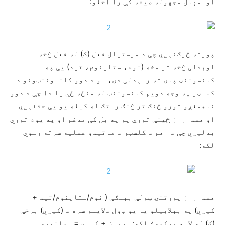
اوسمهال مجهوله صیغه کې را اخلو:
پورته څرګنېږي چې د مرستیال فعل (ک) له فعل څخه
لوېدلی څخه تر مخه (نوم، ستاینوم، قید) یې په
کانسوننټ پای ته رسېدلی دی، او د دوو کانسوننټونو د
کلسټر په وجه دویم کانسوننټ له منځه ځي یا دا چې د دوو
ناهمغږو تورو څنګ تر څنګ راتګ له کبله یو یې حذفېږي
او همداراز ځینې تورې یو په بل کې مدغم او په یوه توري
بدلېږي چې دا هم د کلسټر د ماتېدو عملیه سرته رسوي
لکه:
همداراز پورتنۍ ټولې بېلګې ( نوم/ستاینوم/قید +
کېږي) په بېلابېلو یا یو ډول دلایلو سره د (کېږي) برخې
(ک) له لاسه ورکوي؛ لکه: روان + کېږي = روانېږي