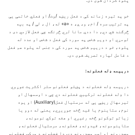
پلوه ګردان شوی دی.
خو په تېره زمانه کې د فعل ريښه /وت/ او فعلي خاتمې یې
په ترتیب سره / ام، و، ې، ه «ǝ» له، ال ، لې / په بڼه
څرګند شي دي، دا ددې مانا لري څرنګه چې فعل لازمي دی د
لومړي او دویم شخص په مورد کې فعل د شخص او عدد له
پلوه، خو د درېیم شخص په مورد کې د جنس له پلوه هم فعل
د فاعل لپاره تصریف شوی دی.
درېيمه ډله فعلونه:
درېیمه ډله فعلونه د پښتو فعلونو ستر اکثریت جوړوي
دا ډله فعلونه ترکیبي فعلونه دي چې د اوسمهال او
تېرمهال ریښې یې له مرستیال فعل(Auxiliary) او یوه
نوم، ستاینوم یا قید څخه جوړیږي، یعنې له دوو یا
زیاتو توکونو څخه رغيږي او هغه توکي نومونه،
ستاینومونه، قیدونه، فعلونه، مرستیال فعلونه،
مصدرونه او اسم مصدرونه دي. دا فعلونه د مرکب فعلونو