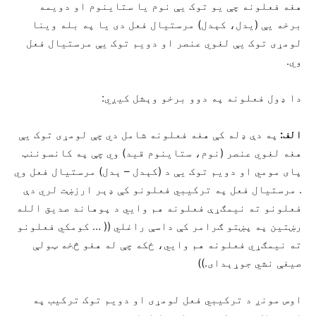
هغه فعلونه چې یو توک یې نوم یا ستاینوم او دویمه
برخه یې (یدل، کېدل) مرستیال فعل دی یا په بله وینا
لومړی توک یې لغوي عنصر او دویم توک یې مرستیال فعل
وي.
دا ډول فعلونه په دوو برخو وېشل کیږي:
الف:
په دې ډله کې هغه فعلونه شامل دي چې لومړی توک یې
هغه لغوي عنصر (نوم، ستاینوم قید) وي چې په کانسوننټ
پای مومي او دویم توک یې د (کېدل – ېدل) مرستیال فعل وي
. مرستیال فعل په ترکیبي فعلونو کې ډېر ارزښت لري دې
فعلونو ته نيمګړې فعلونه هم وايي د پوهاند صدیق الله
رښتین په پښتو ګرامر کې داسې راغلي (( … کومکي فعلونو
ته نیمګړي فعلونه هم وايي، ځکه چې له هغو څخه ټولې
صيغې نشي جوړېدای.))
اوس مونږ د ترکیبي فعل لومړی او دویم توک ترکیب په