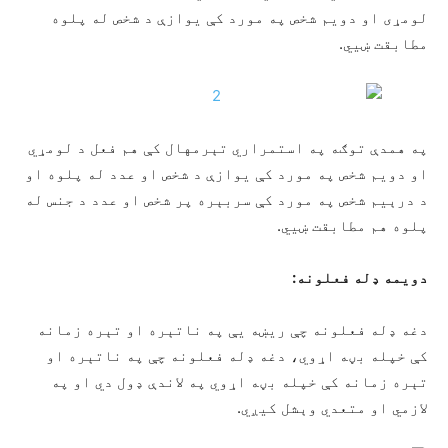
لومړی او دویم شخص په مورد کې یوازې د شخص له پلوه
مطابقت ښيي.
په همدې توګه په استمراري تېرمهال کې هم فعل د لومړي
او دویم شخص په مورد کې یوازې د شخص او عدد له پلوه او
د درېيم شخص په مورد کې سربېره پر شخص او عدد د جنس له
پلوه هم مطابقت ښيي.
دويمه ډله فعلونه:
دغه ډله فعلونه چې ريښه یې په ناتېره او تېره زمانه
کې خپله بڼه اړوي، دغه ډله فعلونه چې په ناتېره او
تېره زمانه کې خپله بڼه اړوي په لاندې ډول دي او په
لازمي او متعدي وېشل کیږي.