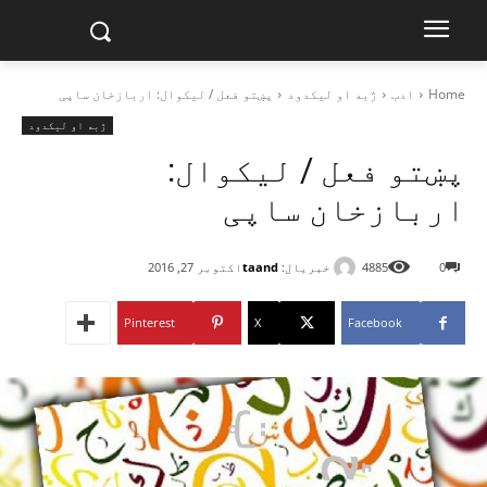
Home
ادب
ژبه او لیکدود
پښتو فعل / لیکوال: اربازخان ساپی
ژبه او لیکدود
پښتو فعل / لیکوال:
اربازخان ساپی
خبریال:
taand
0
4885
اکتوبر 27, 2016
Pinterest
X
Facebook