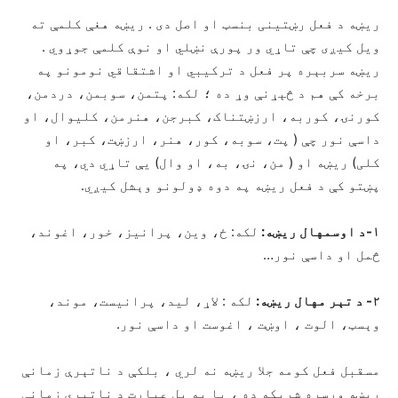
ريښه د فعل رښتینی بنسټ او اصل دی . ريښه هغې کلمې ته
ویل کیږی چې تاړي ور پورې نښلي او نوې کلمې جوړوي .
ريښه سربېره پر فعل د ترکیبي او اشتقاقي نومونو په
برخه کې هم د څېړنې وړ ده ؛ لکه: پتمن، سوبمن، دردمن،
کورنۍ، کوربه، ارزښتناک، کبرجن، هنرمن، کلیوال، او
داسې نور چې ( پت، سوبه، کور، هنر، ارزښت، کبر، او
کلی) ريښه او ( من، نۍ، به، او وال) یې تاړي دي، په
پښتو کې د فعل ریښه په دوه ډولونو وېشل کیږي.
۱-د اوسمهال ريښه:
لکه: ځ، وین، پرانیز، خور، اغوند،
څمل او داسې نور…
۲- د تېر مهال ريښه:
لکه : لاړ، لید، پرانیست، موند،
وېسټ، الوت ، اوښت ، اغوست او داسې نور.
مسقبل فعل کومه جلا ریښه نه لري ، بلکې د ناتېرې زمانې
ريښه ورسره شریکه ده ، یا په بل عبارت د ناتېرې زمانې