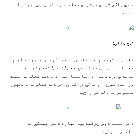
د دې ډلګۍ ځیني ترکیبي فعلونه په لاندې بڼې سره را
اخلو:
۳. ج ډلګۍ:
هغه ډله ترکیبي فعلونه چې د فعل لومړی عنصر یو اصلي
فعل او دویم یې یو کومکي فعل /کېدل/ څخه رغېدنه
موندلي وي. د کار د اسانتیا لپاره د دغو فعلونو لېست
وړاندې کېږي او پاتې دې نه وي چې دغه فعلونه د مجهول
فعلونو په ډله کې راځي.
د دې مطلب د ښې څرګندتیا لپاره لاندې بېلګې ته
پاملرنه وکړئ.