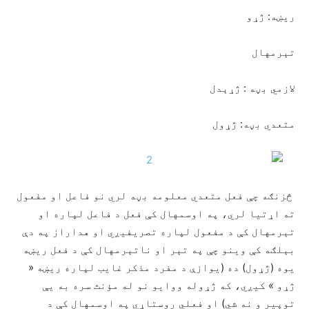
ريښه: ژړو
تېرمهال
لازمي بڼه : ژړېدل
متعدي بڼه: ژړول
څزنګه چې فعل متعدي معلومه بڼه لري نو فاعل او مفعول
ته اړتیا لري، په اوسمهال کې فعل د فاعل لپاره او
تېرمهال کې د مفعول لپاره تصریفیږي او هداراز په دې
بېلګه کې وینو چې په تېر او ناتېرمهال کې د فعل ریښه
یوه (ژړول) ده (یوازې د مفرد مذکر غایب لپاره ريښه «
ژړو » کیږي، که ژړوله ووایو نو له مؤنث سره به یې
توپير و نه شي) او فعلي روستاړي په اوسمهال کې د