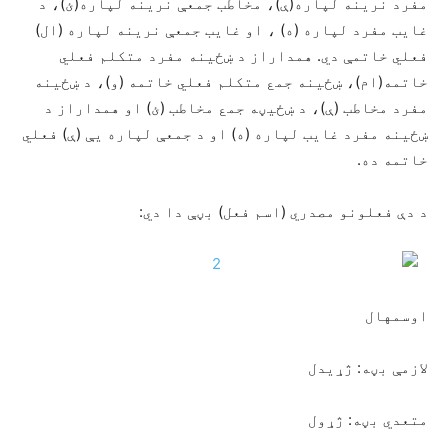
مفرد نرینه لپاره(ې)، مخاطب جمعې نرینه لپاره(ئ)، د
غایب مفرد لپاره (ه) ، او غایب جمعې نرینه لپاره (ال)
فعلي خاتمې دي. همداراز د ښځینه مفرد متکلم فعلي
خاتمه(ام)، ښځينه جمع متکلم فعلي خاتمه (و)، د ښځينه
مفرد مخاطب (ې)، د ښځيڼه جمع مخاطب (ئ) او همداراز د
ښځینه مفرد غایب لپاره (ه) او د جمعې لپاره يې (ې) فعلي
خاتمه ده.
د دې فعلونو مصدري (اسم فعل) بڼې دا دي:
اوسمهال
لازمې بڼه: ژړیدل
متعدي بڼه: ژړول