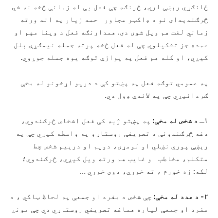
ځانګړي رېښې لري، څرنګه چې فعل بې له زمانې څخه نه شي
څرګندېدای نو د ډاکټر مجاور احمد زیار په اند ورته
زماني لغت هم ویل شوی دی. همدارنګه فعل د وینا مهم او
عمده جز تشکیلوي چې له فعل څخه پرته جمله نیمګړې بلل
کیږي، او کله هم فعل په یوازې توګه یوه جمله جوړوي.
په عمومي توګه فعل په پښتو کې د دریو اړخونو له مخې
ګردانیږي چې په لاندې ډول دي.
۱ـ د شخص له مخې:
په پښتو ژبه کې فعل اشخاص څرګندوي،
دغه څرګندونې د تصریفې روستاړو په واسطه کیږي چې په
رېښې پورې نښلي او لومړی، دویم او درېيم شخص چط
متکلم، مخاطب او غایب هم ورته ویل کیږي، څرګندوي؛
لکه: زه خورم ، ته خورې، دوی خوري …
۲- د عدد له مخې:
چې شخص د مفرد او جمعې په لحاظ ټاکي ، د
مفرد او جمعې لپاره هماغه تصریفي روستاړي دي چې مونږ