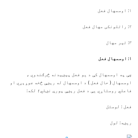
۱: اوسمهال فعل
۲: راتلونکی مهال فعل
۳: تېر مهال
۱: اوسمهال فعل
چې په اوسمهال کې د یو فعل پېښېدنه څرګندوي ،
اوسمهال ( حال فعل ) د اوسمهال له رېښې څخه جوړېږي او
فاعلي روستاړي یې د فعل رېښې پورې نښلي؛ لکه:
فعل : لوستل
ريښه: لول