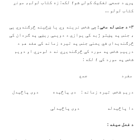
پرې د جمعې تفکیک کولی شو؛ لکه: زه کتاب لولم، مونږ
کتاب لولو …
۳- د جنس له مخې :
چې شخص نرینه وي یا ښځينه څرګندوي يې
، جنس په پښتو ژبه کې یوازې د دویمې رېښې په ګردان کې
څرګندېدای شي یعنې جنس په تېره زمانه کې هغه هم د
درېيم شخص په مورد کې څرګندېږي نه د لومړي او دویم
شخص په مورد کې ؛ لکه :
مفرد جمع
درېم شخص تېره زمانه : دی پاڅېده دوی پاڅېدل
دا پاڅېدله دوی پاڅېدلې
د فعل صیغه :