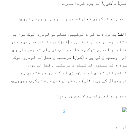
فعل) د /کړل/ په بڼه ګردانېږي.
دغه ډله ترکیبي فعلونه هم پر دوو ډلو وېشل کېږي:
الف:
په دې ډله کې د ترکیبي فعلونو لومړی توک نوم یا
ستاینوم او دویم توک یې د (کول) مرستیال فعل دی، ددې
فعلونو لومړی توک په کانسوننټ غږ پای ته رسېدلی وي
او اوسمهال کې یې د (کول) مرستیال فعل له لومړي توک
سره د نه همغږۍ له کبله د مرستیال فعل لومړی
کانسوننټ توری له منځه ځي او کلسټر هم ختموي په
تېرمهال کې یې د /کړ/ مرستیال فعل سره ترکیب جوړېږي.
دغه ډله فعلونه په لاندې ډول دي:
او نور…