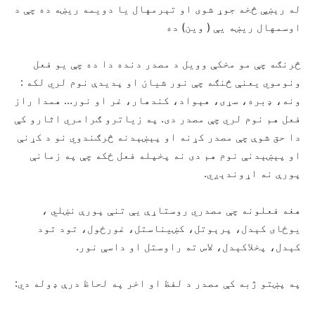
له رېښې څخه جوړ شوی او تېرمهال یا دویمه ريښه ده چې د
اوسمهال ریښه يې ( وین) ده
څرنګه چې مو مخکې وویل د مصدر دنده دا ده چې یو فعل
ونوموي یعنې څنګه چې نور شیان او پديدې نوم لري لکه :
ونه، ډبره، سړی، هېواد، کندهار، غر او نور… همدا راز
فعل هم نوم لري چې مصدر دی. په زیاترو ګرامري اثارو کې
دا حق شوې چې مصدر کړنه او پېښېدنه څرګندوي نو د کړنې
او پېښېدنې نوم هم دی نه پخپله فعل ځکه چې په زمانې
پورې نه اړوندېږي.
هغه فعلونه چې مصدري روستاړې يې تنې پورې نښلي ،
یوځای کېدل، پرېوتل، کښیناستل، غورځول، تود تود
کېدل، پخلاکېدل، لاس ته راوستل او داسې نور.
په پښتو ژبه کې مصدر د لفظ او اخر په لحاظ درې ډوله دي: