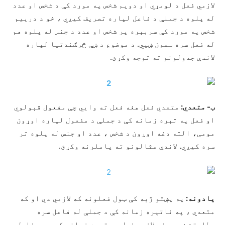
لازمي فعل د لومړي او دویم شخص په مورد کې د شخص او عدد
له پلوه د جملې د فاعل لپاره تصریف کیږي ، خو د درېيم
شخص په مورد کې سربېره پر شخص او عدد د جنس له پلوه هم
له فعل سره سمون ښيي. د موضوع د ښې څرګندتیا لپاره
لاندې جدولونو ته توجه وکړئ.
ب- متعدي:
متعدي فعل هغه فعل ته وايي چې مفعول قبولوي
او فعل په تېره زمانه کې د جملې د مفعول لپاره اوړون
مومی، الته دغه اوړون د شخص ، عدد او جنس له پلوه تر
سره کیږي. لاندې مثالونو ته پاملرنه وکړئ.
یادونه:
په پښتو ژبه کې ټول فعلونه که لازمي دي او که
متعدي ، په ناتېره زمانه کې د جملې له فاعل سره
مطابقت ښيي، خو لازمي فعل په تېره زمانه کې هم د فاعل