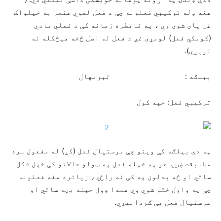
هغه ډله ترکیبي فعلونه چې د فعل لغوي عنصر به خپلواک
غږ پای شوی وي ، په ناتطره زمانه کې د فعلي مادي
(کومکي فعل) لومړی غږ د فعل له اصل څخه هېڅکله نه
لوېږي).
بېلګه : تېرمهال
ترکیبي فعل: خپه کول
په دې بېلګه کې وینو چې مرستیال فعل (کړ) له مفعول سره
مطابقت ښيي خو په خپله فعل په ټولو حالاتو کې خپل شکل
ساتي او څه بدلون په کې نه راځي، زیاتره هغه فعلونه
چې په واول ختم شوي وي همدا ډول خپله بڼه ساتي او
مرستیال فعل یې ګردانیږي.