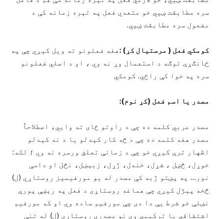
سره مطابقت ښيي خو متعدي فعل په تېره زمانه کې د
مفعول سره مطابقت ښيي.
کومکي فعل ( مرستیال کړ) :
هغه فعلونو ته ویل کېږي چې په
ځانګړې توګه د استعمال وړ نه وي ، او د اصلي فعلونو
سره په خوا کې راځي. کومکي
مصدر یا اسم فعل (کړ نوم):
مصدر عربي کلمه ده چې د راوتو ځای ته وايي، اصطلاحاً
مصدر هغه کلمه ده چې د څه کار کېدلو یا د نه کېدلو
اظهار ترې کيږي خو چې د زمانې تعلق ورسره نه وي ؛ لکه:
خوړل، څښل ، شړل، خندل، ژړل، زبېښل، نڅل او داسې
نور… په پښتو ژبه کې مصدر له یو مورفیمیز روستاړي (ل)
څخه پېژل کیږي چې هماغه روستاړی د فعل په رېښې پورې
نښلې خو شرط يې دا دی چې مورفیم ساده وي او که مورفیم
اشتقاقي یا ترکیبي وي نو مصدري روستاړی (ل) له تنې