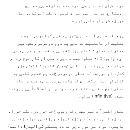
سره نښلي نه له رېښې سره هغه فعلونه چې مصدري
روستاړي يې په رېښې پورې نښلي ؛ لکه : موندل، وهل،
خوړل، شړل او داسې نور …
پوهاند صدیق الله ريښتين په خپل ګرامر کې نوم د
فعلیت او نافعلیت له مخې په دوو ډولونو وېشي غیر
فعلي او فعلي ؛ فعلي ډول څخه يې موخه مصدر دی. په دې
اړه وايي: « ۲- فعلي: هفه دی چې د فعل او کار نوم وي او
خپله معنی پرته له زمانې څخه څرګندوي؛ لکه: وهل،
کتل، او نور… . له فعلي نومونو څخه یو شمېر کلمې په
قانوني بڼه استخراج او صادرېږي، نو په همدې اساس
فعلي نوم د فعل مشتقاتو مصدر دی او اصطلاحاً يې زېږنده
مصدر (infinitive) بولي.
مصدر اکثراً د تېر مهال له رېښې څخه جوړېږي لکه خوړل،
لیدل، تلل، موندل، وژل، نيول، پېژندل، شړل، زغمل،
بایلل، تو داسې نور… چې په دې بېلګو کې (لیدل) د (لید)