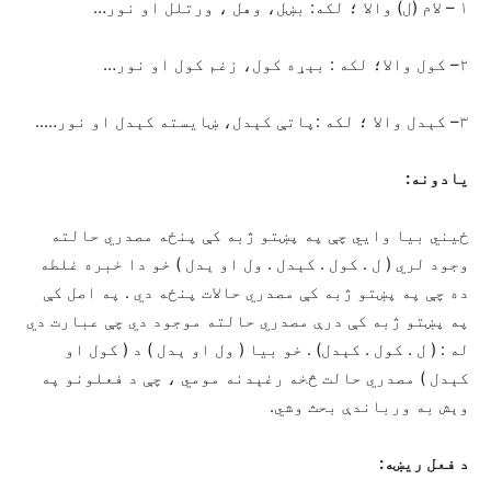
۱ – لام (ل) والا ؛ لکه: بښل، وهل ، ورتلل او نور…
۲– کول والا؛ لکه : بېړه کول، زغم کول او نور…
۳– کېدل والا ؛ لکه :پاتې کېدل، ښایسته کېدل او نور…..
یادونه:
ځیني بیا وایي چې په پښتو ژبه کې پنځه مصدري حالته
وجود لري ( ل . کول . کېدل . ول او ېدل ) خو دا خبره غلطه
ده چې په پښتو ژبه کې مصدري حالات پنځه دي . په اصل کې
په پښتو ژبه کې درې مصدري حالته موجود دي چې عبارت دي
له : ( ل . کول . کېدل) . خو بیا ( ول او ېدل ) د ( کول او
کېدل ) مصدري حالت څخه رغېدنه مومي ، چې د فعلونو په
وېش به ورباندې بحث وشي.
د فعل ريښه: