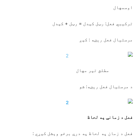
اوسمهال
ترکیبي فعل: رټل کېدل = رټل + کېدل
مرستیال فعل ريښه : کېږ
مطلق تېر مهال
د مرستیال فعل ریښه: شو
فعل د زمانې په لحاظ
فعل د زمان په لحاظ په درې برخو وېشل کېږي :