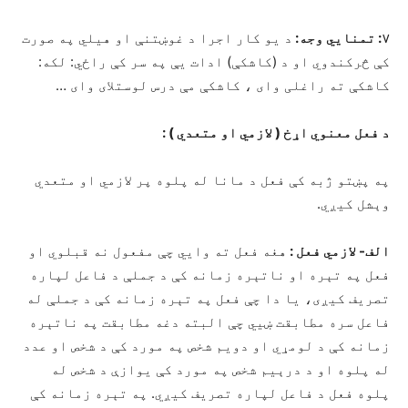
۷: تمنايي وجه:
د یو کار اجرا د غوښتنې او هیلي په صورت
کې څرکندوي او د (کاشکې) ادات یې په سر کې راځي: لکه:
کاشکې ته راغلی وای ، کاشکې مې درس لوستلای وای …
د فعل معنوي اړخ ( لازمي او متعدي ) :
په پښتو ژبه کې فعل د مانا له پلوه پر لازمي او متعدي
وېشل کیږي.
الف- لازمي فعل :
هغه فعل ته وايي چې مفعول نه قبلوي او
فعل په تېره او ناتېره زمانه کې د جملې د فاعل لپاره
تصریف کیږی، یا دا چې فعل په تېره زمانه کې د جملې له
فاعل سره مطابقت ښيي چې البته دغه مطابقت په ناتېره
زمانه کې د لومړي او دویم شخص په مورد کې د شخص او عدد
له پلوه او د درېيم شخص په مورد کې یوازې د شخص له
پلوه فعل د فاعل لپاره تصریف کیږي. په تېره زمانه کې