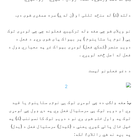
دلته (ک) له منځه تللی او (ن له ې) سره همغږی شوی دی.
نو ویلای شو چې هغه ډله ترکیبي فعلونه چې چې لومړی توک
يې ( نوم یا ستاینوم ) پر بېواک پای شوی وي، د فعل د
دویم عنصر (کمکي فعل) لومړی بېواک غږ په معیاري ډول د
فعل له اصل څخه لوېږي .
د دغو فعلونو لېست
ب:
هغه ډلګۍ ده چې لومړی توک یې نوم، ستاینوم یا قید
وي او دویم توک یې مرستیال فعل وي په دې ډول چې لومړی
توک په واول ختم شوی وي نو د دویم توک کانسوننټ (ک) په
خپل خال پاتې کېږي یعنې د (کېدل) مرستیال فعل د (ېدل)
په بڼه نه شي راتلای؛ لکه: