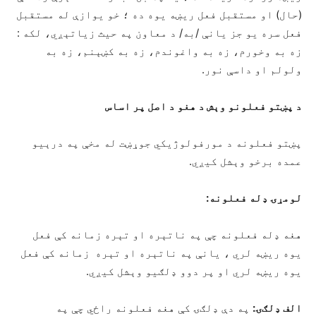
(حال) او مستقبل فعل ریښه یوه ده ؛ خو یوازې له مستقبل
فعل سره یو جز یانې /به/ د معاون په حیث زیاتېږي، لکه :
زه به وخورم، زه به واغوندم، زه به کښېنم، زه به
ولولم او داسې نور.
د پښتو فعلونو وېش د هغو د اصل پر اساس
پښتو فعلونه د مورفولوژیکي جوړښت له مخې په درېيو
عمده برخو وېشل کیږي.
لومړۍ ډله فعلونه:
هغه ډله فعلونه چې په ناتېره او تېره زمانه کې فعل
یوه ريښه لري ، یانې په ناتېره او تېره زمانه کې فعل
یوه ريښه لري او پر دوو ډلګیو وېشل کیږي.
الف ډلګۍ:
په دې ډلګۍ کې هغه فعلونه راځي چې په