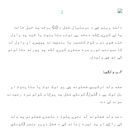
دلته وينو چې د مرستیال فعل د (ک) برخه په خبل حالت
پاتې کېږي ځکه دمخه یې نوم، ستاینوم یا قید په واول
ختم شوی دی ، کوم کلسټر یا بندښت نه پېښوي او واول له
کانسوننټ توری سره همغږی کېږي لکه په پورته مثالونو
کې مو چې ولېدل.
۲. ب ډلګۍ:
هغه ډله ترکیبي فعلونه چې یو توک نوم یا ستاینوم او
بل توک یې د /کول/ کومکي فعل په یوځای کولو سره رغېدنه
موندلې ده.
دغه ډله فعلونه له نحوي پلوه د متعدي فعلونو په ډله
کې راځي او په تېره زمانه کې د فعل دویم عنصر (کومکي