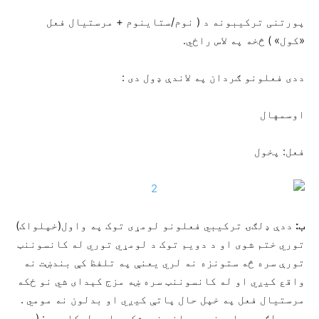
پورتنی ترکیبونه د ( نوم/ستاینوم + مرستیال فعل
«کول» ) څخه په لاس راځي.
ددی فعلونو ګردان په لاندې ډول دی :
اوسمهال
فعل: پخول
ب:
ددې ډلګۍ ترکیبي فعلونو لومړی توک په واول(خپلواک)
توري ختم شوی او د دویم توک د لومړي توري له کانسوننټ
تورې سره څه ستونزه نه لري یعنې په تلفظ کې بندښت نه
واقع کیږي او له کانسوننټ سره ښه مزج کېدای شي نو ځکه
مرستیال فعل په خپل حال پاتې کیږي او بدلون نه مومي .
ددې ډلګۍ په اړوند پوهاند خويشکی داسې لیکلي دي: (