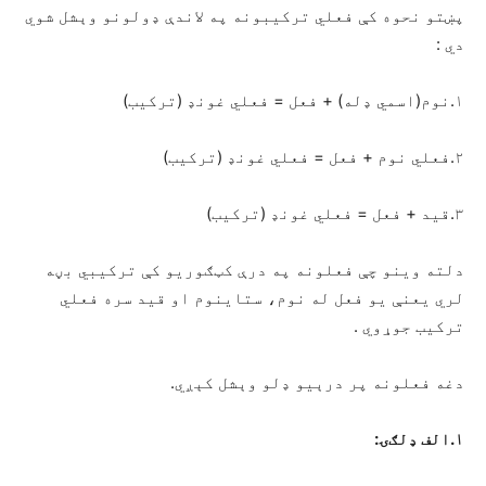
پښتو نحوه کې فعلي ترکیبونه په لاندې ډولونو وېشل شوي
دي :
۱.نوم(اسمي ډله) + فعل = فعلي غونډ (ترکیب)
۲.فعلي نوم + فعل = فعلي غونډ (ترکیب)
۳.قید + فعل = فعلي غونډ (ترکیب)
دلته وینو چې فعلونه په درې کټګوریو کې ترکیبي بڼه
لري یعنې یو فعل له نوم، ستاینوم او قید سره فعلي
ترکیب جوړوي .
دغه فعلونه پر درېیو ډلو وېشل کېږي.
۱.الف ډلګۍ: