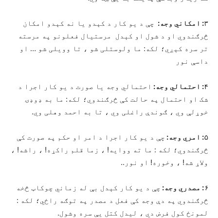
۳: امکاني وجه:
چې د یو کار د کېدو یا نه کېدو امکان
څرګندوي او د شول او کېدل مرستیال فعلونو په مرسته
تر سره کېږي؛ لکه: ما ولوستلی شو ، تا وویلی شو … او
داسې نور
۴: احتمالي وجه:
احتمالي وجه یا صورت د یو کار اجرا د
شک او احتمال په حالت کې څرګندوي؛ لکه: ما به ډوډۍ
خوړلې وي ، ګوندې راغلی وي ، تا به احمد وهلی وي.
۵: امري وجه:
چې د یو کار اجرا د امر او حکم په صورت کې
څرګندوي؛ لکه : ما ته ووایه! ، زما قلم راکړه! ، راشه! ،
ولاړ شه! ، وخوره! او نور..
۶: مصدري وجه:
چې د یو کار کېدل بې له زماني چوکاټ څخه
څرګندوي په دې وجه کې فعل د مصدر په توګه راځي؛ لکه :
لمونځ کول فرض دي ، لیدل کتل يې سره وشول.