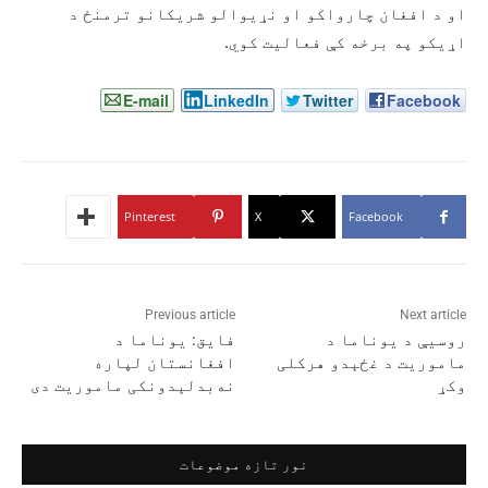
او د افغان چارواکو او نړیوالو شریکانو ترمنځ د
اړیکو په برخه کې فعالیت کوي.
E-mail
LinkedIn
Twitter
Facebook
Pinterest
X
Facebook
Previous article
Next article
روسیې د یوناما د
فایق: یوناما د
ماموریت د غځېدو هرکلی
افغانستان لپاره
وکړ
نه‌بدلېدونکی ماموریت دی
نور تازه موضوعات