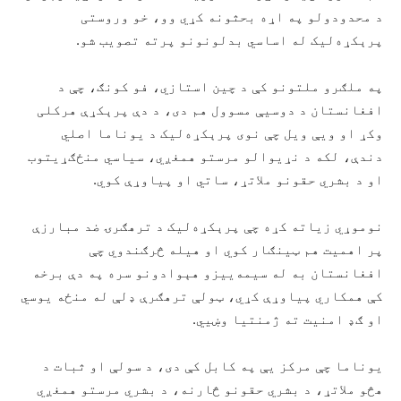
د محدودولو په اړه بحثونه کړي وو، خو وروستی
پرېکړه‌لیک له اساسي بدلونونو پرته تصویب شو.
په ملګرو ملتونو کې د چین استازي، فو کونګ، چې د
افغانستان د دوسیې مسوول هم دی، د دې پرېکړې هرکلی
وکړ او ویې ویل چې نوی پرېکړه‌لیک د یوناما اصلي
دندې، لکه د نړیوالو مرستو همغږي، سیاسي منځګړیتوب
او د بشري حقونو ملاتړ، ساتي او پیاوړې کوي.
نوموړي زیاته کړه چې پرېکړه‌لیک د ترهګرۍ ضد مبارزې
پر اهمیت هم ټینګار کوي او هیله څرګندوي چې
افغانستان به له سیمه‌ییزو هېوادونو سره په دې برخه
کې همکاري پیاوړې کړي، ټولې ترهګرې ډلې له منځه یوسي
او ګډ امنیت ته ژمنتیا وښيي.
یوناما چې مرکز یې په کابل کې دی، د سولې او ثبات د
هڅو ملاتړ، د بشري حقونو څارنه، د بشري مرستو همغږي