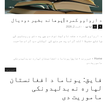
د ارواوو کمره |پوهاند بشیر دودیال
تاند
-
اګست 2, 2026
+
0
د ارواوو کمره د هغه ناولیت نوم دی چې په دغو وروستیو کې
ښاغلي حفیظ الله تُراب په جرمني کې لیکلی دی. تُراب صاحب...