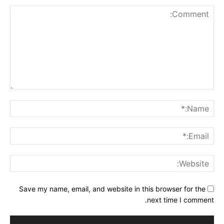
Comment:
me:*
ail:*
ite:
Save my name, email, and website in this browser for the
next time I comment.