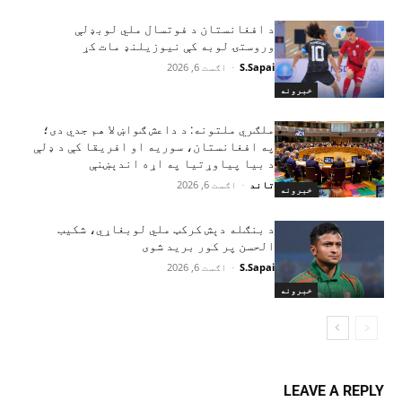
د افغانستان د فوتسال ملي لوبډلې
وروستۍ لوبه کې نیوزیلنډ مات کړ
S.Sapai
-
اګست 6, 2026
خبرونه
ملګري ملتونه: د داعش ګواښ لا هم جدي دی؛
په افغانستان، سوریه او افریقا کې د ډلې
د بیا پیاوړتیا په اړه اندېښنې
تاند
-
اګست 6, 2026
خبرونه
د بنګله دېش کرکټ ملي لوبغاړي، شکیب
الحسن پر کور برید شوی
S.Sapai
-
اګست 6, 2026
خبرونه
LEAVE A REPLY