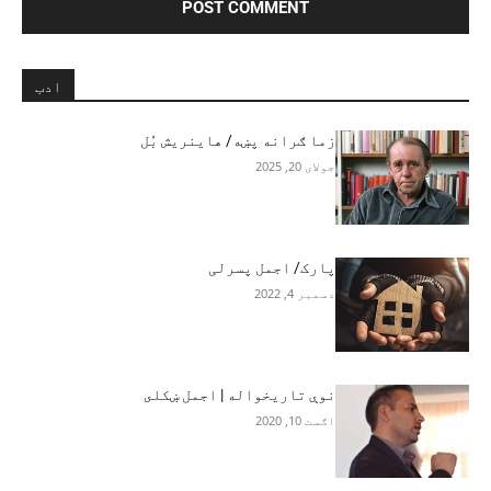
ادب
زما ګرانه پښه/ هاینریش بُل
جولای 20, 2025
پارک/ اجمل پسرلی
دسمبر 4, 2022
نوې تاريخواله | اجمل ښکلى
اګست 10, 2020