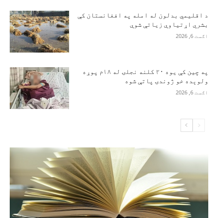
د اقلیمي بدلون له امله په افغانستان کې
بشري اړتیاوې زیاتې شوې
اګست 6, 2026
په چین کې یوه ۲۰ کلنه نجلۍ له ۱۸م پوړه
ولوېده خو ژوندۍ پاتې شوه
اګست 6, 2026