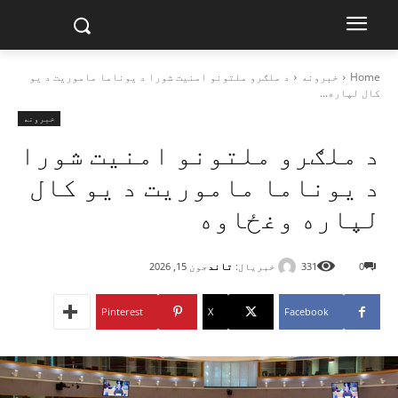
Home
خبرونه
د ملګرو ملتونو امنیت شورا د یوناما ماموریت د یو
کال لپاره...
خبرونه
د ملګرو ملتونو امنیت شورا
د یوناما ماموریت د یو کال
لپاره وغځاوه
خبریال:
تاند
0
331
جون 15, 2026
Pinterest
X
Facebook