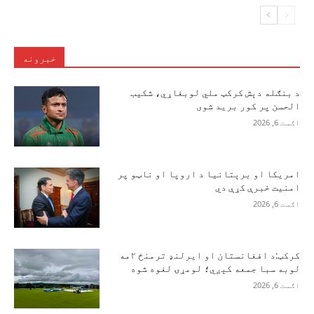
خبرونه
د بنګله دېش کرکټ ملي لوبغاړي، شکیب
الحسن پر کور برید شوی
اګست 6, 2026
امریکا او برېتانیا د اروپا او ناټو پر
امنیت خبرې کړې دي
اګست 6, 2026
کرکټ:د افغانستان او ایرلنډ ترمنځ ۲مه
لوبه سبا جمعه کېږي؛ لومړۍ لغوه شوه
اګست 6, 2026