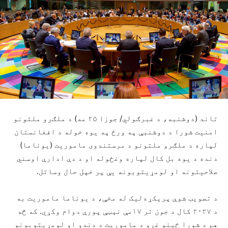
تاند (دوشنبه، د غبرګولي/ جوزا ۲۵ مه) د ملګرو ملتونو
امنیت شورا د دوشنبې په ورځ په یوه خوله د افغانستان
لپاره د ملګرو ملتونو د مرستندوی ماموریت (یوناما)
دنده د یوه بل کال لپاره وغځوله او د دې ادارې اوسني
صلاحیتونه او لومړیتوبونه یې پر خپل حال وساتل.
د تصویب شوې پرېکړه‌لیک له مخې، د یوناما ماموریت به
د ۲۰۲۷ کال د جون تر ۱۷مې نېټې پورې دوام وکړي. که څه
هم د شورا ځینو غړو د ماموریت د دندو او لومړیتوبونو