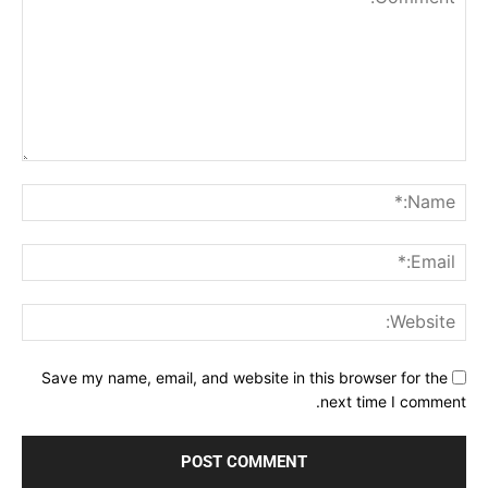
Comment:
me:*
ail:*
ite:
Save my name, email, and website in this browser for the
next time I comment.