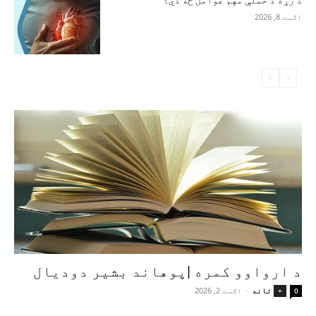
د زړه د حملې مهم عوامل څه دي؟
اګست 8, 2026
د ارواوو کمره |پوهاند بشیر دودیال
تاند
-
اګست 2, 2026
+
0