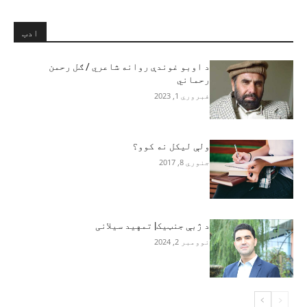
ادب
د اوبو غوندې روانه شاعري / ګل رحمن
رحماني
فبروري 1, 2023
ولې لیکل نه کوو؟
جنوري 8, 2017
د ژبې جنټيک| تمهید سیلانی
نوومبر 2, 2024