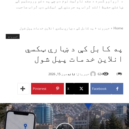
د ارواوو کمره د هغه ناولیت نوم دی چې په دغو وروستیو کې
ښاغلي حفیظ الله تُراب په جرمني کې لیکلی دی. تُراب صاحب...