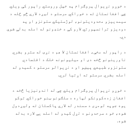
د خوړو نړیوال پروګرام په خپل وروستي راپور کې ویلي
چې افغانستان ته د خوراکي مرستو د لېږد لارې څو ځله د
سیمه‌ییزو محدودیتونو، لوژستیکي ستونزو او په
دودیزو ترانسپورتي لارو کې د خنډونو له امله بدلې شوې
دي.
د راپور له مخې، افغانستان لا هم د نړۍ له سترو بشري
ناورینونو څخه دی او میلیونونه خلک د اقتصادي
ستونزو، طبیعي پېښو او د نړیوالو مرستو د کمېدو له
امله بشري مرستو ته اړتیا لري.
د خوړو نړیوال پروګرام ویلي چې له اندونیزیا څخه د
افغان زده‌کوونکو لپاره د سلګونو ټنو خوراکي توکو
یوه جوپه لومړی د سمندر له لارې پاکستان ته ولېږدول
شوه، خو د سرحدونو د تړل کېدو له امله یې لاره بدله
شوه.