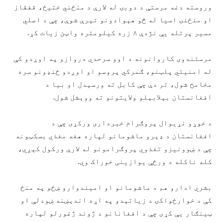
وروسته دغه مرستې د دوبۍ له لارې د منځني ختیځ، قفقاز
او منځنۍ اسیا له څو هېوادونو تېرې شوې، چې د اصلي
مسیر پرتله یې نژدې ۸ زره کیلومتره واټن زیات کړ.
مرستندوی کاروانونه د اوو سرحدي دروازو په اوږدو کې
له امنیتي پلټنو، ګمرکي پروسو او اوږدو ځنډونو سره
مخامخ شول، تر دې چې کابل ته ورسېدل او بیا د
افغانستان بېلابېلو ولایتونو ته ووېشل شول.
د خوړو نړیوال پروګرام خبرداری ورکړی چې د
افغانستان د ډېرو ماشومانو لپاره هغه مغذي بسکټونه
چې د ښوونیزو تغذوي پروګرامونو له لارې ورکول کېږي،
کله ناکله د ورځې یوازینی خوراک وي.
بشري ادارو هم د ماشومانو او امیندوارو ښځو په منځ
کې د خوارځواکۍ د زیاتېدو په اړه اندېښنه ښودلې او
ټینګار یې کړی چې د افغانانو د ژوند ژغورلو لپاره