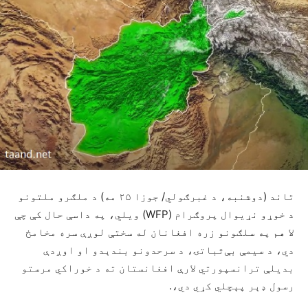
تاند (دوشنبه، د غبرګولي/ جوزا ۲۵ مه) د ملګرو ملتونو
د خوړو نړیوال پروګرام (WFP) ویلي، په داسې حال کې چې
لا هم په سلګونو زره افغانان له سختې لوږې سره مخامخ
دي، د سیمې بې‌ثباتۍ، د سرحدونو بندېدو او اوږدې
بدیلې ترانسپورتي لارې افغانستان ته د خوراکي مرستو
رسول ډېر پېچلي کړي دي،.