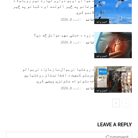
د هوا او اوبو دواړو لپاره نوی روباټ؛ د
مرغانو په څېر الوتنه او د کبانو په څېر
لامبو کوي
تاند
-
اګست 8, 2026
خبرونه
د زړه د حملې مهم عوامل څه دي؟
تاند
-
اګست 8, 2026
خبرونه
د روغتیا نړیوال سازمان: د نړیوالو
مرستو کمښت د افغانستان روغتیايي
خدمتونو ته ستونزې پېښې کړي
تاند
-
اګست 8, 2026
خبرونه
LEAVE A REPLY