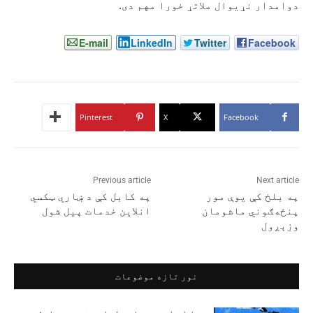
دوامدار نړیوال ملاتړ خورا مهم دی.
E-mail
LinkedIn
Twitter
Facebook
Pinterest
X
Facebook
Previous article
Next article
په بلخ کې یوې مور
په کابل کې د ښاري ټکسي
پنځه‌ګوني ماشومان
انلاین خدمات پیل شول
وزېږول
نور تازه موضوعات