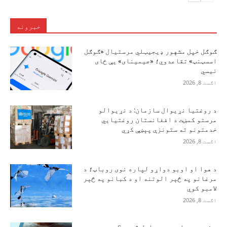
خبرونه
ګوګل خپل مشهور ډیجیټلي مرستیال «ګوګل
اسسټنټ» تقاعدوي؛ «جیمینای» یې ځای
نیسي
اګست 8, 2026
د روغتیا نړیوال سازمان: د نړیوالو
مرستو کمښت د افغانستان روغتیايي
خدمتونو ته ستونزې پېښې کړي
اګست 8, 2026
د هوا او اوبو دواړو لپاره نوی روباټ؛ د
مرغانو په څېر الوتنه او د کبانو په څېر
لامبو کوي
اګست 8, 2026