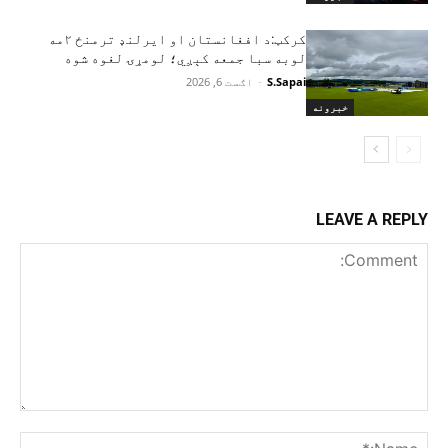
کرکټ:د افغانستان او ایرلنډ ترمنځ ۲مه
لوبه سبا جمعه کېږي؛ لومړۍ لغوه شوه
S.Sapai
-
اګست 6, 2026
خبرونه
LEAVE A REPLY
Comment:
me:*