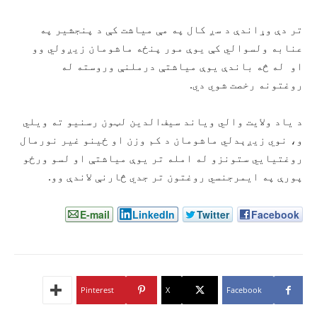
تر دې وړاندې د سږ کال په مې میاشت کې د پنجشیر په
عنابه ولسوالي کې یوې مور پنځه ماشومان زیږولي وو
او له څه باندې یوې میاشتې درملنې وروسته له
روغتونه رخصت شوي دي.
د یاد ولایت والي ویاند سیف‌الدین لټون رسنیو ته ویلي
و، نوي زیږېدلي ماشومان د کم وزن او ځینو غیر نورمال
روغتیايي ستونزو له امله تر یوې میاشتې او لسو ورځو
پورې په ایمرجنسي روغتون تر جدي څارنې لاندې وو.
E-mail
LinkedIn
Twitter
Facebook
Pinterest
X
Facebook