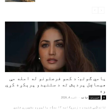
یامي ګوتم: د کمو فرصتونو له امله مې
هیماچل پردېش ته د ستنېدو پرېکړه کړې
وه
تاند
-
اګست 4, 2026
0
خبرونه
تاند (سې شنبه، د زمري/ اسد ۱۳ مه) د بالیووډ مشهورې فلمي