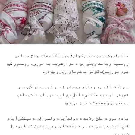
تاند (دوشنبه، د غبرګولي/ جوزا ۲۵ مه) د بلخ د عامې
روغتیا ریاست ویلي چې د مزارشریف په حوزوي روغتون کې
یوې مور پنځه‌ګوني ماشومان زېږولي دي.
د ډاکترانو په وینا، په دغو نویو زېږېدلو کې درې
نجونې او دوه هلکان شامل دي او د مور او ماشومانو
روغتیايي وضعیت د ډاډ وړ دی.
یاده مور د بلخ ولایت د دولت‌آباد ولسوالۍ د شینګل‌آباد
کلي اوسېدونکې ده او د ولادت لپاره روغتون ته لېږدول
شوې وه.