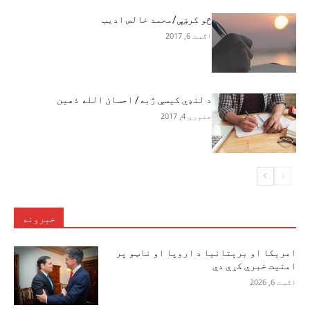
څو کرښې/محمد خالص ادیب
اګست 6, 2017
د لنډې کیسې ژبه/ احسان الله ذهین
جنوري 4, 2017
خبرونه
امریکا او برېتانیا د اروپا او ناټو پر
امنیت خبرې کړې دي
اګست 6, 2026