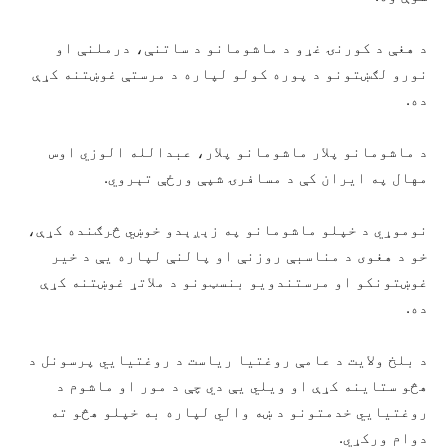
د هغې د کورنۍ غړو د ماشومانو د ساتنې، درملنې او
نورو لګښتونو د پوره کولو لپاره د مرستې غوښتنه کړې
ده.
د ماشومانو پلار ماشومانو پلار، عبدالله الوزي اوس
مهال په ايران کې د مسافرۍ شپې ورځې تېروي.
نوموړي د خپلو ماشومانو په زېږېدو خوښي څرګنده کړې،
خو د هغوی د مناسبې روزنې او پالنې لپاره یې د خیر
غوښتونکو او مرستندویو بنسټونو د ملاتړ غوښتنه کړې
ده.
د بلخ ولایت د عامې روغتیا ریاست د روغتیايي پرسونل د
هڅو ستاینه کړې او ویلي یې دي چې د مور او ماشوم د
روغتیايي خدمتونو د ښه والي لپاره به خپلو هڅو ته
دوام ورکړي.