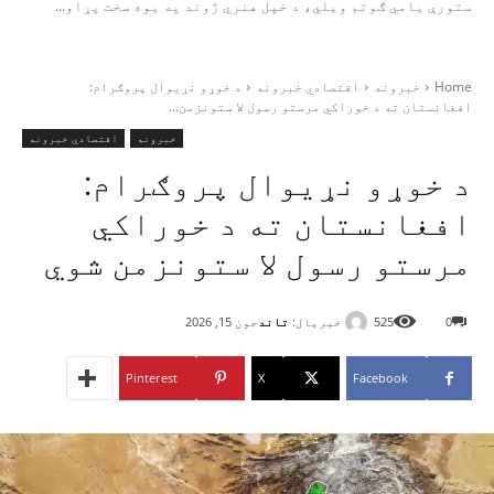
ستورې یامي ګوتم ویلي، د خپل هنري ژوند په یوه سخت پړاو...