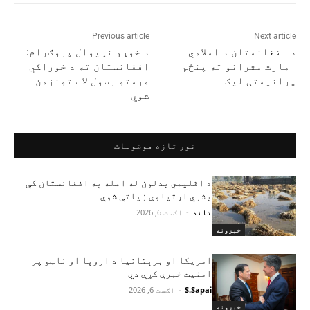
Previous article
Next article
د افغانستان د اسلامي
د خوړو نړیوال پروګرام:
امارت مشرانو ته پنځم
افغانستان ته د خوراکي
پرانیستی لیک
مرستو رسول لا ستونزمن
شوي
نور تازه موضوعات
د اقلیمي بدلون له امله په افغانستان کې
بشري اړتیاوې زیاتې شوې
تاند
-
اګست 6, 2026
خبرونه
امریکا او برېتانیا د اروپا او ناټو پر
امنیت خبرې کړې دي
S.Sapai
-
اګست 6, 2026
خبرونه