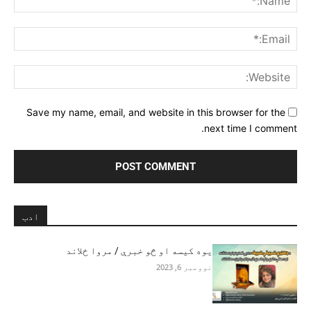
ail:*
ite:
Save my name, email, and website in this browser for the
next time I comment.
ادب
یوه کیسه او څو خبرې / مروا ځلاند
نوومبر 6, 2023