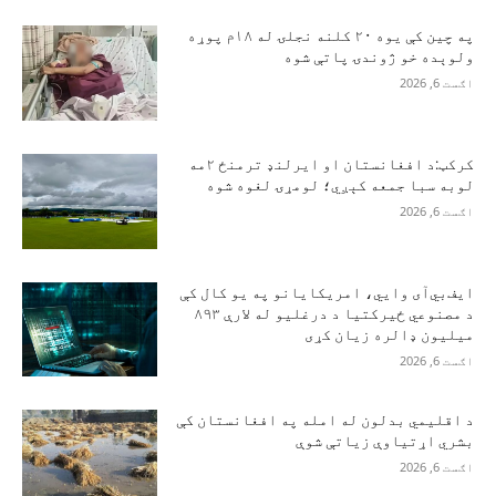
په چین کې یوه ۲۰ کلنه نجلۍ له ۱۸م پوړه
ولوېده خو ژوندۍ پاتې شوه
اګست 6, 2026
کرکټ:د افغانستان او ایرلنډ ترمنځ ۲مه
لوبه سبا جمعه کېږي؛ لومړۍ لغوه شوه
اګست 6, 2026
ایف‌بي‌آی وايي، امریکایانو په یو کال کې
د مصنوعي ځیرکتیا د درغلیو له لارې ۸۹۳
میلیون ډالره زیان کړی
اګست 6, 2026
د اقلیمي بدلون له امله په افغانستان کې
بشري اړتیاوې زیاتې شوې
اګست 6, 2026