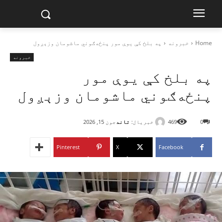
Home
خبرونه
په بلخ کې یوې مور پنځه‌ګوني ماشومان وزېږول
خبرونه
په بلخ کې یوې مور
پنځه‌ګوني ماشومان وزېږول
خبریال:
تاند
0
469
جون 15, 2026
Pinterest
X
Facebook