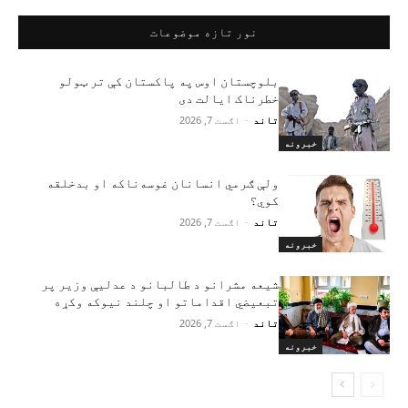
نور تازه موضوعات
بلوچستان اوس په پاکستان کې تر ټولو
خطرناک ایالت دی
تاند
-
اګست 7, 2026
خبرونه
ولې ګرمي انسانان غوسه‌ناکه او بدخلقه
کوي؟
تاند
-
اګست 7, 2026
خبرونه
شیعه مشرانو د طالبانو د عدلیې وزیر پر
تبعیضي اقداماتو او چلند نیوکه وکړه
تاند
-
اګست 7, 2026
خبرونه