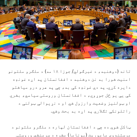
تاند (دوشنبه، د غبرګولي/ جوزا ۱۸ مه) د ملګرو ملتونو
امنیت شورا به نن دوشنبه د افغانستان په اړه غونډه
دایره کړي. په دې غونډه کې به، چې په هرو درو میاشتو
کې یې یو ځل جوړوي، د افغانستان وروستی سیاسي، بشري
او ټولنیز وضعیت وارزول شي او د نړیوالې ټولنې د
راتلونکې تګلارې په اړه به بحث وشي.
ټاکل شوې ده چې د افغانستان لپاره د ملګرو ملتونو د
مرستندوی ماموریت (یوناما) مشره د سرمنشي وروستی