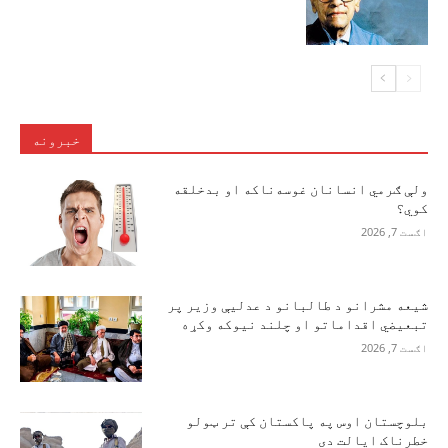
خبرونه
ولې ګرمي انسانان غوسه‌ناکه او بدخلقه
کوي؟
اګست 7, 2026
شیعه مشرانو د طالبانو د عدلیې وزیر پر
تبعیضي اقداماتو او چلند نیوکه وکړه
اګست 7, 2026
بلوچستان اوس په پاکستان کې تر ټولو
خطرناک ایالت دی