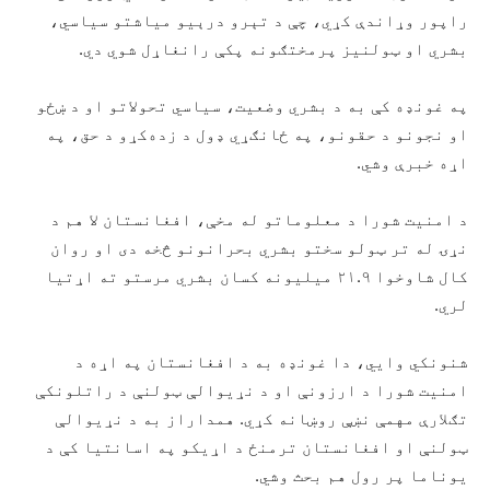
راپور وړاندې کړي، چې د تېرو درېیو میاشتو سیاسي،
بشري او ټولنیز پرمختګونه پکې رانغاړل شوي دي.
په غونډه کې به د بشري وضعیت، سیاسي تحولاتو او د ښځو
او نجونو د حقونو، په ځانګړي ډول د زده‌کړو د حق، په
اړه خبرې وشي.
د امنیت شورا د معلوماتو له مخې، افغانستان لا هم د
نړۍ له تر ټولو سختو بشري بحرانونو څخه دی او روان
کال شاوخوا ۲۱.۹ میلیونه کسان بشري مرستو ته اړتیا
لري.
شنونکي وایي، دا غونډه به د افغانستان په اړه د
امنیت شورا د ارزونې او د نړیوالې ټولنې د راتلونکې
تګلارې مهمې نښې روښانه کړي. همداراز به د نړیوالې
ټولنې او افغانستان ترمنځ د اړیکو په اسانتیا کې د
یوناما پر رول هم بحث وشي.