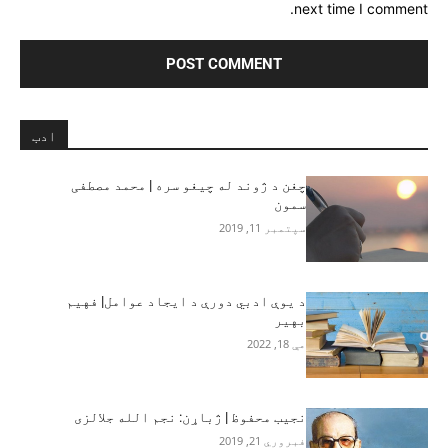
next time I comment.
ادب
چغن د ژوند له چیغو سره | محمد مصطفی
سمون
سپتمبر 11, 2019
د یوې ادبي دورې د ایجاد عوامل| فهیم
بهیر
مې 18, 2022
نجيب محفوظ | ژباړن: نجم الله جلالزی
فبروري 21, 2019