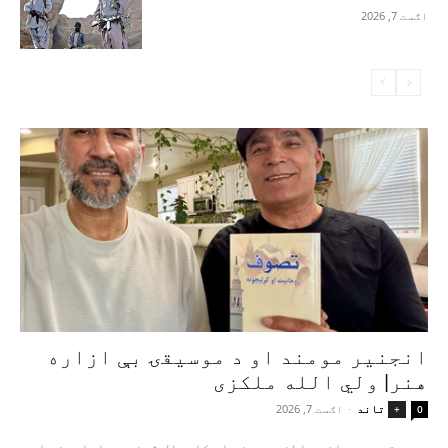
اګست 7, 2026
انجنیر مومند او د موسیقۍ بې‌ ازاره
هنر| ولي الله ملکزی
تاند
-
اګست 7, 2026
+
0