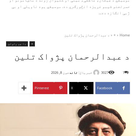
موسیقي د هیجان، عاطفې، مینې او کلیوال ژوند د ماښامونو او
حسرتجنو شېبو غږیزه انځورګري ده. موسیقي یوه ناوېلې او بې‌
ژبې انګازه ده...