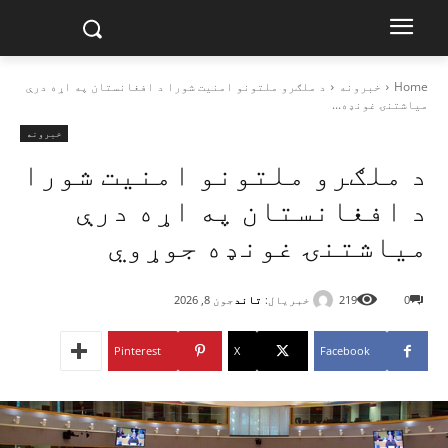
Home
خبرونه
د ملګرو ملتونو امنیت شورا د افغانستان په اړه درې
میاشتنۍ غونډه...
خبرونه
د ملګرو ملتونو امنیت شورا
د افغانستان په اړه درې
میاشتنۍ غونډه جوړوي
خبریال:
تاند
0
219
جون 8, 2026
Pinterest
X
Facebook