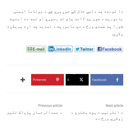
دا غونډه په داسې حال کې جوړېږي چې د یوناما اوسنی
ماموریت د جون په ۱۶مه پای ته رسېږي او تمه ده امنیت
شورا په همدې ورځ د دې ماموریت د تمدید په اړه پرېکړه
وکړي.
E-mail
LinkedIn
Twitter
Facebook
Pinterest
X
Facebook
Previous article
Next article
د انترنیټ د یوه مخترع د
د عبدالرحمان پژواک تلین
زوکړې ورځ ده