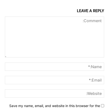
LEAVE A REPLY
Comment:
me:*
ail:*
ite:
Save my name, email, and website in this browser for the